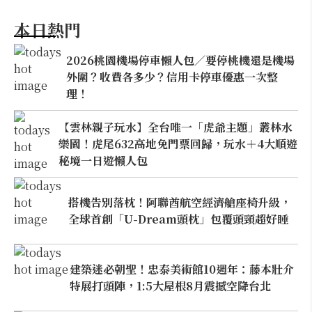
本日熱門
2026桃園機場停車懶人包／要停桃機還是機場
外圍？收費各多少？信用卡停車優惠一次整
理！
【雲林親子玩水】全台唯一「虎爺主題」叢林水
樂園！虎尾632高地免門票回歸，玩水＋4大順遊
秘境一日遊懶人包
搭機告別落枕！阿聯酋航空經濟艙座椅升級，
全球首創「U-Dream頭枕」包覆頭頸超好睡
建築迷必朝聖！忠泰美術館10週年：藤本壯介
特展打頭陣，1:5大屋根8月震撼空降台北