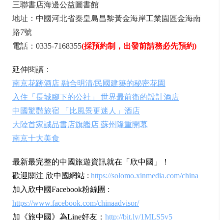
三聯書店海邊公益圖書館
地址：中國河北省秦皇島昌黎黃金海岸工業園區金海南
路7號
電話：0335-7168355
(採預約制，出發前請務必先預約)
延伸閱讀：
南京花跡酒店 融合明清/民國建築的秘密花園
入住「長城腳下的公社」 世界最前衛的設計酒店
中國驚豔旅宿 「比風景更迷人」酒店
大陸首家誠品書店旗艦店 蘇州隆重開幕
南京十大美食
最新最完整的中國旅遊資訊就在「欣中國」！
歡迎關注 欣中國網站 :
https://solomo.xinmedia.com/china
加入欣中國Facebook粉絲團 :
https://www.facebook.com/chinaadvisor/
加《旅中國》為Line好友：
http://bit.ly/1MLS5v5