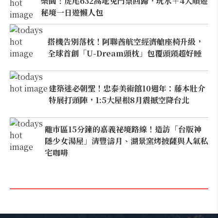
樂園！虎尾632高地免門票回歸，玩水＋4大順遊
秘境一日遊懶人包
搭機告別落枕！阿聯酋航空經濟艙座椅升級，
全球首創「U-Dream頭枕」包覆頭頸超好睡
建築迷必朝聖！忠泰美術館10週年：藤本壯介
特展打頭陣，1:5大屋根8月震撼空降台北
離市區15分鐘的嘉義祕境路線！造訪「台版神
隱少女湯屋」清豐濤月、湖景窯烤披薩與人氣私
宅咖啡