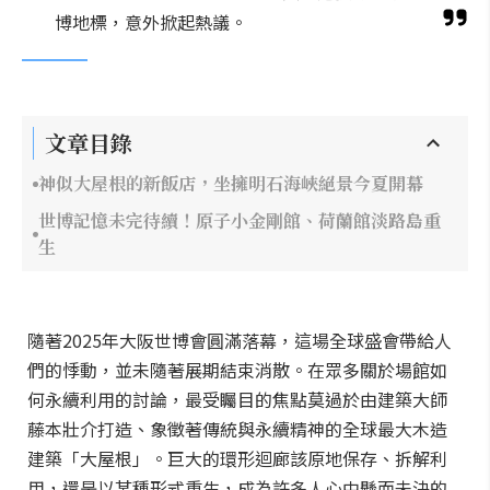
博地標，意外掀起熱議。
文章目錄
神似大屋根的新飯店，坐擁明石海峽絕景今夏開幕
世博記憶未完待續！原子小金剛館、荷蘭館淡路島重
生
隨著2025年大阪世博會圓滿落幕，這場全球盛會帶給人
們的悸動，並未隨著展期結束消散。在眾多關於場館如
何永續利用的討論，最受矚目的焦點莫過於由建築大師
藤本壯介打造、象徵著傳統與永續精神的全球最大木造
建築「大屋根」。巨大的環形迴廊該原地保存、拆解利
用，還是以某種形式重生，成為許多人心中懸而未決的