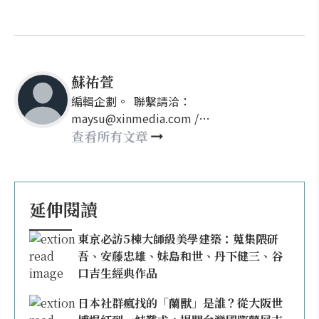
蘇祐萱
編輯企劃。 聯繫請洽：
maysu@xinmedia.com /
may860527@gmail.com
查看所有文章
延伸閱讀
東京必訪5棟大師級美學建築：蒐集隈研
吾、安藤忠雄、妹島和世、丹下健三、谷
口吉生經典作品
日本社群瘋找的「蘭獸」是誰？從大阪世