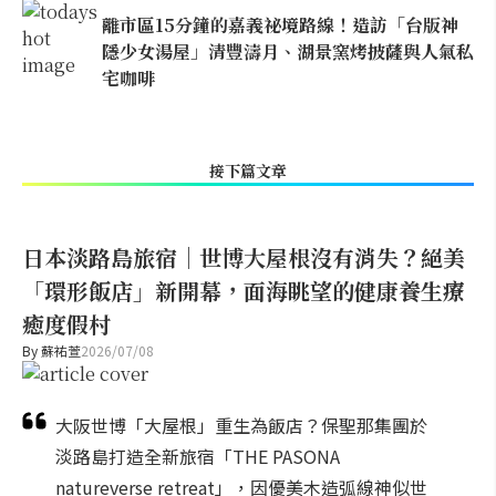
離市區15分鐘的嘉義祕境路線！造訪「台版神
隱少女湯屋」清豐濤月、湖景窯烤披薩與人氣私
宅咖啡
接下篇文章
日本淡路島旅宿｜世博大屋根沒有消失？絕美
「環形飯店」新開幕，面海眺望的健康養生療
癒度假村
By
蘇祐萱
2026/07/08
大阪世博「大屋根」重生為飯店？保聖那集團於
淡路島打造全新旅宿「THE PASONA
natureverse retreat」，因優美木造弧線神似世