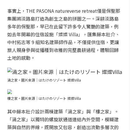
事實上，THE PASONA natureverse retreat僅是保聖那
集團將淡路島打造為創生之島的拼圖之一。深耕淡路島
多年的保聖那，早已在此留下許多令人驚艷的建築，例
如去年開幕的住宿設施「燦燦 Villa」，匯集藤本壯介、
中村拓志等 9 組知名建築師作品，不僅提供住宿，更讓
旅人親身參與從播種到收穫的完整農耕過程，體驗回歸
土地的感動。
渦之家。圖片來源｜はたけのリゾート 燦燦Villa
樓之家。圖片來源｜はたけのリゾート 燦燦Villa
其中藤本壯介設計兩棟建築「渦之家」與「樓之家」。
「渦之家」以獨特的螺旋狀通道連結內外空間，模糊建
築與自然的界線，既開放又包容，創造出流動多層次的