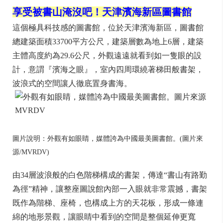
享受被書山淹沒吧！天津濱海新區圖書館
這個極具科技感的圖書館，位於天津濱海新區，圖書館
總建築面積33700平方公尺，建築層數為地上6層，建築
主體高度約為29.6公尺，外觀遠遠就看到如一隻眼的設
計，意謂『濱海之眼』，室內四周環繞著梯田般書架，
波浪式的空間讓人徹底置身書海。
圖片說明：外觀有如眼睛，媒體誇為中國最美圖書館。(圖片來
源/MVRDV)
由34層波浪般的白色階梯構成的書架，傳達“書山有路勤
為徑”精神，讓整座圖說館內部一入眼就非常震撼，書架
既作為階梯、座椅，也構成上方的天花板，形成一條連
綿的地形景觀，讓眼睛中看到的空間是整個延伸更寬