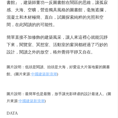
書館』，建築師董功一反圖書館在鬧區的思維，讓孤寂
感、大海、空曠，營造獨具風格的圖書館，毫無遮攔，
混凝土和木材極簡、直白，試圖探索純粹的光照和空
間，在此閱讀的的可能性。
簡單直接不加修飾的建築風采，讓人來這裡心就能沉靜
下來，閱覽室、冥想室、活動室的窗洞都經過了巧妙的
設計，閱讀之外的放空，格外覺得平靜又自在。
圖片說明：低頭是閱讀、抬頭是大海，好愛這大片落地窗的圖書
館。(圖片來源:
中國建築新浪潮
)
圖片說明：最簡單也是最難，放手讓光影肆虐的設計最迷人。(圖
片來源:
中國建築新浪潮
)
DATA