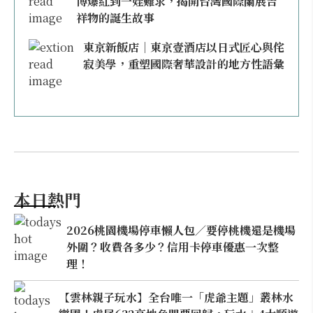
博爆紅到一娃難求，揭開台灣國際蘭展吉
祥物的誕生故事
東京新飯店｜東京壹酒店以日式匠心與侘
寂美學，重塑國際奢華設計的地方性語彙
本日熱門
2026桃園機場停車懶人包／要停桃機還是機場
外圍？收費各多少？信用卡停車優惠一次整
理！
【雲林親子玩水】全台唯一「虎爺主題」叢林水