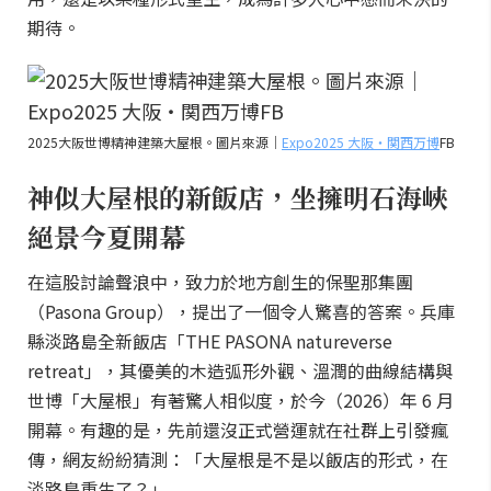
期待。
2025大阪世博精神建築大屋根。圖片來源｜
Expo2025 大阪・関西万博
FB
神似大屋根的新飯店，坐擁明石海峽
絕景今夏開幕
在這股討論聲浪中，致力於地方創生的保聖那集團
（Pasona Group），提出了一個令人驚喜的答案。兵庫
縣淡路島全新飯店「THE PASONA natureverse
retreat」，其優美的木造弧形外觀、溫潤的曲線結構與
世博「大屋根」有著驚人相似度，於今（2026）年 6 月
開幕。有趣的是，先前還沒正式營運就在社群上引發瘋
傳，網友紛紛猜測：「大屋根是不是以飯店的形式，在
淡路島重生了？」