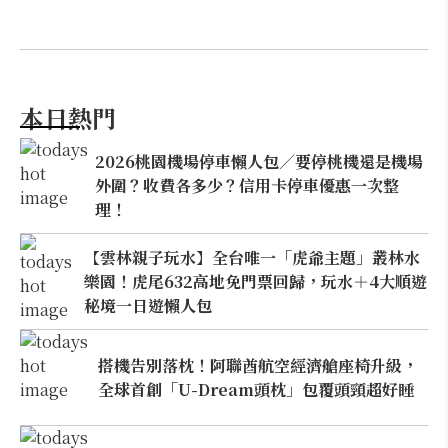
本日熱門
2026桃園機場停車懶人包／要停桃機還是機場
外圍？收費各多少？信用卡停車優惠一次整
理！
【雲林親子玩水】全台唯一「虎爺主題」叢林水
樂園！虎尾632高地免門票回歸，玩水＋4大順遊
秘境一日遊懶人包
搭機告別落枕！阿聯酋航空經濟艙座椅升級，
全球首創「U-Dream頭枕」包覆頭頸超好睡