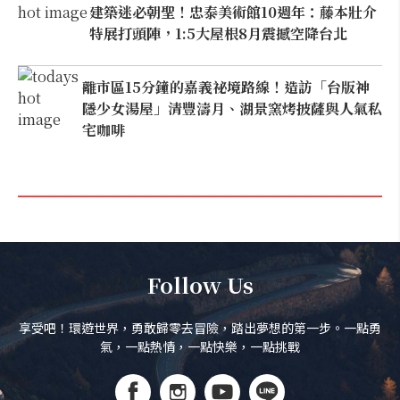
建築迷必朝聖！忠泰美術館10週年：藤本壯介
特展打頭陣，1:5大屋根8月震撼空降台北
離市區15分鐘的嘉義祕境路線！造訪「台版神
隱少女湯屋」清豐濤月、湖景窯烤披薩與人氣私
宅咖啡
Follow Us
享受吧！環遊世界，勇敢歸零去冒險，踏出夢想的第一步。一點勇
氣，一點熱情，一點快樂，一點挑戰