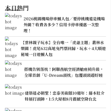
本日熱門
2026桃園機場停車懶人包／要停桃機還是機場
外圍？收費各多少？信用卡停車優惠一次整
理！
【雲林親子玩水】全台唯一「虎爺主題」叢林水
樂園！虎尾632高地免門票回歸，玩水＋4大順遊
秘境一日遊懶人包
搭機告別落枕！阿聯酋航空經濟艙座椅升級，
全球首創「U-Dream頭枕」包覆頭頸超好睡
建築迷必朝聖！忠泰美術館10週年：藤本壯介
特展打頭陣，1:5大屋根8月震撼空降台北