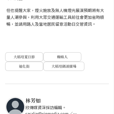
但也提醒大家，煙火施放及無人機燈光展演預期將有大
量人潮參與，利用大眾交通運輸工具前往會更加省時順
暢，並請用路人及當地居民留意活動日交管資訊。
大稻埕夏日節
蜘蛛人
迪化街
大稻埕碼頭廣場
林芳如
欣傳媒資深採訪編輯。
sasalin@xinmedia.com／