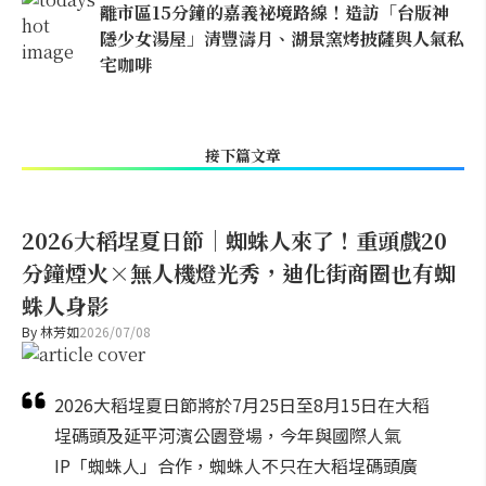
離市區15分鐘的嘉義祕境路線！造訪「台版神
隱少女湯屋」清豐濤月、湖景窯烤披薩與人氣私
宅咖啡
接下篇文章
2026大稻埕夏日節｜蜘蛛人來了！重頭戲20
分鐘煙火×無人機燈光秀，迪化街商圈也有蜘
蛛人身影
By
林芳如
2026/07/08
2026大稻埕夏日節將於7月25日至8月15日在大稻
埕碼頭及延平河濱公園登場，今年與國際人氣
IP「蜘蛛人」合作，蜘蛛人不只在大稻埕碼頭廣