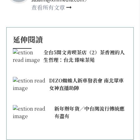
happy21917@gmail.com
查看所有文章
延伸閱讀
全台5間文青喫茶店（2）茶香裡的人
生哲理：台北 臻味茶苑
DIZO蜘蛛人新車發表會 南北單車
女神直播助陣
新年辦年貨／中台灣流行傳統應
有盡有