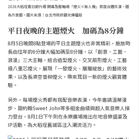
2026大稻埕夏日節升級 開幕及壓軸場「煙火×無人機」首度合體共演，圖
為示意圖。圖片來源｜台北市政府觀光傳播局
平日夜晚的主題煙火 加碼為8分鐘
8月5日晚間8點登場的平日主題煙火也非常精彩，施放時
長由往年的6分鐘大幅加碼至8分鐘，以「創意、工藝、
浪漫」三大主軸，結合造型煙火、交叉扇形煙火、工藝
級八重芯煙火，展現「一發煙火、層層綻放」的藝術效
果，以及長滯空垂柳煙火，帶來耳目一新的煙火觀賞體
驗。
另外，每場煙火秀都有搭配音樂表演，今年邀請溫蒂漫
步、甜約翰Sweet John等多組金曲級與超人氣音樂人接
力登台，8月1日下午則在永樂廣場推出在地音樂盛宴及
IP活動，為大稻埕舊城區注入潮流活力。