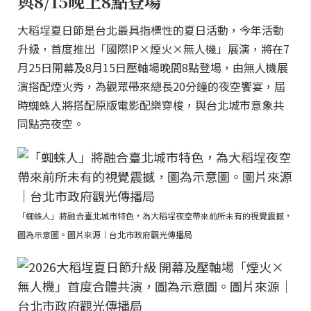
與8/15晚上8點登場
大稻埕夏日節是台北最具指標性的夏日活動，今年活動
升級，首度推出「國際IP×煙火×無人機」展演，將在7
月25日開幕及8月15日壓軸場晚間8點登場，由無人機展
演搭配煙火秀，為觀眾帶來總長20分鐘的夜空饗宴，屆
時蜘蛛人將搭配原版電影配樂穿梭，與台北城市意象共
同點亮夜空。
「蜘蛛人」將融合臺北城市特色，為大稻埕夜空帶來前所未有的視覺震撼，
圖為示意圖。圖片來源｜台北市政府觀光傳播局