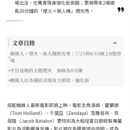
場出沒，也驚喜現身迪化街商圈；更將帶來2場總
長20分鐘的「煙火×無人機」燈光秀。
文章目錄
蜘蛛人×煙火×無人機燈光秀：7/25與8/15晚上8點登
場
平日夜晚的主題煙火 加碼為8分鐘
蜘蛛人以各種形式現身大稻埕、迪化街
搭配蜘蛛人最新電影即將上映，電影主角湯姆．霍蘭德
（Tom Holland）、千黛亞（Zendaya）及雅各布．貝
塔隆（Jacob Batalon）更特別為大稻埕夏日節錄製專屬
影片為活動暖身宣傳，影片將在多種管道中亮相，成為