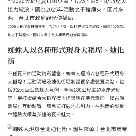
2026大稻埕夏日節登場，7/25、8/5、8/15煙火接力綻放，圖為2025年活
動之千輪煙火。圖片來源｜台北市政府觀光傳播局
蜘蛛人以各種形式現身大稻埕、迪化
街
不僅夏日節活動精彩豐富，蜘蛛人還將以各種形式現身
大稻埕！活動現場及迪化街區將設置多處裝置亮點，包
括9公尺巨型蜘蛛人氣偶、全長180公尺主題水岸光廊
等，更打造結合大稻埕復古建築與在地元素的「復古顛
倒屋」互動裝置，讓民眾打破地心引力，在熟悉的街景
中體驗大銀幕英雄的夏日魅力。