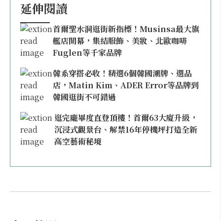
延伸閱讀
首爾聖水洞逛街新指標！Musinsa最大旗
艦店開幕，集結服飾、美妝、北歐咖啡
Fuglen等千家品牌
韓系穿搭必收！精選6個韓國潮牌、選品
店，Matin Kim、ADER Error等品牌到
韓國逛街不可錯過
逛完龐畢度直登頂樓！首爾63大廈升級，
沉浸式觀景台、解禁16年停機坪打造全新
高空藝術秘境