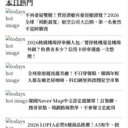
本日熱門
不再委屈雙腿！買經濟艙有豪經艙錯覺？2026
全球「椅距最寬」航空公司大公開，第一名竟然
不是阿聯酋
2026桃園機場停車懶人包／要停桃機還是機場
外圍？收費各多少？信用卡停車優惠一次整
理！
全州旅遊越夜越美麗！不只穿韓服，韓國年輕
人都在瘋老屋咖啡、科幻碉堡與微醺星空市集
韓國Naver Map中文設定超簡單！訂餐廳、
搜尋景點、規劃路線教學，不會韓文也能用
2026 LOPIA必買8種商品推薦！A5和牛、披