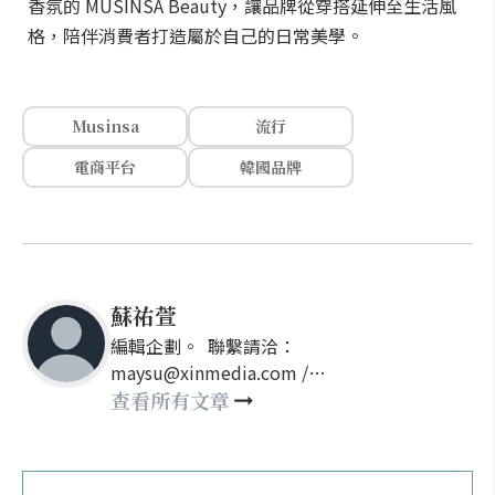
香氛的 MUSINSA Beauty，讓品牌從穿搭延伸至生活風
格，陪伴消費者打造屬於自己的日常美學。
Musinsa
流行
電商平台
韓國品牌
蘇祐萱
編輯企劃。 聯繫請洽：
maysu@xinmedia.com /
may860527@gmail.com
查看所有文章