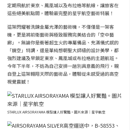
定期飛航於東京、鳳凰城以及布拉格等航線，讓旅客在
這些絕美航點間，體驗最完整的星宇航空藝術特展！
這架閃耀著洗鍊金屬光澤的藝術機，不僅僅是一架客
機，更是將前衛藝術與極致服務完美結合的「空中藝
廊」。無論你是衝著超生火的專屬備品、充滿儀式感的
「鏡空」特調，還是單純想朝聖大師級的設計美學，都
強烈建議及早鎖定東京、鳳凰城或布拉格的主題航班。
今年下半年，不妨為自己安排一趟別具意義的飛行，親
自登上這架翱翔天際的藝術品，體驗從未感受過的高空
視覺震撼！
STARLUX AIRSORAYAMA 模型讓人好驚豔。圖片來源｜星宇航空