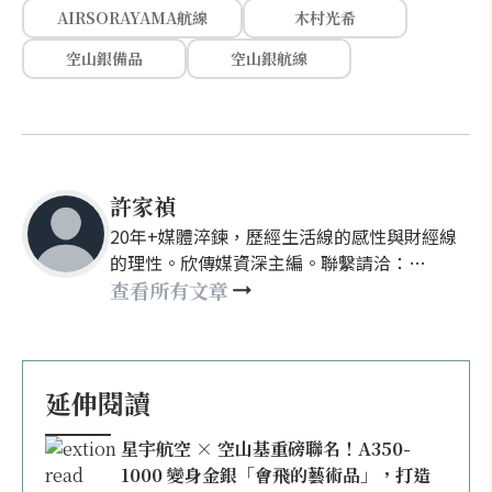
AIRSORAYAMA航線
木村光希
空山銀備品
空山銀航線
許家禎
20年+媒體淬鍊，歷經生活線的感性與財經線
的理性。欣傳媒資深主編。聯繫請洽：
nellyhsu@xinmedia.com
查看所有文章
延伸閱讀
星宇航空 × 空山基重磅聯名！A350-
1000 變身金銀「會飛的藝術品」，打造