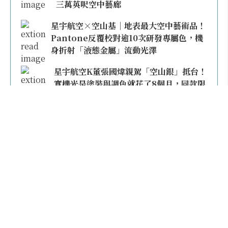
三萬英呎空中藝廊
星宇航空×空山基｜地表最大空中藝術品！
Pantone反覆校對逾10次研發專屬色，機
身折射「液態金屬」流動光澤
星宇航空K董張國煒親駕「空山銀」抵台！
實機光是塗裝與調色就花了8個月，同款限
量模型上架即秒殺
本日熱門
2026桃園機場停車懶人包／要停桃機還是機場
外圍？收費各多少？信用卡停車優惠一次整