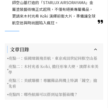
師空山基打造的「STARLUX AIRSORAYAMA」金
屬塗裝藝術機正式起飛，不僅有絕美專屬備品，
更請來木村光希 Kōki 演繹前衛大片，準備讓全球
航空迷與時尚圈陷入瘋狂。
文章目錄
亮點一：張國煒親飛首航，東京成田世紀同框空山基
亮點二：木村光希 Kōki, 擔任形象大使，演繹未來美
學
亮點三：美感爆棚！專屬備品與機上特調「鏡空」搶
先看
亮點四：哪些航線可以搭到這架藝術機？