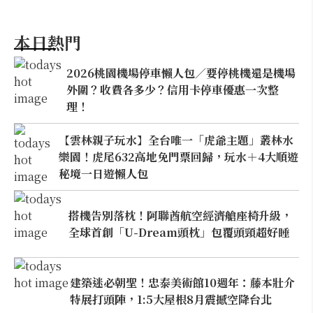
本日熱門
2026桃園機場停車懶人包／要停桃機還是機場
外圍？收費各多少？信用卡停車優惠一次整
理！
【雲林親子玩水】全台唯一「虎爺主題」叢林水
樂園！虎尾632高地免門票回歸，玩水＋4大順遊
秘境一日遊懶人包
搭機告別落枕！阿聯酋航空經濟艙座椅升級，
全球首創「U-Dream頭枕」包覆頭頸超好睡
建築迷必朝聖！忠泰美術館10週年：藤本壯介
特展打頭陣，1:5大屋根8月震撼空降台北