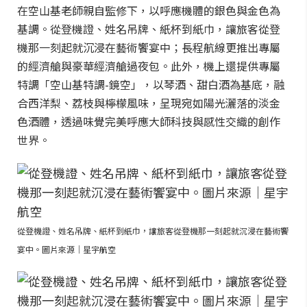
在空山基老師親自監修下，以呼應機體的銀色與金色為
基調。從登機證、姓名吊牌、紙杯到紙巾，讓旅客從登
機那一刻起就沉浸在藝術饗宴中；長程航線更推出專屬
的經濟艙與豪華經濟艙過夜包。此外，機上還提供專屬
特調「空山基特調-鏡空」，以琴酒、甜白酒為基底，融
合西洋梨、荔枝與檸檬風味，呈現宛如陽光灑落的淡金
色酒體，透過味覺完美呼應大師科技與感性交織的創作
世界。
從登機證、姓名吊牌、紙杯到紙巾，讓旅客從登機那一刻起就沉浸在藝術饗
宴中。圖片來源｜星宇航空