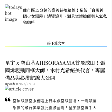
離市區15分鐘的嘉義祕境路線！造訪「台版神
隱少女湯屋」清豐濤月、湖景窯烤披薩與人氣私
宅咖啡
接下篇文章
星宇 x 空山基AIRSORAYAMA首飛成田！張
國煒親飛同框大師，木村光希絕美代言，專屬
備品與必搭航線大公開
By
許家禎
2026/07/13
當頂級航空服務遇上日本殿堂級藝術，一場顛覆
想像的飛行美學就此震撼登場！星宇航空攜手大