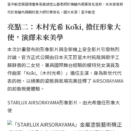
星宇航空張國煒董事長邀請空山基老師於機艙內親筆簽名落款，未來旅客將
可於客艙內親眼欣賞大師珍貴簽名。圖片來源｜星宇航空
亮點二：木村光希 Kōki, 擔任形象大
使，演繹未來美學
本次計畫發布的形象影片與全新機上安全影片引發熱烈
討論。官方正式公開由日本天王巨星木村拓哉與歌手工
藤靜香的二女兒、兼具國際舞台經驗的模特兒女演員及
作曲家「Kōki,（木村光希）」擔任主演，身為新世代代
表的她，以絕美的姿態與氣場完美詮釋了 AIRSORAYAMA
的前衛視覺體驗。
STARLUX AIRSORAYAMA形象影片，由光希擔任形象大
使