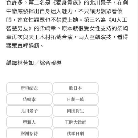
色許多。第二名是《獨身貴族》的北川景子，在劇
中徹底發揮出自身迷人魅力，不只讓男觀眾看傻
眼，連女性觀眾也不禁愛上她。第三名為《AI人工
智慧男友》的柴崎幸。原本就很受女性支持的柴崎
幸再次與天王木村拓哉合演，兩人互飆演技，看得
觀眾直呼過癮。
編譯林芳如／綜合報導
新垣結衣
欣日本
柴崎幸
日劇一族
北川景子
岡田將生
堺雅人
王牌大律師
謝謝招待
秋季日劇