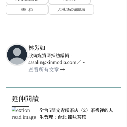
迪化街
大稻埕碼頭廣場
林芳如
欣傳媒資深採訪編輯。
sasalin@xinmedia.com／
happy21917@gmail.com
查看所有文章
延伸閱讀
全台5間文青喫茶店（2）茶香裡的人
生哲理：台北 臻味茶苑