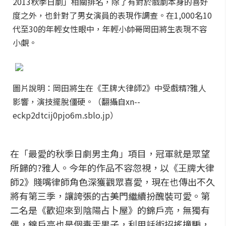
2013秋季日劇」相關排名，除了有對於戲劇本身的喜好
度之外，也針對了男女演員的表現作調查。在1,000名10
代至30的年輕女性眼中，年輕小帥哥岡田將生表現不容
小覷。
圖片說明：岡田將生在《王牌大律師2》中受戲精?雅人
影響，演技擺脫僵硬。（翻攝自xn--
eckp2dtcij0pjo6m.sblo.jp）
在「最愛的秋季日劇男主角」項目，冠軍就是眾望
所歸的?雅人。今年的作品不容忽視，以《王牌大律
師2》賤嘴律師角色深獲觀眾喜愛，現在也傳出不久
將有第三季，讓誇張的古美門繼續扮醜裝可愛。第
二名是《歡迎來到陰陽占卜屋》的錦戶亮，無獨有
偶，錦戶亮也是個毒舌男子，利用話術招搖撞騙，