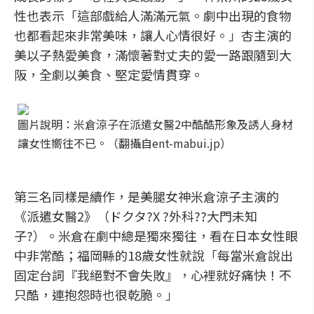
性也表示「這部戲給人滿滿元氣。劇中出現的食物
也都看起來非常美味，讓人心情很好。」杏主演的
美以子熱愛美食，滿懷著對丈夫的愛一路跟隨到大
阪，全劇以美食、堅定愛情貫穿。
圖片說明：米倉涼子在派遣女醫2中酷酷形象及誘人身材
讓女性嚮往不已。（翻攝自ent-mabui.jp）
第三名同樣是續作，是美腿女神米倉涼子主演的
《派遣女醫2》（ドクタ?X ?外科??大門未知
子?）。米倉在劇中總是獨來獨往，看在日本女性眼
中非常酷；福岡縣的18歲女性就說「每當米倉說出
固定台詞『我絕對不會失敗』，心裡就好痛快！不
只酷，連抱怨時也很乾脆。」