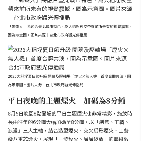
「蜘蛛人」將融合臺北城市特色，為大稻埕夜空帶來前所未有的視覺震撼，
圖為示意圖。圖片來源｜台北市政府觀光傳播局
2026大稻埕夏日節升級 開幕及壓軸場「煙火×無人機」首度合體共演，圖
為示意圖。圖片來源｜台北市政府觀光傳播局
平日夜晚的主題煙火 加碼為8分鐘
8月5日晚間8點登場的平日主題煙火也非常精彩，施放時
長由往年的6分鐘大幅加碼至8分鐘，以「創意、工藝、
浪漫」三大主軸，結合造型煙火、交叉扇形煙火、工藝
級八重芯煙火，展現「一發煙火、層層綻放」的藝術效