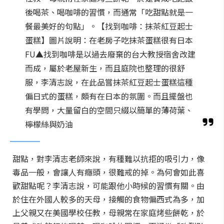
後喝茶、喝咖啡的習慣，而通常「吃甜點就是一
餐最美好的句點」。【找到咖啡：抹茶紅豆起士
蛋糕】圖片說明：在老房子吃抹茶蛋糕很有日本
FU▲找到咖啡是以過去廢棄的台大教授宿舍改建
而成，屬於老屋新生，而且庭院也整理的很舒
服，李清志說，在此品嘗抹茶紅豆起士蛋糕這種
偏日式的蛋糕，頗有在日本的氛圍。而且擺盤也
有學問，大量留白的空間只綴以簡單的薄荷葉、
檸檬絲與奶油
甜點，對李清志老師來說，有種難以抗拒的吸引力，像
毒品一般，會讓人有癮頭，很難戒的掉。為何會如此喜
歡甜點呢？李清志說，可能跟他小時候的習慣有關。由
於住在外國人較多的天母，接觸的食物偏西式為多，加
上父親又在美國學校任教，母親常在家庭烤些餅乾，於