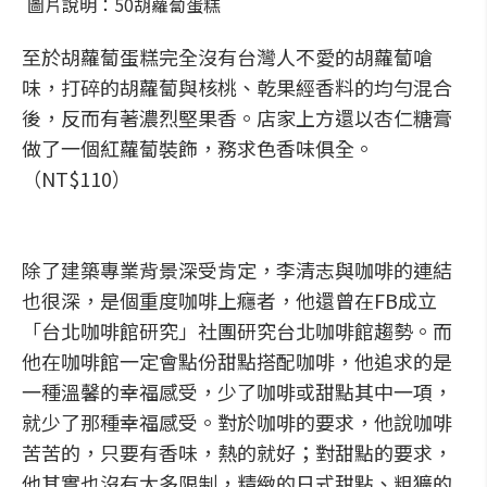
圖片說明：50胡蘿蔔蛋糕
至於胡蘿蔔蛋糕完全沒有台灣人不愛的胡蘿蔔嗆
味，打碎的胡蘿蔔與核桃、乾果經香料的均勻混合
後，反而有著濃烈堅果香。店家上方還以杏仁糖膏
做了一個紅蘿蔔裝飾，務求色香味俱全。
（NT$110）
除了建築專業背景深受肯定，李清志與咖啡的連結
也很深，是個重度咖啡上癮者，他還曾在FB成立
「台北咖啡館研究」社團研究台北咖啡館趨勢。而
他在咖啡館一定會點份甜點搭配咖啡，他追求的是
一種溫馨的幸福感受，少了咖啡或甜點其中一項，
就少了那種幸福感受。對於咖啡的要求，他說咖啡
苦苦的，只要有香味，熱的就好；對甜點的要求，
他其實也沒有太多限制，精緻的日式甜點、粗獷的