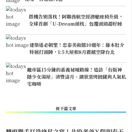
搭機告別落枕！阿聯酋航空經濟艙座椅升級，
全球首創「U-Dream頭枕」包覆頭頸超好睡
建築迷必朝聖！忠泰美術館10週年：藤本壯介
特展打頭陣，1:5大屋根8月震撼空降台北
離市區15分鐘的嘉義祕境路線！造訪「台版神
隱少女湯屋」清豐濤月、湖景窯烤披薩與人氣私
宅咖啡
接下篇文章
雙廚聯手打造綠星之宴！北投老爺Ｘ陽明春天