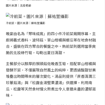
圖片來源｜北投老爺
冷前菜。圖片來源｜蘇祐萱攝影
晚宴由名為「聚味成席」的四小件冷前菜揭開序幕，主
廚將義式香料、波特菇、草山柑橘與櫛瓜等在地食材融
合，盛裝在四方聚合的餐盤之中。熱前菜則選用當季爽
脆的北投綠竹筍，勾勒出夏日清甜。
主餐部分以醇厚的猴頭菇佐晚香玉筍，搭配草山柑橘與
發酵芥菜，不僅展現自然風土的純粹，更透過酸甜甘美
堆疊出時間帶來的層次變化。湯品則提供「蔗香清潤三
珍蕈菇湯」與「松露金湯堅果濃湯」供選擇，利用南
瓜、松露等天然食材慢火熬煮出令人意猶未盡的濃郁滋
味。