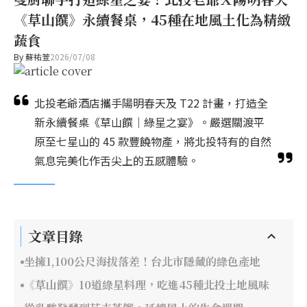
《草山饌》永續餐桌，45種在地風土化為精緻
蔬食
By
蘇祐萱
2026/07/08
北投老爺酒店攜手陽明春天及 T22 計畫，打造全
新永續餐桌《草山饌｜綠星之宴》。嚴選關渡平
原至七星山的 45 款豐饒物產，將北投特有的自然
氣息完美化作舌尖上的五感體驗。
文章目錄
坐擁1,100公尺海拔落差！台北市隱藏的綠色產地
《草山饌》10道綠星料理，吃進45種北投土地風味