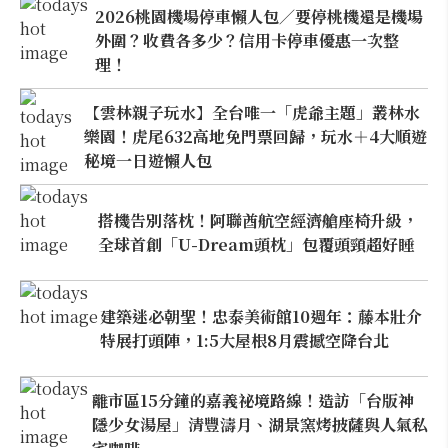
2026桃園機場停車懶人包／要停桃機還是機場
外圍？收費各多少？信用卡停車優惠一次整
理！
【雲林親子玩水】全台唯一「虎爺主題」叢林水
樂園！虎尾632高地免門票回歸，玩水＋4大順遊
秘境一日遊懶人包
搭機告別落枕！阿聯酋航空經濟艙座椅升級，
全球首創「U-Dream頭枕」包覆頭頸超好睡
建築迷必朝聖！忠泰美術館10週年：藤本壯介
特展打頭陣，1:5大屋根8月震撼空降台北
離市區15分鐘的嘉義祕境路線！造訪「台版神
隱少女湯屋」清豐濤月、湖景窯烤披薩與人氣私