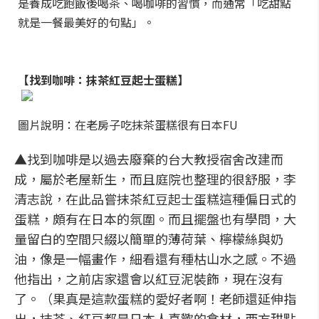
是養成吃飽飯後喝茶、喝咖啡的習慣，而通常「吃甜點
就是一餐最美好的句點」。
【找到咖啡：抹茶紅豆起士蛋糕】
圖片說明：在老房子吃抹茶蛋糕很有日本FU
▲找到咖啡是以過去廢棄的台大教授宿舍改建而
成，屬於老屋新生，而且庭院也整理的很舒服，李
清志說，在此品嘗抹茶紅豆起士蛋糕這種偏日式的
蛋糕，頗有在日本的氛圍。而且擺盤也有學問，大
量留白的空間只綴以簡單的薄荷葉、檸檬絲與奶
油，像是一幅畫作，細看還有種枯山水之感。不過
他指出，之前店家還會以紅豆泥裝飾，現在沒有
了。（果真是這款蛋糕的愛好者啊！老師還延伸指
出，抹茶、紅豆都是日本人喜歡的食材，西方甜點