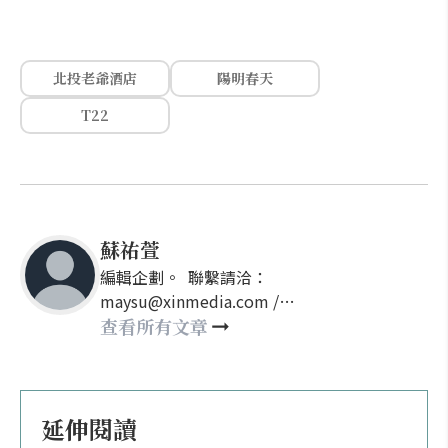
北投老爺酒店
陽明春天
T22
蘇祐萱
編輯企劃。 聯繫請洽：
maysu@xinmedia.com /
may860527@gmail.com
查看所有文章
延伸閱讀