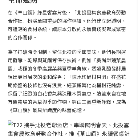
在《草山饌》綠星饗宴背後，「北投雲集食農教育勞動
合作社」扮演至關重要的協作樞紐。他們建立起透明、
可追溯的食材系統，讓原本分散的永續實踐凝聚成緊密
的合作關係。
為了打破時令限制、留住北投的季節美味，他們長期運
用發酵、乾燥與蒸餾等保存技術。例如「吳尚謙蔬菜農
園」栽種的冬季高麗菜與夏季羊角椒，透過乳酸發酵展
現出更具層次的柔和酸香；「陳水珍桶柑果園」在盛花
期修整的枝條也沒有浪費，經蒸餾轉化為桶柑花純露，
保留了細緻的白花香氣與淡雅木質氣息。這些來自在地
有機農場的香草與季節作物，經由工藝重新詮釋，成為
《草山饌》最具辨識度的味蕾記憶。