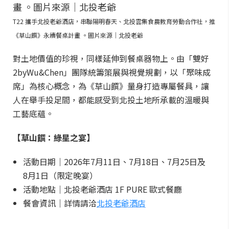
T22 攜手北投老爺酒店，串聯陽明春天、北投雲集食農教育勞動合作社，推
《草山饌》永續餐桌計畫 。圖片來源｜北投老爺
對土地價值的珍視，同樣延伸到餐桌器物上。由「雙好
2byWu&Chen」團隊統籌策展與視覺規劃，以「聚味成
席」為核心概念，為《草山饌》量身打造專屬餐具，讓
人在舉手投足間，都能感受到北投土地所承載的溫暖與
工藝底蘊。
【草山饌：綠星之宴】
活動日期｜2026年7月11日、7月18日、7月25日及
8月1日（限定晚宴）
活動地點｜北投老爺酒店 1F PURE 歐式餐廳
餐會資訊｜詳情請洽
北投老爺酒店