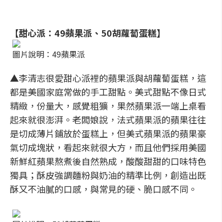
【甜心派：49蘋果派、50胡蘿蔔蛋糕】
圖片說明：49蘋果派
▲李清志很愛甜心派裡的蘋果派與胡蘿蔔蛋糕，這
都是美國家庭常做的手工甜點。美式甜點不像日式
精緻，份量大，感覺粗獷，果然蘋果派一端上桌看
起來就很澎湃。老闆娘說，法式蘋果派的蘋果往往
是切成薄片鋪放於蛋糕上，但美式蘋果派的蘋果豪
氣切成塊狀，看起來就很大方，而且他們採用美國
新鮮紅蘋果熬煮後自然熟成，酸酸甜甜的口味特色
獨具；酥皮強調麵粉與奶油的精準比例，創造出既
酥又不油膩的口感，與常見的硬、脆口感不同。