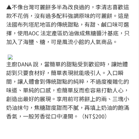
▲不像台灣可麗餅多半為改良過的，李清志喜歡這
款不花俏，沒有過多配料強調原味的可麗餅。這是
法國布列塔尼地區的傳統甜點，有甜、鹹口味可選
擇，使用AOC 法定產區奶油做成焦糖醬汁基底，只
加入了海鹽、糖，可是風流小館的人氣商品。
主廚DANA 說，當簡單的甜點受到歡迎時，讓她體
認到只要食材好，簡單表現就能吸引人。入口瞬
間，讓人體會到傳統甜點的純粹，不過度複雜化的
味道、單純的口感，愈簡單反而愈容易打動人心，
創造出最好的展現。享用前可將餅上的兩、三塊小
奶油抹勻，焦糖甜度甜而不膩，再填上奶油的飽滿
香氣，一股芳香從口中漫開。（NT$200）