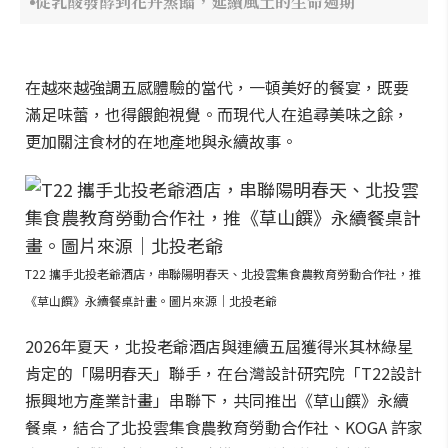
從乳酸發酵到花卉蒸餾，延續風土的生命週期
在越來越強調五感體驗的當代，一頓美好的餐宴，既要
滿足味蕾，也得餵飽視覺。而現代人在追尋美味之餘，
更加關注食材的在地產地與永續故事。
T22 攜手北投老爺酒店，串聯陽明春天、北投雲集食農教育勞動合作社，推
《草山饌》永續餐桌計畫。圖片來源｜北投老爺
2026年夏天，北投老爺酒店與連續五屆獲得米其林綠星
肯定的「陽明春天」聯手，在台灣設計研究院「T22設計
振興地方產業計畫」串聯下，共同推出《草山饌》永續
餐桌，結合了北投雲集食農教育勞動合作社、KOGA 許家