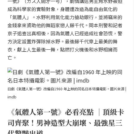
一號》（ガス人間㐧一号），劇情講述男主角水野被迫
成為科學家的實驗對象，身體遭改造為能自由氣化的
「氣體人」。水野利用氣化能力搶劫銀行，並將竊來的
金錢拿來資助他的舞蹈家戀人藤千代。岡本刑警和記者
京子追查出真相後，因為氣體人已經造成社會恐慌，警
方決定設置炸彈除掉水野。最後藤千代穿上最美的舞
衣，獻上人生最後一舞，點燃打火機後和水野相擁而
亡。
日劇《氣體人第一號》改編自1960 年上映的同名日本特攝電影。圖片來源 |
imdb
《氣體人第一號》必看亮點 ｜頂級卡
司齊聚！男神造型大崩壞、最強星三
代驚豔出道