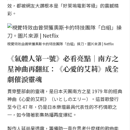
效，都被網友大讚根本是「好萊塢電影等級」的震撼精
彩。
視覺特效由曾榮獲奧斯卡的特技團隊「白組」操刀。圖片來源 | Netflix
《氣體人第一號》必看亮點｜南方之
星神曲再翻紅：《心愛的艾莉》成全
劇催淚靈魂
貫穿整部劇的靈魂，是日本天團南方之星 1979 年的經典
神曲《心愛的艾莉》（いとしのエリー）。這首歌發行
至今已 47 年，仍是日本樂壇最具代表性的不朽情歌之
一，如今隨著影集熱播再度爆紅。
製作人延尚昊透露，籌備時一直在思考什麼樣的歌曲能