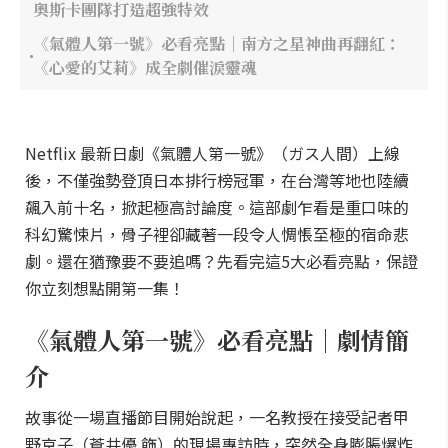
奧斯卡團隊打造超強特效
《氣體人第一號》必看亮點｜南方之星神曲再翻紅：
《心愛的艾莉》成全劇催淚靈魂
Netflix 最新日劇《氣體人第一號》（ガス人間）上線
後，不僅強勢登頂日本排行榜冠軍，在台灣等地也陸續
飆入前十名，掀起極高討論度。這部劇乍看是重口味的
科幻驚悚片，骨子裡卻藏著一段令人惆悵至極的宿命悲
劇。還在猶豫要不要追嗎？先看完這5大必看亮點，保證
你立刻想點開第一集！
《氣體人第一號》必看亮點｜劇情簡
介
故事從一場直播節目開始說起，一名教授在接受記者甲
野京子（蒼井優 飾）的現場專訪時，突然全身膨脹爆炸