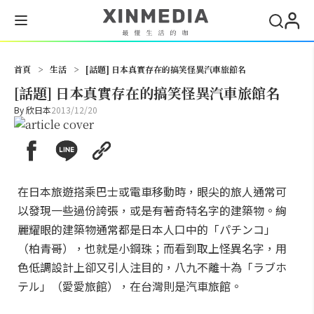
搜尋
首頁
>
生活
>
[話題] 日本真實存在的搞笑怪異汽車旅館名
[話題] 日本真實存在的搞笑怪異汽車旅館名
By
欣日本
2013/12/20
在日本旅遊搭乘巴士或電車移動時，眼尖的旅人通常可
以發現一些過份誇張，或是有著奇特名字的建築物。絢
麗耀眼的建築物通常都是日本人口中的「パチンコ」
（柏青哥），也就是小鋼珠；而看到取上怪異名字，用
色低調設計上卻又引人注目的，八九不離十為「ラブホ
テル」（愛愛旅館），在台灣則是汽車旅館。