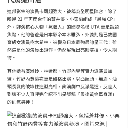
這部影集的演員卡司超強大，被稱為全明星陣容。除了
暌違 23 年再度合作的蒼井優、小栗旬組成「最強 CP」
外，飾演核心人物「氣體人」的國際名模 UTA 更是話題
焦點，他的爸爸是日本影帝本木雅弘，外婆則是已故國
寶級女演員樹木希林，被譽為日本最強最帥星三代！雖
然這是他的演員出道作，仍然展現出亮眼演技，令人期
待。
其他還有廣瀨鈴、林遣都、竹野內豐等實力派演員加
盟，竹野內豐這次更是破格出演，以凸額頭、無眉、油
頭長髮的破壞性造型亮相，飾演劇中反派黑道，反差大
到讓不少人直呼完全認不出是號稱「最後黃金單身漢」
的帥氣男神！