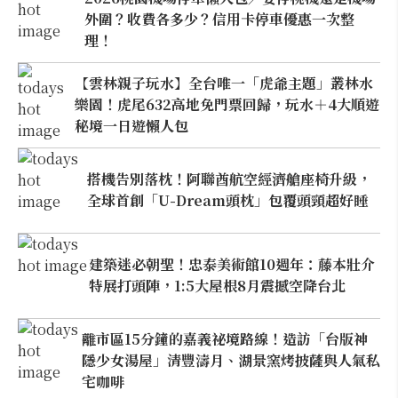
外圍？收費各多少？信用卡停車優惠一次整
理！
【雲林親子玩水】全台唯一「虎爺主題」叢林水
樂園！虎尾632高地免門票回歸，玩水＋4大順遊
秘境一日遊懶人包
搭機告別落枕！阿聯酋航空經濟艙座椅升級，
全球首創「U-Dream頭枕」包覆頭頸超好睡
建築迷必朝聖！忠泰美術館10週年：藤本壯介
特展打頭陣，1:5大屋根8月震撼空降台北
離市區15分鐘的嘉義祕境路線！造訪「台版神
隱少女湯屋」清豐濤月、湖景窯烤披薩與人氣私
宅咖啡