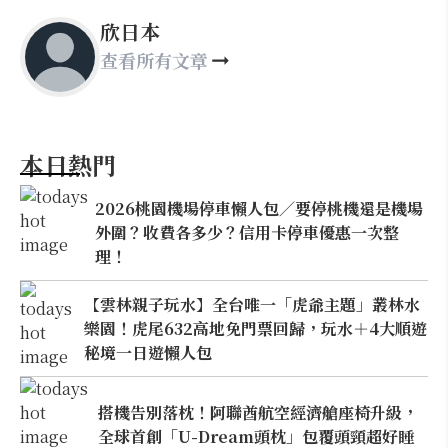
欣日本
查看所有文章
本日熱門
2026桃園機場停車懶人包／要停桃機還是機場
外圍？收費各多少？信用卡停車優惠一次整
理！
【雲林親子玩水】全台唯一「虎爺主題」叢林水
樂園！虎尾632高地免門票回歸，玩水＋4大順遊
秘境一日遊懶人包
搭機告別落枕！阿聯酋航空經濟艙座椅升級，
全球首創「U-Dream頭枕」包覆頭頸超好睡