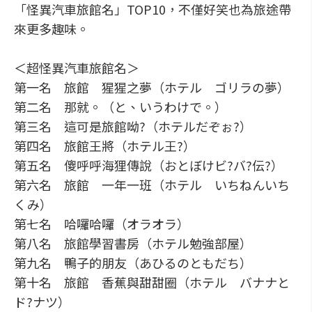
「怪異汽車旅館名」TOP10，不僅好笑也為旅途帶
來更多趣味。
＜超怪異汽車旅館名＞
第一名 旅館 猩猩之夢（ホテル ゴリラの夢）
第二名 那就。（と、いうわけで。）
第三名 這可是旅館呦?（ホテルだぞぉ?）
第四名 旅館王將（ホテル王?）
第五名 傻呼呼海狸傳說（おとぼけビ?バ?伝?）
第六名 旅館 一年一班（ホテル いちねんいち
くみ）
第七名 哈囉哈囉（オラオラ）
第八名 旅館學習書房（ホテル勉強部屋）
第九名 鴨子的朋友（あひるのともだち）
第十名 旅館 香蕉與甜甜圈（ホテル バナナと
ド?ナツ）