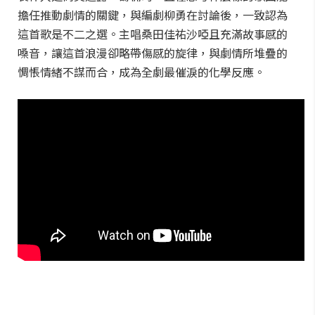
擔任推動劇情的關鍵，與編劇柳勇在討論後，一致認為
這首歌是不二之選。主唱桑田佳祐沙啞且充滿故事感的
嗓音，讓這首浪漫卻略帶傷感的旋律，與劇情所堆疊的
惆悵情緒不謀而合，成為全劇最催淚的化學反應。