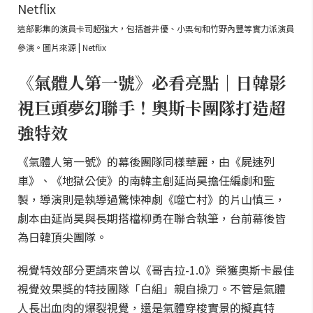
這部影集的演員卡司超強大，包括蒼井優、小栗旬和竹野內豐等實力派演員
參演。圖片來源 | Netflix
《氣體人第一號》必看亮點｜日韓影
視巨頭夢幻聯手！奧斯卡團隊打造超
強特效
《氣體人第一號》的幕後團隊同樣華麗，由《屍速列
車》、《地獄公使》的南韓主創延尚昊擔任編劇和監
製，導演則是執導過驚悚神劇《噬亡村》的片山慎三，
劇本由延尚昊與長期搭檔柳勇在聯合執筆，台前幕後皆
為日韓頂尖團隊。
視覺特效部分更請來曾以《哥吉拉-1.0》榮獲奧斯卡最佳
視覺效果獎的特技團隊「白組」親自操刀。不管是氣體
人長出血肉的爆裂視覺，還是氣體穿梭實景的擬真特