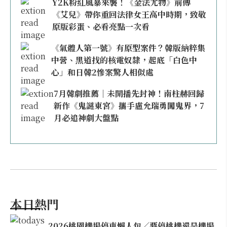
Y2K粉紅風暴來襲！《金法尤物》前傳
《艾兒》帶你重回法律女王高中時期，致敬
原版彩蛋、必看亮點一次看
《氣體人第一號》有原型案件？韓版納粹集
中營、黑道找的核電奴隸，起底「白色中
心」和日韓2慘案驚人相似處
7月韓劇推薦｜未開播先封神！南柱赫回歸
新作《鬼謎東宮》攜手盧允瑞勇闖鬼界，7
月必追神劇大盤點
本日熱門
2026桃園機場停車懶人包／要停桃機還是機場