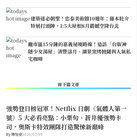
建築迷必朝聖！忠泰美術館10週年：藤本壯介
特展打頭陣，1:5大屋根8月震撼空降台北
離市區15分鐘的嘉義祕境路線！造訪「台版神
隱少女湯屋」清豐濤月、湖景窯烤披薩與人氣私
宅咖啡
接下篇文章
強勢登日榜冠軍！Netflix 日劇《氣體人第一
號》5 大必看亮點：小栗旬、蒼井優強勢卡
司，奧斯卡特效團隊打造驚悚新巔峰
By
陳怡安
2026/07/09