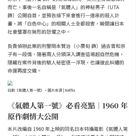
而亡。事後一名自稱是「氣體人」的神秘男子（UTA
飾）公開自首，並預告接下來會進行一連串的殺人計
畫，將「白色中心」的相關人士全都殺害，瞬間讓日本
社會壟罩在無形的恐懼之中。
負責偵辦此案的刑警岡本賢治（小栗旬 飾）過去曾和京
子有一段情，隨著兩人分頭深入調查這場超自然危機，
隱藏在案件背後的駭人祕密逐一浮現，也讓彼此糾纏的
命運再度交織。
日劇《氣體人第一號》。圖片來源 | Netflix
《氣體人第一號》必看亮點｜1960 年
原作劇情大公開
本片改編自 1960 年上映的同名日本特攝電影《氣體人第