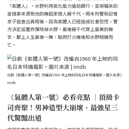
「氣體人」。水野利用氣化能力搶劫銀行，並將竊來的
金錢拿來資助他的舞蹈家戀人藤千代。岡本刑警和記者
京子追查出真相後，因為氣體人已經造成社會恐慌，警
方決定設置炸彈除掉水野。最後藤千代穿上最美的舞
衣，獻上人生最後一舞，點燃打火機後和水野相擁而
亡。
日劇《氣體人第一號》改編自1960 年上映的同名日本特攝電影。圖片來源 |
imdb
《氣體人第一號》必看亮點 ｜頂級卡
司齊聚！男神造型大崩壞、最強星三
代驚豔出道