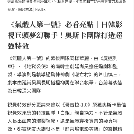
這部影集的演員卡司超強大，包括蒼井優、小栗旬和竹野內豐等實力派演員
參演。圖片來源 | Netflix
《氣體人第一號》必看亮點｜日韓影
視巨頭夢幻聯手！奧斯卡團隊打造超
強特效
《氣體人第一號》的幕後團隊同樣華麗，由《屍速列
車》、《地獄公使》的南韓主創延尚昊擔任編劇和監
製，導演則是執導過驚悚神劇《噬亡村》的片山慎三，
劇本由延尚昊與長期搭檔柳勇在聯合執筆，台前幕後皆
為日韓頂尖團隊。
視覺特效部分更請來曾以《哥吉拉-1.0》榮獲奧斯卡最佳
視覺效果獎的特技團隊「白組」親自操刀。不管是氣體
人長出血肉的爆裂視覺，還是氣體穿梭實景的擬真特
效，都被網友大讚根本是「好萊塢電影等級」的震撼精