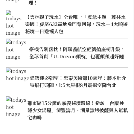
理！
【雲林親子玩水】全台唯一「虎爺主題」叢林水
樂園！虎尾632高地免門票回歸，玩水＋4大順遊
秘境一日遊懶人包
搭機告別落枕！阿聯酋航空經濟艙座椅升級，
全球首創「U-Dream頭枕」包覆頭頸超好睡
建築迷必朝聖！忠泰美術館10週年：藤本壯介
特展打頭陣，1:5大屋根8月震撼空降台北
離市區15分鐘的嘉義祕境路線！造訪「台版神
隱少女湯屋」清豐濤月、湖景窯烤披薩與人氣私
宅咖啡