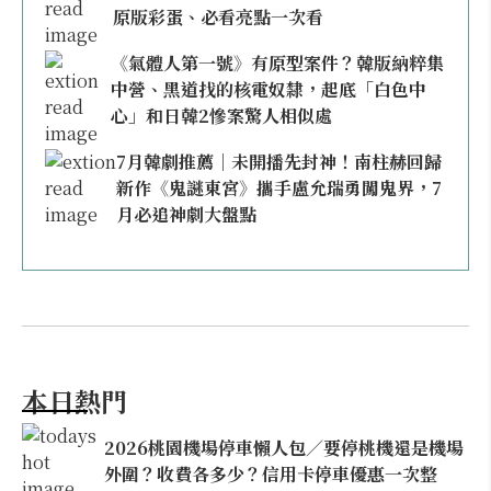
原版彩蛋、必看亮點一次看
《氣體人第一號》有原型案件？韓版納粹集
中營、黑道找的核電奴隸，起底「白色中
心」和日韓2慘案驚人相似處
7月韓劇推薦｜未開播先封神！南柱赫回歸
新作《鬼謎東宮》攜手盧允瑞勇闖鬼界，7
月必追神劇大盤點
本日熱門
2026桃園機場停車懶人包／要停桃機還是機場
外圍？收費各多少？信用卡停車優惠一次整