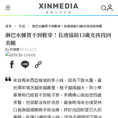
搜尋
首頁
>
生活
>
淋巴水腫買不到鞋穿！長庚協助13歲女孩找回美腿
淋巴水腫買不到鞋穿！長庚協助13歲女孩找回
美腿
By
欣健康
2013/12/19
來自馬來西亞檳城的李小妹，因為下肢水腫，最
近兩年情況越來越嚴重，鞋子越換越大，到小學
畢業時已經買不到鞋子穿，李媽媽心急如焚四處
求醫，但卻都沒有好消息，最後跨海來台接受林
口長庚超級顯微手術治療，終於找回盼望已久的
美腿。年僅13歲的李小妹，因為不明原因下肢水