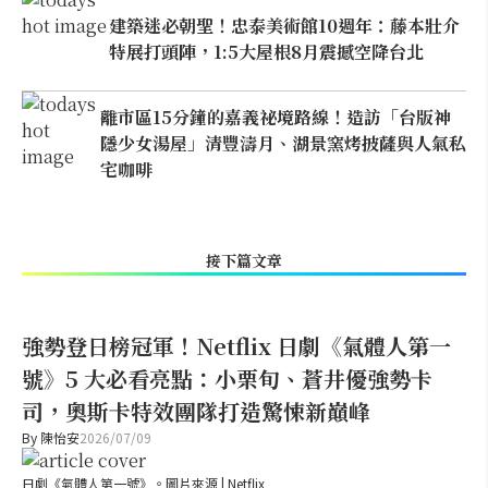
建築迷必朝聖！忠泰美術館10週年：藤本壯介
特展打頭陣，1:5大屋根8月震撼空降台北
離市區15分鐘的嘉義祕境路線！造訪「台版神
隱少女湯屋」清豐濤月、湖景窯烤披薩與人氣私
宅咖啡
接下篇文章
強勢登日榜冠軍！Netflix 日劇《氣體人第一
號》5 大必看亮點：小栗旬、蒼井優強勢卡
司，奧斯卡特效團隊打造驚悚新巔峰
By
陳怡安
2026/07/09
日劇《氣體人第一號》。圖片來源 | Netflix