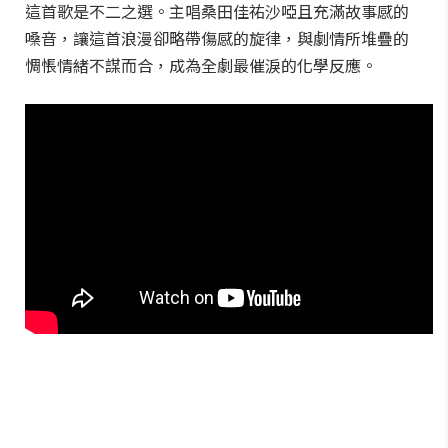
這首歌是不二之選。主唱桑田佳祐沙啞且充滿故事感的
嗓音，讓這首浪漫卻略帶傷感的旋律，與劇情所堆疊的
惆悵情緒不謀而合，成為全劇最催淚的化學反應。