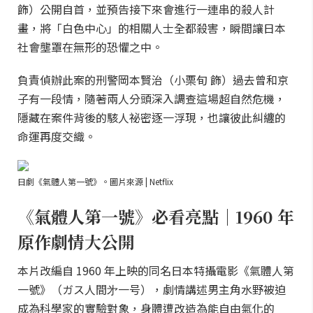
飾）公開自首，並預告接下來會進行一連串的殺人計
畫，將「白色中心」的相關人士全都殺害，瞬間讓日本
社會壟罩在無形的恐懼之中。
負責偵辦此案的刑警岡本賢治（小栗旬 飾）過去曾和京
子有一段情，隨著兩人分頭深入調查這場超自然危機，
隱藏在案件背後的駭人祕密逐一浮現，也讓彼此糾纏的
命運再度交織。
日劇《氣體人第一號》。圖片來源 | Netflix
《氣體人第一號》必看亮點｜1960 年
原作劇情大公開
本片改編自 1960 年上映的同名日本特攝電影《氣體人第
一號》（ガス人間㐧一号），劇情講述男主角水野被迫
成為科學家的實驗對象，身體遭改造為能自由氣化的