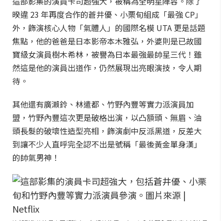
這部影集的演員卡司超強大，被稱為全明星陣容。除了
暌違 23 年再度合作的蒼井優、小栗旬組成「最強 CP」
外，飾演核心人物「氣體人」的國際名模 UTA 更是話題
焦點，他的爸爸是日本影帝本木雅弘，外婆則是已故國
寶級女演員樹木希林，被譽為日本最強最帥星三代！雖
然這是他的演員出道作，仍然展現出亮眼演技，令人期
待。
其他還有廣瀨鈴、林遣都、竹野內豐等實力派演員加
盟，竹野內豐這次更是破格出演，以凸額頭、無眉、油
頭長髮的破壞性造型亮相，飾演劇中反派黑道，反差大
到讓不少人直呼完全認不出是號稱「最後黃金單身漢」
的帥氣男神！