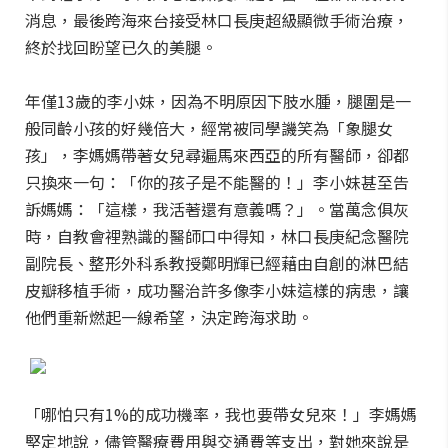
消息，最後跨海來台接受林口長庚超級顯微手術治療，
終於找回盼望已久的美腿。
年僅13歲的李小妹，因為不明原因下肢水腫，腿圍是一
般同齡小孩的好幾倍大，經常被同學譏笑為「象腿女
孩」，李媽媽帶著女兒尋遍馬來西亞的所有醫師，卻都
只換來一句：「你的孩子是不能醫的！」李小妹甚至告
訴媽媽：「這樣，我活著還有意義嗎？」。當萬念俱灰
時，自教會裡熟識的醫師口中得知，林口長庚紀念醫院
副院長、整形外科系教授鄭明輝已經藉由自創的淋巴結
皮瓣移植手術，成功醫治許多像李小妹這樣的病患，讓
他們重新燃起一線希望，決定跨海求助。
「哪怕只有1%的成功機率，我也要帶女兒來！」李媽媽
堅定地說，儘管醫療費用與交通費等支出，對她來說是