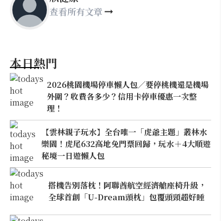
查看所有文章
本日熱門
2026桃園機場停車懶人包／要停桃機還是機場
外圍？收費各多少？信用卡停車優惠一次整
理！
【雲林親子玩水】全台唯一「虎爺主題」叢林水
樂園！虎尾632高地免門票回歸，玩水＋4大順遊
秘境一日遊懶人包
搭機告別落枕！阿聯酋航空經濟艙座椅升級，
全球首創「U-Dream頭枕」包覆頭頸超好睡