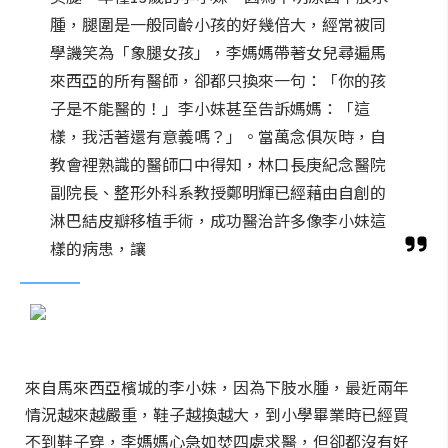
腫，腿圍是一般同齡小孩的好幾倍大，經常被同
學譏笑為「象腿女孩」，李媽媽帶著女兒尋遍馬
來西亞的所有醫師，卻都只換來一句：「你的孩
子是不能醫的！」李小妹甚至告訴媽媽：「這
樣，我活著還有意義嗎？」。當萬念俱灰時，自
教會裡熟識的醫師口中得知，林口長庚紀念醫院
副院長、整形外科系教授鄭明輝已經藉由自創的
淋巴結皮瓣移植手術，成功醫治許多像李小妹這
樣的病患，讓
來自馬來西亞檳城的李小妹，因為下肢水腫，最近兩年
情況越來越嚴重，鞋子越換越大，到小學畢業時已經買
不到鞋子穿，李媽媽心急如焚四處求醫，但卻都沒有好