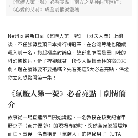
《氣體人第一號》必看亮點｜南方之星神曲再翻紅：
《心愛的艾莉》成全劇催淚靈魂
Netflix 最新日劇《氣體人第一號》（ガス人間）上線
後，不僅強勢登頂日本排行榜冠軍，在台灣等地也陸續
飆入前十名，掀起極高討論度。這部劇乍看是重口味的
科幻驚悚片，骨子裡卻藏著一段令人惆悵至極的宿命悲
劇。還在猶豫要不要追嗎？先看完這5大必看亮點，保證
你立刻想點開第一集！
《氣體人第一號》必看亮點｜劇情簡
介
故事從一場直播節目開始說起，一名教授在接受記者甲
野京子（蒼井優 飾）的現場專訪時，突然全身膨脹爆炸
而亡。事後一名自稱是「氣體人」的神秘男子（UTA