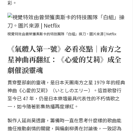
彩。
視覺特效由曾榮獲奧斯卡的特技團隊「白組」操刀。圖片來源 | Netflix
《氣體人第一號》必看亮點｜南方之
星神曲再翻紅：《心愛的艾莉》成全
劇催淚靈魂
貫穿整部劇的靈魂，是日本天團南方之星 1979 年的經典
神曲《心愛的艾莉》（いとしのエリー）。這首歌發行
至今已 47 年，仍是日本樂壇最具代表性的不朽情歌之
一，如今隨著影集熱播再度爆紅。
製作人延尚昊透露，籌備時一直在思考什麼樣的歌曲能
擔任推動劇情的關鍵，與編劇柳勇在討論後，一致認為