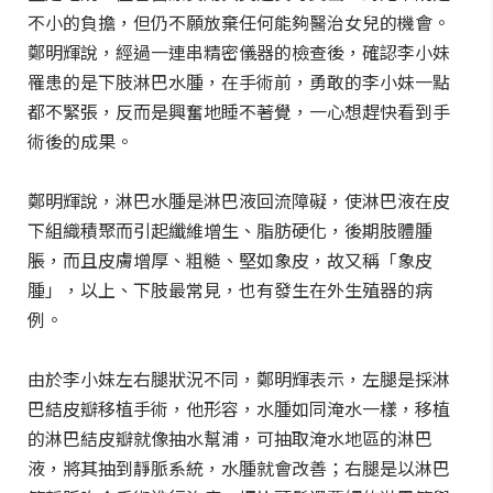
不小的負擔，但仍不願放棄任何能夠醫治女兒的機會。
鄭明輝說，經過一連串精密儀器的檢查後，確認李小妹
罹患的是下肢淋巴水腫，在手術前，勇敢的李小妹一點
都不緊張，反而是興奮地睡不著覺，一心想趕快看到手
術後的成果。
鄭明輝說，淋巴水腫是淋巴液回流障礙，使淋巴液在皮
下組織積聚而引起纖維增生、脂肪硬化，後期肢體腫
脹，而且皮膚增厚、粗糙、堅如象皮，故又稱「象皮
腫」，以上、下肢最常見，也有發生在外生殖器的病
例。
由於李小妹左右腿狀況不同，鄭明輝表示，左腿是採淋
巴結皮瓣移植手術，他形容，水腫如同淹水一樣，移植
的淋巴結皮瓣就像抽水幫浦，可抽取淹水地區的淋巴
液，將其抽到靜脈系統，水腫就會改善；右腿是以淋巴