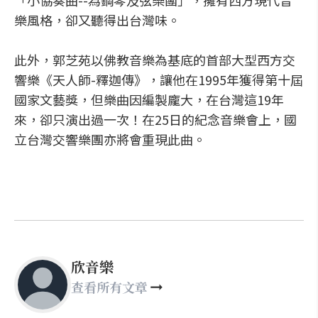
「小協奏曲--為鋼琴及弦樂團」，擁有西方現代音
樂風格，卻又聽得出台灣味。
此外，郭芝苑以佛教音樂為基底的首部大型西方交
響樂《天人師-釋迦傳》，讓他在1995年獲得第十屆
國家文藝獎，但樂曲因編製龐大，在台灣這19年
來，卻只演出過一次！在25日的紀念音樂會上，國
立台灣交響樂團亦將會重現此曲。
欣音樂
查看所有文章