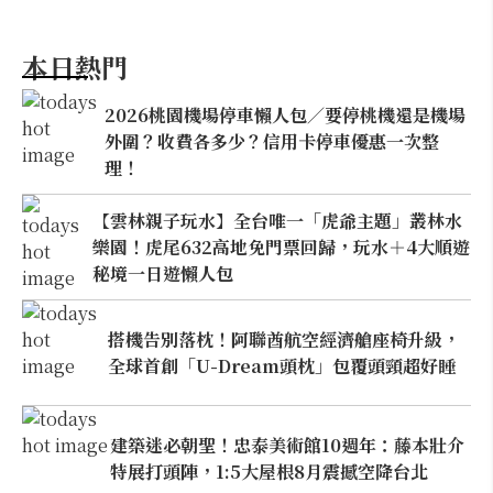
本日熱門
2026桃園機場停車懶人包／要停桃機還是機場
外圍？收費各多少？信用卡停車優惠一次整
理！
【雲林親子玩水】全台唯一「虎爺主題」叢林水
樂園！虎尾632高地免門票回歸，玩水＋4大順遊
秘境一日遊懶人包
搭機告別落枕！阿聯酋航空經濟艙座椅升級，
全球首創「U-Dream頭枕」包覆頭頸超好睡
建築迷必朝聖！忠泰美術館10週年：藤本壯介
特展打頭陣，1:5大屋根8月震撼空降台北