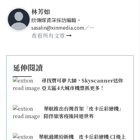
林芳如
欣傳媒資深採訪編輯。
sasalin@xinmedia.com／
happy21917@gmail.com
查看所有文章
延伸閱讀
尋找寶可夢大師，Skyscanner送你
亞太區4大城市機票抓更多！
華航推出台灣首架「皮卡丘彩繪機」
陪伴旅客疫後同遊世界
華航最繽紛新機 皮卡丘彩繪機 CI飛上