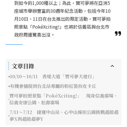
到如今的1,000種以上；為此，寶可夢將在亞洲5
座城市舉辦豐富的30週年紀念活動，包括今年10
月10日、11日在台北推出的限定活動，寶可夢拍
照景點「PokéXciting!」也將於信義區與台北市
政府周邊驚喜出沒。
文章目錄
10/10～10/11 香堤大道「寶可夢大遊行」
有機會捕捉到台北站專屬的粉紅裝扮皮卡丘
寶可夢拍照景點「PokéXciting!」 現身信義廣場、
信義安康公園、松壽廣場
7/11～7/12 捷運中山站、心中山線形公園挑戰超級超
夢X與超級超夢Y