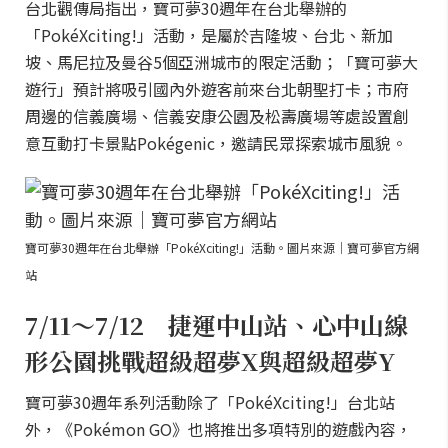
台北觀傳局指出，寶可夢30週年在台北舉辦的
「PokéXciting!」活動，是屬於吉隆坡、台北、新加
坡、馬尼拉及曼谷5個亞洲城市的限定活動；「寶可夢大
遊行」預計將吸引國內外遊客前來台北朝聖打卡；市府
周邊的信義廣場、信義安康公園及松壽廣場等處設置創
意互動打卡景點Pokégenic，邀請民眾探索城市風貌。
寶可夢30週年在台北舉辦「PokéXciting!」活動。圖片來源｜寶可夢官方網
站
7/11～7/12 捷運中山站、心中山線
形公園挑戰超級超夢X與超級超夢Y
寶可夢30週年系列活動除了「PokéXciting!」台北站
外，《Pokémon GO》也將推出多項特別的遊戲內容，