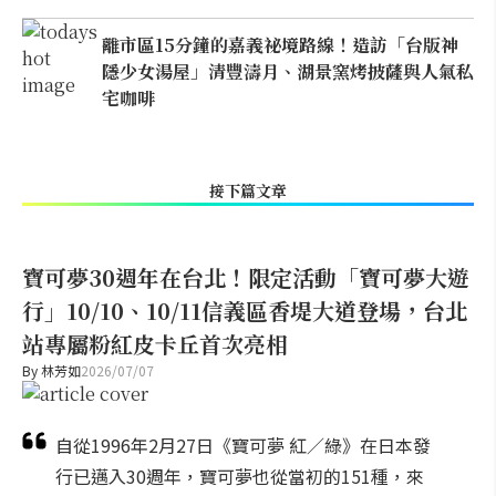
離市區15分鐘的嘉義祕境路線！造訪「台版神
隱少女湯屋」清豐濤月、湖景窯烤披薩與人氣私
宅咖啡
接下篇文章
寶可夢30週年在台北！限定活動「寶可夢大遊
行」10/10、10/11信義區香堤大道登場，台北
站專屬粉紅皮卡丘首次亮相
By
林芳如
2026/07/07
自從1996年2月27日《寶可夢 紅／綠》在日本發
行已邁入30週年，寶可夢也從當初的151種，來