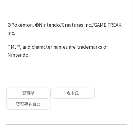
©Pokémon. ©Nintendo/Creatures Inc./GAME FREAK
inc.
TM, ®, and character names are trademarks of
Nintendo.
寶可夢
皮卡丘
寶可夢在台北