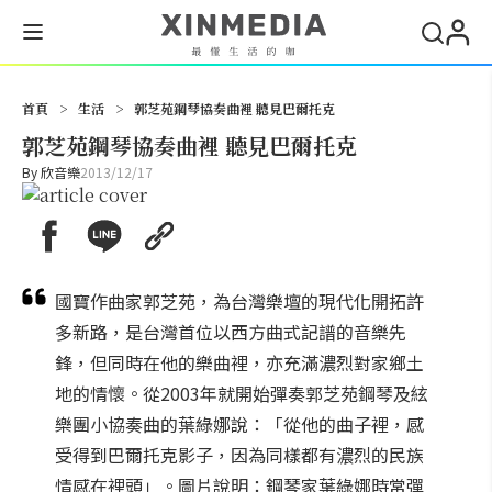
搜尋
首頁
>
生活
>
郭芝苑鋼琴協奏曲裡 聽見巴爾托克
郭芝苑鋼琴協奏曲裡 聽見巴爾托克
By
欣音樂
2013/12/17
國寶作曲家郭芝苑，為台灣樂壇的現代化開拓許
多新路，是台灣首位以西方曲式記譜的音樂先
鋒，但同時在他的樂曲裡，亦充滿濃烈對家鄉土
地的情懷。從2003年就開始彈奏郭芝苑鋼琴及絃
樂團小協奏曲的葉綠娜說：「從他的曲子裡，感
受得到巴爾托克影子，因為同樣都有濃烈的民族
情感在裡頭」。圖片說明：鋼琴家葉綠娜時常彈