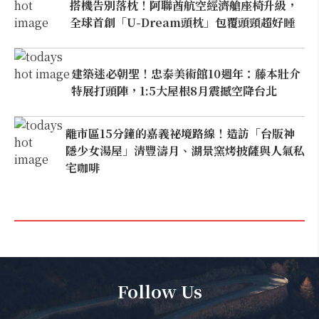
搭機告別落枕！阿聯酋航空經濟艙座椅升級，
全球首創「U-Dream頭枕」包覆頭頸超好睡
建築迷必朝聖！忠泰美術館10週年：藤本壯介
特展打頭陣，1:5大屋根8月震撼空降台北
離市區15分鐘的嘉義祕境路線！造訪「台版神
隱少女湯屋」清豐濤月、湖景窯烤披薩與人氣私
宅咖啡
Follow Us