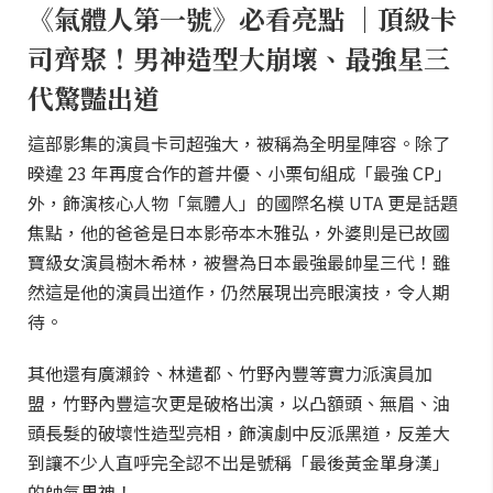
《氣體人第一號》必看亮點 ｜頂級卡
司齊聚！男神造型大崩壞、最強星三
代驚豔出道
這部影集的演員卡司超強大，被稱為全明星陣容。除了
暌違 23 年再度合作的蒼井優、小栗旬組成「最強 CP」
外，飾演核心人物「氣體人」的國際名模 UTA 更是話題
焦點，他的爸爸是日本影帝本木雅弘，外婆則是已故國
寶級女演員樹木希林，被譽為日本最強最帥星三代！雖
然這是他的演員出道作，仍然展現出亮眼演技，令人期
待。
其他還有廣瀨鈴、林遣都、竹野內豐等實力派演員加
盟，竹野內豐這次更是破格出演，以凸額頭、無眉、油
頭長髮的破壞性造型亮相，飾演劇中反派黑道，反差大
到讓不少人直呼完全認不出是號稱「最後黃金單身漢」
的帥氣男神！