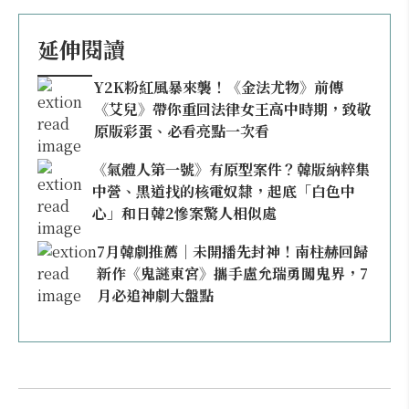
延伸閱讀
Y2K粉紅風暴來襲！《金法尤物》前傳
《艾兒》帶你重回法律女王高中時期，致敬
原版彩蛋、必看亮點一次看
《氣體人第一號》有原型案件？韓版納粹集
中營、黑道找的核電奴隸，起底「白色中
心」和日韓2慘案驚人相似處
7月韓劇推薦｜未開播先封神！南柱赫回歸
新作《鬼謎東宮》攜手盧允瑞勇闖鬼界，7
月必追神劇大盤點