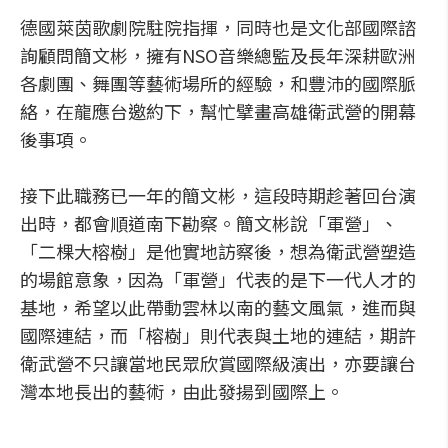
德國萊茵歌劇院駐院指揮，同時也是文化部國際諮
詢顧問簡文彬，擁有NSO音樂總監及長年深耕歐洲
各劇團、舞團等藝術場所的經驗，和豐沛的國際脈
絡，在龍應台邀約下，幫忙擘畫高雄衛武營的開幕
後事項。
接下此職務已一年的簡文彬，這段時期趁著回台演
出時，都會順道南下勘察。簡文彬說「軍營」、
「二棵大榕樹」是他實地訪察後，想為衛武營塑造
的場館意象，因為「軍營」代表的是下一代人才的
基地，希望以此帶動雲林以南的藝文風氣，進而與
國際連結，而「榕樹」則代表與土地的連結，期許
衛武營不只讓當地民眾欣賞國際級演出，亦要讓台
灣本地長出的藝術，由此發揚到國際上。