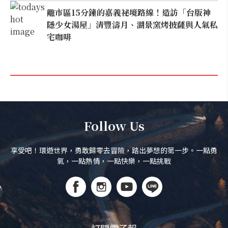
離市區15分鐘的嘉義祕境路線！造訪「台版神
隱少女湯屋」清豐濤月、湖景窯烤披薩與人氣私
宅咖啡
Follow Us
享受吧！環遊世界，勇敢歸零去冒險，踏出夢想的第一步。一點勇
氣，一點熱情，一點快樂，一點挑戰
訂閱電子報