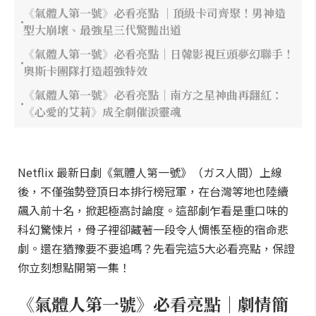
《氣體人第一號》必看亮點 ｜頂級卡司齊聚！男神造
型大崩壞、最強星三代驚豔出道
《氣體人第一號》必看亮點｜日韓影視巨頭夢幻聯手！
奧斯卡團隊打造超強特效
《氣體人第一號》必看亮點｜南方之星神曲再翻紅：
《心愛的艾莉》成全劇催淚靈魂
Netflix 最新日劇《氣體人第一號》（ガス人間）上線
後，不僅強勢登頂日本排行榜冠軍，在台灣等地也陸續
飆入前十名，掀起極高討論度。這部劇乍看是重口味的
科幻驚悚片，骨子裡卻藏著一段令人惆悵至極的宿命悲
劇。還在猶豫要不要追嗎？先看完這5大必看亮點，保證
你立刻想點開第一集！
《氣體人第一號》必看亮點｜劇情簡