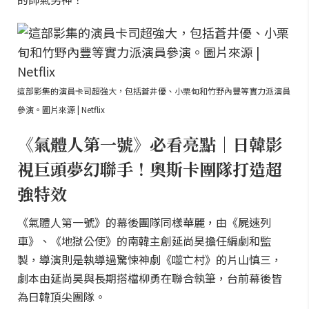
這部影集的演員卡司超強大，包括蒼井優、小栗旬和竹野內豐等實力派演員
參演。圖片來源 | Netflix
《氣體人第一號》必看亮點｜日韓影
視巨頭夢幻聯手！奧斯卡團隊打造超
強特效
《氣體人第一號》的幕後團隊同樣華麗，由《屍速列
車》、《地獄公使》的南韓主創延尚昊擔任編劇和監
製，導演則是執導過驚悚神劇《噬亡村》的片山慎三，
劇本由延尚昊與長期搭檔柳勇在聯合執筆，台前幕後皆
為日韓頂尖團隊。