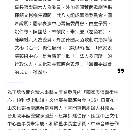
事長陳樂融六人為委員，外加德國萊茵歌劇院指
揮簡文彬擔任顧問，共八人組成籌備委員會。圖
片說明：國家表演中心籌備委員會，由童子賢、
姚仁祿、陳國慈、林懷民、朱宗慶（左至右）、
陳樂融六人為委員，外加德國萊茵歌劇院指揮簡
文彬（右一）擔任顧問。（陳思瑜攝）「國家表
演藝術中心」是台灣第一個「一法人多館所」的
行政法人，文化部長龍應台表示：「籌備委員會
的成立，雖然小
為了讓攸關台灣未來藝文產業發展的「國家表演藝術中
心」順利步上軌道，文化部長龍應台今（16）日宣布，
由文化部長龍應台當召集人，雲門舞集創辦人林懷民、
台北故事館總監陳國慈、建築師姚仁祿、國立中正文化
中心董事長朱宗慶、和碩董事長童子賢、中華音樂著作