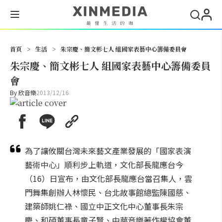
搜尋
首頁
>
生活
>
朱宗慶、簡文彬七人 組國家表藝中心籌備委員會
朱宗慶、簡文彬七人 組國家表藝中心籌備委員
會
By
欣音樂
2013/12/16
為了讓攸關台灣未來藝文產業發展的「國家表演
藝術中心」順利步上軌道，文化部長龍應台今
（16）日宣布，由文化部長龍應台當召集人，雲
門舞集創辦人林懷民、台北故事館總監陳國慈、
建築師姚仁祿、國立中正文化中心董事長朱宗
慶、和碩董事長童子賢、中華音樂著作權協會董