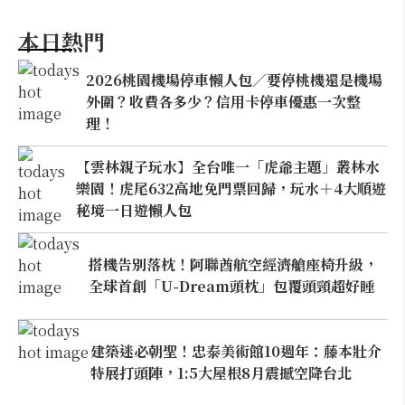
本日熱門
2026桃園機場停車懶人包／要停桃機還是機場
外圍？收費各多少？信用卡停車優惠一次整
理！
【雲林親子玩水】全台唯一「虎爺主題」叢林水
樂園！虎尾632高地免門票回歸，玩水＋4大順遊
秘境一日遊懶人包
搭機告別落枕！阿聯酋航空經濟艙座椅升級，
全球首創「U-Dream頭枕」包覆頭頸超好睡
建築迷必朝聖！忠泰美術館10週年：藤本壯介
特展打頭陣，1:5大屋根8月震撼空降台北