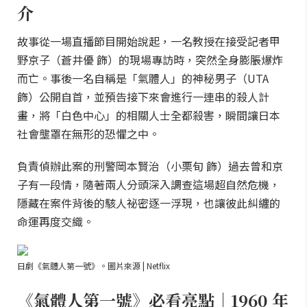
介
故事從一場直播節目開始說起，一名教授在接受記者甲
野京子（蒼井優 飾）的現場專訪時，突然全身膨脹爆炸
而亡。事後一名自稱是「氣體人」的神秘男子（UTA
飾）公開自首，並預告接下來會進行一連串的殺人計
畫，將「白色中心」的相關人士全都殺害，瞬間讓日本
社會壟罩在無形的恐懼之中。
負責偵辦此案的刑警岡本賢治（小栗旬 飾）過去曾和京
子有一段情，隨著兩人分頭深入調查這場超自然危機，
隱藏在案件背後的駭人祕密逐一浮現，也讓彼此糾纏的
命運再度交織。
日劇《氣體人第一號》。圖片來源 | Netflix
《氣體人第一號》必看亮點｜1960 年