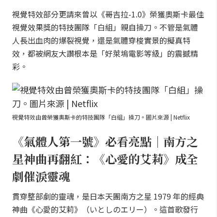
視覺特效部分更請來曾以《哥吉拉-1.0》榮獲奧斯卡最佳
視覺效果獎的特技團隊「白組」親自操刀。不管是氣體
人長出血肉的爆裂視覺，還是氣體穿梭實景的擬真特
效，都被網友大讚根本是「好萊塢電影等級」的震撼精
彩。
視覺特效由曾榮獲奧斯卡的特技團隊「白組」操刀。圖片來源 | Netflix
《氣體人第一號》必看亮點｜南方之
星神曲再翻紅：《心愛的艾莉》成全
劇催淚靈魂
貫穿整部劇的靈魂，是日本天團南方之星 1979 年的經典
神曲《心愛的艾莉》（いとしのエリー）。這首歌發行