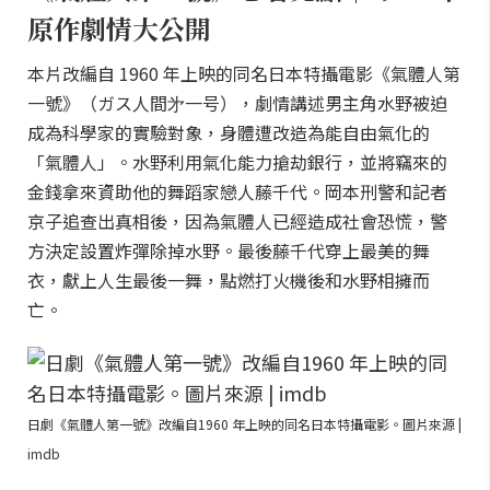
原作劇情大公開
本片改編自 1960 年上映的同名日本特攝電影《氣體人第
一號》（ガス人間㐧一号），劇情講述男主角水野被迫
成為科學家的實驗對象，身體遭改造為能自由氣化的
「氣體人」。水野利用氣化能力搶劫銀行，並將竊來的
金錢拿來資助他的舞蹈家戀人藤千代。岡本刑警和記者
京子追查出真相後，因為氣體人已經造成社會恐慌，警
方決定設置炸彈除掉水野。最後藤千代穿上最美的舞
衣，獻上人生最後一舞，點燃打火機後和水野相擁而
亡。
日劇《氣體人第一號》改編自1960 年上映的同名日本特攝電影。圖片來源 |
imdb