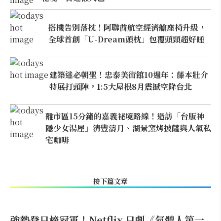
搭機告別落枕！阿聯酋航空經濟艙座椅升級，
全球首創「U-Dream頭枕」包覆頭頸超好睡
建築迷必朝聖！忠泰美術館10週年：藤本壯介
特展打頭陣，1:5大屋根8月震撼空降台北
離市區15分鐘的嘉義祕境路線！造訪「台版神
隱少女湯屋」清豐濤月、湖景窯烤披薩與人氣私
宅咖啡
接下篇文章
強勢登日榜冠軍！Netflix 日劇《氣體人第一