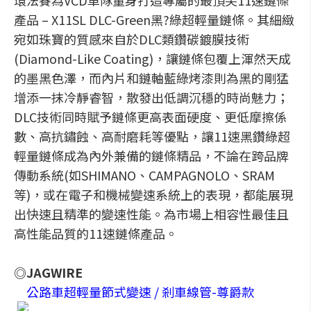
環法賽為VCD車隊量身打造專屬的最頂尖11速鏈條
產品 – X11SL DLC-Green黑?綠超輕量鏈條。其細緻
宛如珠寶的質感來自於DLC類鑽碳鍍膜技術
(Diamond-Like Coating)，讓鏈條包覆上渾然天成
的墨黑色澤，而內片和鏈軸藍綠烤漆則為黑的剛猛
增添一抹冷靜睿智，散發出低調沉穩的時尚魅力；
DLC技術同時賦予鏈條更高表面硬度、更低摩擦係
數、高抗鏽蝕、高耐磨耗等優點，讓11速黑鑽綠超
輕量鏈條成為內外兼備的鏈條精品，不論在跨品牌
傳動系統(如SHIMANO、CAMPAGNOLO、SRAM
等)，或在電子和機械變速系統上的表現，都能展現
出快速且精準的變速性能。為市場上相容性最佳且
高性能品質的11速鏈條產品。
◎JAGWIRE
公路車超輕量節式變速 / 剎車線管-尊爵款