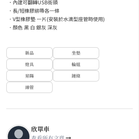
．內建可翻轉USB街頭
．長/短橡膠綁帶各一條
．V型橡膠墊 一片(安裝於水滴型座管時使用)
．顏色 黑 白 銀灰 深灰
新品
坐墊
燈具
輪組
昇陽
鏈條
線管
欣單車
查看所有文章