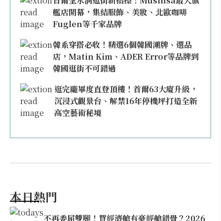
首爾聖水洞逛街新指標！Musinsa最大旗
艦店開幕，集結服飾、美妝、北歐咖啡
Fuglen等千家品牌
韓系穿搭必收！精選6個韓國潮牌、選品
店，Matin Kim、ADER Error等品牌到
韓國逛街不可錯過
逛完龐畢度直登頂樓！首爾63大廈升級，
沉浸式觀景台、解禁16年停機坪打造全新
高空藝術秘境
本日熱門
不再委屈雙腿！買經濟艙有豪經艙錯覺？2026