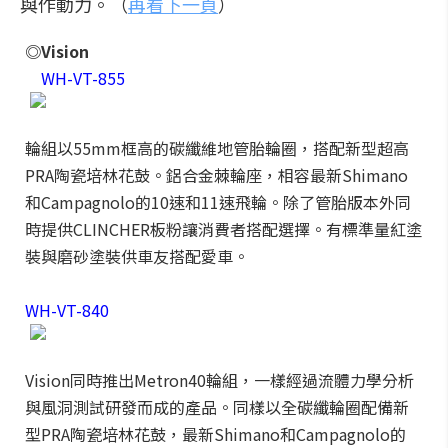
與作動力。（
再看下一頁
）
◎Vision
WH-VT-855
輪組以55mm框高的碳纖維地管胎輪圈，搭配新型超高
PRA陶瓷培林花鼓。鋁合金棘輪座，相容最新Shimano
和Campagnolo的10速和11速飛輪。除了管胎版本外同
時提供CLINCHER板粉讓消費者搭配選擇。有標準量紅塗
裝與磨砂塗裝供車友搭配愛車。
WH-VT-840
Vision同時推出Metron40輪組，一樣經過流體力學分析
與風洞測試研發而成的產品。同樣以全碳纖輪圈配備新
型PRA陶瓷培林花鼓，最新Shimano和Campagnolo的