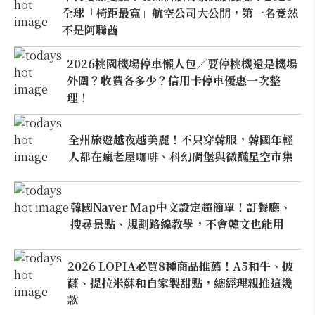
全球「椅距最寬」航空公司大公開，第一名竟然
不是阿聯酋
2026桃園機場停車懶人包／要停桃機還是機場
外圍？收費各多少？信用卡停車優惠一次整
理！
全州旅遊越夜越美麗！不只穿韓服，韓國年輕
人都在瘋老屋咖啡、科幻碉堡與微醺星空市集
韓國Naver Map中文設定超簡單！訂餐廳、
搜尋景點、規劃路線教學，不會韓文也能用
2026 LOPIA必買8種商品推薦！A5和牛、披
薩、提拉米蘇和自家製甜點，總經理親推這幾
款