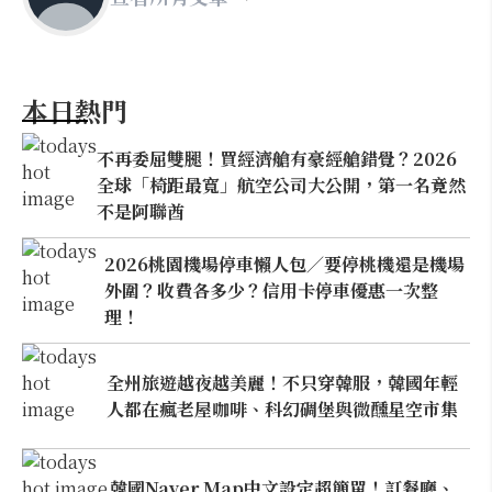
本日熱門
不再委屈雙腿！買經濟艙有豪經艙錯覺？2026
全球「椅距最寬」航空公司大公開，第一名竟然
不是阿聯酋
2026桃園機場停車懶人包／要停桃機還是機場
外圍？收費各多少？信用卡停車優惠一次整
理！
全州旅遊越夜越美麗！不只穿韓服，韓國年輕
人都在瘋老屋咖啡、科幻碉堡與微醺星空市集
韓國Naver Map中文設定超簡單！訂餐廳、