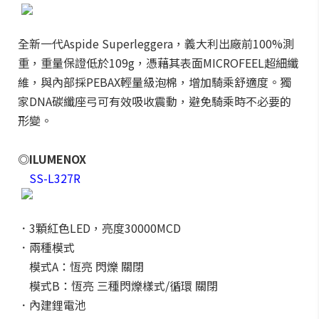
全新一代Aspide Superleggera，義大利出廠前100%測
重，重量保證低於109g，憑藉其表面MICROFEEL超細纖
維，與內部採PEBAX輕量級泡棉，增加騎乘舒適度。獨
家DNA碳纖座弓可有效吸收震動，避免騎乘時不必要的
形變。
◎ILUMENOX
SS-L327R
．3顆紅色LED，亮度30000MCD
．兩種模式
模式A：恆亮 閃爍 關閉
模式B：恆亮 三種閃爍樣式/循環 關閉
．內建鋰電池