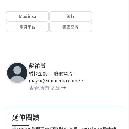
Musinsa
流行
電商平台
韓國品牌
蘇祐萱
編輯企劃。 聯繫請洽：
maysu@xinmedia.com /
may860527@gmail.com
查看所有文章
延伸閱讀