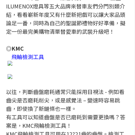
ILUMENOX燈具等五大品牌來替車友們分門別類介
紹，看看嶄新年度又有什麼新把戲可以讓大家品頭
論足一番，同時為自己的聖誕節禮物好好準備，擬
定一份最完美購物清單替愛車的武裝升級吧！
◎KMC
飛輪檢測工具
以往，判斷齒盤磨耗通常只能採用目視法 - 例如看
齒尖是否磨耗削尖，或是感覺法 – 變速時容易跳
齒，即使換了新鏈條也一樣。
有工具可以知道齒盤是否已磨耗到需要更換嗎？答
案是，KMC飛輪檢測工具！
KMC飛輪檢測工具可用在12?21齒的齒盤。檢測工