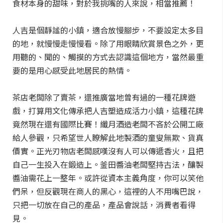
食材本身的甜味，對於我挑嘴的人來說，相當推薦！
人吉是個靜謐的小鎮，適合放慢腳步，不要設定太多目
的地，就慢慢走慢慢看。除了用眼睛欣賞景色之外，更
用聽的、聞的、觸摸的方式去認識這個地方，當然最重
要的是用心感受此地居民的熱情。
茶店老闆除了賣茶，還推廣當地曾有過的一種花牌遊
戲，打算用文化傳承把人吉塑造成活力小鎮，這種花牌
竟然現在還有國際比賽！纖月酒造老闆不吝於公開工廠
給人參觀，只希望世人瞭解此地製酒的童叟無欺、貨真
價實。正光刃物店老闆感嘆沒有人可以傳遞香火，且把
自己一生投入在鍛造上。釜田醬油老闆堅持古法，釀製
醬油需花上一整年。或許從資本主義角度，你可以笑他
們呆，但反觀現在商人的黑心，這裡的人不用嘴巴說，
只把一切放在自己的產品，產品會說話，消費者看得
見。