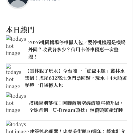
本日熱門
2026桃園機場停車懶人包／要停桃機還是機場
外圍？收費各多少？信用卡停車優惠一次整
理！
【雲林親子玩水】全台唯一「虎爺主題」叢林水
樂園！虎尾632高地免門票回歸，玩水＋4大順遊
秘境一日遊懶人包
搭機告別落枕！阿聯酋航空經濟艙座椅升級，
全球首創「U-Dream頭枕」包覆頭頸超好睡
建築迷必朝聖！忠泰美術館10週年：藤本壯介