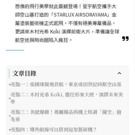
想像的飛行美學就此震撼登場！星宇航空攜手大
師空山基打造的「STARLUX AIRSORAYAMA」金
屬塗裝藝術機正式起飛，不僅有絕美專屬備品，
更請來木村光希 Kōki 演繹前衛大片，準備讓全球
航空迷與時尚圈陷入瘋狂。
文章目錄
亮點一：張國煒親飛首航，東京成田世紀同框空山基
亮點二：木村光希 Kōki, 擔任形象大使，演繹未來美
學
亮點三：美感爆棚！專屬備品與機上特調「鏡空」搶
先看
亮點四：哪些航線可以搭到這架藝術機？