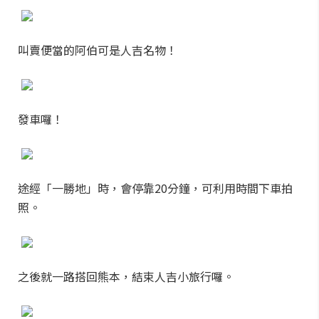
叫賣便當的阿伯可是人吉名物！
發車囉！
途經「一勝地」時，會停靠20分鐘，可利用時間下車拍
照。
之後就一路搭回熊本，結束人吉小旅行囉。