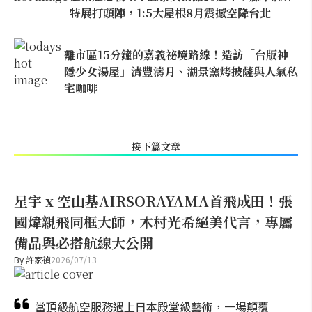
特展打頭陣，1:5大屋根8月震撼空降台北
離市區15分鐘的嘉義祕境路線！造訪「台版神
隱少女湯屋」清豐濤月、湖景窯烤披薩與人氣私
宅咖啡
接下篇文章
星宇 x 空山基AIRSORAYAMA首飛成田！張
國煒親飛同框大師，木村光希絕美代言，專屬
備品與必搭航線大公開
By
許家禎
2026/07/13
當頂級航空服務遇上日本殿堂級藝術，一場顛覆