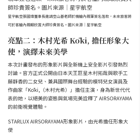
星宇航空張國煒董事長邀請空山基老師於機艙內親筆簽名落款，未來旅客將
可於客艙內親眼欣賞大師珍貴簽名。圖片來源｜星宇航空
亮點二：木村光希 Kōki, 擔任形象大
使，演繹未來美學
本次計畫發布的形象影片與全新機上安全影片引發熱烈
討論。官方正式公開由日本天王巨星木村拓哉與歌手工
藤靜香的二女兒、兼具國際舞台經驗的模特兒女演員及
作曲家「Kōki,（木村光希）」擔任主演，身為新世代代
表的她，以絕美的姿態與氣場完美詮釋了 AIRSORAYAMA
的前衛視覺體驗。
STARLUX AIRSORAYAMA形象影片，由光希擔任形象大
使