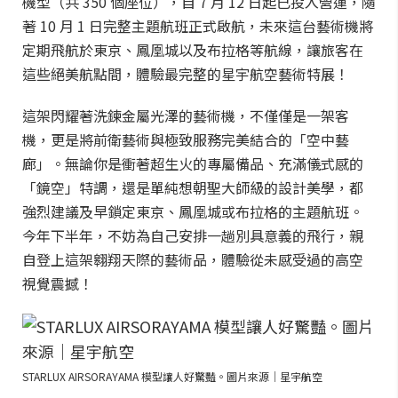
機型（共 350 個座位），自 7 月 12 日起已投入營運，隨
著 10 月 1 日完整主題航班正式啟航，未來這台藝術機將
定期飛航於東京、鳳凰城以及布拉格等航線，讓旅客在
這些絕美航點間，體驗最完整的星宇航空藝術特展！
這架閃耀著洗鍊金屬光澤的藝術機，不僅僅是一架客
機，更是將前衛藝術與極致服務完美結合的「空中藝
廊」。無論你是衝著超生火的專屬備品、充滿儀式感的
「鏡空」特調，還是單純想朝聖大師級的設計美學，都
強烈建議及早鎖定東京、鳳凰城或布拉格的主題航班。
今年下半年，不妨為自己安排一趟別具意義的飛行，親
自登上這架翱翔天際的藝術品，體驗從未感受過的高空
視覺震撼！
STARLUX AIRSORAYAMA 模型讓人好驚豔。圖片來源｜星宇航空