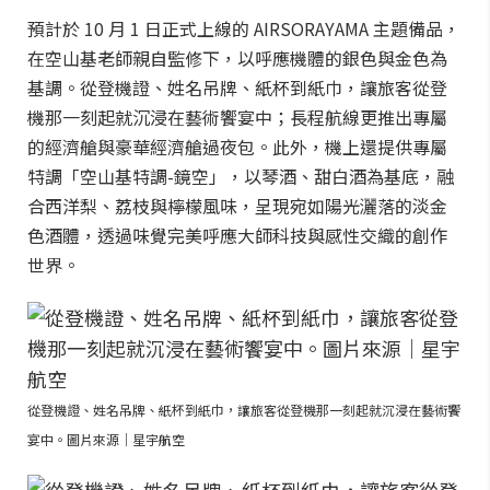
預計於 10 月 1 日正式上線的 AIRSORAYAMA 主題備品，
在空山基老師親自監修下，以呼應機體的銀色與金色為
基調。從登機證、姓名吊牌、紙杯到紙巾，讓旅客從登
機那一刻起就沉浸在藝術饗宴中；長程航線更推出專屬
的經濟艙與豪華經濟艙過夜包。此外，機上還提供專屬
特調「空山基特調-鏡空」，以琴酒、甜白酒為基底，融
合西洋梨、荔枝與檸檬風味，呈現宛如陽光灑落的淡金
色酒體，透過味覺完美呼應大師科技與感性交織的創作
世界。
從登機證、姓名吊牌、紙杯到紙巾，讓旅客從登機那一刻起就沉浸在藝術饗
宴中。圖片來源｜星宇航空