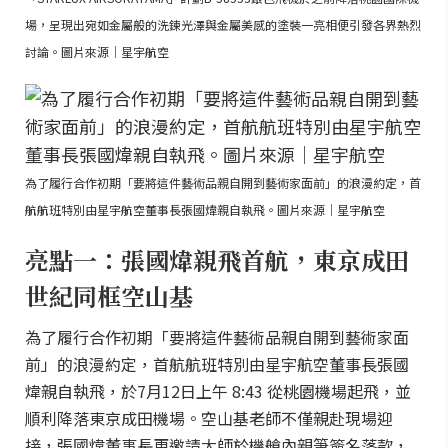
場，呈現出宛如金屬般的洗鍊光澤與金屬美感的塗裝一亮相便引發各界熱烈
討論。圖片來源｜星宇航空
為了履行合作初期「要將這件藝術品親自開到藝術家面前」的浪漫約定，首
航航班特別由星宇航空董事長張國煒親自執飛。圖片來源｜星宇航空
亮點一：張國煒親飛首航，東京成田
世紀同框空山基
為了履行合作初期「要將這件藝術品親自開到藝術家面
前」的浪漫約定，首航航班特別由星宇航空董事長張國
煒親自執飛，於7月12日上午 8:43 從桃園機場起飛，並
順利降落東京成田機場。空山基老師不僅親赴現場迎
接，張國煒董事長更邀請大師於機艙內親筆簽名落款，