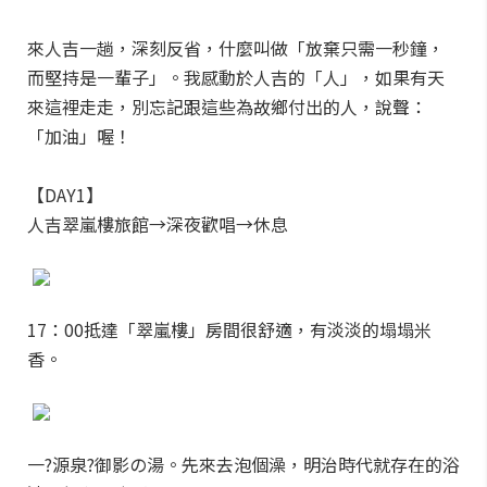
來人吉一趟，深刻反省，什麼叫做「放棄只需一秒鐘，
而堅持是一輩子」。我感動於人吉的「人」，如果有天
來這裡走走，別忘記跟這些為故鄉付出的人，說聲：
「加油」喔！
【DAY1】
人吉翠嵐樓旅館→深夜歡唱→休息
17：00抵達「翠嵐樓」房間很舒適，有淡淡的塌塌米
香。
一?源泉?御影の湯。先來去泡個澡，明治時代就存在的浴