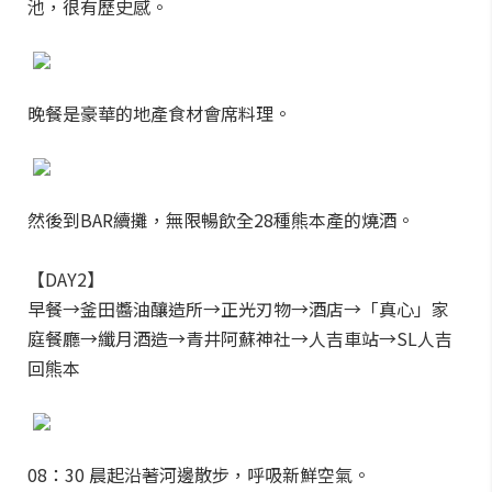
池，很有歷史感。
晚餐是豪華的地產食材會席料理。
然後到BAR續攤，無限暢飲全28種熊本產的燒酒。
【DAY2】
早餐→釜田醬油釀造所→正光刃物→酒店→「真心」家
庭餐廳→纖月酒造→青井阿蘇神社→人吉車站→SL人吉
回熊本
08：30 晨起沿著河邊散步，呼吸新鮮空氣。