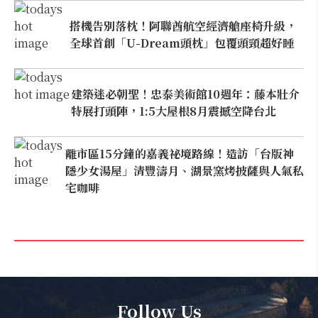
搭機告別落枕！阿聯酋航空經濟艙座椅升級，
全球首創「U-Dream頭枕」包覆頭頸超好睡
建築迷必朝聖！忠泰美術館10週年：藤本壯介
特展打頭陣，1:5大屋根8月震撼空降台北
離市區15分鐘的嘉義祕境路線！造訪「台版神
隱少女湯屋」清豐濤月、湖景窯烤披薩與人氣私
宅咖啡
Follow Us