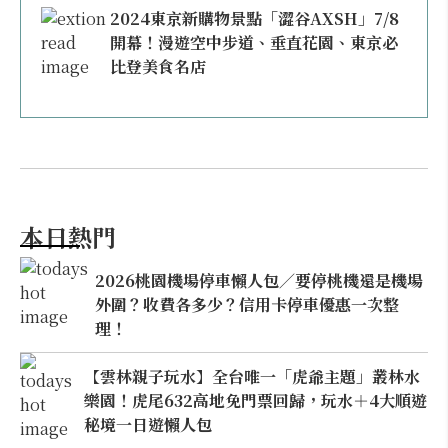
2024東京新購物景點「澀谷AXSH」7/8
開幕！漫遊空中步道、垂直花園、東京必
比登美食名店
本日熱門
2026桃園機場停車懶人包／要停桃機還是機場
外圍？收費各多少？信用卡停車優惠一次整
理！
【雲林親子玩水】全台唯一「虎爺主題」叢林水
樂園！虎尾632高地免門票回歸，玩水＋4大順遊
秘境一日遊懶人包