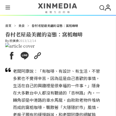
搜尋
首頁
>
美食
>
眷村老屋最美麗的姿態：窩柢咖啡
眷村老屋最美麗的姿態：窩柢咖啡
By
欣美食
2013/12/14
老闆阿康說：「有咖啡、有設計、有生活，不管
多累也不覺得辛苦，因為這是自己喜歡的事情，
生活在自己的興趣裡是很幸福的一件事。」隱身
在大多數台中人都沒有聽過的「杏林路」內，一
轉角卻是中港路的車水馬龍，由款款老物件堆納
而成的窩柢咖啡，飄散著「大隱隱於市」風情，
老房子獨有的緩慢靜謐，和老闆阿康的細膩執