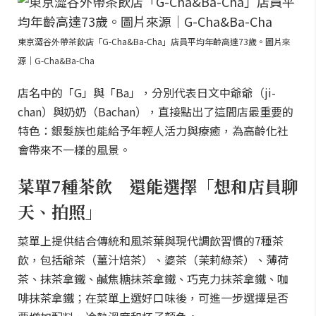
東京澀谷外帶茶飲店「G-Cha&Ba-Cha」店員平均年齡高達73歲。圖片來
源｜G-Cha&Ba-Cha
店名中的「G」與「Ba」，分別代表日文中爺爺（ji-
chan）與奶奶（Bachan），直接點出了這間店最重要的
特色：銀髮族也能給予年輕人活力與療癒，為高齡化社
會帶來不一樣的風景。
菜單7種茶飲 還能選擇「想和店員聊
天、拍照」
菜單上提供結合傳統和風茶葉與現代調飲習慣的7種茶
飲，包括爺茶（薑汁焙茶）、婆茶（茉莉綠茶）、薄荷
茶、抹茶拿鐵、鹹焦糖抹茶拿鐵、巧克力抹茶拿鐵、咖
啡抹茶拿鐵；在菜單上選好口味後，可進一步選擇是否