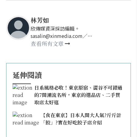
林芳如
欣傳媒資深採訪編輯。
sasalin@xinmedia.com／
happy21917@gmail.com
查看所有文章
延伸閱讀
日系風格必收！東京原宿、澀谷不可錯過
的7間潮流名所，東京的選品店、二手買
取店太好逛
【食在東京】日本人間大人氣?斤斤計
「餃」?實在好吃餃子店介紹