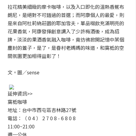
拉花精美細緻的摩卡咖啡，以及入口即化的溫熱香蕉布
朗尼，是絕對不可錯過的首選；而阿康個人的最愛，則
是來自阿杜莉納莊園的耶加雪夫，單品啜飲充滿明亮的
花果香氣，阿康發揮創意調入了少許梅酒後，成為招
牌，淡淡的果酒香氣融入咖啡，竟彷彿掀開記憶中某個
塵封的蓋子，是了，是眷村老媽媽的味道，和窩柢的空
間氛圍更加相得益彰了！
文。圖／sense
延伸資訊>>
窩柢咖啡
地址：台中市西屯區杏林路27號
電話：（ 0 4 ） 2 7 0 8 - 6 8 0 8
11:00~21:00
週一公休