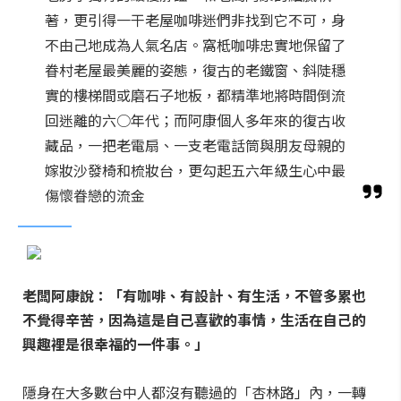
著，更引得一干老屋咖啡迷們非找到它不可，身
不由己地成為人氣名店。窩柢咖啡忠實地保留了
眷村老屋最美麗的姿態，復古的老鐵窗、斜陡穩
實的樓梯間或磨石子地板，都精準地將時間倒流
回迷離的六○年代；而阿康個人多年來的復古收
藏品，一把老電扇、一支老電話筒與朋友母親的
嫁妝沙發椅和梳妝台，更勾起五六年級生心中最
傷懷眷戀的流金
老闆阿康說：「有咖啡、有設計、有生活，不管多累也
不覺得辛苦，因為這是自己喜歡的事情，生活在自己的
興趣裡是很幸福的一件事。」
隱身在大多數台中人都沒有聽過的「杏林路」內，一轉