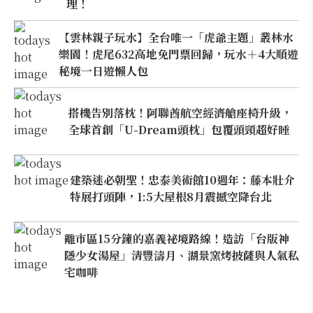
理！
【雲林親子玩水】全台唯一「虎爺主題」叢林水
樂園！虎尾632高地免門票回歸，玩水＋4大順遊
秘境一日遊懶人包
搭機告別落枕！阿聯酋航空經濟艙座椅升級，
全球首創「U-Dream頭枕」包覆頭頸超好睡
建築迷必朝聖！忠泰美術館10週年：藤本壯介
特展打頭陣，1:5大屋根8月震撼空降台北
離市區15分鐘的嘉義祕境路線！造訪「台版神
隱少女湯屋」清豐濤月、湖景窯烤披薩與人氣私
宅咖啡