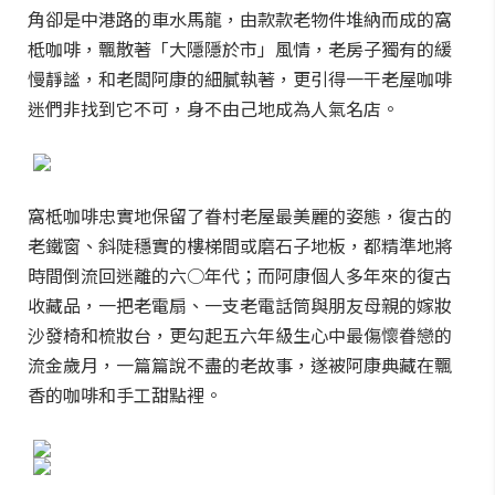
角卻是中港路的車水馬龍，由款款老物件堆納而成的窩
柢咖啡，飄散著「大隱隱於市」風情，老房子獨有的緩
慢靜謐，和老闆阿康的細膩執著，更引得一干老屋咖啡
迷們非找到它不可，身不由己地成為人氣名店。
窩柢咖啡忠實地保留了眷村老屋最美麗的姿態，復古的
老鐵窗、斜陡穩實的樓梯間或磨石子地板，都精準地將
時間倒流回迷離的六○年代；而阿康個人多年來的復古
收藏品，一把老電扇、一支老電話筒與朋友母親的嫁妝
沙發椅和梳妝台，更勾起五六年級生心中最傷懷眷戀的
流金歲月，一篇篇說不盡的老故事，遂被阿康典藏在飄
香的咖啡和手工甜點裡。