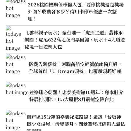
2026桃園機場停車懶人包／要停桃機還是機場
外圍？收費各多少？信用卡停車優惠一次整
理！
【雲林親子玩水】全台唯一「虎爺主題」叢林水
樂園！虎尾632高地免門票回歸，玩水＋4大順遊
秘境一日遊懶人包
搭機告別落枕！阿聯酋航空經濟艙座椅升級，
全球首創「U-Dream頭枕」包覆頭頸超好睡
建築迷必朝聖！忠泰美術館10週年：藤本壯介
特展打頭陣，1:5大屋根8月震撼空降台北
離市區15分鐘的嘉義祕境路線！造訪「台版神
隱少女湯屋」清豐濤月、湖景窯烤披薩與人氣私
宅咖啡