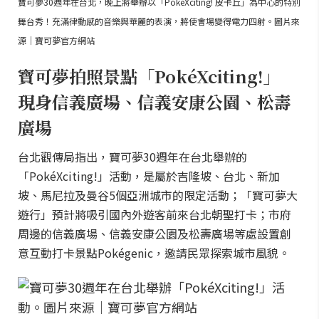
寶可夢30週年在台北，晚上將舉辦以「PokéXciting! 皮卡丘」為中心的特別
舞台秀！充滿律動感的音樂與華麗的表演，將使會場變得電力四射。圖片來
源｜寶可夢官方網站
寶可夢拍照景點「PokéXciting!」
現身信義廣場、信義安康公園、松壽
廣場
台北觀傳局指出，寶可夢30週年在台北舉辦的
「PokéXciting!」活動，是屬於吉隆坡、台北、新加
坡、馬尼拉及曼谷5個亞洲城市的限定活動；「寶可夢大
遊行」預計將吸引國內外遊客前來台北朝聖打卡；市府
周邊的信義廣場、信義安康公園及松壽廣場等處設置創
意互動打卡景點Pokégenic，邀請民眾探索城市風貌。