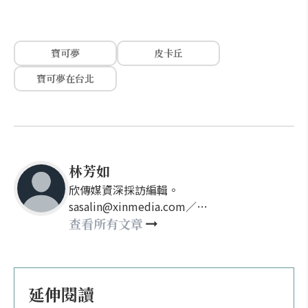
寶可夢
皮卡丘
寶可夢在台北
林芳如
欣傳媒資深採訪編輯。
sasalin@xinmedia.com／
happy21917@gmail.com
查看所有文章
延伸閱讀