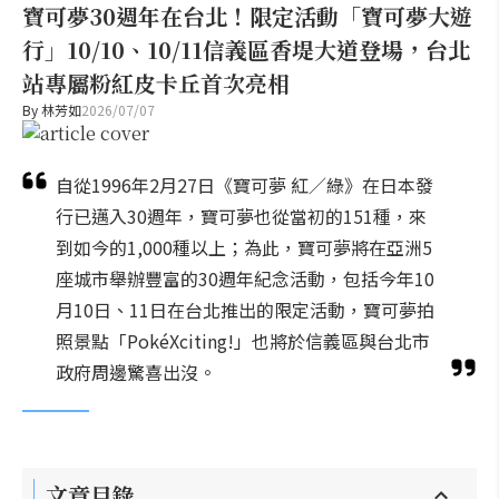
寶可夢30週年在台北！限定活動「寶可夢大遊
行」10/10、10/11信義區香堤大道登場，台北
站專屬粉紅皮卡丘首次亮相
By
林芳如
2026/07/07
自從1996年2月27日《寶可夢 紅／綠》在日本發
行已邁入30週年，寶可夢也從當初的151種，來
到如今的1,000種以上；為此，寶可夢將在亞洲5
座城市舉辦豐富的30週年紀念活動，包括今年10
月10日、11日在台北推出的限定活動，寶可夢拍
照景點「PokéXciting!」也將於信義區與台北市
政府周邊驚喜出沒。
文章目錄