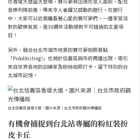
在香堤大道盛大登場，寶可夢將出現在眾人面前，配合
音樂列隊前進，帶來令人雀躍又感動的遊行。在遊行
中，大家可以近距離看著心愛的寶可夢們，一邊享受派
對的歡樂氣氛，是30週年活動絕對不可錯過的主要項
目！
另外，融合台北市城市地景的寶可夢拍照景點
「PokéXciting!」也將於信義區與市府周邊出現，吸引
來自世界各地的訓練家及粉絲拍照打卡，留下特別的台
北城市記憶。
台北信義區香堤大道。圖片來源｜台北市政府觀光傳播局
有機會捕捉到台北站專屬的粉紅裝扮
皮卡丘