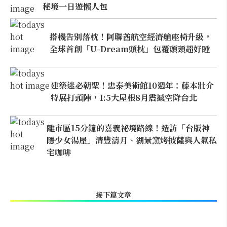
秘境一日遊懶人包
搭機告別落枕！阿聯酋航空經濟艙座椅升級，
全球首創「U-Dream頭枕」包覆頭頸超好睡
建築迷必朝聖！忠泰美術館10週年：藤本壯介
特展打頭陣，1:5大屋根8月震撼空降台北
離市區15分鐘的嘉義祕境路線！造訪「台版神
隱少女湯屋」清豐濤月、湖景窯烤披薩與人氣私
宅咖啡
接下篇文章