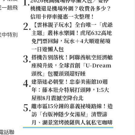
1
.
2026桃園機場停車懶人包／要停
成一趟飛
桃機還是機場外圍？收費各多少？
信用卡停車優惠一次整理！
2
.
【雲林親子玩水】全台唯一「虎爺
主題」叢林水樂園！虎尾632高地
以中特別
免門票回歸，玩水＋4大順遊秘境
一日遊懶人包
3
.
搭機告別落枕！阿聯酋航空經濟艙
座椅升級，全球首創「U-Dream
頭枕」包覆頭頸超好睡
4
.
建築迷必朝聖！忠泰美術館10週
年：藤本壯介特展打頭陣，1:5大
屋根8月震撼空降台北
5
.
離市區15分鐘的嘉義祕境路線！造
訪「台版神隱少女湯屋」清豐濤
月、湖景窯烤披薩與人氣私宅咖啡
電話聯