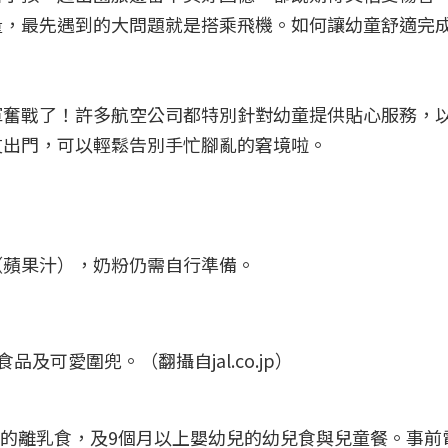
量，最先遇到的大問題就是搭乘飛機。如何讓幼童舒適完
軍奮戰了！許多航空公司都特別針對幼童提供貼心服務，
友出門，可以輕鬆告別手忙腳亂的窘境啦。
（蘋果汁），奶粉仍需自行準備。
及可愛圍兜。（翻攝自jal.co.jp）
兒的離乳食，及9個月以上嬰幼兒的幼兒食與兒童餐。事前