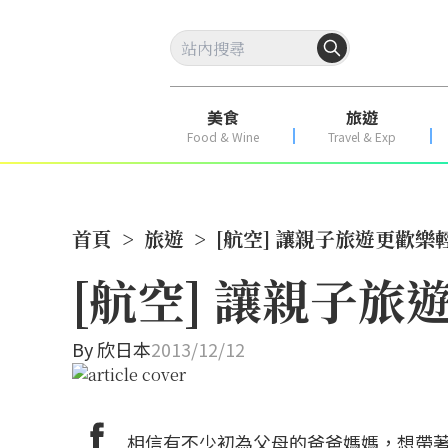
美食
旅遊
Food & Wine
Travel & Exp
首頁
>
旅遊
>
[航空] 讓親子旅遊更歡樂
[航空] 讓親子
By
欣日本
2013/12/12
相信有不少初為父母的爸爸媽媽，想帶