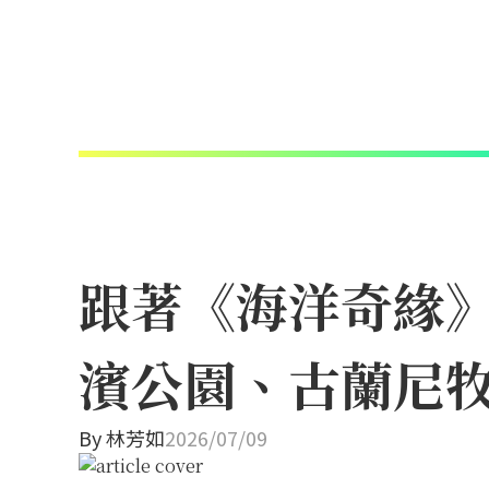
跟著《海洋奇緣
濱公園、古蘭尼
By
林芳如
2026/07/09