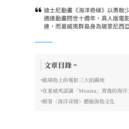
迪士尼動畫《海洋奇緣》以勇敢少
適逢動畫問世十週年，真人版電
連，而夏威夷群島身為玻里尼西
文章目錄
歐胡島上的電影三大拍攝地
在夏威夷認識「Moana」背後的海洋
跟著《海洋奇緣》體驗海島文化