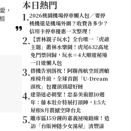
本日熱門
喜愛，
1
.
2026桃園機場停車懶人包／要停
相
桃機還是機場外圍？收費各多少？
信用卡停車優惠一次整理！
2
.
【雲林親子玩水】全台唯一「虎爺
主題」叢林水樂園！虎尾632高地
免門票回歸，玩水＋4大順遊秘境
一日遊懶人包
3
.
搭機告別落枕！阿聯酋航空經濟艙
座椅升級，全球首創「U-Dream
頭枕」包覆頭頸超好睡
4
.
建築迷必朝聖！忠泰美術館10週
年：藤本壯介特展打頭陣，1:5大
屋根8月震撼空降台北
5
.
離市區15分鐘的嘉義祕境路線！造
訪「台版神隱少女湯屋」清豐濤