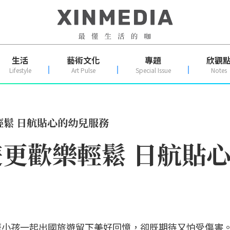
生活
藝術文化
專題
欣觀
Lifestyle
Art Pulse
Special Issue
Notes
輕鬆 日航貼心的幼兒服務
旅遊更歡樂輕鬆 日航貼
著小孩一起出國旅遊留下美好回憶，卻既期待又怕受傷害