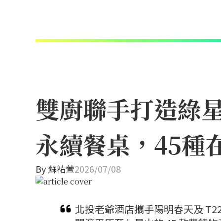
雙廚聯手打造綠
永續餐桌，45種
By
蘇祐萱
2026/07/08
北投老爺酒店攜手陽明春天及 T