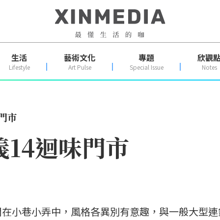
生活
藝術文化
專題
欣觀
Lifestyle
Art Pulse
Special Issue
Notes
門市
義14迴味門市
開在小巷小弄中，風格各異別有意趣，與一般大型連