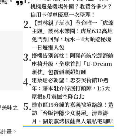
體驗。
桃機還是機場外圍？收費各多少？
信用卡停車優惠一次整理！
2
.
【雲林親子玩水】全台唯一「虎爺
主題」叢林水樂園！虎尾632高地
免門票回歸，玩水＋4大順遊秘境
一日遊懶人包
3
.
搭機告別落枕！阿聯酋航空經濟艙
座椅升級，全球首創「U-Dream
頭枕」包覆頭頸超好睡
4
.
建築迷必朝聖！忠泰美術館10週
年：藤本壯介特展打頭陣，1:5大
屋根8月震撼空降台北
5
.
離市區15分鐘的嘉義祕境路線！造
尋美味之
訪「台版神隱少女湯屋」清豐濤
月、湖景窯烤披薩與人氣私宅咖啡