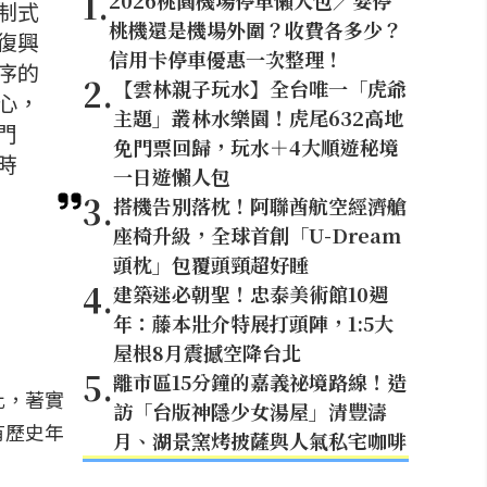
1
.
2026桃園機場停車懶人包／要停
制式
桃機還是機場外圍？收費各多少？
復興
信用卡停車優惠一次整理！
序的
2
.
【雲林親子玩水】全台唯一「虎爺
心，
主題」叢林水樂園！虎尾632高地
門
免門票回歸，玩水＋4大順遊秘境
時
一日遊懶人包
3
.
搭機告別落枕！阿聯酋航空經濟艙
座椅升級，全球首創「U-Dream
頭枕」包覆頭頸超好睡
4
.
建築迷必朝聖！忠泰美術館10週
年：藤本壯介特展打頭陣，1:5大
屋根8月震撼空降台北
5
.
離市區15分鐘的嘉義祕境路線！造
比，著實
訪「台版神隱少女湯屋」清豐濤
有歷史年
月、湖景窯烤披薩與人氣私宅咖啡