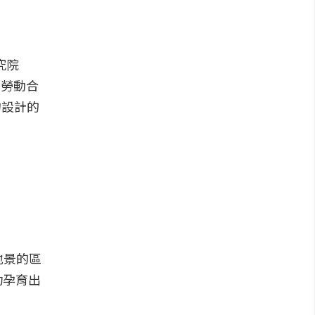
究院
育勞動合
物設計的
地景的區
功孕育出