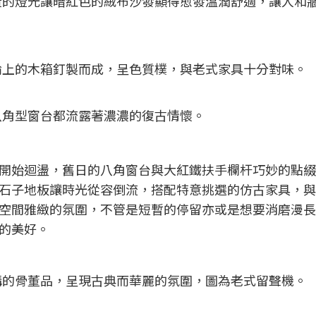
黃的燈光讓暗紅色的絨布沙發顯得愈發溫潤舒適，讓人和
輪上的木箱釘製而成，呈色質樸，與老式家具十分對味。
八角型窗台都流露著濃濃的復古情懷。
開始迴盪，舊日的八角窗台與大紅鐵扶手欄杆巧妙的點綴
石子地板讓時光從容倒流，搭配特意挑選的仿古家具，與
空間雅緻的氛圍，不管是短暫的停留亦或是想要消磨漫長
的美好。
購的骨董品，呈現古典而華麗的氛圍，圖為老式留聲機。