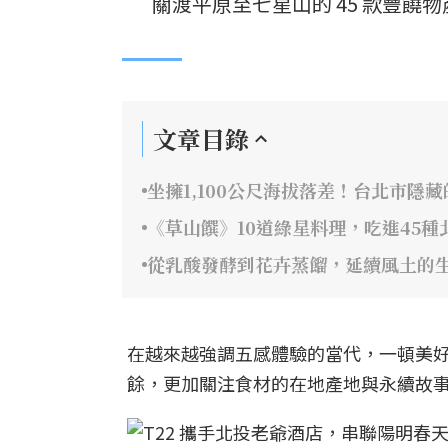
關渡平原至七星山的 45 款豐
文章目錄
坐擁1,100公尺海拔落差！台北市隱
《草山饌》10道綠星料理，吃進45種
從乳酸發酵到花卉蒸餾，延續風土的
在越來越強調五感體驗的當代，一頓美
餘，更加關注食材的在地產地與永續故