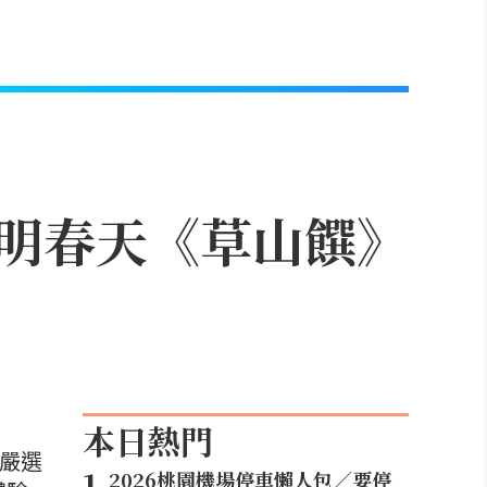
明春天《草山饌》
本日熱門
。嚴選
1
.
2026桃園機場停車懶人包／要停