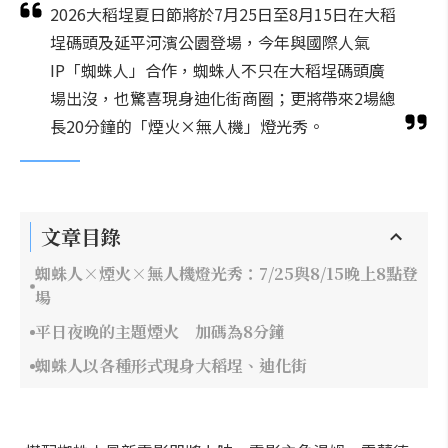
2026大稻埕夏日節將於7月25日至8月15日在大稻
埕碼頭及延平河濱公園登場，今年與國際人氣
IP「蜘蛛人」合作，蜘蛛人不只在大稻埕碼頭廣
場出沒，也驚喜現身迪化街商圈；更將帶來2場總
長20分鐘的「煙火×無人機」燈光秀。
文章目錄
蜘蛛人×煙火×無人機燈光秀：7/25與8/15晚上8點登
場
平日夜晚的主題煙火 加碼為8分鐘
蜘蛛人以各種形式現身大稻埕、迪化街