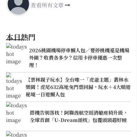
查看所有文章
本日熱門
2026桃園機場停車懶人包／要停桃機還是機場
外圍？收費各多少？信用卡停車優惠一次整
理！
【雲林親子玩水】全台唯一「虎爺主題」叢林水
樂園！虎尾632高地免門票回歸，玩水＋4大順遊
秘境一日遊懶人包
搭機告別落枕！阿聯酋航空經濟艙座椅升級，
全球首創「U-Dream頭枕」包覆頭頸超好睡