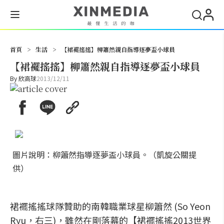
搜尋
首頁
>
生活
>
【裙襬搖搖】柳簫然親自指導逐夢盃小球員
【裙襬搖搖】柳簫然親自指導逐夢盃小球員
By
欣高球
2013/12/11
圖片說明：柳簫然指導逐夢盃小球員。（凱旋公關提
供）
裙襬搖搖球隊贊助的南韓職業球星柳簫然 (So Yeon
Ryu，右三)，雖然在剛落幕的【裙襬搖搖2013世界