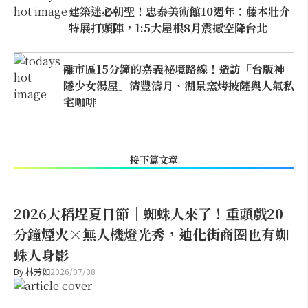
建築迷必朝聖！忠泰美術館10週年：藤本壯介
特展打頭陣，1:5大屋根8月震撼空降台北
離市區15分鐘的嘉義祕境路線！造訪「台版神
隱少女湯屋」清豐濤月、湖景窯烤披薩與人氣私
宅咖啡
接下篇文章
2026大稻埕夏日節｜蜘蛛人來了！重頭戲20
分鐘煙火×無人機燈光秀，迪化街商圈也有蜘
蛛人身影
By
林芳如
2026/07/08