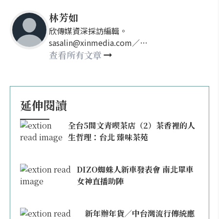
林芳如
欣傳媒資深採訪編輯。
sasalin@xinmedia.com／
happy21917@gmail.com
查看所有文章
延伸閱讀
全台5間文青喫茶店（2）茶香裡的人
生哲理：台北 臻味茶苑
DIZO蜘蛛人新車發表會 南北單車
女神直播助陣
新年辦年貨／中台灣流行傳統應