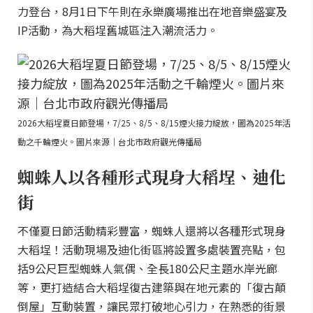
力登台，8月1日下午則在永樂廣場推出在地音樂盛宴及
IP活動，為大稻埕舊城區注入潮流活力。
2026大稻埕夏日節登場，7/25、8/5、8/15煙火接力綻放，圖為2025年活
動之千輪煙火。圖片來源｜台北市政府觀光傳播局
蜘蛛人以各種形式現身大稻埕、迪化
街
不僅夏日節活動精彩豐富，蜘蛛人還將以各種形式現身
大稻埕！活動現場及迪化街區將設置多處裝置亮點，包
括9公尺巨型蜘蛛人氣偶、全長180公尺主題水岸光廊
等，更打造結合大稻埕復古建築與在地元素的「復古顛
倒屋」互動裝置，讓民眾打破地心引力，在熟悉的街景