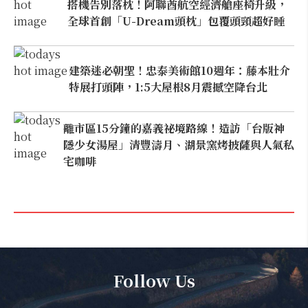
搭機告別落枕！阿聯酋航空經濟艙座椅升級，
全球首創「U-Dream頭枕」包覆頭頸超好睡
建築迷必朝聖！忠泰美術館10週年：藤本壯介
特展打頭陣，1:5大屋根8月震撼空降台北
離市區15分鐘的嘉義祕境路線！造訪「台版神
隱少女湯屋」清豐濤月、湖景窯烤披薩與人氣私
宅咖啡
Follow Us