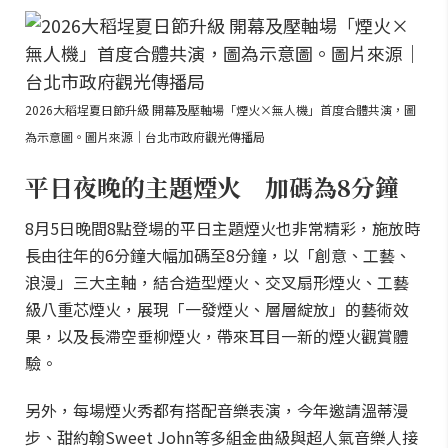
2026大稻埕夏日節升級 開幕及壓軸場「煙火×無人機」首度合體共演，圖
為示意圖。圖片來源｜台北市政府觀光傳播局
平日夜晚的主題煙火 加碼為8分鐘
8月5日晚間8點登場的平日主題煙火也非常精彩，施放時
長由往年的6分鐘大幅加碼至8分鐘，以「創意、工藝、
浪漫」三大主軸，結合造型煙火、交叉扇形煙火、工藝
級八重芯煙火，展現「一發煙火、層層綻放」的藝術效
果，以及長滯空垂柳煙火，帶來耳目一新的煙火觀賞體
驗。
另外，每場煙火秀都有搭配音樂表演，今年邀請溫蒂漫
步、甜約翰Sweet John等多組金曲級與超人氣音樂人接