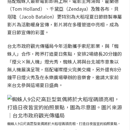
搭配蜘蛛人最新電影即將上映，電影主角湯姆．霍蘭德
（Tom Holland）、千黛亞（Zendaya）及雅各布．貝
塔隆（Jacob Batalon）更特別為大稻埕夏日節錄製專屬
影片為活動暖身宣傳，影片將在多種管道中亮相，成為
夏日節宣傳的彩蛋。
台北市政府觀光傳播局今年活動攜手索尼影業，與「蜘
蛛人」合作，跨界打造夏日焦點，安排2場總長20分鐘的
「煙火×無人機」燈光秀，蜘蛛人將與台北城市意象以
無人機展演呈現，搭配璀璨煙火完美交織，另外還有8分
鐘平日煙火秀及在永樂廣場舉辦的音樂會，邀請大家前
來台北參與這場夏日盛典。
蜘蛛人9公尺高巨型氣偶將於大稻埕碼頭亮相，打造日夜皆宜的拍照景點，