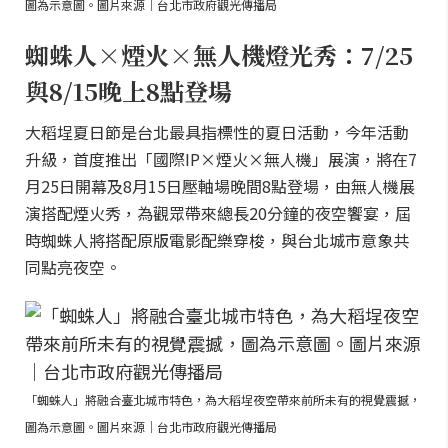
圖為示意圖。圖片來源｜台北市政府觀光傳播局
蜘蛛人×煙火×無人機燈光秀：7/25
與8/15晚上8點登場
大稻埕夏日節是台北最具指標性的夏日活動，今年活動
升級，首度推出「國際IP×煙火×無人機」展演，將在7
月25日開幕及8月15日壓軸場晚間8點登場，由無人機展
演搭配煙火秀，為觀眾帶來總長20分鐘的夜空饗宴，屆
時蜘蛛人將搭配原版電影配樂穿梭，與台北城市意象共
同點亮夜空。
「蜘蛛人」將融合臺北城市特色，為大稻埕夜空帶來前所未有的視覺震撼，
圖為示意圖。圖片來源｜台北市政府觀光傳播局