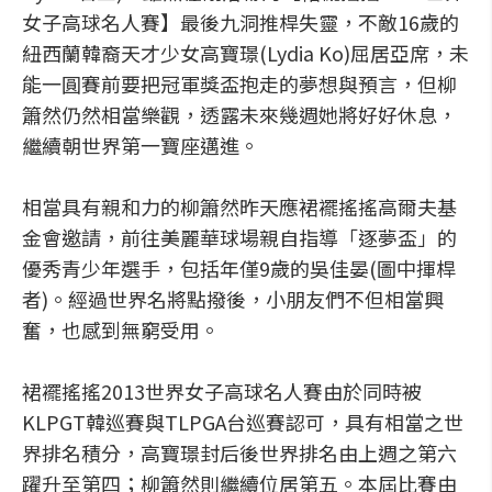
女子高球名人賽】最後九洞推桿失靈，不敵16歲的
紐西蘭韓裔天才少女高寶璟(Lydia Ko)屈居亞席，未
能一圓賽前要把冠軍獎盃抱走的夢想與預言，但柳
簫然仍然相當樂觀，透露未來幾週她將好好休息，
繼續朝世界第一寶座邁進。
相當具有親和力的柳簫然昨天應裙襬搖搖高爾夫基
金會邀請，前往美麗華球場親自指導「逐夢盃」的
優秀青少年選手，包括年僅9歲的吳佳晏(圖中揮桿
者)。經過世界名將點撥後，小朋友們不但相當興
奮，也感到無窮受用。
裙襬搖搖2013世界女子高球名人賽由於同時被
KLPGT韓巡賽與TLPGA台巡賽認可，具有相當之世
界排名積分，高寶璟封后後世界排名由上週之第六
躍升至第四；柳簫然則繼續位居第五。本屆比賽由