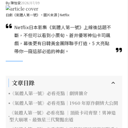
By
陳怡安
2026/07/09
日劇《氣體人第一號》。圖片來源 | Netflix
Netflix日本影集《氣體人第一號》上線後話題不
斷，不但可以看到小栗旬、蒼井優等神仙卡司飆
戲，幕後更有日韓黃金團隊聯手打造，5 大亮點
帶你一窺這部必追的神劇。
文章目錄
《氣體人第一號》必看亮點｜劇情簡介
《氣體人第一號》必看亮點｜1960 年原作劇情大公開
《氣體人第一號》必看亮點 ｜頂級卡司齊聚！男神造
型大崩壞、最強星三代驚豔出道