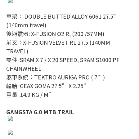
車架： DOUBLE BUTTED ALLOY 6061 27.5”
(140mm travel)
後避震器: X-FUSION O2 R, (200 /57MM)
前叉：X-FUSION VELVET RL 27.5 (140MM
TRAVEL)
零件: SRAM X 7 / X 20 SPEED, SRAM S1000 PF
CHAINWHEEL
煞車系統：TEKTRO AURIGA PRO ( 7”)
輪胎: GEAX GOMA 27.5” X 2.25”
重量: 14.9 KG / M”
GANGSTA 6.0 MTB TRAIL