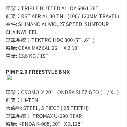
車架：TRIPLE BUTTED ALLOY 6061 26”
前叉：RST AERIAL 30 TNL (100/ 120MM TRAVEL)
零件: SHIMANO ALIVIO, 27 SPEED, SUNTOUR
CHAINWHEEL
煞車系統：TEKTRO HDC 300 (7”.6”)
輪胎: GEAX MAZCAL 26” X 2.10”
重量: 13.6 KG / 19”
PIMP 2.0 FREESTYLE BMX
車架：CROMOLY 20” ONDRA SLEZ GEO ( L / XL )
前叉：HI-TEN
大齒盤: STEEL, 3 PIECE ( 25 TEETH)
煞車系統： PROMAX U-690 REAR
輪胎: KENDA K-905, 20” X 2.125”