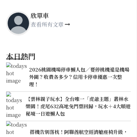
欣單車
查看所有文章
本日熱門
2026桃園機場停車懶人包／要停桃機還是機場
外圍？收費各多少？信用卡停車優惠一次整
理！
【雲林親子玩水】全台唯一「虎爺主題」叢林水
樂園！虎尾632高地免門票回歸，玩水＋4大順遊
秘境一日遊懶人包
搭機告別落枕！阿聯酋航空經濟艙座椅升級，