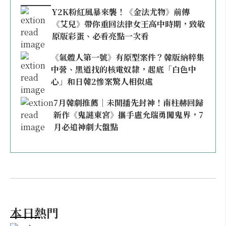
Y2K粉紅風暴來襲！《金法尤物》前傳
《艾兒》帶你重回法律女王高中時期，致敬
原版彩蛋、必看亮點一次看
《氣體人第一號》有原型案件？韓版納粹集
中營、黑道找的核電奴隸，起底「白色中
心」和日韓2慘案驚人相似處
7月韓劇推薦｜未開播先封神！南柱赫回歸
新作《鬼謎東宮》攜手盧允瑞勇闖鬼界，7
月必追神劇大盤點
本日熱門