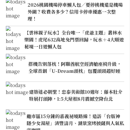
2026桃園機場停車懶人包／要停桃機還是機場
外圍？收費各多少？信用卡停車優惠一次整
理！
【雲林親子玩水】全台唯一「虎爺主題」叢林水
樂園！虎尾632高地免門票回歸，玩水＋4大順遊
秘境一日遊懶人包
搭機告別落枕！阿聯酋航空經濟艙座椅升級，
全球首創「U-Dream頭枕」包覆頭頸超好睡
建築迷必朝聖！忠泰美術館10週年：藤本壯介
特展打頭陣，1:5大屋根8月震撼空降台北
離市區15分鐘的嘉義祕境路線！造訪「台版神
隱少女湯屋」清豐濤月、湖景窯烤披薩與人氣私