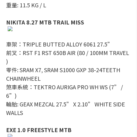
重量: 11.5 KG / L
NIKITA 8.27 MTB TRAIL MISS
車架：TRIPLE BUTTED ALLOY 6061 27.5”
前叉：RST F1 RST 650B AIR (80 / 100MM TRAVEL
)
零件: SRAM X7, SRAM S1000 GXP 38-24TEETH
CHAINWHEEL
煞車系統：TEKTRO AURIGA PRO WH WS (7” /
6”)
輪胎: GEAX MEZCAL 27.5” X 2.10” WHITE SIDE
WALLS
EXE 1.0 FREESTYLE MTB