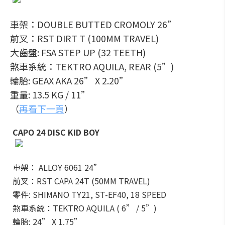
車架：DOUBLE BUTTED CROMOLY 26”
前叉：RST DIRT T (100MM TRAVEL)
大齒盤: FSA STEP UP (32 TEETH)
煞車系統：TEKTRO AQUILA, REAR (5”)
輪胎: GEAX AKA 26” X 2.20”
重量: 13.5 KG / 11”
（
再看下一頁
）
CAPO 24 DISC KID BOY
車架： ALLOY 6061 24”
前叉：RST CAPA 24T (50MM TRAVEL)
零件: SHIMANO TY21, ST-EF40, 18 SPEED
煞車系統：TEKTRO AQUILA ( 6” / 5”)
輪胎: 24” X 1.75”