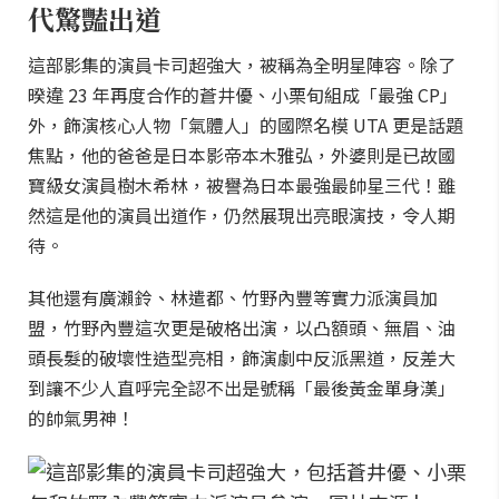
代驚豔出道
這部影集的演員卡司超強大，被稱為全明星陣容。除了
暌違 23 年再度合作的蒼井優、小栗旬組成「最強 CP」
外，飾演核心人物「氣體人」的國際名模 UTA 更是話題
焦點，他的爸爸是日本影帝本木雅弘，外婆則是已故國
寶級女演員樹木希林，被譽為日本最強最帥星三代！雖
然這是他的演員出道作，仍然展現出亮眼演技，令人期
待。
其他還有廣瀨鈴、林遣都、竹野內豐等實力派演員加
盟，竹野內豐這次更是破格出演，以凸額頭、無眉、油
頭長髮的破壞性造型亮相，飾演劇中反派黑道，反差大
到讓不少人直呼完全認不出是號稱「最後黃金單身漢」
的帥氣男神！