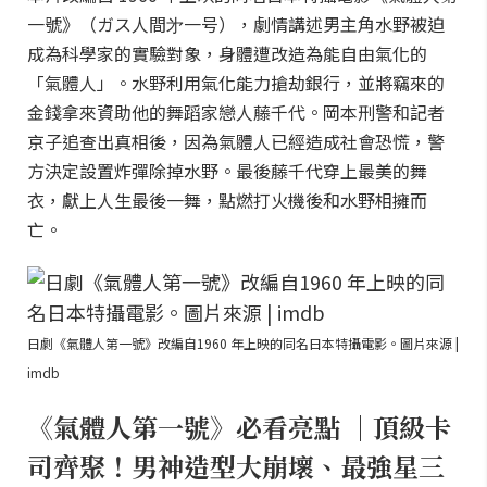
一號》（ガス人間㐧一号），劇情講述男主角水野被迫
成為科學家的實驗對象，身體遭改造為能自由氣化的
「氣體人」。水野利用氣化能力搶劫銀行，並將竊來的
金錢拿來資助他的舞蹈家戀人藤千代。岡本刑警和記者
京子追查出真相後，因為氣體人已經造成社會恐慌，警
方決定設置炸彈除掉水野。最後藤千代穿上最美的舞
衣，獻上人生最後一舞，點燃打火機後和水野相擁而
亡。
日劇《氣體人第一號》改編自1960 年上映的同名日本特攝電影。圖片來源 |
imdb
《氣體人第一號》必看亮點 ｜頂級卡
司齊聚！男神造型大崩壞、最強星三