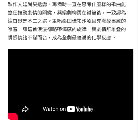
製作人延尚昊透露，籌備時一直在思考什麼樣的歌曲能
擔任推動劇情的關鍵，與編劇柳勇在討論後，一致認為
這首歌是不二之選。主唱桑田佳祐沙啞且充滿故事感的
嗓音，讓這首浪漫卻略帶傷感的旋律，與劇情所堆疊的
惆悵情緒不謀而合，成為全劇最催淚的化學反應。