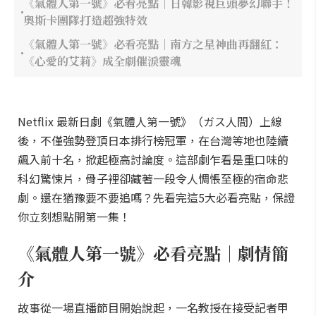
《氣體人第一號》必看亮點｜日韓影視巨頭夢幻聯手！
奧斯卡團隊打造超強特效
《氣體人第一號》必看亮點｜南方之星神曲再翻紅：
《心愛的艾莉》成全劇催淚靈魂
Netflix 最新日劇《氣體人第一號》（ガス人間）上線
後，不僅強勢登頂日本排行榜冠軍，在台灣等地也陸續
飆入前十名，掀起極高討論度。這部劇乍看是重口味的
科幻驚悚片，骨子裡卻藏著一段令人惆悵至極的宿命悲
劇。還在猶豫要不要追嗎？先看完這5大必看亮點，保證
你立刻想點開第一集！
《氣體人第一號》必看亮點｜劇情簡
介
故事從一場直播節目開始說起，一名教授在接受記者甲