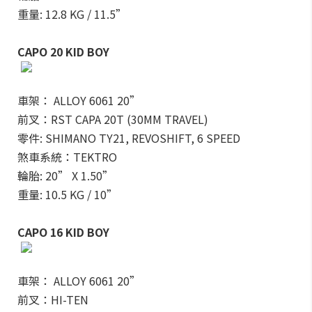
重量: 12.8 KG / 11.5”
CAPO 20 KID BOY
車架： ALLOY 6061 20”
前叉：RST CAPA 20T (30MM TRAVEL)
零件: SHIMANO TY21, REVOSHIFT, 6 SPEED
煞車系統：TEKTRO
輪胎: 20” X 1.50”
重量: 10.5 KG / 10”
CAPO 16 KID BOY
車架： ALLOY 6061 20”
前叉：HI-TEN