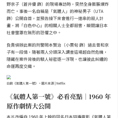
野京子（蒼井優 飾）的現場專訪時，突然全身膨脹爆炸
而亡。事後一名自稱是「氣體人」的神秘男子（UTA
飾）公開自首，並預告接下來會進行一連串的殺人計
畫，將「白色中心」的相關人士全都殺害，瞬間讓日本
社會壟罩在無形的恐懼之中。
負責偵辦此案的刑警岡本賢治（小栗旬 飾）過去曾和京
子有一段情，隨著兩人分頭深入調查這場超自然危機，
隱藏在案件背後的駭人祕密逐一浮現，也讓彼此糾纏的
命運再度交織。
日劇《氣體人第一號》。圖片來源 | Netflix
《氣體人第一號》必看亮點｜1960 年
原作劇情大公開
本片改編自 1960 年上映的同名日本特攝電影《氣體人第