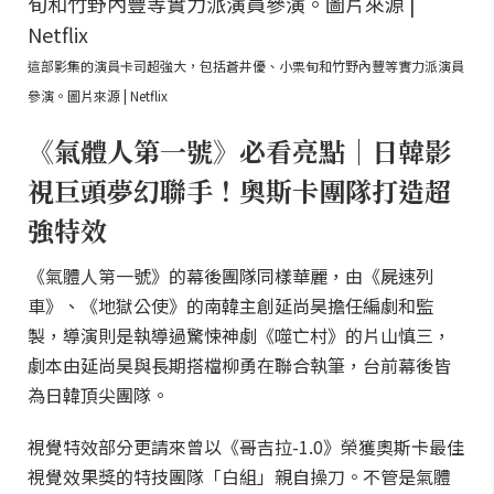
這部影集的演員卡司超強大，包括蒼井優、小栗旬和竹野內豐等實力派演員
參演。圖片來源 | Netflix
《氣體人第一號》必看亮點｜日韓影
視巨頭夢幻聯手！奧斯卡團隊打造超
強特效
《氣體人第一號》的幕後團隊同樣華麗，由《屍速列
車》、《地獄公使》的南韓主創延尚昊擔任編劇和監
製，導演則是執導過驚悚神劇《噬亡村》的片山慎三，
劇本由延尚昊與長期搭檔柳勇在聯合執筆，台前幕後皆
為日韓頂尖團隊。
視覺特效部分更請來曾以《哥吉拉-1.0》榮獲奧斯卡最佳
視覺效果獎的特技團隊「白組」親自操刀。不管是氣體