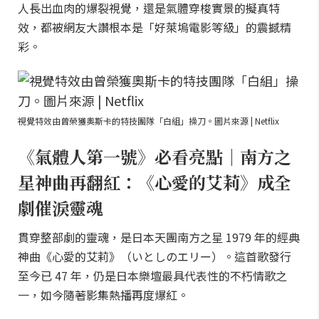
人長出血肉的爆裂視覺，還是氣體穿梭實景的擬真特
效，都被網友大讚根本是「好萊塢電影等級」的震撼精
彩。
視覺特效由曾榮獲奧斯卡的特技團隊「白組」操刀。圖片來源 | Netflix
《氣體人第一號》必看亮點｜南方之
星神曲再翻紅：《心愛的艾莉》成全
劇催淚靈魂
貫穿整部劇的靈魂，是日本天團南方之星 1979 年的經典
神曲《心愛的艾莉》（いとしのエリー）。這首歌發行
至今已 47 年，仍是日本樂壇最具代表性的不朽情歌之
一，如今隨著影集熱播再度爆紅。