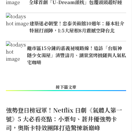
全球首創「U-Dream頭枕」包覆頭頸超好睡
建築迷必朝聖！忠泰美術館10週年：藤本壯介
特展打頭陣，1:5大屋根8月震撼空降台北
離市區15分鐘的嘉義祕境路線！造訪「台版神
隱少女湯屋」清豐濤月、湖景窯烤披薩與人氣私
宅咖啡
接下篇文章
強勢登日榜冠軍！Netflix 日劇《氣體人第一
號》5 大必看亮點：小栗旬、蒼井優強勢卡
司，奧斯卡特效團隊打造驚悚新巔峰