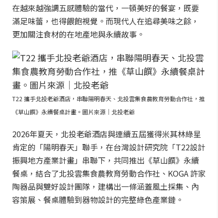
在越來越強調五感體驗的當代，一頓美好的餐宴，既要
滿足味蕾，也得餵飽視覺。而現代人在追尋美味之餘，
更加關注食材的在地產地與永續故事。
T22 攜手北投老爺酒店，串聯陽明春天、北投雲集食農教育勞動合作社，推
《草山饌》永續餐桌計畫。圖片來源｜北投老爺
2026年夏天，北投老爺酒店與連續五屆獲得米其林綠星
肯定的「陽明春天」聯手，在台灣設計研究院「T22設計
振興地方產業計畫」串聯下，共同推出《草山饌》永續
餐桌，結合了北投雲集食農教育勞動合作社、KOGA 許家
陶器品與雙好設計團隊，建構出一條涵蓋風土採集、內
容策展、餐桌體驗到器物設計的完整綠色產業鏈。