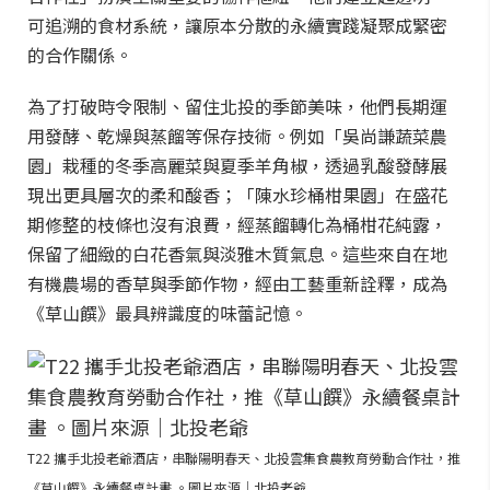
可追溯的食材系統，讓原本分散的永續實踐凝聚成緊密
的合作關係。
為了打破時令限制、留住北投的季節美味，他們長期運
用發酵、乾燥與蒸餾等保存技術。例如「吳尚謙蔬菜農
園」栽種的冬季高麗菜與夏季羊角椒，透過乳酸發酵展
現出更具層次的柔和酸香；「陳水珍桶柑果園」在盛花
期修整的枝條也沒有浪費，經蒸餾轉化為桶柑花純露，
保留了細緻的白花香氣與淡雅木質氣息。這些來自在地
有機農場的香草與季節作物，經由工藝重新詮釋，成為
《草山饌》最具辨識度的味蕾記憶。
T22 攜手北投老爺酒店，串聯陽明春天、北投雲集食農教育勞動合作社，推
《草山饌》永續餐桌計畫 。圖片來源｜北投老爺