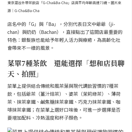
東京澀谷外帶茶飲店「G-Cha&Ba-Cha」店員平均年齡高達73歲。圖片來
源｜G-Cha&Ba-Cha
店名中的「G」與「Ba」，分別代表日文中爺爺（ji-
chan）與奶奶（Bachan），直接點出了這間店最重要的
特色：銀髮族也能給予年輕人活力與療癒，為高齡化社
會帶來不一樣的風景。
菜單7種茶飲 還能選擇「想和店員聊
天、拍照」
菜單上提供結合傳統和風茶葉與現代調飲習慣的7種茶
飲，包括爺茶（薑汁焙茶）、婆茶（茉莉綠茶）、薄荷
茶、抹茶拿鐵、鹹焦糖抹茶拿鐵、巧克力抹茶拿鐵、咖
啡抹茶拿鐵；在菜單上選好口味後，可進一步選擇是否
要增加配料、冷熱溫度和杯子顏色。