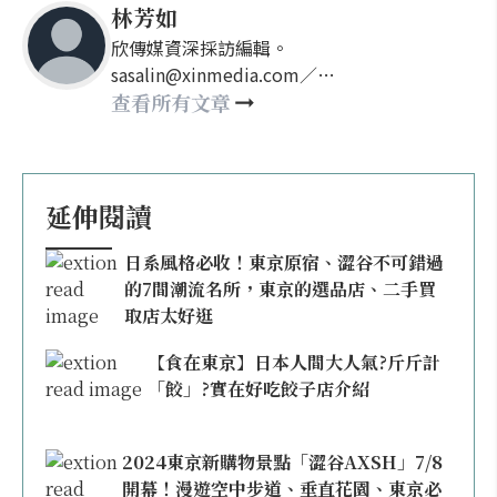
林芳如
欣傳媒資深採訪編輯。
sasalin@xinmedia.com／
happy21917@gmail.com
查看所有文章
延伸閱讀
日系風格必收！東京原宿、澀谷不可錯過
的7間潮流名所，東京的選品店、二手買
取店太好逛
【食在東京】日本人間大人氣?斤斤計
「餃」?實在好吃餃子店介紹
2024東京新購物景點「澀谷AXSH」7/8
開幕！漫遊空中步道、垂直花園、東京必