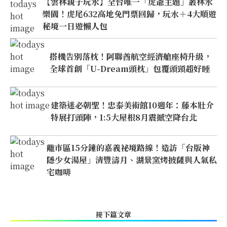
【雲林親子玩水】全台唯一「虎爺主題」叢林水
樂園！虎尾632高地免門票回歸，玩水＋4大順遊
秘境一日遊懶人包
搭機告別落枕！阿聯酋航空經濟艙座椅升級，
全球首創「U-Dream頭枕」包覆頭頸超好睡
建築迷必朝聖！忠泰美術館10週年：藤本壯介
特展打頭陣，1:5大屋根8月震撼空降台北
離市區15分鐘的嘉義祕境路線！造訪「台版神
隱少女湯屋」清豐濤月、湖景窯烤披薩與人氣私
宅咖啡
接下篇文章