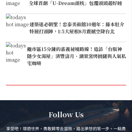
全球首創「U-Dream頭枕」包覆頭頸超好睡
建築迷必朝聖！忠泰美術館10週年：藤本壯介
特展打頭陣，1:5大屋根8月震撼空降台北
離市區15分鐘的嘉義祕境路線！造訪「台版神
隱少女湯屋」清豐濤月、湖景窯烤披薩與人氣私
宅咖啡
Follow Us
享受吧！環遊世界，勇敢歸零去冒險，踏出夢想的第一步。一點勇