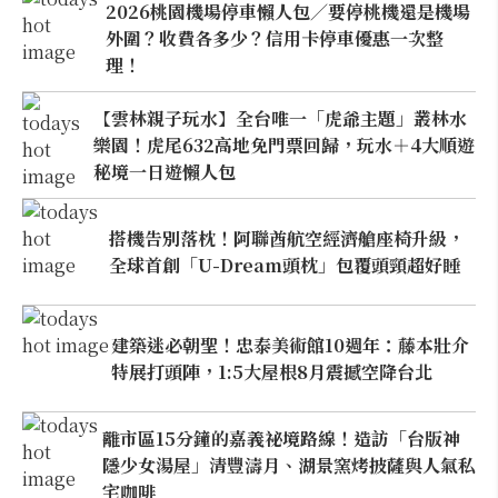
2026桃園機場停車懶人包／要停桃機還是機場
外圍？收費各多少？信用卡停車優惠一次整
理！
【雲林親子玩水】全台唯一「虎爺主題」叢林水
樂園！虎尾632高地免門票回歸，玩水＋4大順遊
秘境一日遊懶人包
搭機告別落枕！阿聯酋航空經濟艙座椅升級，
全球首創「U-Dream頭枕」包覆頭頸超好睡
建築迷必朝聖！忠泰美術館10週年：藤本壯介
特展打頭陣，1:5大屋根8月震撼空降台北
離市區15分鐘的嘉義祕境路線！造訪「台版神
隱少女湯屋」清豐濤月、湖景窯烤披薩與人氣私
宅咖啡