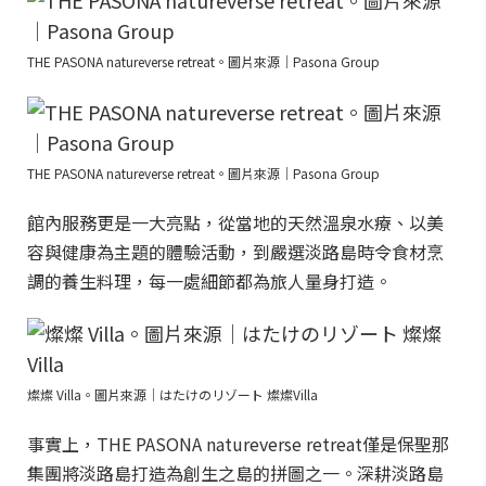
THE PASONA natureverse retreat。圖片來源｜Pasona Group
THE PASONA natureverse retreat。圖片來源｜Pasona Group
館內服務更是一大亮點，從當地的天然溫泉水療、以美
容與健康為主題的體驗活動，到嚴選淡路島時令食材烹
調的養生料理，每一處細節都為旅人量身打造。
燦燦 Villa。圖片來源｜はたけのリゾート 燦燦Villa
事實上，THE PASONA natureverse retreat僅是保聖那
集團將淡路島打造為創生之島的拼圖之一。深耕淡路島