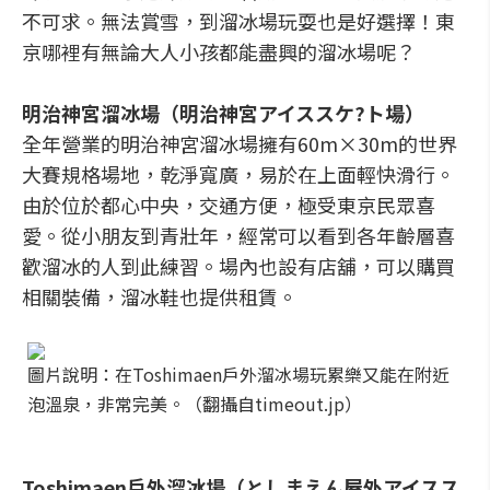
不可求。無法賞雪，到溜冰場玩耍也是好選擇！東
京哪裡有無論大人小孩都能盡興的溜冰場呢？
明治神宮溜冰場（明治神宮アイススケ?ト場）
全年營業的明治神宮溜冰場擁有60m×30m的世界
大賽規格場地，乾淨寬廣，易於在上面輕快滑行。
由於位於都心中央，交通方便，極受東京民眾喜
愛。從小朋友到青壯年，經常可以看到各年齡層喜
歡溜冰的人到此練習。場內也設有店舖，可以購買
相關裝備，溜冰鞋也提供租賃。
圖片說明：在Toshimaen戶外溜冰場玩累樂又能在附近
泡溫泉，非常完美。（翻攝自timeout.jp）
Toshimaen戶外溜冰場（としまえん屋外アイスス