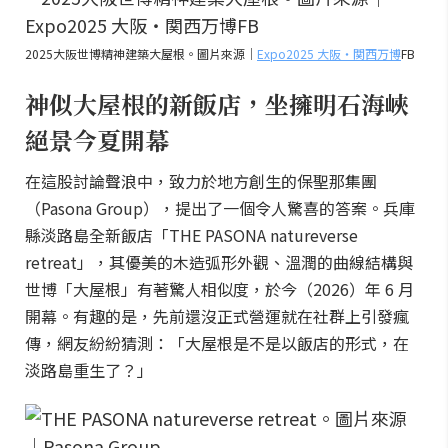
2025大阪世博精神建築大屋根。圖片來源｜
Expo2025 大阪・関西万博
FB
神似大屋根的新飯店，坐擁明石海峽
絕景今夏開幕
在這股討論聲浪中，致力於地方創生的保聖那集團
（Pasona Group），提出了一個令人驚喜的答案。兵庫
縣淡路島全新飯店「THE PASONA natureverse
retreat」，其優美的木造弧形外觀、溫潤的曲線結構與
世博「大屋根」有著驚人相似度，於今（2026）年 6 月
開幕。有趣的是，先前還沒正式營運就在社群上引發瘋
傳，網友紛紛猜測：「大屋根是不是以飯店的形式，在
淡路島重生了？」