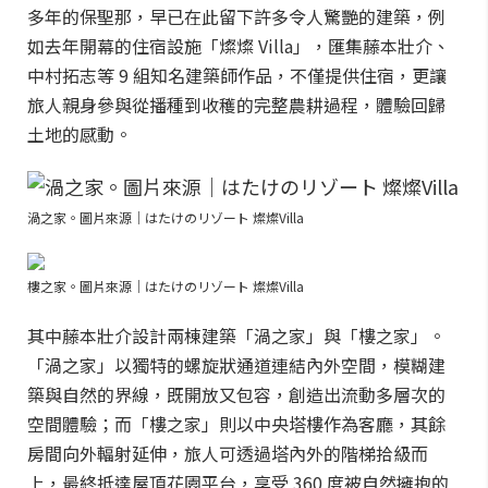
多年的保聖那，早已在此留下許多令人驚艷的建築，例
如去年開幕的住宿設施「燦燦 Villa」，匯集藤本壯介、
中村拓志等 9 組知名建築師作品，不僅提供住宿，更讓
旅人親身參與從播種到收穫的完整農耕過程，體驗回歸
土地的感動。
渦之家。圖片來源｜はたけのリゾート 燦燦Villa
樓之家。圖片來源｜はたけのリゾート 燦燦Villa
其中藤本壯介設計兩棟建築「渦之家」與「樓之家」。
「渦之家」以獨特的螺旋狀通道連結內外空間，模糊建
築與自然的界線，既開放又包容，創造出流動多層次的
空間體驗；而「樓之家」則以中央塔樓作為客廳，其餘
房間向外輻射延伸，旅人可透過塔內外的階梯拾級而
上，最終抵達屋頂花園平台，享受 360 度被自然擁抱的