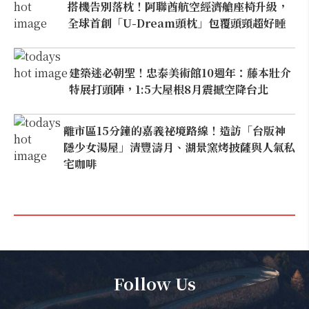
搭機告別落枕！阿聯酋航空經濟艙座椅升級，
全球首創「U-Dream頭枕」包覆頭頸超好睡
建築迷必朝聖！忠泰美術館10週年：藤本壯介
特展打頭陣，1:5大屋根8月震撼空降台北
離市區15分鐘的嘉義祕境路線！造訪「台版神
隱少女湯屋」清豐濤月、湖景窯烤披薩與人氣私
宅咖啡
Follow Us