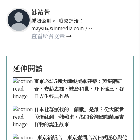
蘇祐萱
編輯企劃。 聯繫請洽：
maysu@xinmedia.com /
may860527@gmail.com
查看所有文章
延伸閱讀
東京必訪5棟大師級美學建築：蒐集隈研
吾、安藤忠雄、妹島和世、丹下健三、谷
口吉生經典作品
日本社群瘋找的「蘭獸」是誰？從大阪世
博爆紅到一娃難求，揭開台灣國際蘭展吉
祥物的誕生故事
東京新飯店｜東京壹酒店以日式匠心與侘