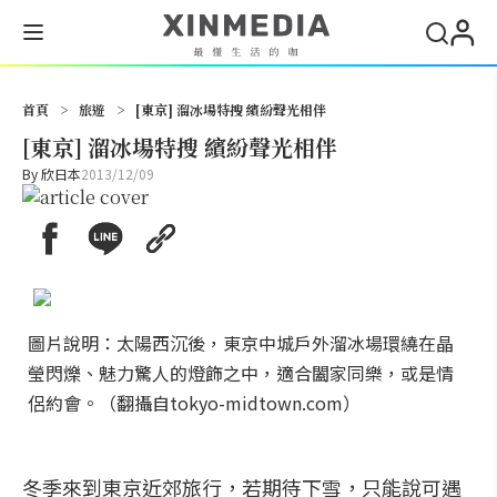
搜尋
首頁
>
旅遊
>
[東京] 溜冰場特搜 繽紛聲光相伴
[東京] 溜冰場特搜 繽紛聲光相伴
By
欣日本
2013/12/09
圖片說明：太陽西沉後，東京中城戶外溜冰場環繞在晶
瑩閃爍、魅力驚人的燈飾之中，適合闔家同樂，或是情
侶約會。（翻攝自tokyo-midtown.com）
冬季來到東京近郊旅行，若期待下雪，只能說可遇