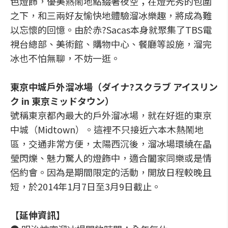
色燈飾，優美熱鬧地點綴著夜空；在燈光秀的包圍
之下，和三兩好友愉快地體驗溜冰樂趣，將成為難
以忘懷的回憶。由於赤?Sacas本身就聚集了TBS電
視台總部、美術館、購物中心、餐廳等設施，溜完
冰也不怕無聊，不妨一逛。
東京中城戶外溜冰場（ダイナ?スクラブ アイスリン
ク in 東京ミッドタウン）
號稱東京都內最大的戶外溜冰場，就在好逛的東京
中城（Midtown）。這裡不只接近六本木熱鬧地
區，交通非常方便，太陽西沉後，溜冰場環繞在晶
瑩閃爍、魅力驚人的燈飾中，適合闔家同樂或是情
侶約會。因為是期間限定的活動，開放日程較晚且
短，於2014年1月7日至3月9日截止。
【延伸資訊】