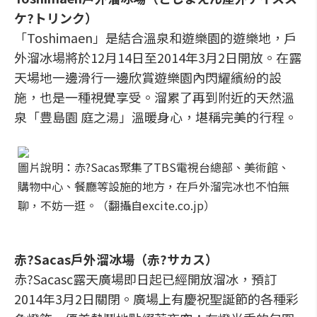
ケ?トリンク）
「Toshimaen」是結合溫泉和遊樂園的遊樂地，戶
外溜冰場將於12月14日至2014年3月2日開放。在露
天場地一邊滑行一邊欣賞遊樂園內閃耀繽紛的設
施，也是一種視覺享受。溜累了再到附近的天然溫
泉「豊島園 庭之湯」溫暖身心，堪稱完美的行程。
圖片說明：赤?Sacas聚集了TBS電視台總部、美術館、
購物中心、餐廳等設施的地方，在戶外溜完冰也不怕無
聊，不妨一逛。（翻攝自excite.co.jp）
赤?Sacas戶外溜冰場（赤?サカス）
赤?Sacasc露天廣場即日起已經開放溜冰，預訂
2014年3月2日關閉。廣場上有慶祝聖誕節的各種彩