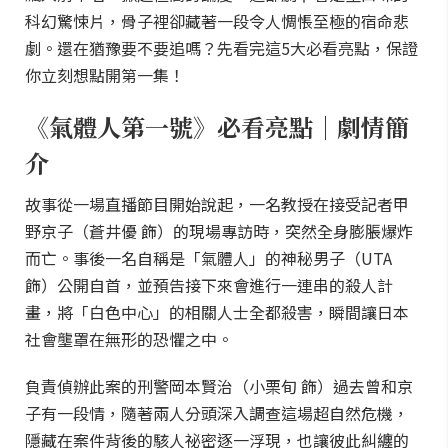
科幻驚悚片，骨子裡卻藏著一段令人惆悵至極的宿命悲
劇。還在猶豫要不要追嗎？先看完這5大必看亮點，保證
你立刻想點開第一集！
《氣體人第一號》必看亮點｜劇情簡
介
故事從一場直播節目開始說起，一名教授在接受記者甲
野京子（蒼井優 飾）的現場專訪時，突然全身膨脹爆炸
而亡。事後一名自稱是「氣體人」的神秘男子（UTA
飾）公開自首，並預告接下來會進行一連串的殺人計
畫，將「白色中心」的相關人士全都殺害，瞬間讓日本
社會壟罩在無形的恐懼之中。
負責偵辦此案的刑警岡本賢治（小栗旬 飾）過去曾和京
子有一段情，隨著兩人分頭深入調查這場超自然危機，
隱藏在案件背後的駭人祕密逐一浮現，也讓彼此糾纏的