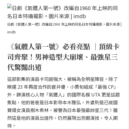
日劇《氣體人第一號》改編自1960 年上映的同名日本特攝電影。圖片來源 |
imdb
《氣體人第一號》必看亮點 ｜頂級卡
司齊聚！男神造型大崩壞、最強星三
代驚豔出道
這部影集的演員卡司超強大，被稱為全明星陣容。除了
暌違 23 年再度合作的蒼井優、小栗旬組成「最強 CP」
外，飾演核心人物「氣體人」的國際名模 UTA 更是話題
焦點，他的爸爸是日本影帝本木雅弘，外婆則是已故國
寶級女演員樹木希林，被譽為日本最強最帥星三代！雖
然這是他的演員出道作，仍然展現出亮眼演技，令人期
待。