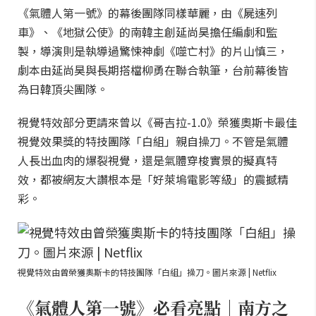
《氣體人第一號》的幕後團隊同樣華麗，由《屍速列
車》、《地獄公使》的南韓主創延尚昊擔任編劇和監
製，導演則是執導過驚悚神劇《噬亡村》的片山慎三，
劇本由延尚昊與長期搭檔柳勇在聯合執筆，台前幕後皆
為日韓頂尖團隊。
視覺特效部分更請來曾以《哥吉拉-1.0》榮獲奧斯卡最佳
視覺效果獎的特技團隊「白組」親自操刀。不管是氣體
人長出血肉的爆裂視覺，還是氣體穿梭實景的擬真特
效，都被網友大讚根本是「好萊塢電影等級」的震撼精
彩。
視覺特效由曾榮獲奧斯卡的特技團隊「白組」操刀。圖片來源 | Netflix
《氣體人第一號》必看亮點｜南方之