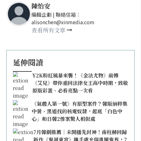
陳怡安
編輯企劃 | 聯絡信箱：
alisonchen@xinmedia.com
查看所有文章
延伸閱讀
Y2K粉紅風暴來襲！《金法尤物》前傳
《艾兒》帶你重回法律女王高中時期，致敬
原版彩蛋、必看亮點一次看
《氣體人第一號》有原型案件？韓版納粹集
中營、黑道找的核電奴隸，起底「白色中
心」和日韓2慘案驚人相似處
7月韓劇推薦｜未開播先封神！南柱赫回歸
新作《鬼謎東宮》攜手盧允瑞勇闖鬼界，7