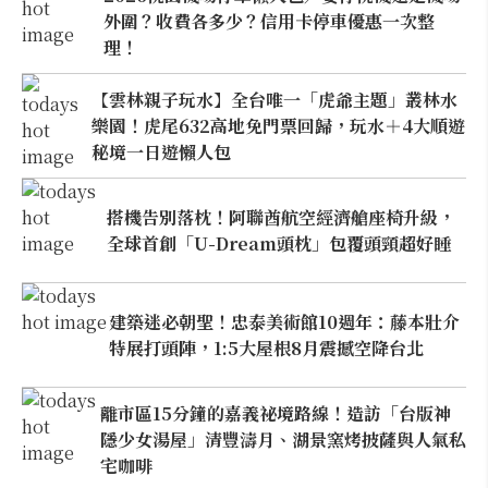
外圍？收費各多少？信用卡停車優惠一次整
理！
【雲林親子玩水】全台唯一「虎爺主題」叢林水
樂園！虎尾632高地免門票回歸，玩水＋4大順遊
秘境一日遊懶人包
搭機告別落枕！阿聯酋航空經濟艙座椅升級，
全球首創「U-Dream頭枕」包覆頭頸超好睡
建築迷必朝聖！忠泰美術館10週年：藤本壯介
特展打頭陣，1:5大屋根8月震撼空降台北
離市區15分鐘的嘉義祕境路線！造訪「台版神
隱少女湯屋」清豐濤月、湖景窯烤披薩與人氣私
宅咖啡