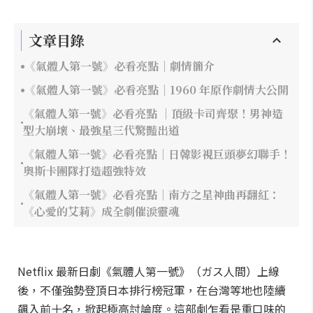
文章目錄
《氣體人第一號》必看亮點｜劇情簡介
《氣體人第一號》必看亮點｜1960 年原作劇情大公開
《氣體人第一號》必看亮點 ｜頂級卡司齊聚！男神造
型大崩壞、最強星三代驚豔出道
《氣體人第一號》必看亮點｜日韓影視巨頭夢幻聯手！
奧斯卡團隊打造超強特效
《氣體人第一號》必看亮點｜南方之星神曲再翻紅：
《心愛的艾莉》成全劇催淚靈魂
Netflix 最新日劇《氣體人第一號》（ガス人間）上線
後，不僅強勢登頂日本排行榜冠軍，在台灣等地也陸續
飆入前十名，掀起極高討論度。這部劇乍看是重口味的