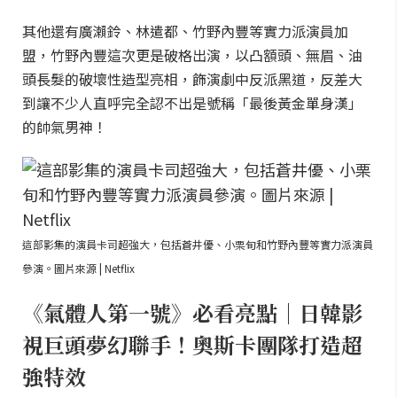
其他還有廣瀨鈴、林遣都、竹野內豐等實力派演員加
盟，竹野內豐這次更是破格出演，以凸額頭、無眉、油
頭長髮的破壞性造型亮相，飾演劇中反派黑道，反差大
到讓不少人直呼完全認不出是號稱「最後黃金單身漢」
的帥氣男神！
這部影集的演員卡司超強大，包括蒼井優、小栗旬和竹野內豐等實力派演員
參演。圖片來源 | Netflix
《氣體人第一號》必看亮點｜日韓影
視巨頭夢幻聯手！奧斯卡團隊打造超
強特效