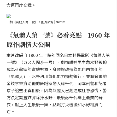
命運再度交織。
日劇《氣體人第一號》。圖片來源 | Netflix
《氣體人第一號》必看亮點｜1960 年
原作劇情大公開
本片改編自 1960 年上映的同名日本特攝電影《氣體人第
一號》（ガス人間㐧一号），劇情講述男主角水野被迫
成為科學家的實驗對象，身體遭改造為能自由氣化的
「氣體人」。水野利用氣化能力搶劫銀行，並將竊來的
金錢拿來資助他的舞蹈家戀人藤千代。岡本刑警和記者
京子追查出真相後，因為氣體人已經造成社會恐慌，警
方決定設置炸彈除掉水野。最後藤千代穿上最美的舞
衣，獻上人生最後一舞，點燃打火機後和水野相擁而
亡。