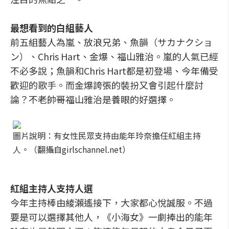
最想看到的白組藝人
前五組藝人為嵐、放浪兄弟、魚韻（サカナクショ
ン）、Chris Hart、金爆、福山雅治。嵐的人氣已經
不必多說；魚韻和Chris Hart都是初登場、今年備受
歡迎的歌手。而金爆誇張的裝扮又會引起什麼討
論？不老帥哥福山雅治是養眼的好選擇。
圖片說明：有女性民眾支持由能年玲奈擔任紅組主持
人。（翻攝自girlschannel.net）
紅組主持人支持人選
今年主持棒由綾瀨遙接下，大家都心悅誠服。不過
要是可以選擇其他人，《小海女》一劇捧出的能年