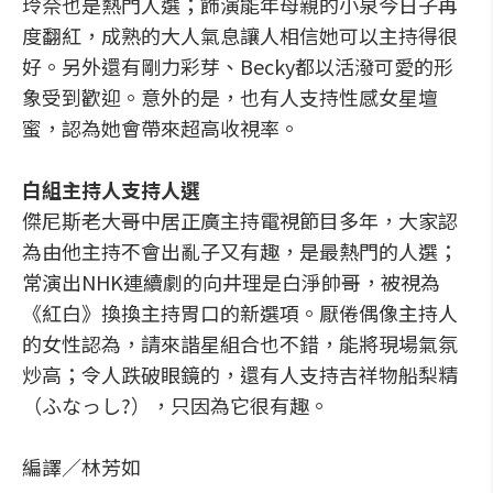
玲奈也是熱門人選；飾演能年母親的小泉今日子再
度翻紅，成熟的大人氣息讓人相信她可以主持得很
好。另外還有剛力彩芽、Becky都以活潑可愛的形
象受到歡迎。意外的是，也有人支持性感女星壇
蜜，認為她會帶來超高收視率。
白組主持人支持人選
傑尼斯老大哥中居正廣主持電視節目多年，大家認
為由他主持不會出亂子又有趣，是最熱門的人選；
常演出NHK連續劇的向井理是白淨帥哥，被視為
《紅白》換換主持胃口的新選項。厭倦偶像主持人
的女性認為，請來諧星組合也不錯，能將現場氣氛
炒高；令人跌破眼鏡的，還有人支持吉祥物船梨精
（ふなっし?），只因為它很有趣。
編譯／林芳如