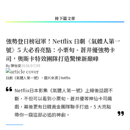
接下篇文章
強勢登日榜冠軍！Netflix 日劇《氣體人第一
號》5 大必看亮點：小栗旬、蒼井優強勢卡
司，奧斯卡特效團隊打造驚悚新巔峰
By
陳怡安
2026/07/09
日劇《氣體人第一號》。圖片來源 | Netflix
Netflix日本影集《氣體人第一號》上線後話題不
斷，不但可以看到小栗旬、蒼井優等神仙卡司飆
戲，幕後更有日韓黃金團隊聯手打造，5 大亮點
帶你一窺這部必追的神劇。