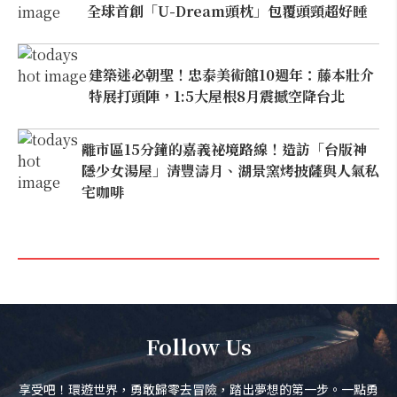
全球首創「U-Dream頭枕」包覆頭頸超好睡
建築迷必朝聖！忠泰美術館10週年：藤本壯介
特展打頭陣，1:5大屋根8月震撼空降台北
離市區15分鐘的嘉義祕境路線！造訪「台版神
隱少女湯屋」清豐濤月、湖景窯烤披薩與人氣私
宅咖啡
Follow Us
享受吧！環遊世界，勇敢歸零去冒險，踏出夢想的第一步。一點勇