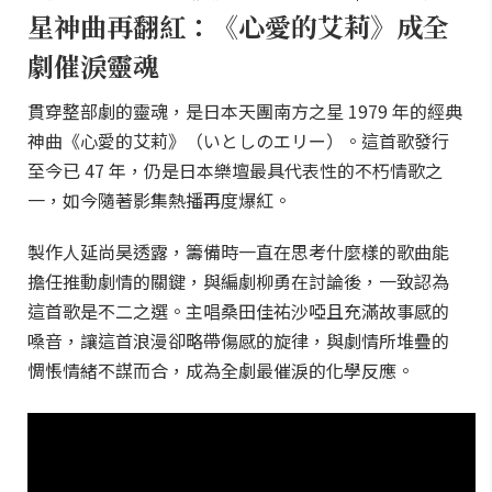
星神曲再翻紅：《心愛的艾莉》成全
劇催淚靈魂
貫穿整部劇的靈魂，是日本天團南方之星 1979 年的經典
神曲《心愛的艾莉》（いとしのエリー）。這首歌發行
至今已 47 年，仍是日本樂壇最具代表性的不朽情歌之
一，如今隨著影集熱播再度爆紅。
製作人延尚昊透露，籌備時一直在思考什麼樣的歌曲能
擔任推動劇情的關鍵，與編劇柳勇在討論後，一致認為
這首歌是不二之選。主唱桑田佳祐沙啞且充滿故事感的
嗓音，讓這首浪漫卻略帶傷感的旋律，與劇情所堆疊的
惆悵情緒不謀而合，成為全劇最催淚的化學反應。