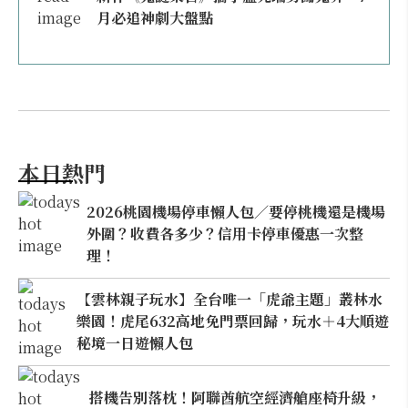
月必追神劇大盤點
本日熱門
2026桃園機場停車懶人包／要停桃機還是機場
外圍？收費各多少？信用卡停車優惠一次整
理！
【雲林親子玩水】全台唯一「虎爺主題」叢林水
樂園！虎尾632高地免門票回歸，玩水＋4大順遊
秘境一日遊懶人包
搭機告別落枕！阿聯酋航空經濟艙座椅升級，