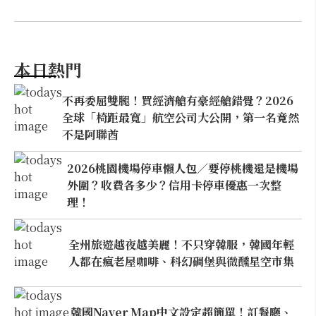
本日熱門
不再委屈雙腿！買經濟艙有豪經艙錯覺？2026
全球「椅距最寬」航空公司大公開，第一名竟然
不是阿聯酋
2026桃園機場停車懶人包／要停桃機還是機場
外圍？收費各多少？信用卡停車優惠一次整
理！
全州旅遊越夜越美麗！不只穿韓服，韓國年輕
人都在瘋老屋咖啡、科幻碉堡與微醺星空市集
韓國Naver Map中文設定超簡單！訂餐廳、