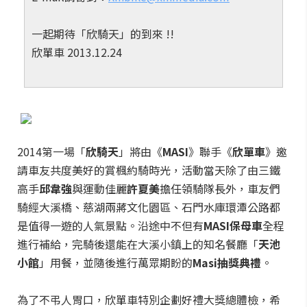
一起期待「欣騎天」的到來 !!
欣單車 2013.12.24
2014第一場「
欣騎天
」將由《
MASI
》聯手《
欣單車
》邀
請車友共度美好的賞楓約騎時光，活動當天除了由三鐵
高手
邱韋強
與運動佳麗
許夏美
擔任領騎隊長外，車友們
騎經大溪橋、慈湖兩蔣文化園區、石門水庫環潭公路都
是值得一遊的人氣景點。沿途中不但有
MASI保母車
全程
進行補給，完騎後還能在大溪小鎮上的知名餐廳「
天池
小館
」用餐，並隨後進行萬眾期盼的
Masi抽獎典禮
。
為了不弔人胃口，欣單車特別企劃好禮大獎總體檢，希