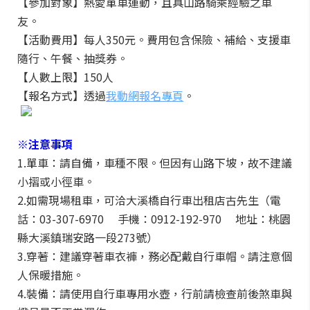
【參加對象】熱愛單車運動，且具山路騎乘經驗之車
友。
【活動費用】每人350元。費用包含保險、補給、支援車
隨行、午餐、抽獎券。
【人數上限】150人
【報名方式】透過
我動網報名專頁
。
※注意事項
1.單車：請自備，車種不限。但因有山路下坡，故不建議
小摺或小徑車。
2.如需現場租車，可洽大溪橋自行車出租店古先生（電
話：03-307-6970 手機：0912-192-970 地址：桃園
縣大溪鎮瑞安路一段273號）
3.穿著：建議穿著車衣褲，務必配戴自行車帽。請注意個
人保暖措施。
4.裝備：請使用自行車專用水壺，行前請檢查前後煞車與