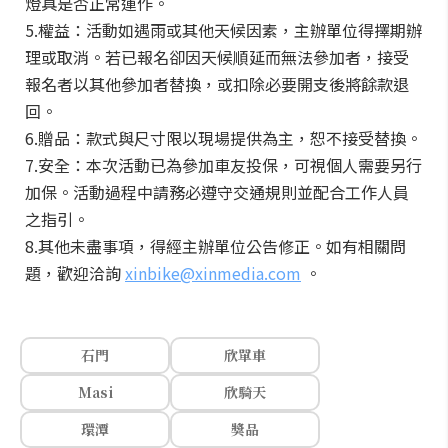
燈具是否正常運作。
5.權益：活動如遇雨或其他天候因素，主辦單位得擇期辦
理或取消。若已報名卻因天候順延而無法參加者，接受
報名者以其他參加者替換，或扣除必要開支後將餘款退
回。
6.贈品：款式與尺寸限以現場提供為主，恕不接受替換。
7.安全：本次活動已為參加車友投保，可視個人需要另行
加保。活動過程中請務必遵守交通規則並配合工作人員
之指引。
8.其他未盡事項，得經主辦單位公告修正。如有相關問
題，歡迎洽詢
xinbike@xinmedia.com
。
石門
欣單車
Masi
欣騎天
環潭
獎品