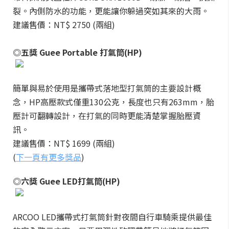
裂。內側防水的功能，更能讓你躲過突如其來的大雨。
建議售價：NT$ 2750 (兩組)
◎五獎 Guee Portable 打氣筒(HP)
簡單與易於使用是攜帶式落地型打氣筒的主要設計概
念，HP高壓款式僅重130公克，長度也只有263mm，胎
壓計可翻轉設計，在打氣的同時更能清楚掌握胎壓資
訊。
建議售價：NT$ 1699 (兩組)
(
下一頁有更多獎品
)
◎六獎 Guee LED打氣筒(HP)
ARCOO LED攜帶式打氣筒針對夜間自行車騎乘提供最佳