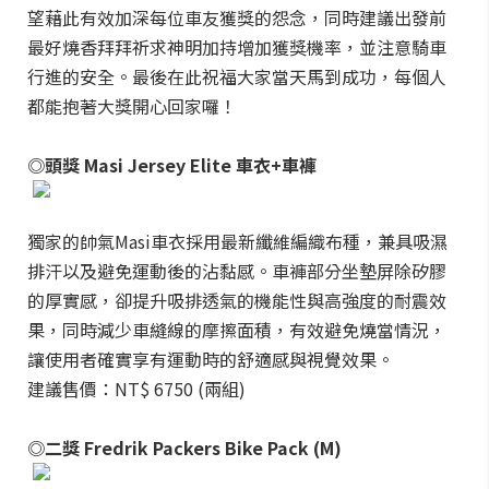
望藉此有效加深每位車友獲獎的怨念，同時建議出發前
最好燒香拜拜祈求神明加持增加獲獎機率，並注意騎車
行進的安全。最後在此祝福大家當天馬到成功，每個人
都能抱著大獎開心回家囉！
◎頭獎 Masi Jersey Elite 車衣+車褲
獨家的帥氣Masi車衣採用最新纖維編織布種，兼具吸濕
排汗以及避免運動後的沾黏感。車褲部分坐墊屏除矽膠
的厚實感，卻提升吸排透氣的機能性與高強度的耐震效
果，同時減少車縫線的摩擦面積，有效避免燒當情況，
讓使用者確實享有運動時的舒適感與視覺效果。
建議售價：NT$ 6750 (兩組)
◎二獎 Fredrik Packers Bike Pack (M)