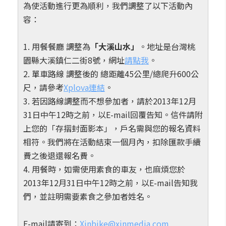
為使活動進行更為順利，我們調整了以下活動內
容：
1. 用餐餐廳 調整為
「大溪山水」
。地址是台灣桃
園縣大溪鎮仁二街8號，網址
請點我
。
2. 單車路線 調整後的 總距離45公里/總爬升600公
尺，請參考
Xplova連結
。
3. 若因路線調整而不想參加者，請於2013年12月
31日中午12時之前，以E-mail回覆告知。信件請附
上您的「存摺封面影本」，戶名需與您的報名資料
相符。我們將在活動結束一個月內，扣除匯款手續
費之後退還報名費。
4. 用餐時，如需使用素食的車友，也麻煩您於
2013年12月31日中午12時之前，以E-mail告知我
們，並註明需要素食之參加者姓名。
E-mail請寄到：
Xinbike@xinmedia.com