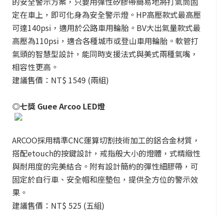
的安全警示方案，只要用彈性矽膠帶簡易地將打氣筒固
定在車上，即可化身為安全警示燈。HP高壓款式最高壓
可達140psi，適用於公路車用輪胎。BV大出氣量款式最
高壓為110psi，適合各種城市或登山車用輪胎。軟管打
氣頭的智慧型設計，能同時支援法式與美式兩種氣嘴，
相容性更高。
建議售價：NT$ 1549 (兩組)
◎七獎 Guee Arcoo LED燈
ARCOO採用精準CNC運算切割技術加工的鋁合金材質，
搭配etouch的按鍵設計，戒指般大小的燈體，式精緻性
與耐用度的完美結合。附有設計簡約的彈性細膠帶，可
固定於自行車、安全帽和座墊包，提供全方位的警示效
果。
建議售價：NT$ 525 (五組)