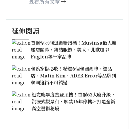
may860527@gmail.com
查看所有文章
延伸閱讀
首爾聖水洞逛街新指標！Musinsa最大旗
艦店開幕，集結服飾、美妝、北歐咖啡
Fuglen等千家品牌
韓系穿搭必收！精選6個韓國潮牌、選品
店，Matin Kim、ADER Error等品牌到
韓國逛街不可錯過
逛完龐畢度直登頂樓！首爾63大廈升級，
沉浸式觀景台、解禁16年停機坪打造全新
高空藝術秘境