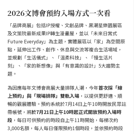
2026文博會預約入場方式一次看
「品牌商展」包括IP授權、文創品牌、黑潮星樂園展區
及文策院最新成果IP轉生漫畫屋，並以「未來日常式
Future Everyday」為主題，實體展區以「家」為空間原
點，延伸出工作、創作、休息與交流等複合生活場域，
並規劃「生活儀式」、「溫柔科技」、「慢生活片
刻」、「家的新想像」與「有意識的設計」5大趨勢主
題。
為因應每年文博會商展大量排隊人潮，今年
首次採「線
上預約」與「現場排隊」雙軌入場
，以提供更舒適、順
暢的觀展體驗。預約系統於7月14日上午10時開放民眾註
冊帳號，將
於7月21日上午10時起正式開放預約入場時
段
，每日可供預約的時段自上午11時開始，每梯次約
3,000名額，每人每日僅限預約1個時段，並依預約時段