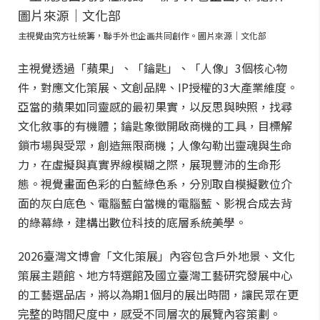
主視覺由究方社統籌，聯手外也企画共同創作。圖片來源｜文化部
主視覺透過「蘋果」、「鑰匙」、「人像」3個核心物
件，對應文化策展、文創品牌、IP授權的3大產業維度。
亞當的蘋果如同靈感的最初果實，以反思與映照，找尋
文化敘事的有機體；鑰匙象徵開啟商機的工具，目標解
鎖市場與受眾，創造無限商機；人像勾勒出靈魂與生命
力，在虛擬與真實界線模糊之際，展現豐沛的生命形
態。視覺畫面色彩的白藍綠色系，分別取自模擬數位介
面的灰白底色、電腦藍白當機的電腦藍、影視合成去背
的綠幕綠，建構出數位科技的底層系統美學。
2026臺灣文博會「文化策展」內容包含戶外地景、文化
策展主題館、地方特選館及國立臺灣工藝研究發展中心
的工藝選品店，將以為期1個月的展出時間，讓民眾在更
完整的時間尺度中，感受不同層次的展覽內容策劃。