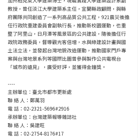
加州柏克萊大學建築博士，現職實踐大學建築設計系副
教授，曾任淡江大學建築系主任，宜蘭縣政顧問，與縣
府團隊共同創造了一系列高品質公共工程，921震災後擔
任行政院重建委員會副執行長，推動新校園運動，也重
整了阿里山，日月潭等風景區的公共建設，隨後擔任行
政院政務委員，督導觀光客倍增，水與綠建設計畫與國
土法立法，並發起台灣地貌改造運動，推動國家門戶專
案與台灣地景系列等國際比圖曾參與製作公共電視台
「城市的遠見」，廣受好評，並獲得金鐘獎。
----
主辦單位：臺北市都市更新處
聯 絡 人：鄭萬羽
電 話：02-2321-5696#2916
承辦單位：台灣建築報導雜誌社
聯 絡 人：吳建旺
電 話：02-2754-8176#17