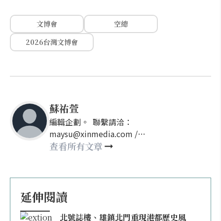
文博會
空總
2026台灣文博會
蘇祐萱
編輯企劃。 聯繫請洽：
maysu@xinmedia.com /
may860527@gmail.com
查看所有文章
延伸閱讀
北號誌樓、雄鎮北門重現港都歷史風