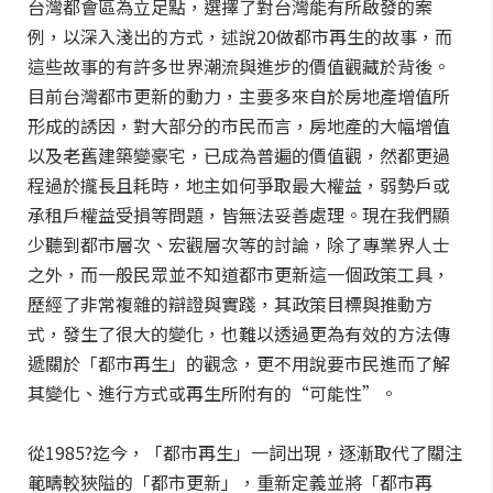
台灣都會區為立足點，選擇了對台灣能有所啟發的案
例，以深入淺出的方式，述說20做都市再生的故事，而
這些故事的有許多世界潮流與進步的價值觀藏於背後。
目前台灣都市更新的動力，主要多來自於房地產增值所
形成的誘因，對大部分的市民而言，房地產的大幅增值
以及老舊建築變豪宅，已成為普遍的價值觀，然都更過
程過於攏長且耗時，地主如何爭取最大權益，弱勢戶或
承租戶權益受損等問題，皆無法妥善處理。現在我們顯
少聽到都市層次、宏觀層次等的討論，除了專業界人士
之外，而一般民眾並不知道都市更新這一個政策工具，
歷經了非常複雜的辯證與實踐，其政策目標與推動方
式，發生了很大的變化，也難以透過更為有效的方法傳
遞關於「都市再生」的觀念，更不用說要市民進而了解
其變化、進行方式或再生所附有的“可能性”。
從1985?迄今，「都市再生」一詞出現，逐漸取代了關注
範疇較狹隘的「都市更新」，重新定義並將「都市再