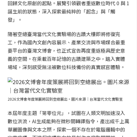
回歸文化原創的起點。展覽引領觀者重返數位時代 0 與 1
誕生前的狀態，深入探索最純粹的「起念」與「觸
發」。
隨著空總臺灣當代文化實驗場的古蹟大樓即將修復完
工，作為國內文創內容展示、產業交流與市場媒合最重
要平台的臺灣文博會，也正式宣告再度重返極具歷史意
義的空間。在乘載百年記憶的古蹟建築之中，踏入實體
場域，深刻感受無法被數位科技備份的真實感官體驗。
2026文博會年度策展將回到空總展出。圖片來源｜台灣當代文化實驗室
本屆年度主題「第零位元」，試圖在人類文明加速沒入
數位洪流，AI生成能夠在微秒間轉譯指令，產出成千上萬
華麗圖像與文本之際，探索一個不存在於電腦邏輯中的