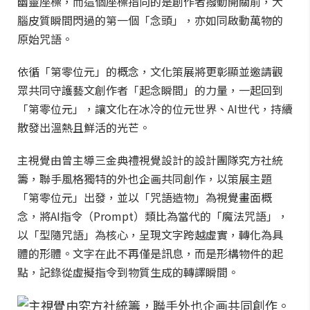
幽靈座標，而這個座標指向的是創作者撥動開關前，大
腦皮質瞬間閃過的第一個「念頭」，亦如同啟動萬物的
原始咒語。
依循「第零位元」的概念，文化策展將更彰顯並邀請觀
眾共同守護藝文創作者「起念瞬間」的力量，一起回到
「第零位元」，讓文化在冰冷的位元世界、AI世代，持續
散發出溫熱且鮮活的光芒。
主視覺由曾主導三金典禮視覺設計的設計團隊究方社統
籌，聯手風格獨特的外也企画共同創作，以策展主題
「第零位元」出發，並以「咒語造物」為視覺畫面概
念，將AI指令（Prompt）類比為當代的「魔法咒語」，
以「型隨咒語」為核心，呈現文字跨越虛實，轉化為具
體的形體。文字在此不再僅是訊息，而是形構物件的起
點，記錄從虛擬指令到物質生成的轉譯瞬間。