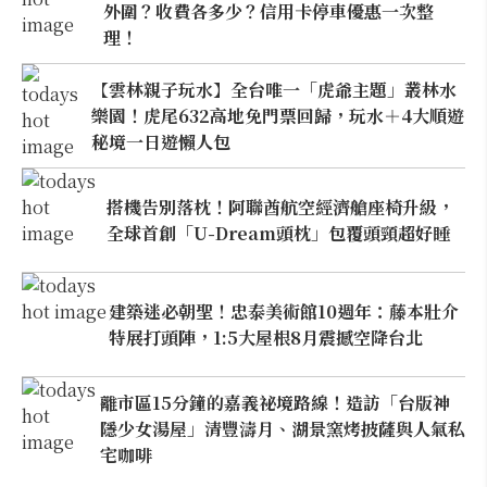
外圍？收費各多少？信用卡停車優惠一次整
理！
【雲林親子玩水】全台唯一「虎爺主題」叢林水
樂園！虎尾632高地免門票回歸，玩水＋4大順遊
秘境一日遊懶人包
搭機告別落枕！阿聯酋航空經濟艙座椅升級，
全球首創「U-Dream頭枕」包覆頭頸超好睡
建築迷必朝聖！忠泰美術館10週年：藤本壯介
特展打頭陣，1:5大屋根8月震撼空降台北
離市區15分鐘的嘉義祕境路線！造訪「台版神
隱少女湯屋」清豐濤月、湖景窯烤披薩與人氣私
宅咖啡