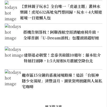
【雲林親子玩水】全台唯一「虎爺主題」叢林水
樂園！虎尾632高地免門票回歸，玩水＋4大順遊
秘境一日遊懶人包
搭機告別落枕！阿聯酋航空經濟艙座椅升級，
全球首創「U-Dream頭枕」包覆頭頸超好睡
建築迷必朝聖！忠泰美術館10週年：藤本壯介
特展打頭陣，1:5大屋根8月震撼空降台北
離市區15分鐘的嘉義祕境路線！造訪「台版神
隱少女湯屋」清豐濤月、湖景窯烤披薩與人氣私
宅咖啡
接下篇文章