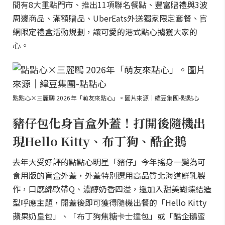
間有8大重點門市、推出11項聯名餐點、豐富贈禮與3波
周邊商品、滿額贈品、UberEats外送獨家限定套餐、官
網限定禮盒活動規劃，讓可愛的港式點心擄獲大家的
心。
點點心×三麗鷗 2026年「萌友來點心」。圖片來源｜緯豆集團-點點心
豬仔包化身盲盒外蓋！打開後隨機出
現Hello Kitty、布丁狗、酷企鵝
去年大受好評的點點心明星「豬仔」今年搖身一變為可
食用版的盲盒外蓋，外蓋特別選用高品質北海道鮮乳製
作，口感綿軟帶Q、濃醇奶香四溢，還加入甜美蝴蝶結造
型呼應主題，開蓋後即可獲得隨機出餐的「Hello Kitty
蘋果奶皇包」、「布丁狗焦糖卡士達包」或「酷企鵝蜜