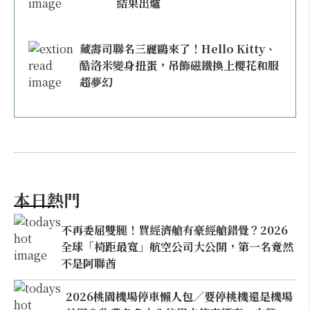
結果出爐
藏壽司聯名三麗鷗來了！Hello Kitty、
酷洛米變身扭蛋，吊飾磁鐵換上櫻花和服
超夢幻
本日熱門
不再委屈雙腿！買經濟艙有豪經艙錯覺？2026
全球「椅距最寬」航空公司大公開，第一名竟然
不是阿聯酋
2026桃園機場停車懶人包／要停桃機還是機場