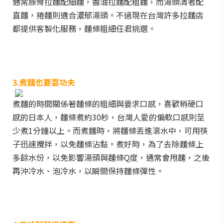
通常豚骨拉麵配細麵，醬油拉麵配粗麵，而湯頭清者配
直麵，捲麵則適合濃郁湯頭。不過現在台灣許多拉麵店
都提供客製化服務，麵條粗細任君挑選。
3.煮麵也要耍功夫
煮麵的時間關係著麵條的粗細與要求口感，喜歡稍硬口
感的日本人，麵條煮約30秒，台灣人愛的偏軟口感則至
少煮1分鐘以上。而煮麵時，將麵條丟進滾水中，可用筷
子迅速攪拌，以免麵條沾黏。煮好時，為了去除麵條上
多餘水份，以免影響湯頭與麵條Q度，通常會甩麵，之後
再沖冷水、泡冷水，以瞬間保持麵條彈性。