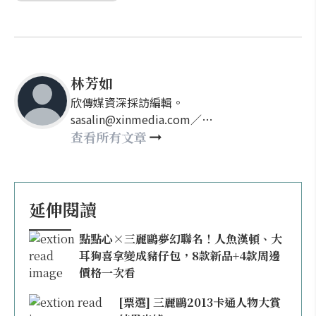
林芳如
欣傳媒資深採訪編輯。
sasalin@xinmedia.com／
happy21917@gmail.com
查看所有文章
延伸閱讀
點點心×三麗鷗夢幻聯名！人魚漢頓、大
耳狗喜拿變成豬仔包，8款新品+4款周邊
價格一次看
[票選] 三麗鷗2013卡通人物大賞