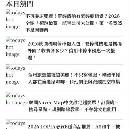
本日熱門
不再委屈雙腿！買經濟艙有豪經艙錯覺？2026
全球「椅距最寬」航空公司大公開，第一名竟然
不是阿聯酋
2026桃園機場停車懶人包／要停桃機還是機場
外圍？收費各多少？信用卡停車優惠一次整
理！
全州旅遊越夜越美麗！不只穿韓服，韓國年輕
人都在瘋老屋咖啡、科幻碉堡與微醺星空市集
韓國Naver Map中文設定超簡單！訂餐廳、
搜尋景點、規劃路線教學，不會韓文也能用
2026 LOPIA必買8種商品推薦！A5和牛、披