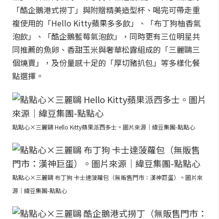
「酷企鵝港式撈丁」與附贈精美造型杯、喝完可帶走重
複使用的「Hello Kitty蘋果多多飲」、「布丁狗柚香氣
泡飲」、「酷企鵝藍莓氣泡飲」，同時更有三位明星共
同推薦的魚卵、香甜玉米與奢華松露組成的「三麗鷗三
個燒賣」，及份量感十足的「厚切豬扒包」等多樣化餐
點選擇。
點點心×三麗鷗 Hello Kitty蘋果派西多士。圖片來源｜緯豆集團-點點心
點點心×三麗鷗 布丁狗 卡士達菠蘿包（無販售門市：漢神巨蛋）。圖片來
源｜緯豆集團-點點心