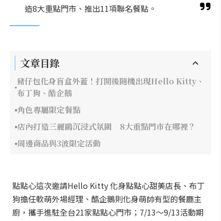
造8大重點門市、推出11項聯名餐點。
文章目錄
豬仔包化身盲盒外蓋！打開後隨機出現Hello Kitty、
布丁狗、酷企鵝
角色專屬限定餐點
店內打造三麗鷗沉浸式氛圍 8大重點門市在哪裡？
周邊商品與3波限定活動
點點心這次邀請Hello Kitty 化身點點心甜美店長、布丁
狗擔任軟萌外場經理、酷企鵝則化身萌帥有型的餐廳主
廚，攜手進駐全台21家點點心門市；7/13～9/13活動期