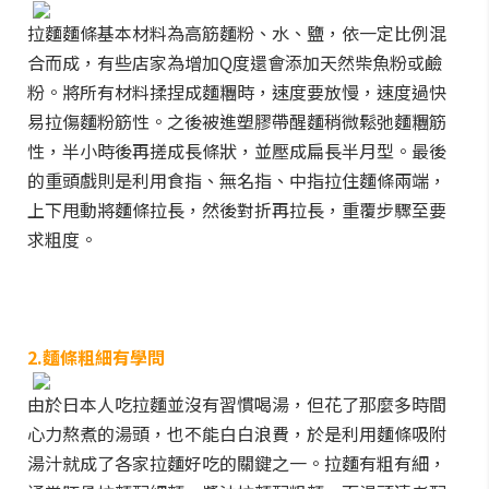
拉麵麵條基本材料為高筋麵粉、水、鹽，依一定比例混
合而成，有些店家為增加Q度還會添加天然柴魚粉或鹼
粉。將所有材料揉捏成麵糰時，速度要放慢，速度過快
易拉傷麵粉筋性。之後被進塑膠帶醒麵稍微鬆弛麵糰筋
性，半小時後再搓成長條狀，並壓成扁長半月型。最後
的重頭戲則是利用食指、無名指、中指拉住麵條兩端，
上下甩動將麵條拉長，然後對折再拉長，重覆步驟至要
求粗度。
2.
麵條粗細有學問
由於日本人吃拉麵並沒有習慣喝湯，但花了那麼多時間
心力熬煮的湯頭，也不能白白浪費，於是利用麵條吸附
湯汁就成了各家拉麵好吃的關鍵之一。拉麵有粗有細，