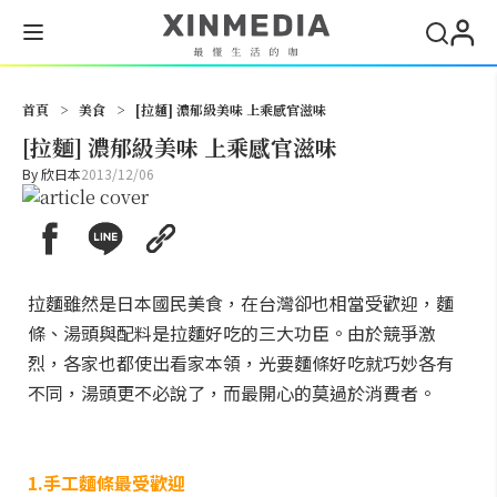
搜尋
首頁
>
美食
>
[拉麵] 濃郁級美味 上乘感官滋味
[拉麵] 濃郁級美味 上乘感官滋味
By
欣日本
2013/12/06
拉麵雖然是日本國民美食，在台灣卻也相當受歡迎，麵
條、湯頭與配料是拉麵好吃的三大功臣。由於競爭激
烈，各家也都使出看家本領，光要麵條好吃就巧妙各有
不同，湯頭更不必說了，而最開心的莫過於消費者。
1.手工麵條最受歡迎