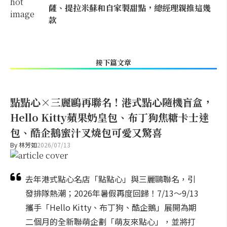
薩、提拉米蘇和自家製甜點，總經理親推這幾
款
接下篇文章
點點心×三麗鷗再聯名！港式點心隨機盲盒，
Hello Kitty蘋果奶皇包、布丁狗焦糖卡士達
包、酷企鵝蜜汁叉燒包可愛又驚喜
By
林芳如
2026/07/13
去年港式點心名店「點點心」與三麗鷗聯名，引
發排隊熱潮；2026年暑假再度回歸！7/13～9/13
攜手「Hello Kitty、布丁狗、酷企鵝」展開為期
二個月的全新聯萌企劃「萌友來點心」，並將打