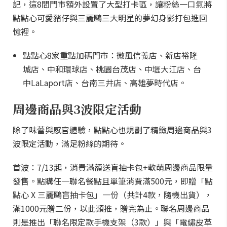
記，這8間門市額外設置了大型打卡區，讓粉絲一口氣將
點點心可愛豬仔與三麗鷗三大明星的夢幻身影打包進回
憶裡。
點點心8家重點加碼門市：微風信義店、新店裕隆
城店、中和環球店、桃園台茂店、中壢大江店、台
中LaLaport店、台南三井店、高雄夢時代店。
周邊商品與3波限定活動
除了味蕾與感官體驗，點點心也規劃了精緻周邊商品與3
波限定活動，滿足粉絲的期待。
首波：7/13起，消費滿額送盲抽卡包+軟萌周邊商品限量
發售。點購任一聯名餐點且單筆消費滿500元，即贈「點
點心 X 三麗鷗盲抽卡包」一份（共計4款，隨機出貨），
滿1000元贈二份，以此類推，贈完為止。聯名周邊商品
則是推出「聯名限定款手機支架（3款）」與「電繡皮革