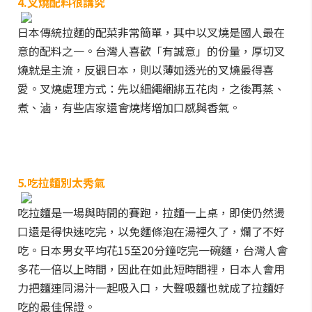
4.叉燒配料很講究
日本傳統拉麵的配菜非常簡單，其中以叉燒是國人最在
意的配料之一。台灣人喜歡「有誠意」的份量，厚切叉
燒就是主流，反觀日本，則以薄如透光的叉燒最得喜
愛。叉燒處理方式：先以細繩綑綁五花肉，之後再蒸、
煮、滷，有些店家還會燒烤增加口感與香氣。
5.吃拉麵別太秀氣
吃拉麵是一場與時間的賽跑，拉麵一上桌，即使仍然燙
口還是得快速吃完，以免麵條泡在湯裡久了，爛了不好
吃。日本男女平均花15至20分鐘吃完一碗麵，台灣人會
多花一倍以上時間，因此在如此短時間裡，日本人會用
力把麵連同湯汁一起吸入口，大聲吸麵也就成了拉麵好
吃的最佳保證。