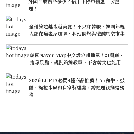
外圍？收費各多少？信用卡停車優惠一次整
理！
全州旅遊越夜越美麗！不只穿韓服，韓國年輕
人都在瘋老屋咖啡、科幻碉堡與微醺星空市集
韓國Naver Map中文設定超簡單！訂餐廳、
搜尋景點、規劃路線教學，不會韓文也能用
2026 LOPIA必買8種商品推薦！A5和牛、披
薩、提拉米蘇和自家製甜點，總經理親推這幾
款