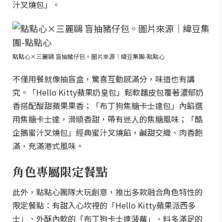
汁叉燒包」。
點點心×三麗鷗 盲抽豬仔包。圖片來源｜緯豆集團-點點心
不僅用餐就像抽盲盒，驚喜互動感滿分，味道也有講
究。「Hello Kitty蘋果奶皇包」鬆軟麵皮包覆著濃郁奶
香搭配酸甜蘋果果香；「布丁狗焦糖卡士達包」內餡選
用焦糖卡士達，滑順香甜，帶有迷人的焦糖風味；「酷
企鵝蜜汁叉燒包」經典蜜汁叉燒餡，鹹甜交織、肉香飽
滿，充滿港式風味。
角色專屬限定餐點
此外，點點心團隊大玩創意，推出多款融合角色特性的
限定餐點：有甜入心坎裡的「Hello Kitty蘋果派西多
士」、外酥內軟的「布丁狗卡士達菠蘿」、料多滿足的