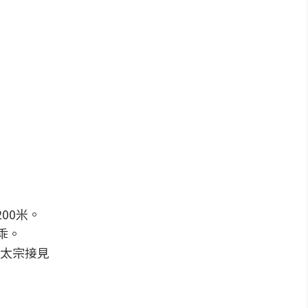
。
00米。
乖。
唐太宗接見