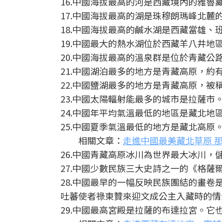
16.中國海拔最高的河是西藏境內的雅魯
17.中國海拔最高的湖是珠穆朗瑪峰北
18.中國海拔最高的鹹水湖是西藏當雄
19.中國最大的熱水湖位於西藏羊八井地
20.中國海拔最高的溫泉群是位於青藏公
21.中國湖泊最多的地方是青藏高原，約有
22.中國鹽湖最多的地方是青藏高原，被稱
23.中國太陽輻射能最多的城市是拉薩市
24.中國年平均氣溫最低的地區是藏北地
25.中國夏季氣溫最低的地方是藏北高原
相關文章：
走進中國最美藏北草原 
26.中國青藏高原冰川為世界最大冰川，儲
27.中國少數民族三大史詩之一的《格薩
28.中國最早的一幅反映民族團結的畫卷
吐蕃使者祿東贊來迎文成公主入藏時的情
29.中國最高宮殿是拉薩的布達拉宮。它