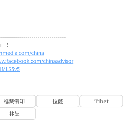
---------------------------------
」！
inmedia.com/china
ww.facebook.com/chinaadvisor
/1MLS5v5
進藏需知
拉薩
Tibet
林芝