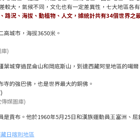
差較大，氣候不同，文化也有一定差異性，七大地區各有
、路況、海拔、動植物、人文，據統計共有34個世界之
二高城市，海拔3650米。
庫)
新疆葉城穿過昆侖山和岡底斯山，到達西藏阿里地區的噶爾
倫布寺的強巴佛，也是世界最大的銅佛。
傳媒圖庫)
員是貢布。他於1960年5月25日和漢族運動員王富洲、
西藏日喀則地區