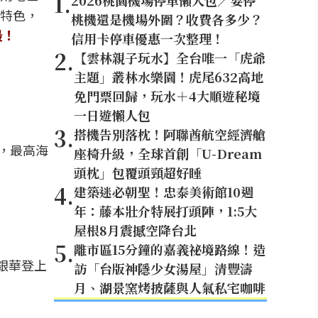
1
.
2026桃園機場停車懶人包／要停
特色，
桃機還是機場外圍？收費各多少？
最！
信用卡停車優惠一次整理！
2
.
【雲林親子玩水】全台唯一「虎爺
主題」叢林水樂園！虎尾632高地
免門票回歸，玩水＋4大順遊秘境
一日遊懶人包
3
.
搭機告別落枕！阿聯酋航空經濟艙
，最高海
座椅升級，全球首創「U-Dream
頭枕」包覆頭頸超好睡
4
.
建築迷必朝聖！忠泰美術館10週
年：藤本壯介特展打頭陣，1:5大
屋根8月震撼空降台北
5
.
離市區15分鐘的嘉義祕境路線！造
屈銀華登上
訪「台版神隱少女湯屋」清豐濤
月、湖景窯烤披薩與人氣私宅咖啡