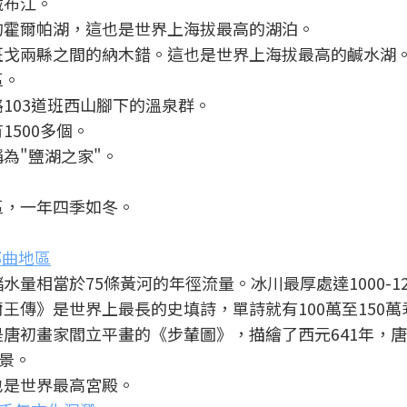
藏布江。
麓的霍爾帕湖，這也是世界上海拔最高的湖泊。
、班戈兩縣之間的納木錯。這也是世界上海拔最高的鹹水湖
區。
路103道班西山腳下的溫泉群。
1500多個。
為"鹽湖之家"。
。
區，一年四季如冬。
。
那曲地區
水量相當於75條黃河的年徑流量。冰川最厚處達1000-12
爾王傳》是世界上最長的史填詩，單詩就有100萬至150萬
是唐初畫家閻立平畫的《步輦圖》，描繪了西元641年，
景。
也是世界最高宮殿。