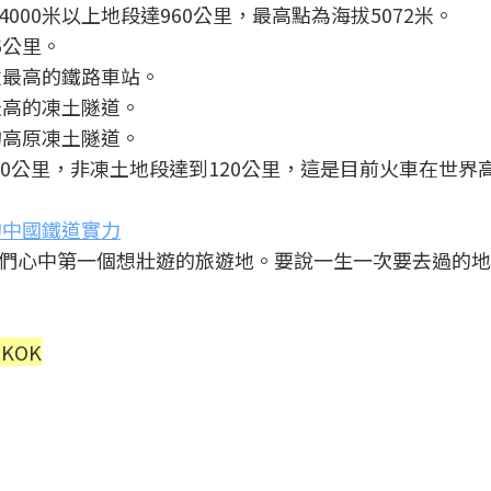
00米以上地段達960公里，最高點為海拔5072米。
6公里。
拔最高的鐵路車站。
最高的凍土隧道。
的高原凍土隧道。
0公里，非凍土地段達到120公里，這是目前火車在世界
的中國鐵道實力
們心中第一個想壯遊的旅遊地。要說一生一次要去過的地
aKOK