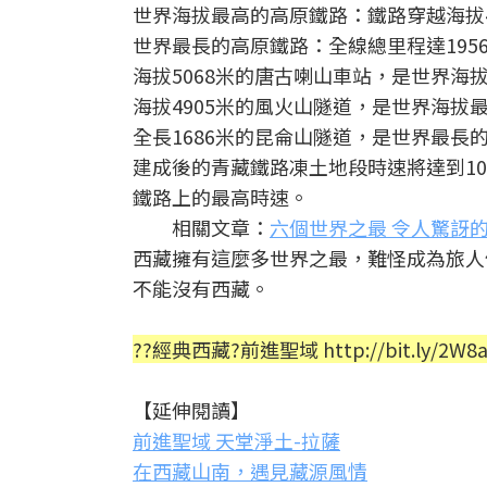
世界海拔最高的高原鐵路：鐵路穿越海拔40
世界最長的高原鐵路：全線總里程達195
海拔5068米的唐古喇山車站，是世界海
海拔4905米的風火山隧道，是世界海拔
全長1686米的昆侖山隧道，是世界最長
建成後的青藏鐵路凍土地段時速將達到10
鐵路上的最高時速。
相關文章：
六個世界之最 令人驚訝
西藏擁有這麼多世界之最，難怪成為旅人
不能沒有西藏。
??
經典西藏?前進聖域 http://bit.ly/2W8
【延伸閱讀】
前進聖域 天堂淨土-拉薩
在西藏山南，遇見藏源風情