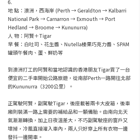
6.
地 點：澳洲，西海岸 (Perth → Geraldton → Kalbarri
National Park → Carnarron → Exmouth → Port
Hedland → Broome → Kununurra)
人 物：阿賢＋Tigar
早 餐：白吐司、花生醬、Nutella榛果巧克力醬、SPAM
罐頭午餐肉、蛋、鮮奶等
到澳洲打工的阿賢和當地認識的香港朋友Tigar買了一台
便宜的二手車開始公路旅遊，從南部Perth一路開往北部
的Kununurra（3200公里）。
正駕駛阿賢，副駕駛Tigar，後座載著兩卡大皮箱，後車
廂則裝滿一路上需要的補給品和一顆備胎。由南向北天
氣漸漸轉換，加上日夜溫差大，不巧副駕駛座的窗戶又
壞掉，冷風直接灌入車內，兩人只好穿上所有衣物一邊
發抖一邊開車。