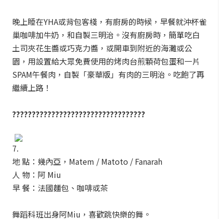
晚上睡在YHA或背包客棧，有廚房的時候，早餐就沖杯雀
巢咖啡加牛奶，和自製三明治。沒有廚房時，簡單吃白
土司夾花生醬或巧克力醬，或開車到附近的海灘或公
園，用設置給大眾免費使用的烤肉台煎顆荷包蛋和一片
SPAM午餐肉，自製「豪華版」有肉的三明治。吃飽了再
繼續上路！
??????????????????????????????????
7.
地 點：幾內亞，Matem / Matoto / Fanarah
人 物：阿 Miu
早 餐：法國麵包、咖啡或茶
舞蹈科班出身阿Miu，喜歡跳快樂的舞。