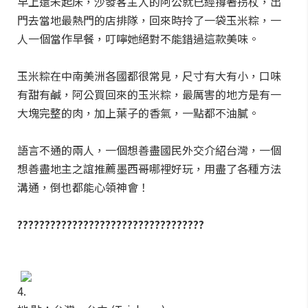
早上還未起床，沙發客主人的阿公就已經撐著拐杖，出
門去當地最熱門的店排隊，回來時拎了一袋玉米粽，一
人一個當作早餐，叮嚀她絕對不能錯過這款美味。
玉米粽在中南美洲各國都很常見，尺寸有大有小，口味
有甜有鹹，阿公買回來的玉米粽，最厲害的地方是有一
大塊完整的肉，加上葉子的香氣，一點都不油膩。
語言不通的兩人，一個想善盡國民外交介紹台灣，一個
想善盡地主之誼推薦墨西哥哪裡好玩，用盡了各種方法
溝通，倒也都能心領神會！
??????????????????????????????????
4.