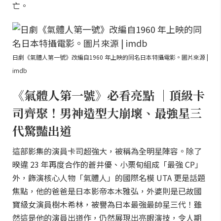
亡。
日劇《氣體人第一號》改編自1960 年上映的同名日本特攝電影。圖片來源 |
imdb
《氣體人第一號》必看亮點 ｜頂級卡
司齊聚！男神造型大崩壞、最強星三
代驚豔出道
這部影集的演員卡司超強大，被稱為全明星陣容。除了
暌違 23 年再度合作的蒼井優、小栗旬組成「最強 CP」
外，飾演核心人物「氣體人」的國際名模 UTA 更是話題
焦點，他的爸爸是日本影帝本木雅弘，外婆則是已故國
寶級女演員樹木希林，被譽為日本最強最帥星三代！雖
然這是他的演員出道作，仍然展現出亮眼演技，令人期