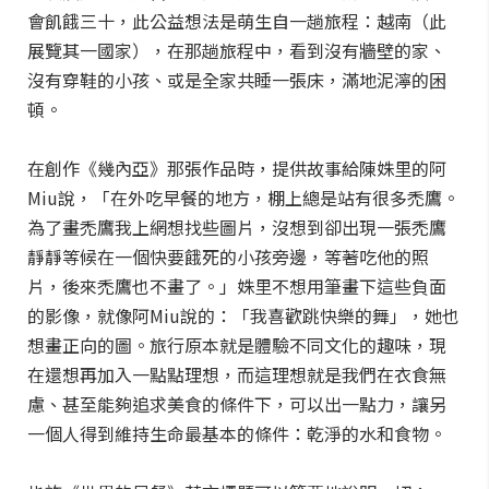
會飢餓三十，此公益想法是萌生自一趟旅程：越南（此
展覽其一國家），在那趟旅程中，看到沒有牆壁的家、
沒有穿鞋的小孩、或是全家共睡一張床，滿地泥濘的困
頓。
在創作《幾內亞》那張作品時，提供故事給陳姝里的阿
Miu說，「在外吃早餐的地方，棚上總是站有很多禿鷹。
為了畫禿鷹我上網想找些圖片，沒想到卻出現一張禿鷹
靜靜等候在一個快要餓死的小孩旁邊，等著吃他的照
片，後來禿鷹也不畫了。」姝里不想用筆畫下這些負面
的影像，就像阿Miu說的：「我喜歡跳快樂的舞」，她也
想畫正向的圖。旅行原本就是體驗不同文化的趣味，現
在還想再加入一點點理想，而這理想就是我們在衣食無
慮、甚至能夠追求美食的條件下，可以出一點力，讓另
一個人得到維持生命最基本的條件：乾淨的水和食物。