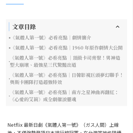
文章目錄
《氣體人第一號》必看亮點｜劇情簡介
《氣體人第一號》必看亮點｜1960 年原作劇情大公開
《氣體人第一號》必看亮點 ｜頂級卡司齊聚！男神造
型大崩壞、最強星三代驚豔出道
《氣體人第一號》必看亮點｜日韓影視巨頭夢幻聯手！
奧斯卡團隊打造超強特效
《氣體人第一號》必看亮點｜南方之星神曲再翻紅：
《心愛的艾莉》成全劇催淚靈魂
Netflix 最新日劇《氣體人第一號》（ガス人間）上線
後，不僅強勢登頂日本排行榜冠軍，在台灣等地也陸續