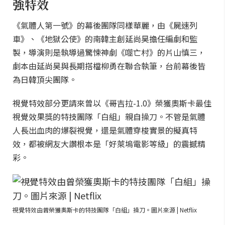
強特效
《氣體人第一號》的幕後團隊同樣華麗，由《屍速列
車》、《地獄公使》的南韓主創延尚昊擔任編劇和監
製，導演則是執導過驚悚神劇《噬亡村》的片山慎三，
劇本由延尚昊與長期搭檔柳勇在聯合執筆，台前幕後皆
為日韓頂尖團隊。
視覺特效部分更請來曾以《哥吉拉-1.0》榮獲奧斯卡最佳
視覺效果獎的特技團隊「白組」親自操刀。不管是氣體
人長出血肉的爆裂視覺，還是氣體穿梭實景的擬真特
效，都被網友大讚根本是「好萊塢電影等級」的震撼精
彩。
視覺特效由曾榮獲奧斯卡的特技團隊「白組」操刀。圖片來源 | Netflix