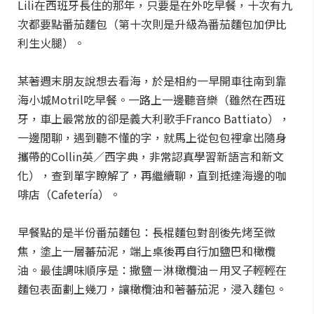
Lili在西班牙長住的那年，只要是在外吃早餐，十次有九
次都要點番茄麵包（第十次則是升級為番茄麵包加伊比
利生火腿）。
某著週末朋友說想去看海，於是相約一早開車往南到靠
海小城Motril吃早餐。一路上一邊聽音樂（雖然在西班
牙，車上最常放的卻是義大利歌手Franco Battiato），
一邊閒聊，遇到聽不懂的字，就馬上從包包裡拿出隨身
攜帶的Collin英／西字典，非常認真學習新語言和新文
化），查到單字瞭解了，再繼續聊，直到抵達海邊的咖
啡店（Cafetería）。
早餐點的是半份番茄麵包：長棍麵包對剖後先烤至微
焦，塗上一層蕃茄泥，端上桌後再自行加鹽巴和橄欖
油。最佳調味順序是：撒鹽－淋橄欖油－用叉子輕輕在
麵包表面劃上幾刀，讓橄欖油和著蕃茄泥，浸入麵包。