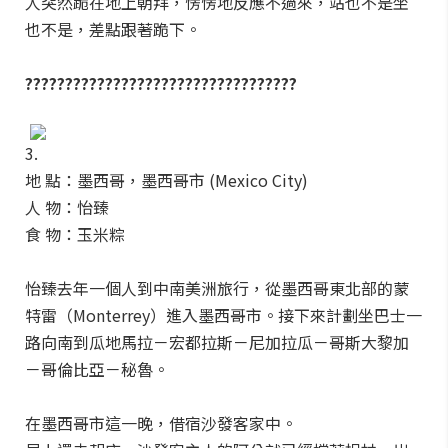
人突然跪在地上朝拜，愣愣地反應不過來，站也不是坐
也不是，差點跟著跪下。
??????????????????????????????????
3.
地 點：墨西哥，墨西哥市 (Mexico City)
人 物：怡臻
食 物：玉米粽
怡臻去年一個人到中南美洲旅行，從墨西哥東北部的蒙
特雷（Monterrey）進入墨西哥市。接下來計劃坐巴士一
路向南到瓜地馬拉－宏都拉斯－尼加拉瓜－哥斯大黎加
－哥倫比亞－秘魯。
在墨西哥市這一晚，借宿沙發客家中。