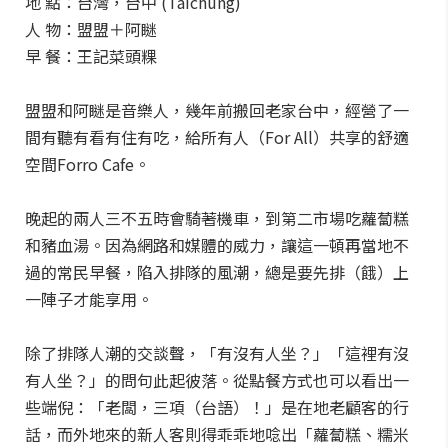
地 點：台灣，台中 (Taichung)
人 物：盟盟＋阿瞇
早 餐：王記菜頭粿
盟盟和阿瞇是音樂人，幾年前搬回老家台中，經營了一
間有聽有看有住有吃，給所有人（For All）共享的舒適
空間Forro Cafe。
晚起的兩人三不五時會騎著機車，到第二市場吃蘿蔔糕
和豬血湯。因為網路和媒體的威力，讓這一頓再當地不
過的常民早餐，陷入排隊的風潮，總是要先排（餓）上
一陣子才能享用。
除了排隊人潮的交談聲，「有沒有人坐？」「這裡有沒
有人坐？」的問句此起彼落。從點餐方式也可以看出一
些端倪：「老闆，三項（台語）！」是在地老顧客的行
話，而外地來的新人客則得乖乖地唸出「蘿蔔糕、糯米