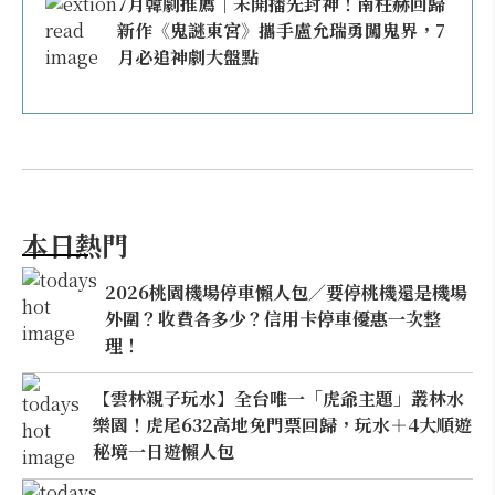
7月韓劇推薦｜未開播先封神！南柱赫回歸
新作《鬼謎東宮》攜手盧允瑞勇闖鬼界，7
月必追神劇大盤點
本日熱門
2026桃園機場停車懶人包／要停桃機還是機場
外圍？收費各多少？信用卡停車優惠一次整
理！
【雲林親子玩水】全台唯一「虎爺主題」叢林水
樂園！虎尾632高地免門票回歸，玩水＋4大順遊
秘境一日遊懶人包