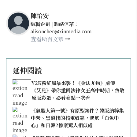
陳怡安
編輯企劃 | 聯絡信箱：
alisonchen@xinmedia.com
查看所有文章
延伸閱讀
Y2K粉紅風暴來襲！《金法尤物》前傳
《艾兒》帶你重回法律女王高中時期，致敬
原版彩蛋、必看亮點一次看
《氣體人第一號》有原型案件？韓版納粹集
中營、黑道找的核電奴隸，起底「白色中
心」和日韓2慘案驚人相似處