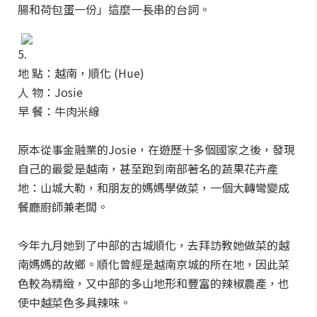
腸和荷包蛋一份」這麼一長串的台詞。
5.
地 點：越南，順化 (Hue)
人 物：Josie
早 餐：牛肉米線
原本從事金融業的Josie，在遊歷十多個國家之後，發現
自己的最愛是越南，甚至跑到南部著名的蔬果花卉產
地：山城大勒，和朋友的媽媽學做菜，一個大轉彎變成
餐廳廚師兼老闆。
今年九月她到了中部的古城順化，去拜訪教她做菜的越
南媽媽的故鄉。順化曾經是越南京城的所在地，因此菜
色較為精緻，又中部的多山地形和豐富的辣椒農產，也
使中越菜色多具辣味。