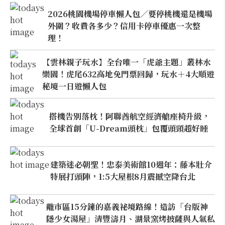
2026桃園機場停車懶人包／要停桃機還是機場
外圍？收費各多少？信用卡停車優惠一次整
理！
【雲林親子玩水】全台唯一「虎爺主題」叢林水
樂園！虎尾632高地免門票回歸，玩水＋4大順遊
秘境一日遊懶人包
搭機告別落枕！阿聯酋航空經濟艙座椅升級，
全球首創「U-Dream頭枕」包覆頭頸超好睡
建築迷必朝聖！忠泰美術館10週年：藤本壯介
特展打頭陣，1:5大屋根8月震撼空降台北
離市區15分鐘的嘉義祕境路線！造訪「台版神
隱少女湯屋」清豐濤月、湖景窯烤披薩與人氣私