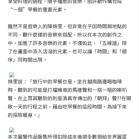
享受料理的過程、隨手播放的音樂，由許動作構合成
“一個”早餐的重要元素。
雖然不是音樂人的陳姝里，但非常在乎因時間與地點的
不同，聽什麼樣的音樂來搭配，所以在本次的創作之
中，加進了許多音樂的元素，不僅如此，「五線譜」除
了在畫面中添入活潑的元素，也可以讓「時間」和「順
序」同時間出現。
姝里說：「旅行中的早餐也是，坐在越南路邊喝咖啡
時，聽到的可能是打檔機車的馬達聲和一搭一唱的喇叭
聲，在土耳其聽到的則是清真寺傳出的「朝拜」聲??在開
啟一天的行程之前，藉由吃早餐的這段時間，為接下來
的探險暖身。」
本次展覽作品販售所得扣除成本後將全數捐給世界展望