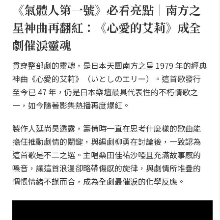
《氣體人第一號》必看亮點｜南方之
星神曲再翻紅：《心愛的艾莉》成全
劇催淚靈魂
貫穿整部劇的靈魂，是日本天團南方之星 1979 年的經典
神曲《心愛的艾莉》（いとしのエリー）。這首歌發行
至今已 47 年，仍是日本樂壇最具代表性的不朽情歌之
一，如今隨著影集熱播再度爆紅。
製作人延尚昊透露，籌備時一直在思考什麼樣的歌曲能
擔任推動劇情的關鍵，與編劇柳勇在討論後，一致認為
這首歌是不二之選。主唱桑田佳祐沙啞且充滿故事感的
嗓音，讓這首浪漫卻略帶傷感的旋律，與劇情所堆疊的
惆悵情緒不謀而合，成為全劇最催淚的化學反應。