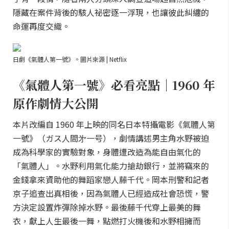
隱藏在案件背後的駭人祕密逐一浮現，也讓彼此糾纏的
命運再度交織。
日劇《氣體人第一號》。圖片來源 | Netflix
《氣體人第一號》必看亮點｜1960 年
原作劇情大公開
本片改編自 1960 年上映的同名日本特攝電影《氣體人第
一號》（ガス人間㐧一号），劇情講述男主角水野被迫
成為科學家的實驗對象，身體遭改造為能自由氣化的
「氣體人」。水野利用氣化能力搶劫銀行，並將竊來的
金錢拿來資助他的舞蹈家戀人藤千代。岡本刑警和記者
京子追查出真相後，因為氣體人已經造成社會恐慌，警
方決定設置炸彈除掉水野。最後藤千代穿上最美的舞
衣，獻上人生最後一舞，點燃打火機後和水野相擁而