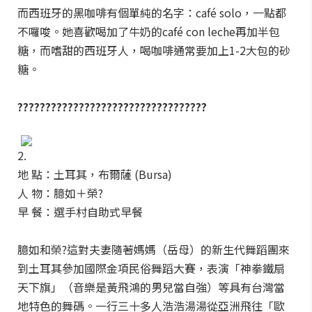
而西班牙的黑咖啡有個單純的名字：café solo，一點都
不囉唆。她喜歡喝加了牛奶的café con leche再加半包
糖，而嗜甜的西班牙人，喝咖啡通常要加上1-2大包的砂
糖。
??????????????????????????????????
2.
地 點：土耳其，布爾薩 (Bursa)
人 物：臆如＋榮?
早 餐：選手村自助式早餐
臆如和榮?這對夫妻隨著媽媽（岳母）的新生代舞蹈團來
到土耳其參加國際金項民俗舞蹈大賽，表演「神拳鐵扇
天下旗」（音樂是黃飛鴻的男兒當自強）等具有台灣當
地特色的舞碼。一行三十多人浩浩湯湯從亞洲飛往「歐