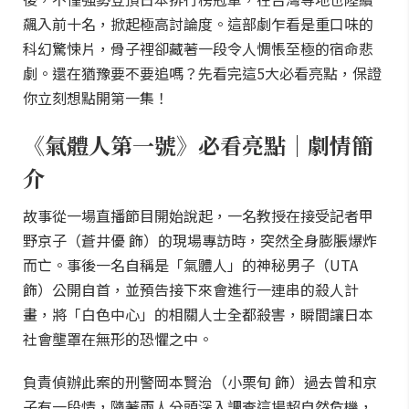
飆入前十名，掀起極高討論度。這部劇乍看是重口味的
科幻驚悚片，骨子裡卻藏著一段令人惆悵至極的宿命悲
劇。還在猶豫要不要追嗎？先看完這5大必看亮點，保證
你立刻想點開第一集！
《氣體人第一號》必看亮點｜劇情簡
介
故事從一場直播節目開始說起，一名教授在接受記者甲
野京子（蒼井優 飾）的現場專訪時，突然全身膨脹爆炸
而亡。事後一名自稱是「氣體人」的神秘男子（UTA
飾）公開自首，並預告接下來會進行一連串的殺人計
畫，將「白色中心」的相關人士全都殺害，瞬間讓日本
社會壟罩在無形的恐懼之中。
負責偵辦此案的刑警岡本賢治（小栗旬 飾）過去曾和京
子有一段情，隨著兩人分頭深入調查這場超自然危機，