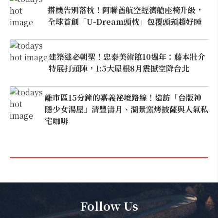
搭機告別落枕！阿聯酋航空經濟艙座椅升級，
全球首創「U-Dream頭枕」包覆頭頸超好睡
建築迷必朝聖！忠泰美術館10週年：藤本壯介
特展打頭陣，1:5大屋根8月震撼空降台北
離市區15分鐘的嘉義祕境路線！造訪「台版神
隱少女湯屋」清豐濤月、湖景窯烤披薩與人氣私
宅咖啡
Follow Us