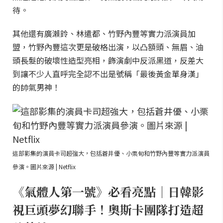
待。
其他還有廣瀨鈴、林遣都、竹野內豐等實力派演員加
盟，竹野內豐這次更是破格出演，以凸額頭、無眉、油
頭長髮的破壞性造型亮相，飾演劇中反派黑道，反差大
到讓不少人直呼完全認不出是號稱「最後黃金單身漢」
的帥氣男神！
這部影集的演員卡司超強大，包括蒼井優、小栗旬和竹野內豐等實力派演員
參演。圖片來源 | Netflix
《氣體人第一號》必看亮點｜日韓影
視巨頭夢幻聯手！奧斯卡團隊打造超