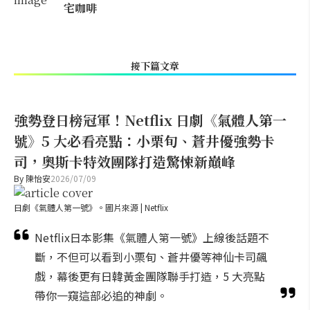
宅咖啡
接下篇文章
強勢登日榜冠軍！Netflix 日劇《氣體人第一
號》5 大必看亮點：小栗旬、蒼井優強勢卡
司，奧斯卡特效團隊打造驚悚新巔峰
By
陳怡安
2026/07/09
日劇《氣體人第一號》。圖片來源 | Netflix
Netflix日本影集《氣體人第一號》上線後話題不
斷，不但可以看到小栗旬、蒼井優等神仙卡司飆
戲，幕後更有日韓黃金團隊聯手打造，5 大亮點
帶你一窺這部必追的神劇。