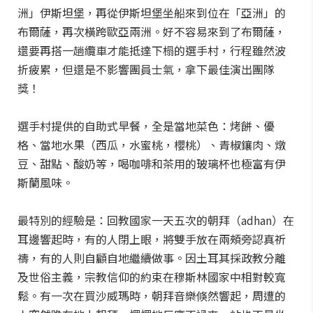
洲」伊斯坦堡，再從伊斯坦堡坐船來到位在「亞洲」的
布爾薩，再次橫跨歐亞兩洲。好不容易來到了布爾薩，
還要再搭一趟纜車才能抵達下榻的選手村，行程雖然波
折疲累，但還是不影響團員士氣，拿下最佳演出團隊
獎！
選手村提供的自助式早餐，全是當地菜色：烤餅、優
格、當地水果（西瓜，水蜜桃，櫻桃）、青椒鑲肉、燉
豆、甜點、酸奶等，喝咖啡和茶用的玻璃杯也極富有伊
斯蘭風味。
最特別的經驗是：回教國家一天五次的朝拜（adhan）在
耳邊響起時，有的人閉上眼，將雙手放在兩頰旁認真祈
禱，有的人則自顧自地繼續做事。因土耳其採政教分離
及世俗主義，宗教信仰的約束在穆斯林國家中相對較寬
鬆。有一次在買沙威瑪時，朝拜音樂倏然響起，周遭的