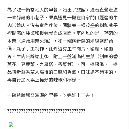
為了吃一頓當地人的早餐，她出了旅館，憑著直覺走進
一條靜謐的小巷子，果真遇見一攤在自家門口經營的牛
肉米線店。沒有室內座位，圍牆旁一棵茂盛的樹和巷子
裡擺滿的矮桌和板凳就自成店面。室內堆的是一落落的
木柴（湯頭用柴火燒），和一碗碗新鮮的米線盛好預
備，丸子手工制作，此外還有生牛肉片、豬腳、豬血
等。牛肉米線端上後，附上一盤滿滿的生菜（刨絲的香
蕉花、豆芽菜、九層塔、香菜等），可一邊啜湯，一邊
品嚐新鮮香草入湯後的口感和香氣，口味還不夠重的，
再自行加入桌上備好的辣椒和檸檬。
一碗熱騰騰又澎湃的早餐，吃完好上工去！
??????????????????????????????????