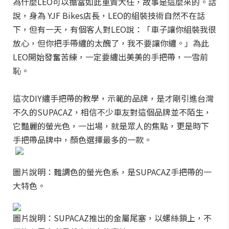
為什麼LEO可以擔當如此重責大任，故事是這麼來的。話
說，身為 YJF Bikes店長，LEO的組裝技術自然不在話
下，但有一天，有個客人對LEO說：「車子讓你組裝我很
放心，但你把手帶纏的太醜了，我不要讓你纏。」為此
LEO開始發奮苦練，一定要纏出美美的手把帶，一雪前
恥。
這次DIY纏手把帶的教學，示範的品牌，是才剛引進台灣
不久的SUPACAZ，相信不少車友對這個品牌並不陌生，
它豔麗的螢光色，一出場，就是眾人的焦點，更是時下
手把帶品牌中，顏色選擇最多的一款。
圖片說明：難調色的螢光色系，是SUPACAZ手把帶的一
大特色。
圖片說明：SUPACAZ推出的金屬尾塞，以螺絲鎖上，不