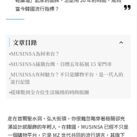
鞋論壇」起家的品牌，怎麼用 20 年的時間，成為
當今韓國流行指標？
文章目錄
MUSINSA為何來台？
MUSINSA插旗台灣，目標五年拓展 15 家門市
MUSINSA有何魅力？不只是購物平台，是一代人的
流行記憶
從球鞋到全方位生活風格的時尚版圖
走在首爾聖水洞、弘大街頭，你很難忽略穿著極簡卻充
滿設計感服飾的年輕人。在韓國，MUSINSA 已經不只是
一個購物平台，它是 MZ 世代共同的流行語言，其旗下