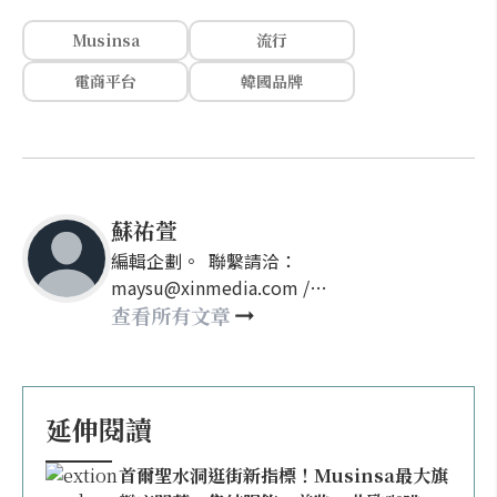
Musinsa
流行
電商平台
韓國品牌
蘇祐萱
編輯企劃。 聯繫請洽：
maysu@xinmedia.com /
may860527@gmail.com
查看所有文章
延伸閱讀
首爾聖水洞逛街新指標！Musinsa最大旗