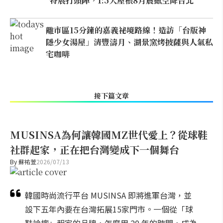
特展打頭陣，1:5大屋根8月震撼空降台北
離市區15分鐘的嘉義祕境路線！造訪「台版神
隱少女湯屋」清豐濤月、湖景窯烤披薩與人氣私
宅咖啡
接下篇文章
MUSINSA為何讓韓國MZ世代愛上？從球鞋
社群起家，正在把台灣變成下一個舞台
By
蘇祐萱
2026/07/13
韓國時尚流行平台 MUSINSA 即將進軍台灣，並
設下五年內要在台灣拓展15家門市。一個從「球