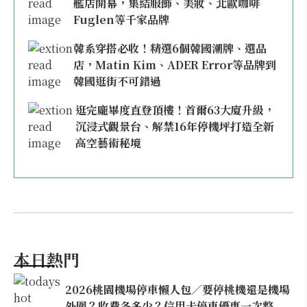
艦店開幕，集結服飾、美妝、北歐咖啡
Fuglen等千家品牌
韓系穿搭必收！精選6個韓國潮牌、選品
店，Matin Kim、ADER Error等品牌到
韓國逛街不可錯過
逛完龐畢度直登頂樓！首爾63大廈升級，
沉浸式觀景台、解禁16年停機坪打造全新
高空藝術秘境
本日熱門
2026桃園機場停車懶人包／要停桃機還是機場
外圍？收費各多少？信用卡停車優惠一次整