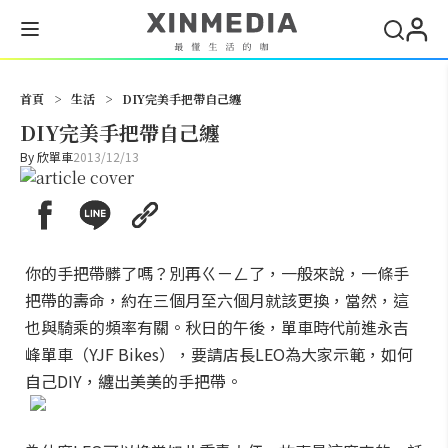
搜尋
首頁
>
生活
>
DIY完美手把帶自己纏
DIY完美手把帶自己纏
By
欣單車
2013/12/13
你的手把帶髒了嗎？別再ㄍㄧㄥ了，一般來說，一條手
把帶的壽命，約在三個月至六個月就該更換，當然，這
也與騎乘的頻率有關。秋日的午後，單車時代前進永吉
峰單車（YJF Bikes），要請店長LEO為大家示範，如何
自己DIY，纏出美美的手把帶。