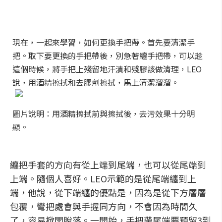
現在，一起來學習，如何更換手把帶。首先要清潔手
把。取下要更換的手把帶後，別急著纏手把帶，可以趁
這個時候，將手把上殘留地汗漬和殘膠該做清理，LEO
說，用酒精擦拭和去膠劑擦拭，馬上清潔溜溜。
圖片說明：用酒精擦拭前與擦拭後，去污效果十分明
顯。
纏把手套的方向有從上端到尾端，也可以從尾端到
上端。隨個人喜好。LEO示範的是從尾端纏到上
端，他說，從下端纏的優點是，因為是從下方層層
包覆，彎把處會與手握同方向，不會因為時間久
了，容易掀開脫落。一開始，手把帶尾端要預留3到