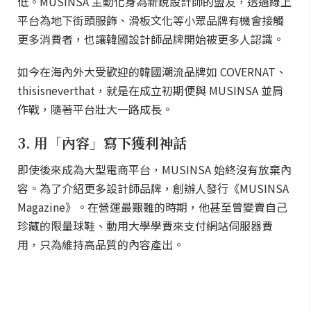
低。MUSINSA 主動化身為新銳設計師的盟友，透過線上
平台為地下街頭服飾、滑板文化等小眾品牌有機會接觸
更多消費者，也讓韓國設計師品牌開始被更多人認識。
如今在海內外大受歡迎的韓國潮流品牌如 COVERNAT、
thisisneverthat，就是在成立初期便與 MUSINSA 並肩
作戰，隨著平台壯大一路成長。
3. 用「內容」寫下獲利神話
即使後來成為大型電商平台，MUSINSA 始終沒有放棄內
容。為了介紹更多設計師品牌，創辦人發行《MUSINSA
Magazine》。在營運最艱難的時期，他甚至曾變賣自己
珍藏的限量球鞋、動用大學學費來支付網站伺服器費
用，只為維持高品質的內容產出。