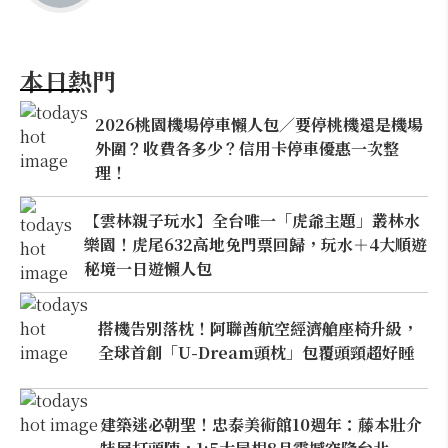
本日熱門
2026桃園機場停車懶人包／要停桃機還是機場
外圍？收費各多少？信用卡停車優惠一次整
理！
【雲林親子玩水】全台唯一「虎爺主題」叢林水
樂園！虎尾632高地免門票回歸，玩水＋4大順遊
秘境一日遊懶人包
搭機告別落枕！阿聯酋航空經濟艙座椅升級，
全球首創「U-Dream頭枕」包覆頭頸超好睡
建築迷必朝聖！忠泰美術館10週年：藤本壯介