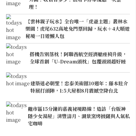
理！
【雲林親子玩水】全台唯一「虎爺主題」叢林水
樂園！虎尾632高地免門票回歸，玩水＋4大順遊
秘境一日遊懶人包
搭機告別落枕！阿聯酋航空經濟艙座椅升級，
全球首創「U-Dream頭枕」包覆頭頸超好睡
建築迷必朝聖！忠泰美術館10週年：藤本壯介
特展打頭陣，1:5大屋根8月震撼空降台北
離市區15分鐘的嘉義祕境路線！造訪「台版神
隱少女湯屋」清豐濤月、湖景窯烤披薩與人氣私
宅咖啡