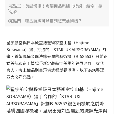
亮點三：美感爆棚！專屬備品與機上特調「鏡空」搶
先看
亮點四：哪些航線可以搭到這架藝術機？
星宇航空與日本殿堂級藝術家空山基（Hajime
Sorayama）攜手打造的「STARLUX AIRSORAYAMA」計
畫，首架具備金屬洗鍊光澤的藝術機（B-58553）日前正
式首航東京！這場重新定義航空美學的跨界合作，從代
言人、機上備品到首飛儀式都話題滿滿，以下為您整理
四大必看亮點。