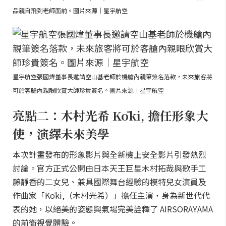
品親自飛到老師面前。圖片來源｜星宇航空
星宇航空張國煒董事長邀請空山基老師於機艙內親筆簽名落款，未來旅客將
可於客艙內親眼欣賞大師珍貴簽名。圖片來源｜星宇航空
亮點二：木村光希 Kōki, 擔任形象大
使，演繹未來美學
本次計畫發布的形象影片與全新機上安全影片引發熱烈
討論。官方正式公開由日本天王巨星木村拓哉與歌手工
藤靜香的二女兒、兼具國際舞台經驗的模特兒女演員及
作曲家「Kōki,（木村光希）」擔任主演，身為新世代代
表的她，以絕美的姿態與氣場完美詮釋了 AIRSORAYAMA
的前衛視覺體驗。