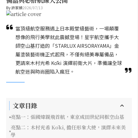
備品與必搭航線大公開
By
許家禎
2026/07/13
當頂級航空服務遇上日本殿堂級藝術，一場顛覆
想像的飛行美學就此震撼登場！星宇航空攜手大
師空山基打造的「STARLUX AIRSORAYAMA」金
屬塗裝藝術機正式起飛，不僅有絕美專屬備品，
更請來木村光希 Kōki 演繹前衛大片，準備讓全球
航空迷與時尚圈陷入瘋狂。
文章目錄
亮點一：張國煒親飛首航，東京成田世紀同框空山基
亮點二：木村光希 Kōki, 擔任形象大使，演繹未來美
學