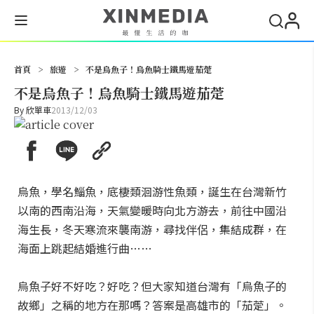
搜尋
首頁
>
旅遊
>
不是烏魚子！烏魚騎士鐵馬遊茄萣
不是烏魚子！烏魚騎士鐵馬遊茄萣
By
欣單車
2013/12/03
烏魚，學名鯔魚，底棲類洄游性魚類，誕生在台灣新竹
以南的西南沿海，天氣變暖時向北方游去，前往中國沿
海生長，冬天寒流來襲南游，尋找伴侶，集結成群，在
海面上跳起結婚進行曲……
烏魚子好不好吃？好吃？但大家知道台灣有「烏魚子的
故鄉」之稱的地方在那嗎？答案是高雄市的「茄萣」。