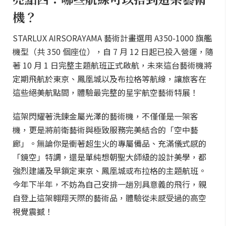
機？
STARLUX AIRSORAYAMA 藝術計畫選用 A350-1000 旗艦
機型（共 350 個座位），自 7 月 12 日起已投入營運，隨
著 10 月 1 日完整主題航班正式啟航，未來這台藝術機將
定期飛航於東京、鳳凰城以及布拉格等航線，讓旅客在
這些絕美航點間，體驗最完整的星宇航空藝術特展！
這架閃耀著洗鍊金屬光澤的藝術機，不僅僅是一架客
機，更是將前衛藝術與極致服務完美結合的「空中藝
廊」。無論你是衝著超生火的專屬備品、充滿儀式感的
「鏡空」特調，還是單純想朝聖大師級的設計美學，都
強烈建議及早鎖定東京、鳳凰城或布拉格的主題航班。
今年下半年，不妨為自己安排一趟別具意義的飛行，親
自登上這架翱翔天際的藝術品，體驗從未感受過的高空
視覺震撼！