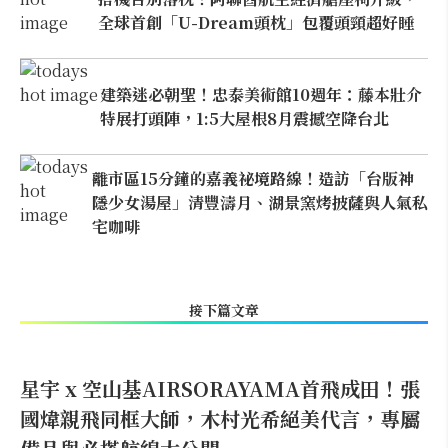
全球首創「U-Dream頭枕」包覆頭頸超好睡
建築迷必朝聖！忠泰美術館10週年：藤本壯介
特展打頭陣，1:5大屋根8月震撼空降台北
離市區15分鐘的嘉義祕境路線！造訪「台版神
隱少女湯屋」清豐濤月、湖景窯烤披薩與人氣私
宅咖啡
接下篇文章
星宇 x 空山基AIRSORAYAMA首飛成田！張
國煒親飛同框大師，木村光希絕美代言，專屬