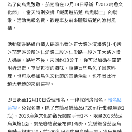
為了向烏魚
致敬
，茄萣將在12月14日舉辦「2013烏魚文
化節」，當天特別安排「鐵馬遊茄萣-烏魚騎士」的騎
乘，活動免報名費，歡迎車友前來體驗茄萣的漁村風
情。
活動騎乘路線自情人碼頭出發＞正大路＞濱海路(1-4)段
＞茄萣區公所＞仁愛路二段＞仁愛路一段＞正大路＞情
人碼頭，路程不長，來回約13公里，你可以加碼在茄萣
附近逛逛，享受難得的海味，順便買些烏魚子回家料
理，也可以參加烏魚文化節的其他活動，也不罔此行一
趟大老遠的來到這裡。
即日起至12月10日受理報名，一律採網路報名，
報名點
這裡
，免報名費，除了有簡易補給品(720ml行動能量飲1
瓶)、2013烏魚文化節觀光闖關手冊1本、限量2013茄萣
烏魚旗1面、緊急聯絡安全布條1條外，完騎頒發茄萣烏
魚騎士證書1張，前100名報到的早鳥騎士還可獲烏魚騎