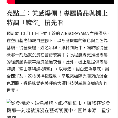
亮點三：美感爆棚！專屬備品與機上
特調「鏡空」搶先看
預計於 10 月 1 日正式上線的 AIRSORAYAMA 主題備品，
在空山基老師親自監修下，以呼應機體的銀色與金色為
基調。從登機證、姓名吊牌、紙杯到紙巾，讓旅客從登
機那一刻起就沉浸在藝術饗宴中；長程航線更推出專屬
的經濟艙與豪華經濟艙過夜包。此外，機上還提供專屬
特調「空山基特調-鏡空」，以琴酒、甜白酒為基底，融
合西洋梨、荔枝與檸檬風味，呈現宛如陽光灑落的淡金
色酒體，透過味覺完美呼應大師科技與感性交織的創作
世界。