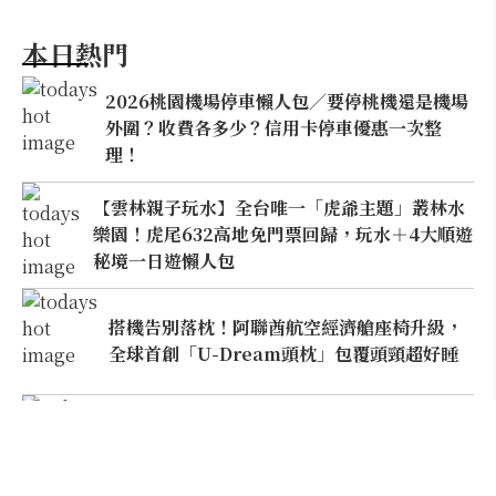
本日熱門
2026桃園機場停車懶人包／要停桃機還是機場
外圍？收費各多少？信用卡停車優惠一次整
理！
【雲林親子玩水】全台唯一「虎爺主題」叢林水
樂園！虎尾632高地免門票回歸，玩水＋4大順遊
秘境一日遊懶人包
搭機告別落枕！阿聯酋航空經濟艙座椅升級，
全球首創「U-Dream頭枕」包覆頭頸超好睡
建築迷必朝聖！忠泰美術館10週年：藤本壯介
特展打頭陣，1:5大屋根8月震撼空降台北