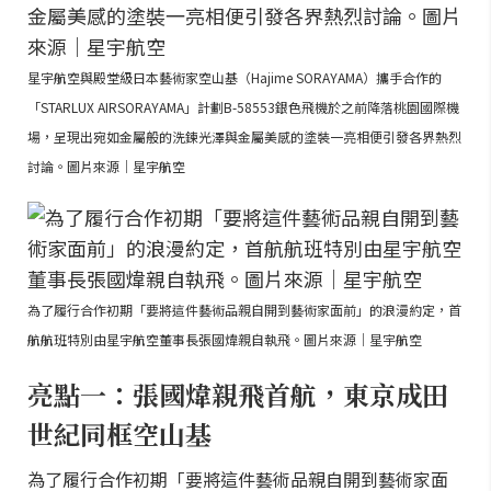
星宇航空與殿堂級日本藝術家空山基（Hajime SORAYAMA）攜手合作的
「STARLUX AIRSORAYAMA」計劃B-58553銀色飛機於之前降落桃園國際機
場，呈現出宛如金屬般的洗鍊光澤與金屬美感的塗裝一亮相便引發各界熱烈
討論。圖片來源｜星宇航空
為了履行合作初期「要將這件藝術品親自開到藝術家面前」的浪漫約定，首
航航班特別由星宇航空董事長張國煒親自執飛。圖片來源｜星宇航空
亮點一：張國煒親飛首航，東京成田
世紀同框空山基
為了履行合作初期「要將這件藝術品親自開到藝術家面