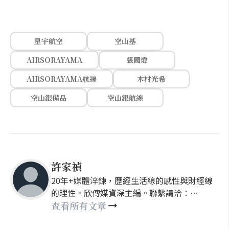
星宇航空
空山基
AIRSORAYAMA
張國煒
AIRSORAYAMA航線
木村光希
空山銀備品
空山銀航線
許家禎
20年+媒體淬鍊，歷經生活線的感性與財經線
的理性。欣傳媒資深主編。聯繫請洽：
nellyhsu@xinmedia.com
查看所有文章