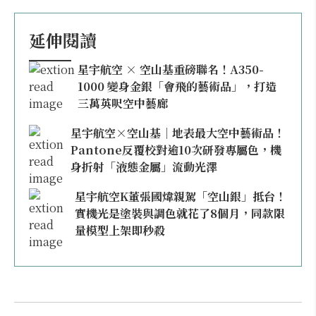
延伸閱讀
星宇航空 × 空山基重磅聯名！A350-
1000 變身金銀「會飛的藝術品」，打造
三萬英呎空中藝廊
星宇航空×空山基｜地表最大空中藝術品！
Pantone反覆校對逾10次研發專屬色，機
身折射「液態金屬」流動光澤
星宇航空K董張國煒親駕「空山銀」抵台！
實機光是塗裝與調色就花了8個月，同款限
量模型上架即秒殺