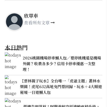
欣單車
查看所有文章
本日熱門
2026桃園機場停車懶人包／要停桃機還是機場
外圍？收費各多少？信用卡停車優惠一次整
理！
【雲林親子玩水】全台唯一「虎爺主題」叢林水
樂園！虎尾632高地免門票回歸，玩水＋4大順遊
秘境一日遊懶人包
搭機告別落枕！阿聯酋航空經濟艙座椅升級，