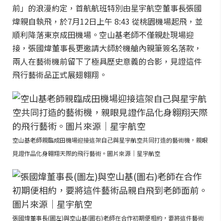
前」的浪漫約定，首航航班特別由星宇航空董事長張國
煒親自執飛，於7月12日上午 8:43 從桃園機場起飛，並
順利降落東京成田機場。空山基老師不僅親赴現場迎
接，張國煒董事長更邀請大師於機艙內親筆簽名落款，
兩人在藝術機前留下了極具歷史意義的合影，見證這件
飛行藝術品正式展翅翱翔。
空山基老師親臨成田機場迎接這架自己與星宇航空共同打造的藝術機，親眼
見證作品化身翱翔天際的飛行藝術。圖片來源｜星宇航空
張國煒董事長(圖左)與空山基(圖右)老師在合作初期便相約，要將這件藝術