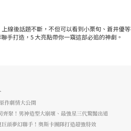
一號》上線後話題不斷，不但可以看到小栗旬、蒼井優
聯手打造，5 大亮點帶你一窺這部必追的神劇。
介
年原作劇情大公開
司齊聚！男神造型大崩壞、最強星三代驚豔出道
視巨頭夢幻聯手！奧斯卡團隊打造超強特效