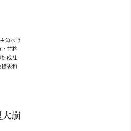
男主角水野
行，並將
經造成社
火機後和
型大崩