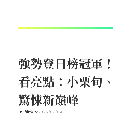
強勢登日榜冠軍！N
看亮點：小栗旬
驚悚新巔峰
By
陳怡安
2026/07/09