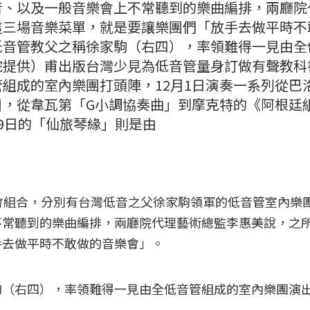
音、以及一般音樂會上不常聽到的樂曲編排，兩廳院
這三場音樂菜單，就是要讓樂團們「放手去做平時不
低音管教父之稱徐家駒（右四），率領難得一見由全
院提供）甫出版台灣少見為低音管量身訂做有聲教科
組成的室內樂團打頭陣，12月1日演奏一系列從巴
目，從韋瓦第「G小調協奏曲」到摩克特的《阿根廷
9日的「仙旅琴緣」則是由
會組合，分別有台灣低音之父徐家駒領軍的低音管室內樂
不常聽到的樂曲編排，兩廳院代理藝術總監李惠美說，之
手去做平時不敢做的音樂會」。
駒（右四），率領難得一見由全低音管組成的室內樂團演