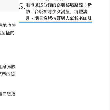
5
.
離市區15分鐘的嘉義祕境路線！造
訪「台版神隱少女湯屋」清豐濤
月、湖景窯烤披薩與人氣私宅咖啡
等地也陸
悵至極的
全身膨脹
連串的殺
超自然危