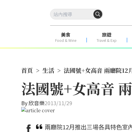
美食
旅遊
Food & Wine
Travel & Exp
首頁
>
生活
>
法國號+女高音 兩廳院1
法國號+女高音 
By
欣音樂
2013/11/29
兩廳院12月推出三場各具特色室