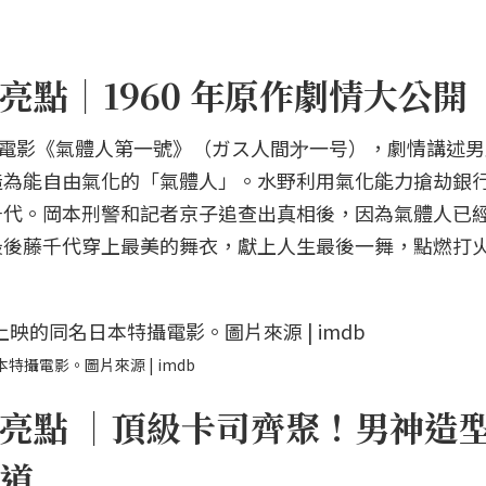
點｜1960 年原作劇情大公開
特攝電影《氣體人第一號》（ガス人間㐧一号），劇情講述
造為能自由氣化的「氣體人」。水野利用氣化能力搶劫銀
千代。岡本刑警和記者京子追查出真相後，因為氣體人已
最後藤千代穿上最美的舞衣，獻上人生最後一舞，點燃打
特攝電影。圖片來源 | imdb
亮點 ｜頂級卡司齊聚！男神造
道