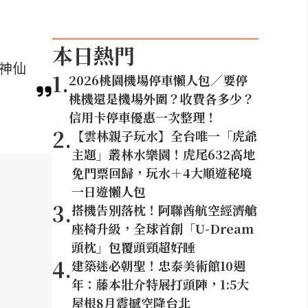
本日熱門
等神仙
1
.
2026桃園機場停車懶人包／要停
桃機還是機場外圍？收費各多少？
信用卡停車優惠一次整理！
2
.
【雲林親子玩水】全台唯一「虎爺
主題」叢林水樂園！虎尾632高地
免門票回歸，玩水＋4大順遊秘境
一日遊懶人包
3
.
搭機告別落枕！阿聯酋航空經濟艙
座椅升級，全球首創「U-Dream
頭枕」包覆頭頸超好睡
4
.
建築迷必朝聖！忠泰美術館10週
年：藤本壯介特展打頭陣，1:5大
屋根8月震撼空降台北