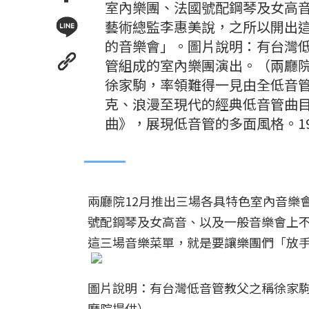
室內樂團、法國號配鋼琴及女高
藝術總監李惠美說，之所以開出
的音樂會」。圖片說明：有台灣
管組成的室內樂團演出。（兩廳
徐家駒，率領難得一見由全低音管
克、浪漫至現代的經典低音管曲
曲》，展現低音管的多面風格。1
兩廳院12月推出三場各具特色室內音樂
號配鋼琴及女高音、以及一般音樂會上
這三場音樂菜單，就是要讓樂團們「放
圖片說明：有台灣低音管教父之稱徐家
廳院提供）