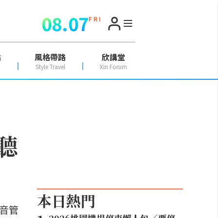
08.07
F R I
點
風格帶路
欣講堂
Style Travel
Xin Forum
聽
本日熱門
音管