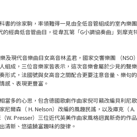
科書的徐家駒，率領難得一見由全低音管組成的室內樂團
現代的經典低音管曲目，從韋瓦第「G小調協奏曲」到摩克
樂及現代音樂曲目女高音林孟君，國家交響樂團 （NSO
人組成，三位音樂家皆表示，這次音樂會屬於少見的聲樂
奏形式，法國號與女高音之間配合更要注意音量、樂句的
情感、表現更豐富。
相當多的心思，包含德國歌劇作曲家倪可籟改編貝利尼歌
森（ H. Nelson）改編的風趣民謠，以及庫克（ A.
普萊瑟（W. Presser）三位近代英美作曲家風格迥異新奇的
出清新、悠遠饒富趣味的旋律。