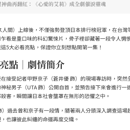
星神曲再翻紅：《心愛的艾莉》成全劇催淚靈魂
》（ガス人間）上線後，不僅強勢登頂日本排行榜冠軍，在台灣
劇乍看是重口味的科幻驚悚片，骨子裡卻藏著一段令人惆
這5大必看亮點，保證你立刻想點開第一集！
亮點｜劇情簡介
在接受記者甲野京子（蒼井優 飾）的現場專訪時，突然
神秘男子（UTA 飾）公開自首，並預告接下來會進行一
都殺害，瞬間讓日本社會壟罩在無形的恐懼之中。
飾）過去曾和京子有一段情，隨著兩人分頭深入調查這場
現，也讓彼此糾纏的命運再度交織。