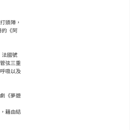
打頭陣，
特的《阿
）法國號
管弦三重
呼吸以及
劇《夢遊
作品，藉由結