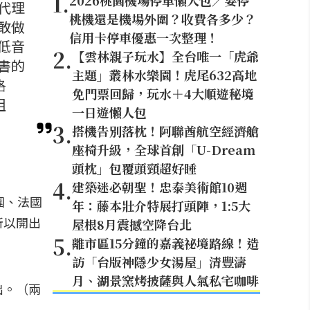
1
.
2026桃園機場停車懶人包／要停
代理
桃機還是機場外圍？收費各多少？
敢做
信用卡停車優惠一次整理！
低音
2
.
【雲林親子玩水】全台唯一「虎爺
書的
主題」叢林水樂園！虎尾632高地
洛
免門票回歸，玩水＋4大順遊秘境
組
一日遊懶人包
3
.
搭機告別落枕！阿聯酋航空經濟艙
座椅升級，全球首創「U-Dream
頭枕」包覆頭頸超好睡
4
.
建築迷必朝聖！忠泰美術館10週
團、法國
年：藤本壯介特展打頭陣，1:5大
所以開出
屋根8月震撼空降台北
5
.
離市區15分鐘的嘉義祕境路線！造
訪「台版神隱少女湯屋」清豐濤
月、湖景窯烤披薩與人氣私宅咖啡
出。（兩