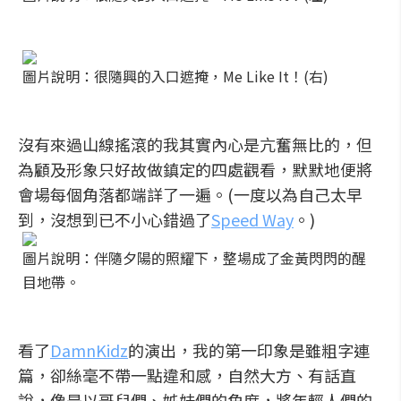
圖片說明：很隨興的入口遮掩，Me Like It！(右)
沒有來過山線搖滾的我其實內心是亢奮無比的，但
為顧及形象只好故做鎮定的四處觀看，默默地便將
會場每個角落都端詳了一遍。(一度以為自己太早
到，沒想到已不小心錯過了
Speed Way
。)
圖片說明：伴隨夕陽的照耀下，整場成了金黃閃閃的醒
目地帶。
看了
DamnKidz
的演出，我的第一印象是雖粗字連
篇，卻絲毫不帶一點違和感，自然大方、有話直
說，像是以哥兒們、姊妹們的角度，將年輕人們的