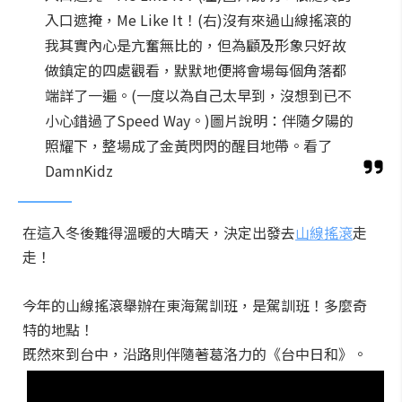
入口遮掩，Me Like It！(右)沒有來過山線搖滾的
我其實內心是亢奮無比的，但為顧及形象只好故
做鎮定的四處觀看，默默地便將會場每個角落都
端詳了一遍。(一度以為自己太早到，沒想到已不
小心錯過了Speed Way。)圖片說明：伴隨夕陽的
照耀下，整場成了金黃閃閃的醒目地帶。看了
DamnKidz
在這入冬後難得溫暖的大晴天，決定出發去
山線搖滾
走
走！
今年的山線搖滾舉辦在東海駕訓班，是駕訓班！多麼奇
特的地點！
既然來到台中，沿路則伴隨著葛洛力的《台中日和》。