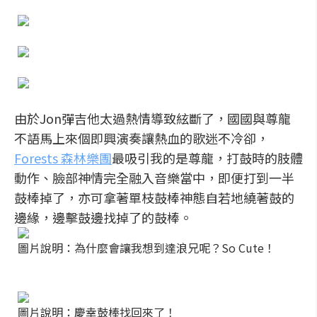
由於Jon彈吉他太過熱情導致絃斷了，國國與尊龍
不語馬上來個即興演奏讓熱血的歌迷不冷卻，
Forests 森林樂團
最吸引我的是尊龍，打鼓時的肢體
動作、臉部神情完全融入音樂當中，即便打到一半
鼓棒掉了，亦可拿著單枝鼓棒神態自若地繞著鼓的
邊緣，邊擊鼓邊找掉了的鼓棒。
圖片說明：為什麼會讓我想到達浪兄呢？So Cute！
圖片說明：慶幸鼓棒找回來了！