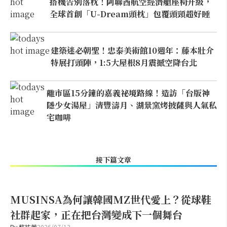
搭機告別落枕！阿聯酋航空經濟艙座椅升級，
全球首創「U-Dream頭枕」包覆頭頸超好睡
建築迷必朝聖！忠泰美術館10週年：藤本壯介
特展打頭陣，1:5大屋根8月震撼空降台北
離市區15分鐘的嘉義祕境路線！造訪「台版神
隱少女湯屋」清豐濤月、湖景窯烤披薩與人氣私
宅咖啡
接下篇文章
MUSINSA為何讓韓國MZ世代愛上？從球鞋
社群起家，正在把台灣變成下一個舞台
By
蘇祐萱
2026/07/13