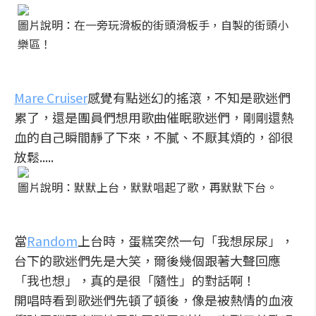
圖片說明：在一旁玩滑板的街頭滑板手，自製的街頭小
樂區！
Mare Cruiser
感覺有點迷幻的搖滾，不知是歌迷們
累了，還是團員們想用歌曲催眠歌迷們，剛剛還熱
血的自己瞬間靜了下來，不膩、不厭其煩的，卻很
放鬆.....
圖片說明：默默上台，默默唱起了歌，再默默下台。
當
Random
上台時，蛋糕突然一句「我想尿尿」，
台下的歌迷們先是大笑，爾後幾個跟著大聲回應
「我也想」，真的是很「隨性」的對話啊！
開唱時看到歌迷們先頓了頓後，像是被熱情的血液