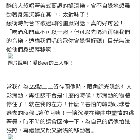
醉的大叔唱著美式藍調的搖滾樂，會不自覺地想舞
動著身軀沉醉在其中，太對味了！
緩衝時對台下歌迷聊的幽默對話，真的好可愛！
「喝酒和開車不可以一起，但可以先喝酒再聽我們
的音樂，這樣我們唱的歌你會覺得好聽」目光無法
從他們身邊轉移啊！
圖片說明：愛Beer的三人組！
當我在為.22點二二留存圖像時，眼角餘光隱約有人
影滑動，再想該不會是什麼的時候，那滑動的物體
停住了！就在我的左方！什麼？害怕的轉動眼球看
過去的時候...這位阿姨！一邊沉浸在樂曲中盡情的跳
著舞，時不時的還會回神一下，為自己的偶像拍幾
張照，再繼續又跳又對嘴的移動著...