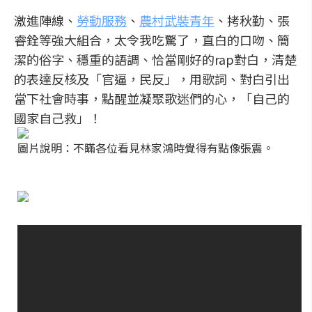
激進陣線、
勞動服務
、
農村武裝青年
、拷秋勤、張
睿銓等強大組合，太令我吃驚了，直白的口吻、簡
潔的俗字、穩重的語調、恰當剛好的rap對白，清楚
的表達反核及「官逼，民反」，用歌詞、對白引出
當下社會時事，點醒並凝聚歌迷們的心，「自己的
國家自己救」！
圖片說明：不瞞各位看見林家鴻時覺得有點像張震。