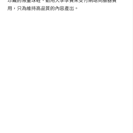
珍藏的限量球鞋、動用大學學費來支付網站伺服器費
用，只為維持高品質的內容產出。