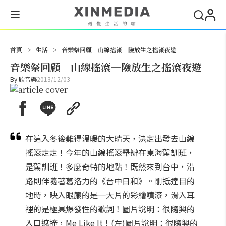
搜尋
首頁
>
生活
>
音樂祭回顧│山線搖滾─險放生之搖滾夜遊
音樂祭回顧│山線搖滾─險放生之搖滾夜遊
By
欣音樂
2013/12/03
在這入冬後難得溫暖的大晴天，決定出發去山線
搖滾走走！今年的山線搖滾舉辦在東海駕訓班，
是駕訓班！多麼奇特的地點！既然來到台中，沿
路則伴隨著葛洛力的《台中日和》。剛抵達目的
地時，映入眼簾的是一大片的彩繪噴漆，滑入耳
裡的是極具爆發性的歌詞！圖片說明：很隨興的
入口遮掩，Me Like It！(左)圖片說明：很隨興的