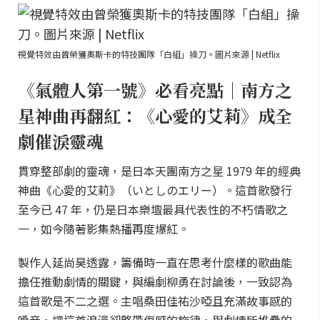
視覺特效由曾榮獲奧斯卡的特技團隊「白組」操刀。圖片來源 | Netflix
《氣體人第一號》必看亮點｜南方之
星神曲再翻紅：《心愛的艾莉》成全
劇催淚靈魂
貫穿整部劇的靈魂，是日本天團南方之星 1979 年的經典
神曲《心愛的艾莉》（いとしのエリー）。這首歌發行
至今已 47 年，仍是日本樂壇最具代表性的不朽情歌之
一，如今隨著影集熱播再度爆紅。
製作人延尚昊透露，籌備時一直在思考什麼樣的歌曲能
擔任推動劇情的關鍵，與編劇柳勇在討論後，一致認為
這首歌是不二之選。主唱桑田佳祐沙啞且充滿故事感的