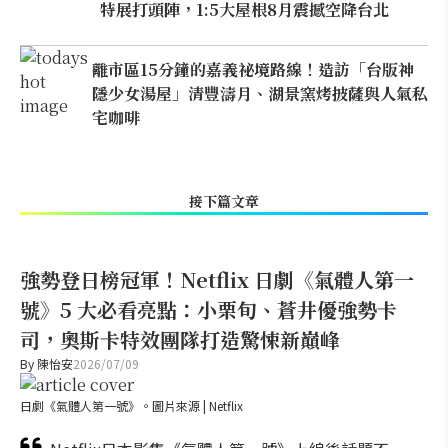
特展打頭陣，1:5大屋根8月震撼空降台北
離市區15分鐘的嘉義祕境路線！造訪「台版神
隱少女湯屋」清豐濤月、湖景窯烤披薩與人氣私
宅咖啡
接下篇文章
強勢登日榜冠軍！Netflix 日劇《氣體人第一
號》5 大必看亮點：小栗旬、蒼井優強勢卡
司，奧斯卡特效團隊打造驚悚新巔峰
By
陳怡安
2026/07/09
日劇《氣體人第一號》。圖片來源 | Netflix