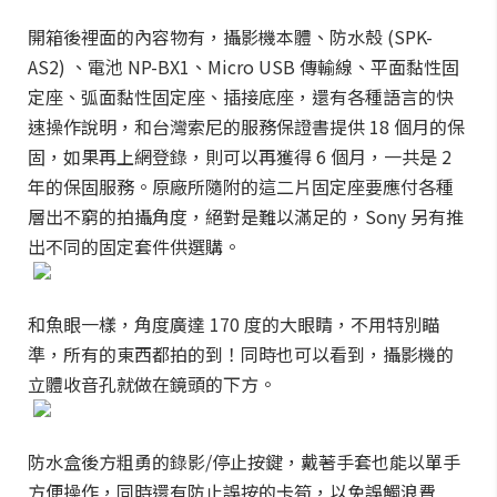
開箱後裡面的內容物有，攝影機本體、防水殼 (SPK-
AS2) 、電池 NP-BX1、Micro USB 傳輸線、平面黏性固
定座、弧面黏性固定座、插接底座，還有各種語言的快
速操作說明，和台灣索尼的服務保證書提供 18 個月的保
固，如果再上網登錄，則可以再獲得 6 個月，一共是 2
年的保固服務。原廠所隨附的這二片固定座要應付各種
層出不窮的拍攝角度，絕對是難以滿足的，Sony 另有推
出不同的固定套件供選購。
和魚眼一樣，角度廣達 170 度的大眼睛，不用特別瞄
準，所有的東西都拍的到！同時也可以看到，攝影機的
立體收音孔就做在鏡頭的下方。
防水盒後方粗勇的錄影/停止按鍵，戴著手套也能以單手
方便操作，同時還有防止誤按的卡筍，以免誤觸浪費