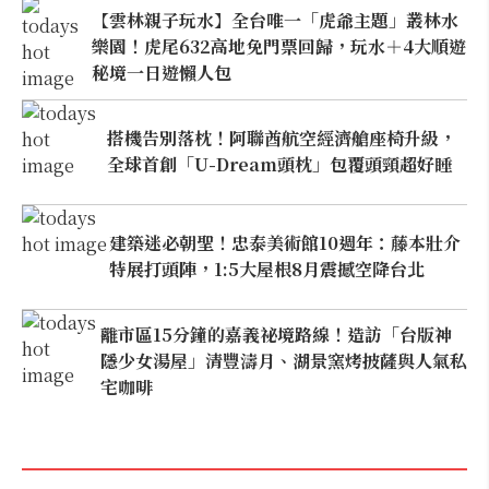
【雲林親子玩水】全台唯一「虎爺主題」叢林水
樂園！虎尾632高地免門票回歸，玩水＋4大順遊
秘境一日遊懶人包
搭機告別落枕！阿聯酋航空經濟艙座椅升級，
全球首創「U-Dream頭枕」包覆頭頸超好睡
建築迷必朝聖！忠泰美術館10週年：藤本壯介
特展打頭陣，1:5大屋根8月震撼空降台北
離市區15分鐘的嘉義祕境路線！造訪「台版神
隱少女湯屋」清豐濤月、湖景窯烤披薩與人氣私
宅咖啡