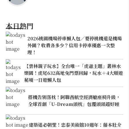
本日熱門
2026桃園機場停車懶人包／要停桃機還是機場
外圍？收費各多少？信用卡停車優惠一次整
理！
【雲林親子玩水】全台唯一「虎爺主題」叢林水
樂園！虎尾632高地免門票回歸，玩水＋4大順遊
秘境一日遊懶人包
搭機告別落枕！阿聯酋航空經濟艙座椅升級，
全球首創「U-Dream頭枕」包覆頭頸超好睡
建築迷必朝聖！忠泰美術館10週年：藤本壯介