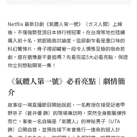
Netflix 最新日劇《氣體人第一號》（ガス人間）上線
後，不僅強勢登頂日本排行榜冠軍，在台灣等地也陸續
飆入前十名，掀起極高討論度。這部劇乍看是重口味的
科幻驚悚片，骨子裡卻藏著一段令人惆悵至極的宿命悲
劇。還在猶豫要不要追嗎？先看完這5大必看亮點，保證
你立刻想點開第一集！
《氣體人第一號》必看亮點｜劇情簡
介
故事從一場直播節目開始說起，一名教授在接受記者甲
野京子（蒼井優 飾）的現場專訪時，突然全身膨脹爆炸
而亡。事後一名自稱是「氣體人」的神秘男子（UTA
飾）公開自首，並預告接下來會進行一連串的殺人計