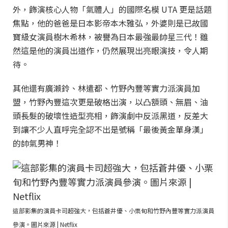
外，飾演核心人物「氣體人」的國際名模 UTA 更是話題
焦點，他的爸爸是日本影帝本木雅弘，外婆則是已故國
寶級女演員樹木希林，被譽為日本最強最帥星三代！雖
然這是他的演員出道作，仍然展現出亮眼演技，令人期
待。
其他還有廣瀨鈴、林遣都、竹野內豐等實力派演員加
盟，竹野內豐這次更是破格出演，以凸額頭、無眉、油
頭長髮的破壞性造型亮相，飾演劇中反派黑道，反差大
到讓不少人直呼完全認不出是號稱「最後黃金單身漢」
的帥氣男神！
這部影集的演員卡司超強大，包括蒼井優、小栗旬和竹野內豐等實力派演員
參演。圖片來源 | Netflix