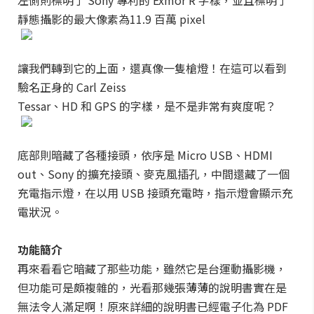
左側則標明了 Sony 專利的 Exmor R 字樣，並且標明了
靜態攝影的最大像素為11.9 百萬 pixel
讓我們轉到它的上面，還真像一隻槍燈！在這可以看到
驗名正身的 Carl Zeiss
Tessar、HD 和 GPS 的字樣，是不是非常有爽度呢？
底部則暗藏了各種接頭，依序是 Micro USB、HDMI
out、Sony 的擴充接頭、麥克風插孔，中間還藏了一個
充電指示燈，在以用 USB 接頭充電時，指示燈會顯示充
電狀況。
功能簡介
再來看看它暗藏了那些功能，雖然它是台運動攝影機，
但功能可是頗複雜的，光看那幾張薄薄的說明書實在是
無法令人滿足啊！原來詳細的說明書已經電子化為 PDF