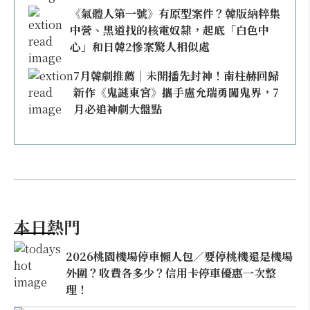
《氣體人第一號》有原型案件？韓版納粹集
中營、黑道找的核電奴隸，起底「白色中
心」和日韓2慘案驚人相似處
7月韓劇推薦｜未開播先封神！南柱赫回歸
新作《鬼謎東宮》攜手盧允瑞勇闖鬼界，7
月必追神劇大盤點
本日熱門
2026桃園機場停車懶人包／要停桃機還是機場
外圍？收費各多少？信用卡停車優惠一次整
理！