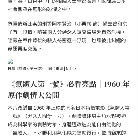
畫，將「白色中心」的相關人士全都殺害，瞬間讓日本
社會壟罩在無形的恐懼之中。
負責偵辦此案的刑警岡本賢治（小栗旬 飾）過去曾和京
子有一段情，隨著兩人分頭深入調查這場超自然危機，
隱藏在案件背後的駭人祕密逐一浮現，也讓彼此糾纏的
命運再度交織。
日劇《氣體人第一號》。圖片來源 | Netflix
《氣體人第一號》必看亮點｜1960 年
原作劇情大公開
本片改編自 1960 年上映的同名日本特攝電影《氣體人第
一號》（ガス人間㐧一号），劇情講述男主角水野被迫
成為科學家的實驗對象，身體遭改造為能自由氣化的
「氣體人」。水野利用氣化能力搶劫銀行，並將竊來的