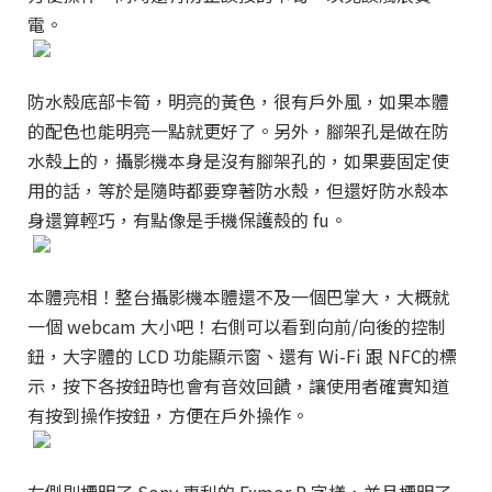
電。
防水殼底部卡筍，明亮的黃色，很有戶外風，如果本體
的配色也能明亮一點就更好了。另外，腳架孔是做在防
水殼上的，攝影機本身是沒有腳架孔的，如果要固定使
用的話，等於是隨時都要穿著防水殼，但還好防水殼本
身還算輕巧，有點像是手機保護殼的 fu。
本體亮相！整台攝影機本體還不及一個巴掌大，大概就
一個 webcam 大小吧！右側可以看到向前/向後的控制
鈕，大字體的 LCD 功能顯示窗、還有 Wi-Fi 跟 NFC的標
示，按下各按鈕時也會有音效回饋，讓使用者確實知道
有按到操作按鈕，方便在戶外操作。