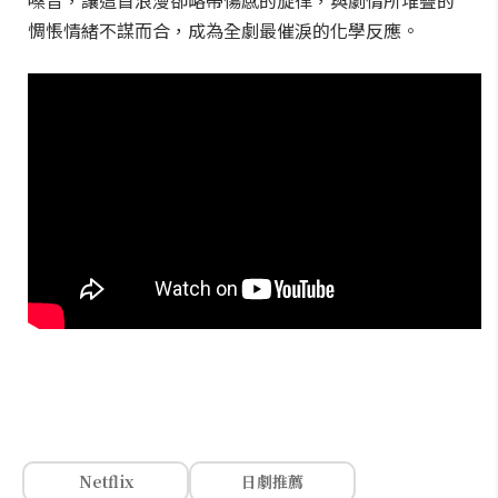
嗓音，讓這首浪漫卻略帶傷感的旋律，與劇情所堆疊的
惆悵情緒不謀而合，成為全劇最催淚的化學反應。
Netflix
日劇推薦