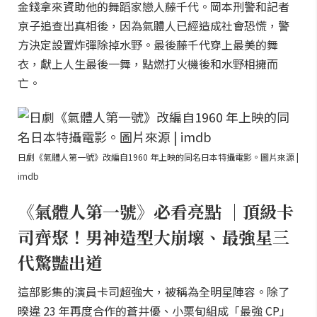
金錢拿來資助他的舞蹈家戀人藤千代。岡本刑警和記者
京子追查出真相後，因為氣體人已經造成社會恐慌，警
方決定設置炸彈除掉水野。最後藤千代穿上最美的舞
衣，獻上人生最後一舞，點燃打火機後和水野相擁而
亡。
日劇《氣體人第一號》改編自1960 年上映的同名日本特攝電影。圖片來源 |
imdb
《氣體人第一號》必看亮點 ｜頂級卡
司齊聚！男神造型大崩壞、最強星三
代驚豔出道
這部影集的演員卡司超強大，被稱為全明星陣容。除了
暌違 23 年再度合作的蒼井優、小栗旬組成「最強 CP」