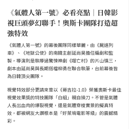
《氣體人第一號》必看亮點｜日韓影
視巨頭夢幻聯手！奧斯卡團隊打造超
強特效
《氣體人第一號》的幕後團隊同樣華麗，由《屍速列
車》、《地獄公使》的南韓主創延尚昊擔任編劇和監
製，導演則是執導過驚悚神劇《噬亡村》的片山慎三，
劇本由延尚昊與長期搭檔柳勇在聯合執筆，台前幕後皆
為日韓頂尖團隊。
視覺特效部分更請來曾以《哥吉拉-1.0》榮獲奧斯卡最佳
視覺效果獎的特技團隊「白組」親自操刀。不管是氣體
人長出血肉的爆裂視覺，還是氣體穿梭實景的擬真特
效，都被網友大讚根本是「好萊塢電影等級」的震撼精
彩。