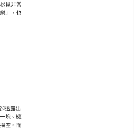
松鼠非常
樂」，也
實卻透露出
一塊。罐
撲空。而