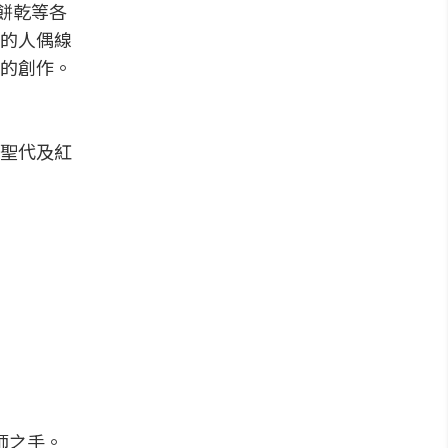
餅乾等各
的人偶線
的創作。
聖代及紅
師之手。