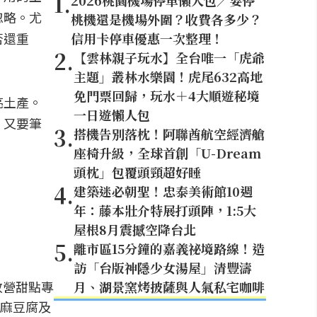
1
.
2026桃園機場停車懶人包／要停
忽略。尤
桃機還是機場外圍？收費各多少？
否還重
信用卡停車優惠一次整理！
2
.
【雲林親子玩水】全台唯一「虎爺
主題」叢林水樂園！虎尾632高地
免門票回歸，玩水＋4大順遊秘境
亮土產。
一日遊懶人包
，又要筆
3
.
搭機告別落枕！阿聯酋航空經濟艙
座椅升級，全球首創「U-Dream
頭枕」包覆頭頸超好睡
4
.
建築迷必朝聖！忠泰美術館10週
年：藤本壯介特展打頭陣，1:5大
屋根8月震撼空降台北
5
.
離市區15分鐘的嘉義祕境路線！造
訪「台版神隱少女湯屋」清豐濤
改營甜點專
月、湖景窯烤披薩與人氣私宅咖啡
麻豆腐及