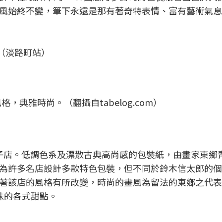
風始終不變，筆下永遠是那有著奇特表情、富有藝術氣息
2（淡路町站）
典雅時尚。（翻攝自tabelog.com）
子店。低調色系及漂散古典高尚感的包裝紙，由畫家東鄉
為許多名店設計多款特色包裝，但不同於鈴木信太郎的個
著該店的風格有所改變，時尚的畫風為留法的東鄉之代表
味的各式甜點。