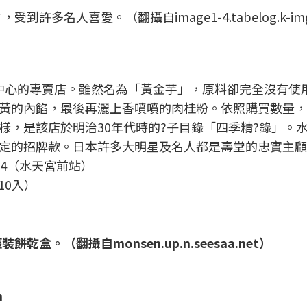
多名人喜愛。（翻攝自image1-4.tabelog.k-img
中心的專賣店。雖然名為「黃金芋」，原料卻完全沒有使
黃的內餡，最後再灑上香噴噴的肉桂粉。依照購買數量，
樣，是該店於明治30年代時的?子目錄「四季精?錄」。
定的招牌款。日本許多大明星及名人都是壽堂的忠實主顧
-4（水天宮前站）
10入）
。（翻攝自monsen.up.n.seesaa.net）
n