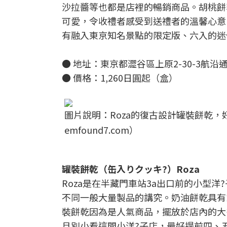
沙拉醬等也都是店裡的暢銷商品。胡桃餅
可愛，令收禮者感受到送禮者的溫馨心意
有融入東京知名景點的限定版、六入的迷
● 地址：東京都澀谷區上原2-30-3航
● 價格：1,260日圓起（盒）
圖片說明：Roza的復古設計罐裝餅乾
emfound7.com）
罐裝餅乾（缶入りクッキ?）Roza
Roza是在半藏門車站3a出口前的小型
不同一般大量製品的講究。奶油餅乾具有
裝餅乾因為是人氣商品，擺放於店內的大
且別小看這間小洋?子店，最好提前四、