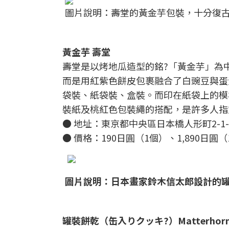
圖片說明：壽堂的黃金芋包裝，十分復古，受到許
黃金芋 壽堂
壽堂是以烤地瓜造型的銘?「黃金芋」為
而是用紅紫色餅皮包裹融合了白豌豆與蛋
袋裝、紙袋裝、盒裝。而印在紙袋上的模
裝紙及桃紅色包裝繩的搭配，是許多人指
● 地址：東京都中央區日本橋人形町2-1
● 價格：190日圓（1個）、1,890日圓（
圖片說明：日本畫家鈴木信太郎設計的罐裝餅乾盒
罐裝餅乾（缶入りクッキ?）Matterhor