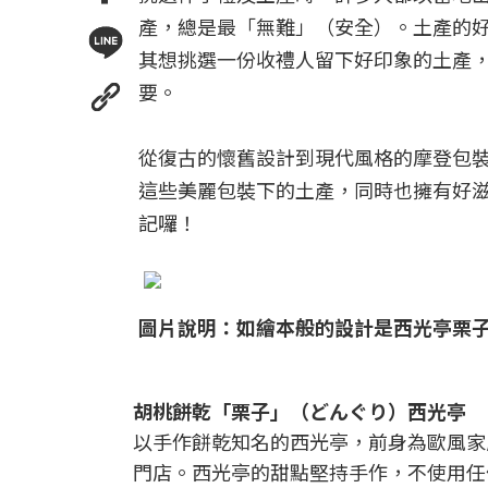
產，總是最「無難」（安全）。土產的
其想挑選一份收禮人留下好印象的土產
要。
從復古的懷舊設計到現代風格的摩登包
這些美麗包裝下的土產，同時也擁有好
記囉！
圖片說明：如繪本般的設計是西光亭栗子胡桃餅
胡桃餅乾「栗子」（どんぐり）西光亭
以手作餅乾知名的西光亭，前身為歐風家
門店。西光亭的甜點堅持手作，不使用任