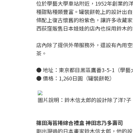
位於學藝大學車站附近，1952年創業
種甜點種類豐富。罐裝餅乾上的設計出自
條配上復古懷舊的粉紫色，讓許多收藏家
西荻窪販售日本娃娃的店內也採用鈴木的
店內除了提供外帶服務外，還設有內用空
茶。
● 地址：東京都目黑區鷹番3-5-1（學
● 價格：1,260日圓（罐裝餅乾）
圖片說明：鈴木信太郎的設計除了洋?子，也
篠田海苔捲綜合禮盒 神田志乃多壽司
剛出現過的日本畫家鈴木信太郎，他的設