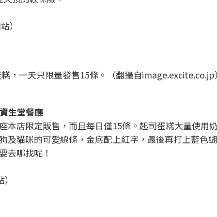
門站）
只限量發售15條。（翻攝自image.excite.co.jp
）資生堂餐廳
座本店限定販售，而且每日僅15條。起司蛋糕大量使用
狗及貓咪的可愛線條，金底配上紅字，最後再打上藍色蝴
要去哪找呢！
站）