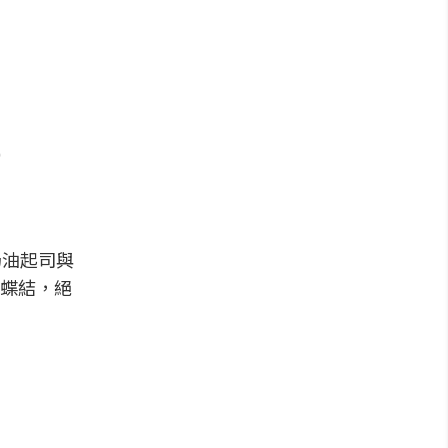
）
奶油起司與
蝶結，絕