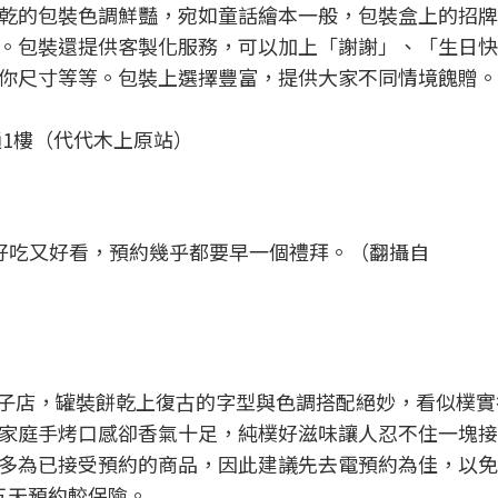
乾的包裝色調鮮豔，宛如童話繪本一般，包裝盒上的招牌
。包裝還提供客製化服務，可以加上「謝謝」、「生日快
你尺寸等等。包裝上選擇豐富，提供大家不同情境餽贈。
沿通1樓（代代木上原站）
，好吃又好看，預約幾乎都要早一個禮拜。（翻攝自
洋?子店，罐裝餅乾上復古的字型與色調搭配絕妙，看似樸
家庭手烤口感卻香氣十足，純樸好滋味讓人忍不住一塊接
多為已接受預約的商品，因此建議先去電預約為佳，以免
五天預約較保險。