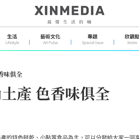
生活
藝術文化
專題
欣觀
Lifestyle
Art Pulse
Special Issue
Notes
色香味俱全
尚土產 色香味俱全
出產的特色餅乾、小點等食品為主，可以分發給大家一同