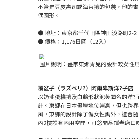
不管是豆皮壽司或海苔捲的包裝，他的畫
偶圖形。
● 地址：東京都千代田區神田淡路町2-
● 價格：1,176日圓（12入）
圖片說明：畫家東鄉青兒的設計較女性風格，
覆盆子（ラズベリ?）阿爾卑斯洋?子店
以奶油蛋糕捲及白鵝形狀泡芙聞名的洋?
計。東鄉在日本畫壇地位崇高，但也跨界
風，東鄉的設計除了偏女性調外，還會隨
內2樓設有內用空間，可悠閒品嚐老店口