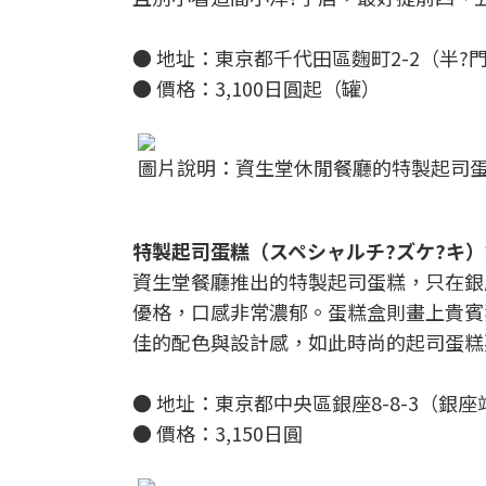
● 地址：東京都千代田區麴町2-2（半?
● 價格：3,100日圓起（罐）
圖片說明：資生堂休閒餐廳的特製起司蛋糕，一天
特製起司蛋糕（スペシャルチ?ズケ?キ
資生堂餐廳推出的特製起司蛋糕，只在銀
優格，口感非常濃郁。蛋糕盒則畫上貴賓
佳的配色與設計感，如此時尚的起司蛋糕
● 地址：東京都中央區銀座8-8-3（銀座
● 價格：3,150日圓