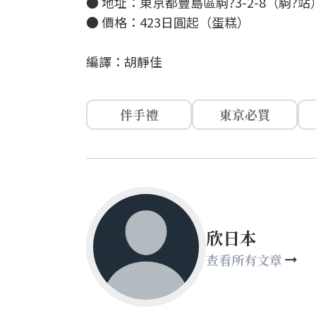
● 地址：東京都豐島區駒?3-2-8（駒?站
● 價格：423日圓起（蛋糕）
編譯：胡靜佳
伴手禮
東京必買
欣日本
查看所有文章