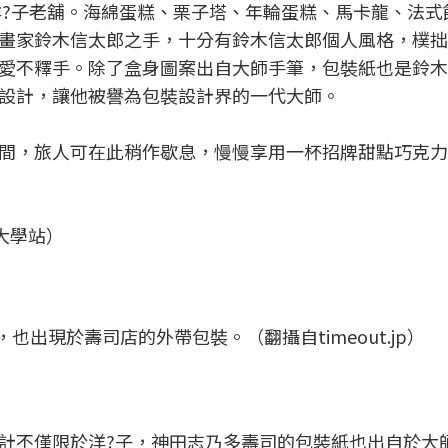
的洋?子老舖。海綿蛋糕、栗子塔、年輪蛋糕、馬卡龍、法式
畫家鈴木信太郎之手，十分有鈴木信太郎個人風格，樸拙
愛不釋手。除了盒身圖案出自大師手筆，包裝紙也是鈴木
設計，讓他被譽為包裝設計界的一代大師。
間，旅人可在此稍作歇息，慢慢享用一杯招牌甜點巧克力
藝大學站）
出現於壽司店的外帶包裝。（翻攝自timeout.jp）
計不僅限於洋?子，神田志乃多壽司的包裝紙也出自於大