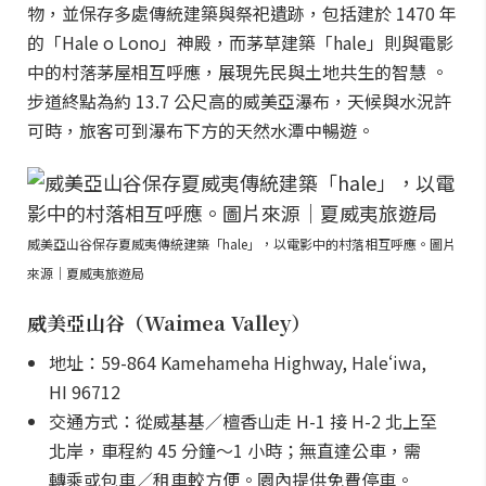
物，並保存多處傳統建築與祭祀遺跡，包括建於 1470 年
的「Hale o Lono」神殿，而茅草建築「hale」則與電影
中的村落茅屋相互呼應，展現先民與土地共生的智慧 。
步道終點為約 13.7 公尺高的威美亞瀑布，天候與水況許
可時，旅客可到瀑布下方的天然水潭中暢遊。
威美亞山谷保存夏威夷傳統建築「hale」，以電影中的村落相互呼應。圖片
來源｜夏威夷旅遊局
威美亞山谷（Waimea Valley）
地址：59-864 Kamehameha Highway, Haleʻiwa,
HI 96712
交通方式：從威基基／檀香山走 H-1 接 H-2 北上至
北岸，車程約 45 分鐘～1 小時；無直達公車，需
轉乘或包車／租車較方便。園內提供免費停車。