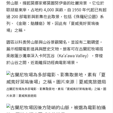
勞山脈，撐起莫娜家鄉莫圖努伊島的壯麗背景 。它位於
歐胡島東岸，占地約 4,000 英畝，自 1950 年代起已有超
過 200 部電影與影集在此取景，包括《侏羅紀公園》系
列、《金剛：骷髏島》等，因此有「夏威夷好萊塢後
場」之稱。
園區以科奧勞山脈與山谷景觀聞名，並設有二戰碉堡，
展示相關電影道具與歷史文物。旅客可在古蘭尼牧場搭
乘敞篷沙灘車深入卡阿瓦谷（Kaʻaʻawa Valley），穿梭
於山谷之間，近距離探訪經典電影場景。
古蘭尼牧場為多部電影、影集取景地，素有「夏威夷好萊塢後場」之稱。圖
片來源｜夏威夷旅遊局