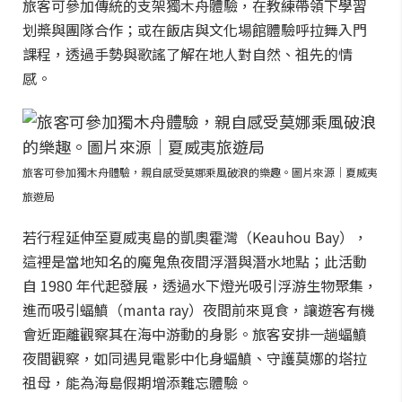
旅客可參加傳統的支架獨木舟體驗，在教練帶領下學習
划槳與團隊合作；或在飯店與文化場館體驗呼拉舞入門
課程，透過手勢與歌謠了解在地人對自然、祖先的情
感。
旅客可參加獨木舟體驗，親自感受莫娜乘風破浪的樂趣。圖片來源｜夏威夷
旅遊局
若行程延伸至夏威夷島的凱奧霍灣（Keauhou Bay），
這裡是當地知名的魔鬼魚夜間浮潛與潛水地點；此活動
自 1980 年代起發展，透過水下燈光吸引浮游生物聚集，
進而吸引蝠鱝（manta ray）夜間前來覓食，讓遊客有機
會近距離觀察其在海中游動的身影。旅客安排一趟蝠鱝
夜間觀察，如同遇見電影中化身蝠鱝、守護莫娜的塔拉
祖母，能為海島假期增添難忘體驗。