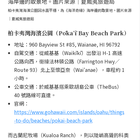
柏卡夷灣海濱公園因水面平穩，為《海洋奇緣》海岸邊的取景地。圖片來源
｜夏威夷旅遊局
柏卡夷灣海濱公園（Pōkaʻī Bay Beach Park）
地址：960 Bayview St #85, Waianae, HI 96792
自駕交通：從威基基（Waikīkī）出發沿 H-1 高速
公路向西，銜接法林頓公路（Farrington Hwy／
Route 93）北上至懷亞奈（Waiʻanae），車程約 1
小時。
公車交通：於威基基搭乘歐胡島公車（TheBus）
40 號路線可直達。
官網：
https://www.gohawaii.com/islands/oahu/things
-to-do/beaches/pokai-beach-park
而古蘭尼牧場（Kualoa Ranch），則以陡峭高聳的科奧