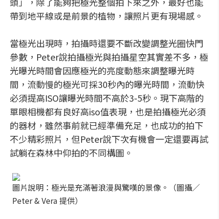
頭」，除了能夠把極光整個拍下來之外，最好也能
帶到地平線或是前景的植物，讓照片更有現場感。
當極光出現時，拍攝時還要不斷改變調整光圈快門
參數，Peter說拍攝極光與拍攝星空其實差不多，極
光曝光時間會因應極光的亮度動態來調整曝光時
間，流動慢的極光可採30秒內的曝光時間，流動快
必須提高ISO讓曝光時間不高於3-5秒。現下高階的
單眼相機都有良好高iso值表現，也是拍攝極光必須
的器材，雖然事前就已經準備充足，也成功的拍下
不少精彩照片，但Peter說下次有機會一定還要再試
試躺在森林中仰拍的不同構圖。
圖片說明：極光是充滿著浪漫與驚嘆的景像。（圖攝／
Peter & Vera 提供）