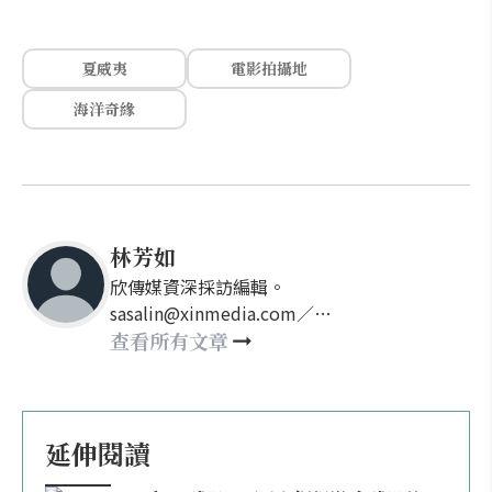
夏威夷
電影拍攝地
海洋奇緣
林芳如
欣傳媒資深採訪編輯。
sasalin@xinmedia.com／
happy21917@gmail.com
查看所有文章
延伸閱讀