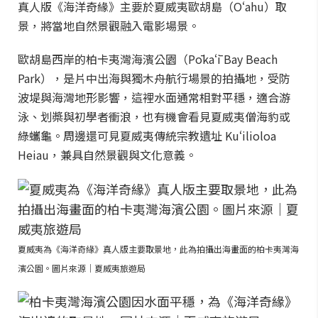
真人版《海洋奇緣》主要於夏威夷歐胡島（Oʻahu）取
景，將當地自然景觀融入電影場景。
歐胡島西岸的柏卡夷灣海濱公園（Pōkaʻī Bay Beach
Park），是片中出海與獨木舟航行場景的拍攝地，受防
波堤與海灣地形影響，這裡水面通常相對平穩，適合游
泳、划槳與初學者衝浪，也有機會看見夏威夷僧海豹或
綠蠵龜。周邊還可見夏威夷傳統宗教遺址 Kuʻilioloa
Heiau，兼具自然景觀與文化意義。
夏威夷為《海洋奇緣》真人版主要取景地，此為拍攝出海畫面的柏卡夷灣海
濱公園。圖片來源｜夏威夷旅遊局