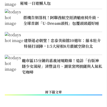
秘境一日遊懶人包
搭機告別落枕！阿聯酋航空經濟艙座椅升級，
全球首創「U-Dream頭枕」包覆頭頸超好睡
建築迷必朝聖！忠泰美術館10週年：藤本壯介
特展打頭陣，1:5大屋根8月震撼空降台北
離市區15分鐘的嘉義祕境路線！造訪「台版神
隱少女湯屋」清豐濤月、湖景窯烤披薩與人氣私
宅咖啡
接下篇文章