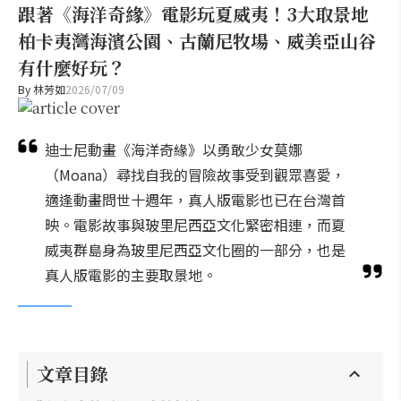
跟著《海洋奇緣》電影玩夏威夷！3大取景地
柏卡夷灣海濱公園、古蘭尼牧場、威美亞山谷
有什麼好玩？
By
林芳如
2026/07/09
迪士尼動畫《海洋奇緣》以勇敢少女莫娜
（Moana）尋找自我的冒險故事受到觀眾喜愛，
適逢動畫問世十週年，真人版電影也已在台灣首
映。電影故事與玻里尼西亞文化緊密相連，而夏
威夷群島身為玻里尼西亞文化圈的一部分，也是
真人版電影的主要取景地。
文章目錄