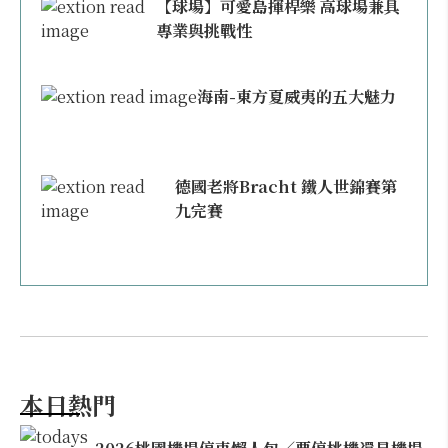
【球場】可愛島揮桿樂 高球場兼具
專業與挑戰性
海南-東方夏威夷的五大魅力
德國老將Bracht 鐵人世錦賽第
九完賽
本日熱門