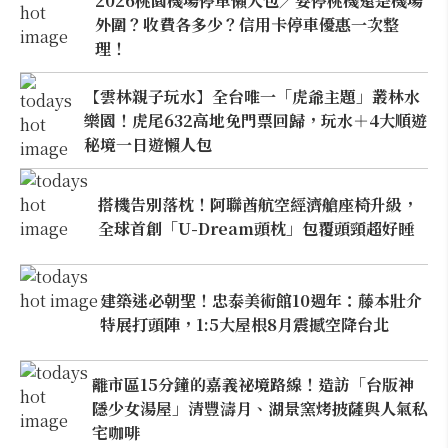
2026桃園機場停車懶人包／要停桃機還是機場
外圍？收費各多少？信用卡停車優惠一次整
理！
【雲林親子玩水】全台唯一「虎爺主題」叢林水
樂園！虎尾632高地免門票回歸，玩水＋4大順遊
秘境一日遊懶人包
搭機告別落枕！阿聯酋航空經濟艙座椅升級，
全球首創「U-Dream頭枕」包覆頭頸超好睡
建築迷必朝聖！忠泰美術館10週年：藤本壯介
特展打頭陣，1:5大屋根8月震撼空降台北
離市區15分鐘的嘉義祕境路線！造訪「台版神
隱少女湯屋」清豐濤月、湖景窯烤披薩與人氣私
宅咖啡