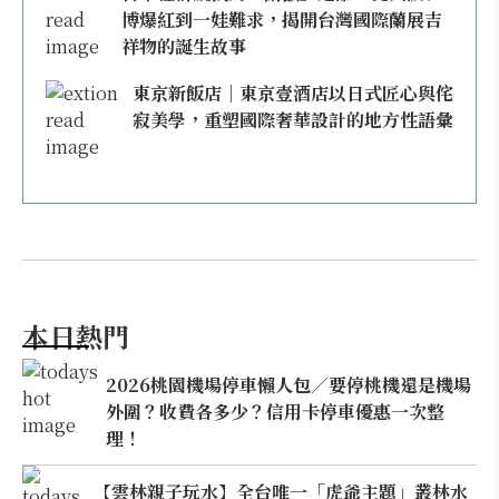
博爆紅到一娃難求，揭開台灣國際蘭展吉
祥物的誕生故事
東京新飯店｜東京壹酒店以日式匠心與侘
寂美學，重塑國際奢華設計的地方性語彙
本日熱門
2026桃園機場停車懶人包／要停桃機還是機場
外圍？收費各多少？信用卡停車優惠一次整
理！
【雲林親子玩水】全台唯一「虎爺主題」叢林水