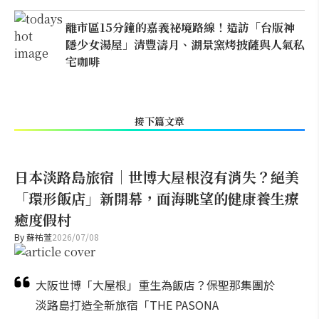
離市區15分鐘的嘉義祕境路線！造訪「台版神
隱少女湯屋」清豐濤月、湖景窯烤披薩與人氣私
宅咖啡
接下篇文章
日本淡路島旅宿｜世博大屋根沒有消失？絕美
「環形飯店」新開幕，面海眺望的健康養生療
癒度假村
By
蘇祐萱
2026/07/08
大阪世博「大屋根」重生為飯店？保聖那集團於
淡路島打造全新旅宿「THE PASONA