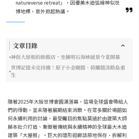
natureverse retreat」，因優美木造弧線神似世
博地標，意外掀起熱議。
文章目錄
神似大屋根的新飯店，坐擁明石海峽絕景今夏開幕
世博記憶未完待續！原子小金剛館、荷蘭館淡路島重
生
隨著2025年大阪世博會圓滿落幕，這場全球盛會帶給人
們的悸動，並未隨著展期結束消散。在眾多關於場館如
何永續利用的討論，最受矚目的焦點莫過於由建築大師
藤本壯介打造、象徵著傳統與永續精神的全球最大木造
建築「大屋根」。巨大的環形迴廊該原地保存、拆解利