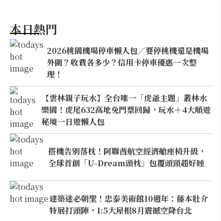
本日熱門
2026桃園機場停車懶人包／要停桃機還是機場
外圍？收費各多少？信用卡停車優惠一次整
理！
【雲林親子玩水】全台唯一「虎爺主題」叢林水
樂園！虎尾632高地免門票回歸，玩水＋4大順遊
秘境一日遊懶人包
搭機告別落枕！阿聯酋航空經濟艙座椅升級，
全球首創「U-Dream頭枕」包覆頭頸超好睡
建築迷必朝聖！忠泰美術館10週年：藤本壯介
特展打頭陣，1:5大屋根8月震撼空降台北