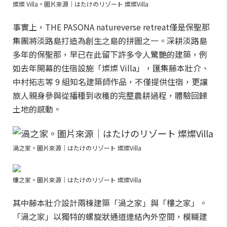
燦燦 Villa。圖片來源｜はたけのリゾート 燦燦Villa
事實上，THE PASONA natureverse retreat僅是保聖那
集團將淡路島打造為創生之島的拼圖之一。深耕淡路島
多年的保聖那，早已在此留下許多令人驚艷的建築，例
如去年開幕的住宿設施「燦燦 Villa」，匯集藤本壯介、
中村拓志等 9 組知名建築師作品，不僅提供住宿，更讓
旅人親身參與從播種到收穫的完整農耕過程，體驗回歸
土地的感動。
渦之家。圖片來源｜はたけのリゾート 燦燦Villa
樓之家。圖片來源｜はたけのリゾート 燦燦Villa
其中藤本壯介設計兩棟建築「渦之家」與「樓之家」。
「渦之家」以獨特的螺旋狀通道連結內外空間，模糊建