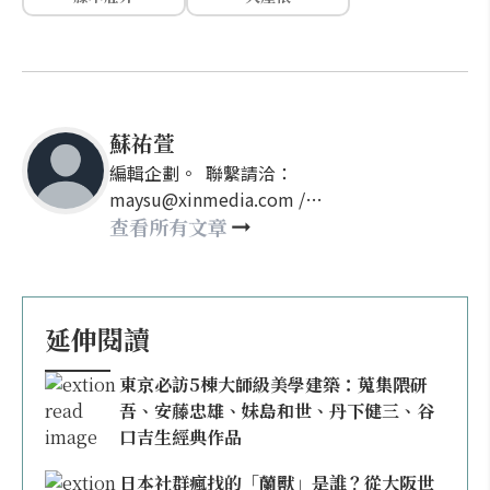
蘇祐萱
編輯企劃。 聯繫請洽：
maysu@xinmedia.com /
may860527@gmail.com
查看所有文章
延伸閱讀
東京必訪5棟大師級美學建築：蒐集隈研
吾、安藤忠雄、妹島和世、丹下健三、谷
口吉生經典作品
日本社群瘋找的「蘭獸」是誰？從大阪世