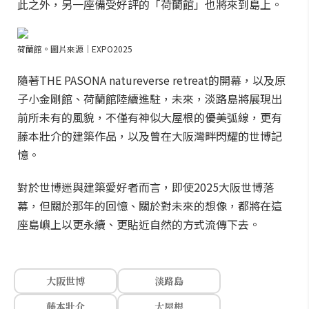
此之外，另一座備受好評的「荷蘭館」也將來到島上。
荷蘭館。圖片來源｜EXPO2025
隨著THE PASONA natureverse retreat的開幕，以及原
子小金剛館、荷蘭館陸續進駐，未來，淡路島將展現出
前所未有的風貌，不僅有神似大屋根的優美弧線，更有
藤本壯介的建築作品，以及曾在大阪灣畔閃耀的世博記
憶。
對於世博迷與建築愛好者而言，即使2025大阪世博落
幕，但關於那年的回憶、關於對未來的想像，都將在這
座島嶼上以更永續、更貼近自然的方式流傳下去。
大阪世博
淡路島
藤本壯介
大屋根