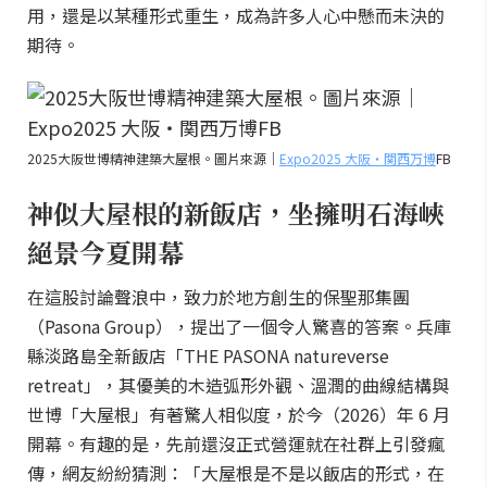
用，還是以某種形式重生，成為許多人心中懸而未決的
期待。
2025大阪世博精神建築大屋根。圖片來源｜
Expo2025 大阪・関西万博
FB
神似大屋根的新飯店，坐擁明石海峽
絕景今夏開幕
在這股討論聲浪中，致力於地方創生的保聖那集團
（Pasona Group），提出了一個令人驚喜的答案。兵庫
縣淡路島全新飯店「THE PASONA natureverse
retreat」，其優美的木造弧形外觀、溫潤的曲線結構與
世博「大屋根」有著驚人相似度，於今（2026）年 6 月
開幕。有趣的是，先前還沒正式營運就在社群上引發瘋
傳，網友紛紛猜測：「大屋根是不是以飯店的形式，在