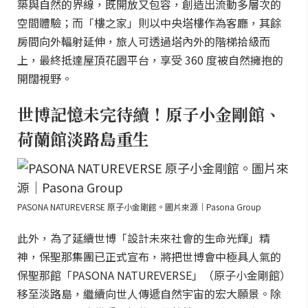
築與自然的界線，既開放又包容，創造出流動多層次的
空間體驗；而「樓之家」則以中央塔樓作為客廳，其餘
房間向外輻射延伸，旅人可透過塔內外的階梯拾級而
上，最終抵達屋頂花園平台，享受 360 度被自然擁抱的
開闊視野。
世博記憶未完待續！原子小金剛館、
荷蘭館淡路島重生
PASONA NATUREVERSE 原子小金剛館。圖片來源｜Pasona Group
此外，為了延續世博「設計未來社會的生命光輝」精
神，保聖那集團已正式宣布，將把世博會中極具人氣的
保聖那館「PASONA NATUREVERSE」（原子小金剛館）
移至淡路島，繼續向世人傳遞自然宇宙的宏大願景。除