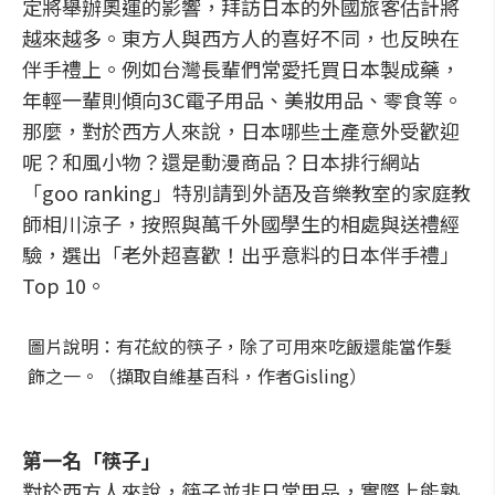
定將舉辦奧運的影響，拜訪日本的外國旅客估計將
越來越多。東方人與西方人的喜好不同，也反映在
伴手禮上。例如台灣長輩們常愛托買日本製成藥，
年輕一輩則傾向3C電子用品、美妝用品、零食等。
那麼，對於西方人來說，日本哪些土產意外受歡迎
呢？和風小物？還是動漫商品？日本排行網站
「goo ranking」特別請到外語及音樂教室的家庭教
師相川涼子，按照與萬千外國學生的相處與送禮經
驗，選出「老外超喜歡！出乎意料的日本伴手禮」
Top 10。
圖片說明：有花紋的筷子，除了可用來吃飯還能當作髮
飾之一。（擷取自維基百科，作者Gisling）
第一名「筷子」
對於西方人來說，筷子並非日常用品，實際上能熟