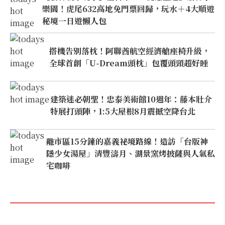
樂園！虎尾632高地免門票回歸，玩水＋4大順遊
秘境一日遊懶人包
搭機告別落枕！阿聯酋航空經濟艙座椅升級，
全球首創「U-Dream頭枕」包覆頭頸超好睡
建築迷必朝聖！忠泰美術館10週年：藤本壯介
特展打頭陣，1:5大屋根8月震撼空降台北
離市區15分鐘的嘉義祕境路線！造訪「台版神
隱少女湯屋」清豐濤月、湖景窯烤披薩與人氣私
宅咖啡