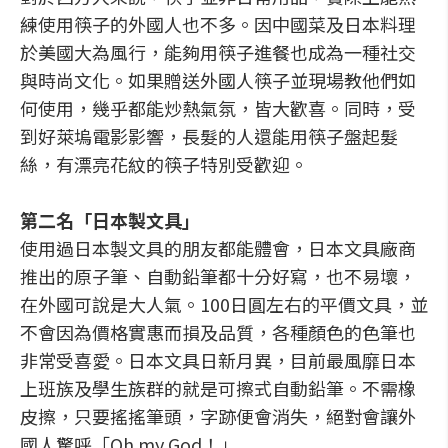
練使用筷子的外國人也不多。因中國菜及日本料理
於美國大為風行，能夠用筷子進餐也成為一種社交
與時尚文化。如果贈送外國人筷子並現場教他們如
何使用，幾乎都能炒熱氣氛，皆大歡喜。同時，受
到好萊塢電影影響，長髮的人還能用筷子盤起髮
絲，有漂亮花紋的筷子特別受歡迎。
第二名「日本製文具」
使用過日本製文具的朋友都能體會，日本文具廠商
推出的原子筆、自動鉛筆都十分好寫，也不易壞，
在外國可說是大人氣。100日圓左右的平價文具，並
不會因為價格實惠而損及品質，各種顏色的色筆也
非常受喜愛。日本文具日新月異，目前最風靡日本
上班族及學生族群的就是可擦式自動鉛筆。不需橡
皮擦，只要搖搖筆頭，字跡便會消失，絕對會讓外
國人驚呼「Oh my God！」