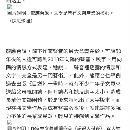
網站上。
圖片說明：龍應台說，文學是所有文創產業的核心。
（陳思瑜攝）
龍應台說，錄下作家聲音的最大意義在於，可讓50
年後的人還可聽到2013年向陽的聲音、咬字、用向
陽的情感方式表達，她說：「聲音裡透露的情感和
文字，完全是另一門藝術」。此外，龍應台也舉例
過去出版《目送》一書時，就有不少中年子女買來
送給父母親閱讀，但有讀者和她反應字太小，造成
長輩們閱讀困難，於是後來特地出了大字版本，而
現在將文學作品製成有聲書版本後，就能讓許多視
力不便的長輩或民眾，輕易的接觸到文學作品。
圖片說明：作家林文義朗讀作品《記得大科崁》-從大姑