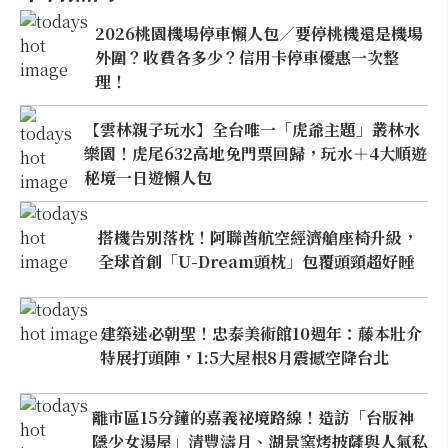
2026桃園機場停車懶人包／要停桃機還是機場
外圍？收費各多少？信用卡停車優惠一次整
理！
【雲林親子玩水】全台唯一「虎爺主題」叢林水
樂園！虎尾632高地免門票回歸，玩水＋4大順遊
秘境一日遊懶人包
搭機告別落枕！阿聯酋航空經濟艙座椅升級，
全球首創「U-Dream頭枕」包覆頭頸超好睡
建築迷必朝聖！忠泰美術館10週年：藤本壯介
特展打頭陣，1:5大屋根8月震撼空降台北
離市區15分鐘的嘉義祕境路線！造訪「台版神
隱少女湯屋」清豐濤月、湖景窯烤披薩與人氣私