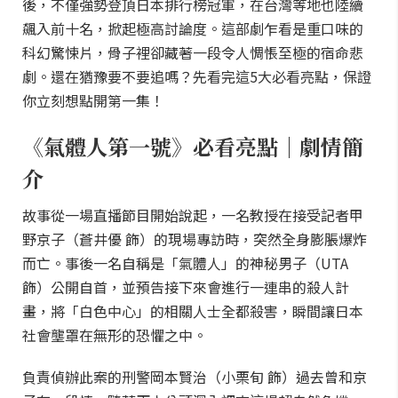
後，不僅強勢登頂日本排行榜冠軍，在台灣等地也陸續
飆入前十名，掀起極高討論度。這部劇乍看是重口味的
科幻驚悚片，骨子裡卻藏著一段令人惆悵至極的宿命悲
劇。還在猶豫要不要追嗎？先看完這5大必看亮點，保證
你立刻想點開第一集！
《氣體人第一號》必看亮點｜劇情簡
介
故事從一場直播節目開始說起，一名教授在接受記者甲
野京子（蒼井優 飾）的現場專訪時，突然全身膨脹爆炸
而亡。事後一名自稱是「氣體人」的神秘男子（UTA
飾）公開自首，並預告接下來會進行一連串的殺人計
畫，將「白色中心」的相關人士全都殺害，瞬間讓日本
社會壟罩在無形的恐懼之中。
負責偵辦此案的刑警岡本賢治（小栗旬 飾）過去曾和京