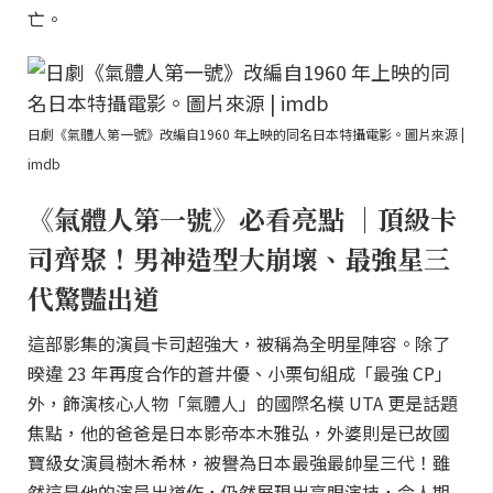
亡。
日劇《氣體人第一號》改編自1960 年上映的同名日本特攝電影。圖片來源 |
imdb
《氣體人第一號》必看亮點 ｜頂級卡
司齊聚！男神造型大崩壞、最強星三
代驚豔出道
這部影集的演員卡司超強大，被稱為全明星陣容。除了
暌違 23 年再度合作的蒼井優、小栗旬組成「最強 CP」
外，飾演核心人物「氣體人」的國際名模 UTA 更是話題
焦點，他的爸爸是日本影帝本木雅弘，外婆則是已故國
寶級女演員樹木希林，被譽為日本最強最帥星三代！雖
然這是他的演員出道作，仍然展現出亮眼演技，令人期