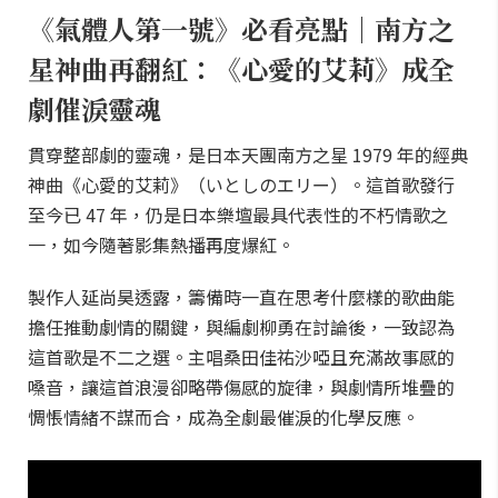
《氣體人第一號》必看亮點｜南方之
星神曲再翻紅：《心愛的艾莉》成全
劇催淚靈魂
貫穿整部劇的靈魂，是日本天團南方之星 1979 年的經典
神曲《心愛的艾莉》（いとしのエリー）。這首歌發行
至今已 47 年，仍是日本樂壇最具代表性的不朽情歌之
一，如今隨著影集熱播再度爆紅。
製作人延尚昊透露，籌備時一直在思考什麼樣的歌曲能
擔任推動劇情的關鍵，與編劇柳勇在討論後，一致認為
這首歌是不二之選。主唱桑田佳祐沙啞且充滿故事感的
嗓音，讓這首浪漫卻略帶傷感的旋律，與劇情所堆疊的
惆悵情緒不謀而合，成為全劇最催淚的化學反應。