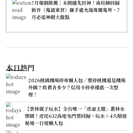
7月韓劇推薦｜未開播先封神！南柱赫回歸
新作《鬼謎東宮》攜手盧允瑞勇闖鬼界，7
月必追神劇大盤點
本日熱門
2026桃園機場停車懶人包／要停桃機還是機場
外圍？收費各多少？信用卡停車優惠一次整
理！
【雲林親子玩水】全台唯一「虎爺主題」叢林水
樂園！虎尾632高地免門票回歸，玩水＋4大順遊
秘境一日遊懶人包