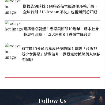
搭機告別落枕！阿聯酋航空經濟艙座椅升級，
全球首創「U-Dream頭枕」包覆頭頸超好睡
建築迷必朝聖！忠泰美術館10週年：藤本壯介
特展打頭陣，1:5大屋根8月震撼空降台北
離市區15分鐘的嘉義祕境路線！造訪「台版神
隱少女湯屋」清豐濤月、湖景窯烤披薩與人氣私
宅咖啡
Follow Us