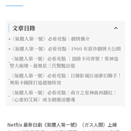
文章目錄
《氣體人第一號》必看亮點｜劇情簡介
《氣體人第一號》必看亮點｜1960 年原作劇情大公開
《氣體人第一號》必看亮點 ｜頂級卡司齊聚！男神造
型大崩壞、最強星三代驚豔出道
《氣體人第一號》必看亮點｜日韓影視巨頭夢幻聯手！
奧斯卡團隊打造超強特效
《氣體人第一號》必看亮點｜南方之星神曲再翻紅：
《心愛的艾莉》成全劇催淚靈魂
Netflix 最新日劇《氣體人第一號》（ガス人間）上線