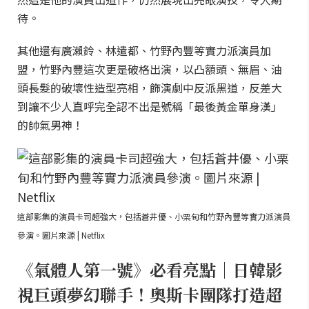
待。
其他還有廣瀨鈴、林遣都、竹野內豐等實力派演員加
盟，竹野內豐這次更是破格出演，以凸額頭、無眉、油
頭長髮的破壞性造型亮相，飾演劇中反派黑道，反差大
到讓不少人直呼完全認不出是號稱「最後黃金單身漢」
的帥氣男神！
這部影集的演員卡司超強大，包括蒼井優、小栗旬和竹野內豐等實力派演員
參演。圖片來源 | Netflix
《氣體人第一號》必看亮點｜日韓影
視巨頭夢幻聯手！奧斯卡團隊打造超