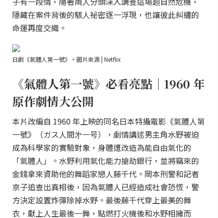
子有一段情，隨著兩人分頭深入調查這場超自然危機，
隱藏在案件背後的駭人祕密逐一浮現，也讓彼此糾纏的
命運再度交織。
日劇《氣體人第一號》。圖片來源 | Netflix
《氣體人第一號》必看亮點｜1960 年
原作劇情大公開
本片改編自 1960 年上映的同名日本特攝電影《氣體人第
一號》（ガス人間㐧一号），劇情講述男主角水野被迫
成為科學家的實驗對象，身體遭改造為能自由氣化的
「氣體人」。水野利用氣化能力搶劫銀行，並將竊來的
金錢拿來資助他的舞蹈家戀人藤千代。岡本刑警和記者
京子追查出真相後，因為氣體人已經造成社會恐慌，警
方決定設置炸彈除掉水野。最後藤千代穿上最美的舞
衣，獻上人生最後一舞，點燃打火機後和水野相擁而