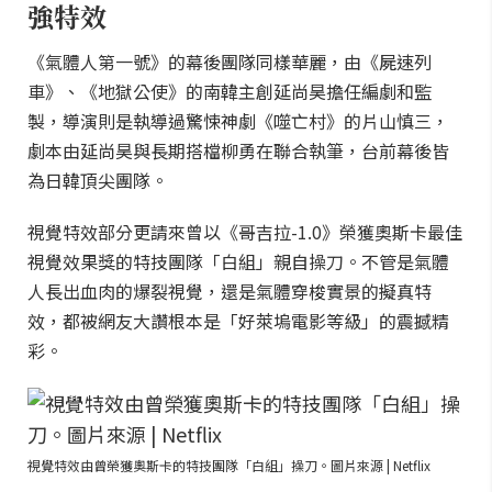
強特效
《氣體人第一號》的幕後團隊同樣華麗，由《屍速列
車》、《地獄公使》的南韓主創延尚昊擔任編劇和監
製，導演則是執導過驚悚神劇《噬亡村》的片山慎三，
劇本由延尚昊與長期搭檔柳勇在聯合執筆，台前幕後皆
為日韓頂尖團隊。
視覺特效部分更請來曾以《哥吉拉-1.0》榮獲奧斯卡最佳
視覺效果獎的特技團隊「白組」親自操刀。不管是氣體
人長出血肉的爆裂視覺，還是氣體穿梭實景的擬真特
效，都被網友大讚根本是「好萊塢電影等級」的震撼精
彩。
視覺特效由曾榮獲奧斯卡的特技團隊「白組」操刀。圖片來源 | Netflix