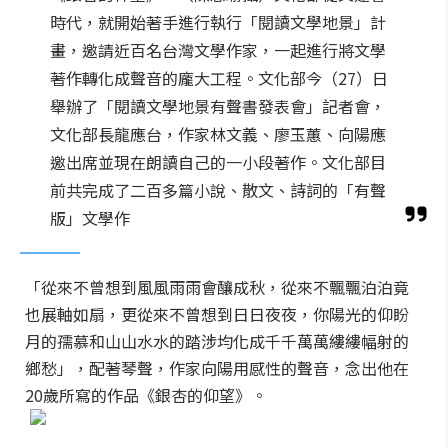
時代，就開始著手進行執行「閱讀文學地景」計
畫，邀請近百名台灣文學作家，一起進行將文學
著作轉化成聲音的龐大工程。文化部今（27）日
舉辦了「閱讀文學地景有聲書發表會」記者會，
文化部長龍應台，作家林文義、廖玉蕙、向陽應
邀出席並現在朗讀自己的一小段著作。文化部目
前共完成了二百多篇小說、散文、詩詞的「有聲
版」文學作
「從來不曾想到風風雨雨會釀成秋，從來不飄飄泊泊竟
也展軸如扇，更從來不曾想到日日夜夜，你陽光的仰盼
月的孺慕和山山水水的踏涉均化成千千萬萬縷縷幅射的
鄉愁」，配著琴聲，作家向陽用感性的聲音，念出他在
20歲所寫的作品《銀杏的仰望》。