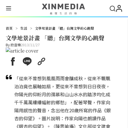
搜尋
首頁
>
生活
>
文學地景計畫 「聽」台灣文學的心跳聲
文學地景計畫 「聽」台灣文學的心跳聲
By
欣音樂
2013/11/27
「從來不曾想到風風雨雨會釀成秋，從來不飄飄
泊泊竟也展軸如扇，更從來不曾想到日日夜夜，
你陽光的仰盼月的孺慕和山山水水的踏涉均化成
千千萬萬縷縷幅射的鄉愁」，配著琴聲，作家向
陽用感性的聲音，念出他在20歲所寫的作品《銀
杏的仰望》。圖片說明：作家向陽也朗讀作品
《銀杏的仰望》。（陳思瑜攝）文化部從文建會