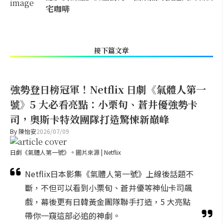
宅咖啡
接下篇文章
強勢登日榜冠軍！Netflix 日劇《氣體人第一
號》5 大必看亮點：小栗旬、蒼井優強勢卡
司，奧斯卡特效團隊打造驚悚新巔峰
By
陳怡安
2026/07/09
日劇《氣體人第一號》。圖片來源 | Netflix
Netflix日本影集《氣體人第一號》上線後話題不
斷，不但可以看到小栗旬、蒼井優等神仙卡司飆
戲，幕後更有日韓黃金團隊聯手打造，5 大亮點
帶你一窺這部必追的神劇。