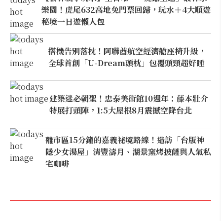
樂園！虎尾632高地免門票回歸，玩水＋4大順遊
秘境一日遊懶人包
搭機告別落枕！阿聯酋航空經濟艙座椅升級，
全球首創「U-Dream頭枕」包覆頭頸超好睡
建築迷必朝聖！忠泰美術館10週年：藤本壯介
特展打頭陣，1:5大屋根8月震撼空降台北
離市區15分鐘的嘉義祕境路線！造訪「台版神
隱少女湯屋」清豐濤月、湖景窯烤披薩與人氣私
宅咖啡