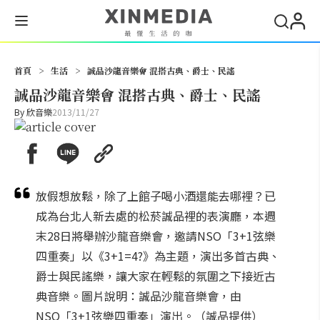
搜尋
首頁
>
生活
>
誠品沙龍音樂會 混搭古典、爵士、民謠
誠品沙龍音樂會 混搭古典、爵士、民謠
By
欣音樂
2013/11/27
放假想放鬆，除了上館子喝小酒還能去哪裡？已
成為台北人新去處的松菸誠品裡的表演廳，本週
末28日將舉辦沙龍音樂會，邀請NSO「3+1弦樂
四重奏」以《3+1=4?》為主題，演出多首古典、
爵士與民謠樂，讓大家在輕鬆的氛圍之下接近古
典音樂。圖片說明：誠品沙龍音樂會，由
NSO「3+1弦樂四重奏」演出。（誠品提供）