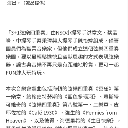
演出。（誠品提供）
「3+1弦樂四重奏」由NSO小提琴手洪章文、蔡孟
峰、中提琴手蔡秉璋與大提琴手陳怡婷組成，僅管
團員們為職業音樂家，但他們成立這個弦樂四重奏
樂團，要以最輕鬆愉快且幽默風趣的方式表現弦樂
器，讓古典音樂不再只是有距離地聆賞，更可一起
FUN肆大玩特玩。
本次音樂會選曲包括海頓的弦樂四重奏《雲雀》第
一樂章、約翰史特勞斯的《藍色多瑙河》、蕭斯塔
可維奇的《弦樂四重奏》第八號第一、二樂章、皮
耶佐拉的《Café 1930》、強生的《Pennies from
Heaven》、以及彼得．海德里希的《生日快樂》，