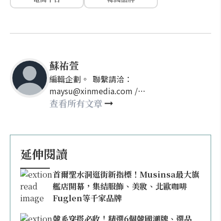
蘇祐萱
編輯企劃。 聯繫請洽：
maysu@xinmedia.com /
may860527@gmail.com
查看所有文章
延伸閱讀
首爾聖水洞逛街新指標！Musinsa最大旗
艦店開幕，集結服飾、美妝、北歐咖啡
Fuglen等千家品牌
韓系穿搭必收！精選6個韓國潮牌、選品