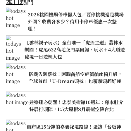
本日熱門
2026桃園機場停車懶人包／要停桃機還是機場
外圍？收費各多少？信用卡停車優惠一次整
理！
【雲林親子玩水】全台唯一「虎爺主題」叢林水
樂園！虎尾632高地免門票回歸，玩水＋4大順遊
秘境一日遊懶人包
搭機告別落枕！阿聯酋航空經濟艙座椅升級，
全球首創「U-Dream頭枕」包覆頭頸超好睡
建築迷必朝聖！忠泰美術館10週年：藤本壯介
特展打頭陣，1:5大屋根8月震撼空降台北
離市區15分鐘的嘉義祕境路線！造訪「台版神