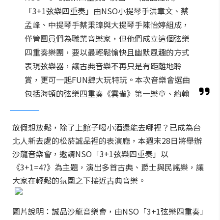
「3+1弦樂四重奏」由NSO小提琴手洪章文、蔡
孟峰、中提琴手蔡秉璋與大提琴手陳怡婷組成，
僅管團員們為職業音樂家，但他們成立這個弦樂
四重奏樂團，要以最輕鬆愉快且幽默風趣的方式
表現弦樂器，讓古典音樂不再只是有距離地聆
賞，更可一起FUN肆大玩特玩。本次音樂會選曲
包括海頓的弦樂四重奏《雲雀》第一樂章、約翰
放假想放鬆，除了上館子喝小酒還能去哪裡？已成為台
北人新去處的松菸誠品裡的表演廳，本週末28日將舉辦
沙龍音樂會，邀請NSO「3+1弦樂四重奏」以
《3+1=4?》為主題，演出多首古典、爵士與民謠樂，讓
大家在輕鬆的氛圍之下接近古典音樂。
圖片說明：誠品沙龍音樂會，由NSO「3+1弦樂四重奏」