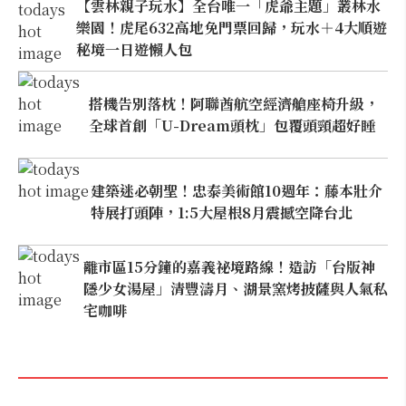
【雲林親子玩水】全台唯一「虎爺主題」叢林水
樂園！虎尾632高地免門票回歸，玩水＋4大順遊
秘境一日遊懶人包
搭機告別落枕！阿聯酋航空經濟艙座椅升級，
全球首創「U-Dream頭枕」包覆頭頸超好睡
建築迷必朝聖！忠泰美術館10週年：藤本壯介
特展打頭陣，1:5大屋根8月震撼空降台北
離市區15分鐘的嘉義祕境路線！造訪「台版神
隱少女湯屋」清豐濤月、湖景窯烤披薩與人氣私
宅咖啡