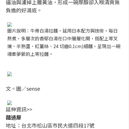
逼油與濾掉上層黃油，形成一碗厚醇卻入喉清爽無
負擔的好湯底。
圖片說明：牛骨白湯拉麵，延用日本配方與技術，每日
熬煮，多層次的香郁白湯在口中層層化開，搭配上等叉
燒、半熟蛋、紅薑絲、24 切齒0.1cm)細麵，呈現出一碗
魂牽夢縈的上等拉麵。
文。圖／sense
延伸資訊>>
麵通屋
地址：台北市松山區市民大道四段17號