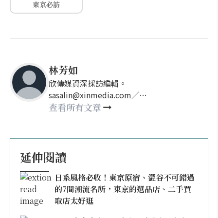
東京必訪
林芳如
欣傳媒資深採訪編輯。
sasalin@xinmedia.com／
happy21917@gmail.com
查看所有文章
延伸閱讀
日系風格必收！東京原宿、澀谷不可錯過
的7間潮流名所，東京的選品店、二手買
取店太好逛