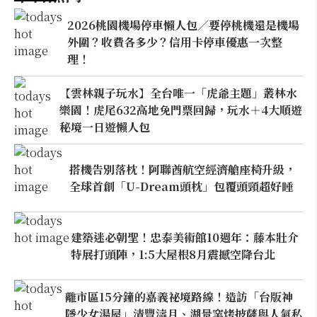
2026桃園機場停車懶人包／要停桃機還是機場
外圍？收費各多少？信用卡停車優惠一次整
理！
【雲林親子玩水】全台唯一「虎爺主題」叢林水
樂園！虎尾632高地免門票回歸，玩水＋4大順遊
秘境一日遊懶人包
搭機告別落枕！阿聯酋航空經濟艙座椅升級，
全球首創「U-Dream頭枕」包覆頭頸超好睡
建築迷必朝聖！忠泰美術館10週年：藤本壯介
特展打頭陣，1:5大屋根8月震撼空降台北
離市區15分鐘的嘉義祕境路線！造訪「台版神
隱少女湯屋」清豐濤月、湖景窯烤披薩與人氣私