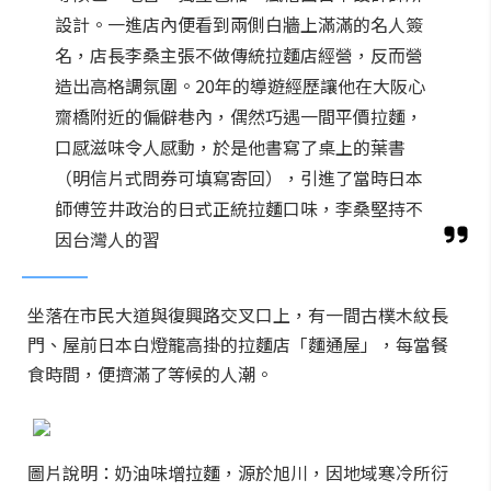
設計。一進店內便看到兩側白牆上滿滿的名人簽
名，店長李桑主張不做傳統拉麵店經營，反而營
造出高格調氛圍。20年的導遊經歷讓他在大阪心
齋橋附近的偏僻巷內，偶然巧遇一間平價拉麵，
口感滋味令人感動，於是他書寫了桌上的葉書
（明信片式問券可填寫寄回），引進了當時日本
師傅笠井政治的日式正統拉麵口味，李桑堅持不
因台灣人的習
坐落在市民大道與復興路交叉口上，有一間古樸木紋長
門、屋前日本白燈籠高掛的拉麵店「麵通屋」，每當餐
食時間，便擠滿了等候的人潮。
圖片說明：奶油味增拉麵，源於旭川，因地域寒冷所衍