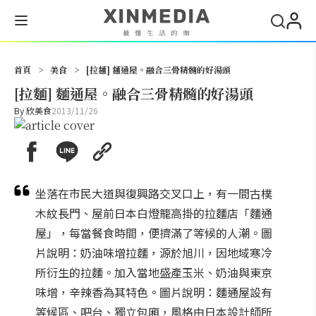
搜尋
首頁
>
美食
>
[拉麵] 麵通屋。融合三骨精髓的好湯頭
[拉麵] 麵通屋。融合三骨精髓的好湯頭
By
欣美食
2013/11/26
坐落在市民大道與復興路交叉口上，有一間古樸
木紋長門、屋前日本白燈籠高掛的拉麵店「麵通
屋」，每當餐食時間，便擠滿了等候的人潮。圖
片說明：奶油味增拉麵，源於旭川，因地域寒冷
所衍生的拉麵。加入當地盛產玉米、奶油與東京
味增，辛辣香為其特色。圖片說明：麵通屋設有
等候區、吧台、獨立包廂，風格由日本設計師所