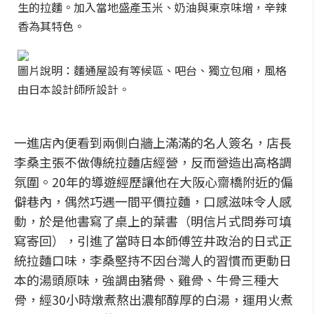
生的拉麵。加入當地盛產玉米、奶油與東京味增，辛辣
香為其特色。
圖片說明：麵通屋設有等候區、吧台、獨立包廂，風格
由日本設計師所設計。
一進店內便看到兩側白牆上滿滿的名人簽名，店長
李桑主張不做傳統拉麵店經營，反而營造出高格調
氛圍。20年的導遊經歷讓他在大阪心齋橋附近的偏
僻巷內，偶然巧遇一間平價拉麵，口感滋味令人感
動，於是他書寫了桌上的葉書（明信片式問券可填
寫寄回），引進了當時日本師傅笠井政治的日式正
統拉麵口味，李桑堅持不因台灣人的習慣而更動日
本的湯頭原味，強調由豬骨、雞骨、牛骨三種大
骨，經30小時燉煮熬出濃郁醇厚的白湯，運用火煮