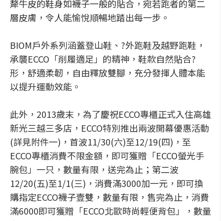
犛牛皮的鞋身如襪子一般的貼合，宛若跑者的第二
層皮膚，令人能愉悅順暢地踏出每一步。
BIOM戶外系列涵蓋登山鞋、?外跑鞋及越野跑鞋，
承襲ECCO「削履適足」的精神，鞋款自然貼合?
形，舒適柔韌，自由釋放雙腳，充分發揮人體本能
以提升運動效能。
此外，2013歲末，為了慶祝ECCO專櫃正式入住高雄
新光三越三多店，ECCO特別推出兩波開幕優惠活動
(詳見附件一)，首波11/30(六)至12/19(四)，至
ECCO專櫃消費不限金額，即可獲贈「ECCO螢光手
腕包」一只，數量有限，送完為止；第二波
12/20(五)至1/1(三)，消費滿3000加一元，即可換
購指定ECCO襪子壹雙，數量有限，售完為止，消費
滿6000即可獲贈「ECCO北歐時尚輕便背包」，數量