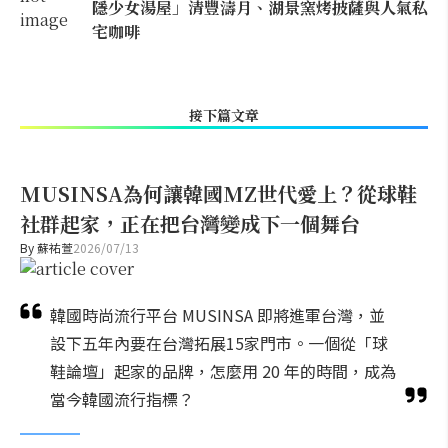
隱少女湯屋」清豐濤月、湖景窯烤披薩與人氣私
宅咖啡
接下篇文章
MUSINSA為何讓韓國MZ世代愛上？從球鞋
社群起家，正在把台灣變成下一個舞台
By
蘇祐萱
2026/07/13
韓國時尚流行平台 MUSINSA 即將進軍台灣，並
設下五年內要在台灣拓展15家門市。一個從「球
鞋論壇」起家的品牌，怎麼用 20 年的時間，成為
當今韓國流行指標？