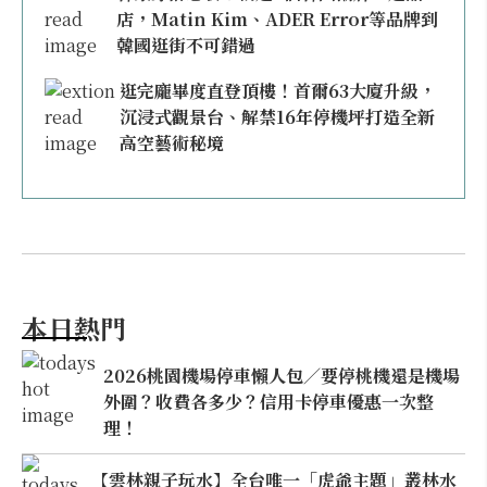
店，Matin Kim、ADER Error等品牌到
韓國逛街不可錯過
逛完龐畢度直登頂樓！首爾63大廈升級，
沉浸式觀景台、解禁16年停機坪打造全新
高空藝術秘境
本日熱門
2026桃園機場停車懶人包／要停桃機還是機場
外圍？收費各多少？信用卡停車優惠一次整
理！
【雲林親子玩水】全台唯一「虎爺主題」叢林水