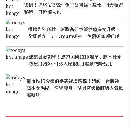
樂園！虎尾632高地免門票回歸，玩水＋4大順遊
秘境一日遊懶人包
搭機告別落枕！阿聯酋航空經濟艙座椅升級，
全球首創「U-Dream頭枕」包覆頭頸超好睡
建築迷必朝聖！忠泰美術館10週年：藤本壯介
特展打頭陣，1:5大屋根8月震撼空降台北
離市區15分鐘的嘉義祕境路線！造訪「台版神
隱少女湯屋」清豐濤月、湖景窯烤披薩與人氣私
宅咖啡