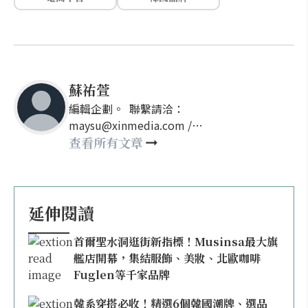
蘇祐萱
編輯企劃。 聯繫請洽：
maysu@xinmedia.com /
may860527@gmail.com
查看所有文章
延伸閱讀
首爾聖水洞逛街新指標！Musinsa最大旗
艦店開幕，集結服飾、美妝、北歐咖啡
Fuglen等千家品牌
韓系穿搭必收！精選6個韓國潮牌、選品