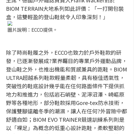
主席、德國戶外雜誌負責人Frank Wacker對於
BIOM TERRAIN大地系列如此評價：「一打開包裝
盒，這雙輕盈的登山鞋就令人印象深刻！」
圖片說明：ECCO提供。
除了時尚鞋履之外，ECCO也致力於戶外鞋款的研
發，已逐漸發展成?業界矚目的專業戶外運動品牌，
登山鞋之外，也推出機能和質感兼具的跑鞋。BIOM
ULTRA超越系列鞋款輕量柔韌，具有極佳透氣性，
突破性的鞋底設計幾乎能在任何路面條件下提供抓
地力和推進力，包括岩石峭壁、泥濘沼澤、崎嶇原
野等各種地形，部分鞋款採用Gore-tex防水技術，
保護雙腳遠離冬季的潮濕，讓人在任何?外冒險中都
舒適自如；BIOM EVO TRAINER競速訓練系列則是
以「裸足」為概念的低重心設計跑鞋，柔軟堅韌的