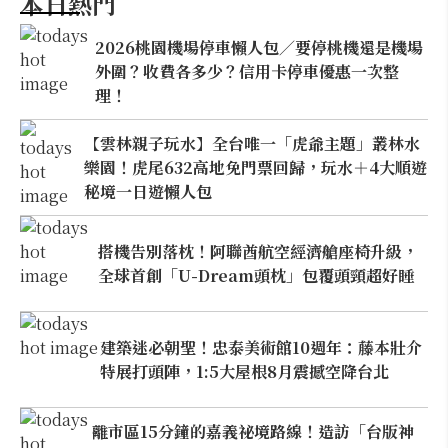
本日熱門
2026桃園機場停車懶人包／要停桃機還是機場
外圍？收費各多少？信用卡停車優惠一次整
理！
【雲林親子玩水】全台唯一「虎爺主題」叢林水
樂園！虎尾632高地免門票回歸，玩水＋4大順遊
秘境一日遊懶人包
搭機告別落枕！阿聯酋航空經濟艙座椅升級，
全球首創「U-Dream頭枕」包覆頭頸超好睡
建築迷必朝聖！忠泰美術館10週年：藤本壯介
特展打頭陣，1:5大屋根8月震撼空降台北
離市區15分鐘的嘉義祕境路線！造訪「台版神