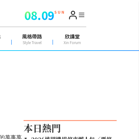
08.09
S U N
點
風格帶路
欣講堂
Style Travel
Xin Forum
本日熱門
裡的萬事萬