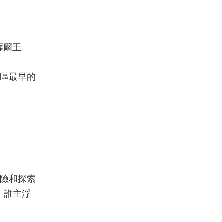
薩爾王
區最早的
險和探索
，誰主浮