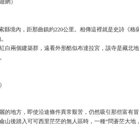
遊網）
索縣境內，距那曲鎮約220公里。相傳這裡就是史詩《格
地。
紅白兩個建築群，遠看外形酷似布達拉宮，該寺是藏北地
。
）
麗的地方，即使沿途條件異常艱苦，仍然吸引那些富有冒
侖山後踏入可可西里茫茫的無人區時，一種“問蒼茫大地