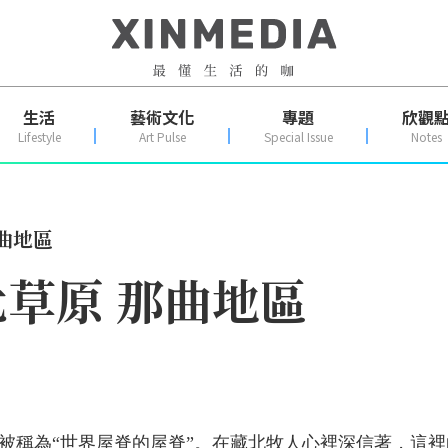
生活
藝術文化
專題
欣觀
Lifestyle
Art Pulse
Special Issue
Notes
曲地區
草原 那曲地區
，被稱為“世界屋脊的屋脊”。在藏北牧人心裡深信著，這