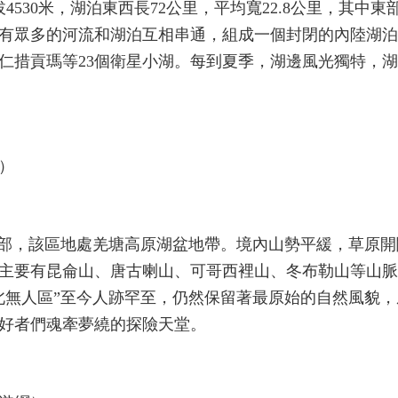
530米，湖泊東西長72公里，平均寬22.8公里，其中東
域內有眾多的河流和湖泊互相串通，組成一個封閉的內陸湖
仁措貢瑪等23個衛星小湖。每到夏季，湖邊風光獨特，
）
北部，該區地處羌塘高原湖盆地帶。境內山勢平緩，草原開
主要有昆侖山、唐古喇山、可哥西裡山、冬布勒山等山脈
藏北無人區”至今人跡罕至，仍然保留著最原始的自然風貌
好者們魂牽夢繞的探險天堂。