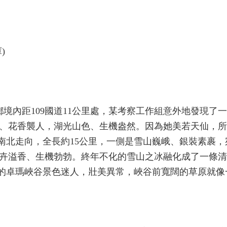
)
鄉境內距109國道11公里處，某考察工作組意外地發現了
蒼綠、花香襲人，湖光山色、生機盎然。因為她美若天仙，
呈南北走向，全長約15公里，一側是雪山巍峨、銀裝素裹，
卉溢香、生機勃勃。終年不化的雪山之冰融化成了一條清
日的卓瑪峽谷景色迷人，壯美異常，峽谷前寬闊的草原就像