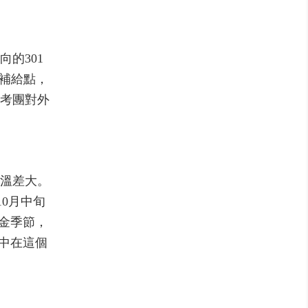
的301
補給點，
考團對外
溫差大。
10月中旬
黃金季節，
中在這個