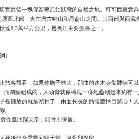
切實最後一塊保留著原始狀態的自然之地。可可西里意為
藏高原西北部，夾在唐古喇山和昆侖山之間。其西部與西藏
積達8.3萬平方公里，是長江主要源區之一。
網）
止旅客觀看，如果你膽子夠大，那曲的達木寺骷髏牆可以
米的三面圍牆組成的，人頭骨就像磚塊一樣地壘砌起來約有
子裡擺放的就是頭骨了，兩面長長的骷髏牆怵目驚心！天
態。
人死後餵食禿鷹回歸天堂，頭骨則保留。