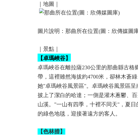
｜地圖｜
圖片說明：那曲所在位置(圖：欣傳媒圖庫
｜景點｜
【卓瑪峽谷】
卓瑪峽谷在離拉薩230公里的那曲縣古格
帶，這裡雖然海拔約4700米，卻林木
她"卓瑪峽谷風景區"。卓瑪峽谷風景區
披上了潔白的哈達；一側是灌木蔥鬱、百
山溪。"一山有四季，十裡不同天"，夏
的綠色地毯，迎接著遠方的客人。
【色林措】