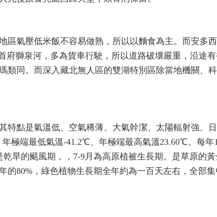
地區氣壓低米飯不容易做熟，所以以麵食為主。而安多西向
?首府獅泉河，多為貨車行駛，所以道路破壞嚴重，沿途有
瑪類同。而深入藏北無人區的雙湖特別區除當地機關、科
其特點是氣溫低、空氣稀薄、大氣幹潔、太陽輻射強、日
C。年極端最低氣溫-41.2℃、年極端最高氣溫23.60℃。每年
是乾旱的颳風期，，7-9月為高原植被生長期。是草原的
年的80%，綠色植物生長期全年約為一百天左右，全部集