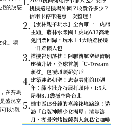
1
.
2026桃園機場停車懶人包／要停
桃機還是機場外圍？收費各多少？
抗拒的誘惑
信用卡停車優惠一次整理！
2
.
【雲林親子玩水】全台唯一「虎爺
主題」叢林水樂園！虎尾632高地
免門票回歸，玩水＋4大順遊秘境
文化。獨
一日遊懶人包
3
.
搭機告別落枕！阿聯酋航空經濟艙
座椅升級，全球首創「U-Dream
頭枕」包覆頭頸超好睡
4
.
建築迷必朝聖！忠泰美術館10週
年：藤本壯介特展打頭陣，1:5大
，在賽馬
屋根8月震撼空降台北
是盛況空
5
.
離市區15分鐘的嘉義祕境路線！造
可以?觀
訪「台版神隱少女湯屋」清豐濤
月、湖景窯烤披薩與人氣私宅咖啡