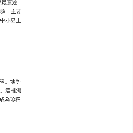
部最寬達
泊群，主要
湖中小島上
闊。地勢
。這裡湖
，成為珍稀