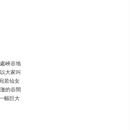
一處峽谷地
所以大家叫
宛若仙女
澈的谷間
一幅巨大