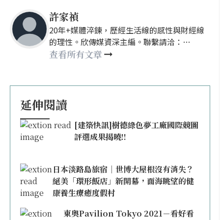
許家禎
20年+媒體淬鍊，歷經生活線的感性與財經線
的理性。欣傳媒資深主編。聯繫請洽：
nellyhsu@xinmedia.com
查看所有文章
延伸閱讀
[建築快訊]樹德綠色夢工廠國際競圖
評選成果揭曉!!
日本淡路島旅宿｜世博大屋根沒有消失？
絕美「環形飯店」新開幕，面海眺望的健
康養生療癒度假村
東奧Pavilion Tokyo 2021－看好看