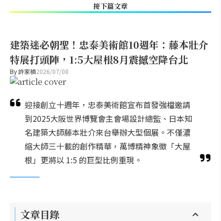
接下篇文章
建築迷必朝聖！忠泰美術館10週年：藤本壯介
特展打頭陣，1:5大屋根8月震撼空降台北
By
許家禎
2026/07/08
迎接創立十週年，忠泰美術館宣布首發強檔邀請
到2025大阪世界博覽會主會場設計總監、日本知
名建築大師藤本壯介來台舉辦大型個展。不僅濃
縮大師三十載的創作精華，萬博精神象徵「大屋
根」更將以 1:5 的巨型比例重現。
文章目錄