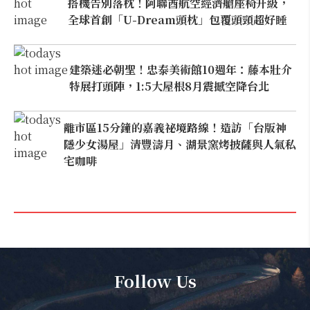
搭機告別落枕！阿聯酋航空經濟艙座椅升級，
全球首創「U-Dream頭枕」包覆頭頸超好睡
建築迷必朝聖！忠泰美術館10週年：藤本壯介
特展打頭陣，1:5大屋根8月震撼空降台北
離市區15分鐘的嘉義祕境路線！造訪「台版神
隱少女湯屋」清豐濤月、湖景窯烤披薩與人氣私
宅咖啡
Follow Us