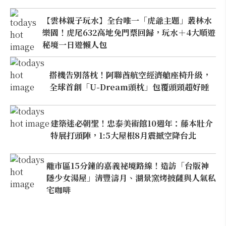
【雲林親子玩水】全台唯一「虎爺主題」叢林水
樂園！虎尾632高地免門票回歸，玩水＋4大順遊
秘境一日遊懶人包
搭機告別落枕！阿聯酋航空經濟艙座椅升級，
全球首創「U-Dream頭枕」包覆頭頸超好睡
建築迷必朝聖！忠泰美術館10週年：藤本壯介
特展打頭陣，1:5大屋根8月震撼空降台北
離市區15分鐘的嘉義祕境路線！造訪「台版神
隱少女湯屋」清豐濤月、湖景窯烤披薩與人氣私
宅咖啡