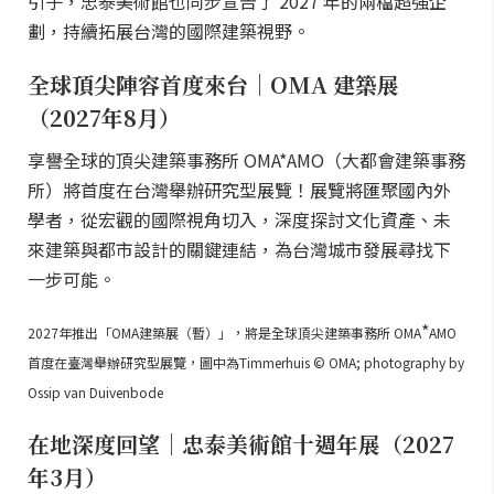
引子，忠泰美術館也同步宣告了 2027 年的兩檔超強企
劃，持續拓展台灣的國際建築視野。
全球頂尖陣容首度來台｜OMA 建築展
（2027年8月）
享譽全球的頂尖建築事務所 OMA*AMO（大都會建築事務
所）將首度在台灣舉辦研究型展覽！展覽將匯聚國內外
學者，從宏觀的國際視角切入，深度探討文化資產、未
來建築與都市設計的關鍵連結，為台灣城市發展尋找下
一步可能。
*
2027年推出「OMA建築展（暫）」，將是全球頂尖建築事務所 OMA
AMO
首度在臺灣舉辦研究型展覽，圖中為Timmerhuis © OMA; photography by
Ossip van Duivenbode
在地深度回望｜忠泰美術館十週年展（2027
年3月）