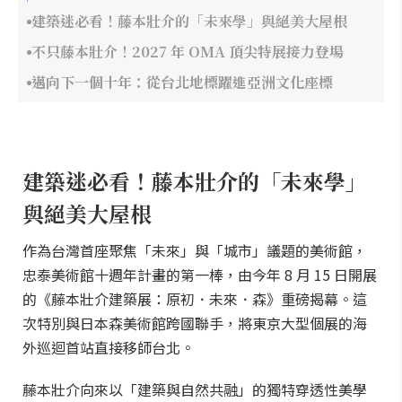
建築迷必看！藤本壯介的「未來學」與絕美大屋根
不只藤本壯介！2027 年 OMA 頂尖特展接力登場
邁向下一個十年：從台北地標躍進亞洲文化座標
建築迷必看！藤本壯介的「未來學」
與絕美大屋根
作為台灣首座聚焦「未來」與「城市」議題的美術館，
忠泰美術館十週年計畫的第一棒，由今年 8 月 15 日開展
的《藤本壯介建築展：原初．未來．森》重磅揭幕。這
次特別與日本森美術館跨國聯手，將東京大型個展的海
外巡迴首站直接移師台北。
藤本壯介向來以「建築與自然共融」的獨特穿透性美學