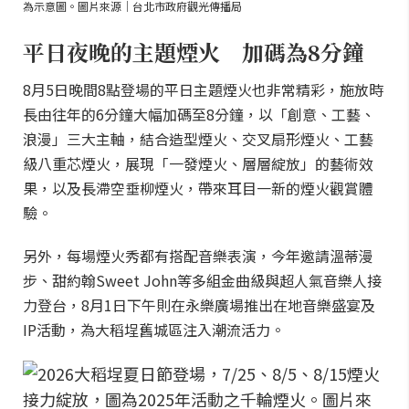
為示意圖。圖片來源｜台北市政府觀光傳播局
平日夜晚的主題煙火 加碼為8分鐘
8月5日晚間8點登場的平日主題煙火也非常精彩，施放時
長由往年的6分鐘大幅加碼至8分鐘，以「創意、工藝、
浪漫」三大主軸，結合造型煙火、交叉扇形煙火、工藝
級八重芯煙火，展現「一發煙火、層層綻放」的藝術效
果，以及長滯空垂柳煙火，帶來耳目一新的煙火觀賞體
驗。
另外，每場煙火秀都有搭配音樂表演，今年邀請溫蒂漫
步、甜約翰Sweet John等多組金曲級與超人氣音樂人接
力登台，8月1日下午則在永樂廣場推出在地音樂盛宴及
IP活動，為大稻埕舊城區注入潮流活力。