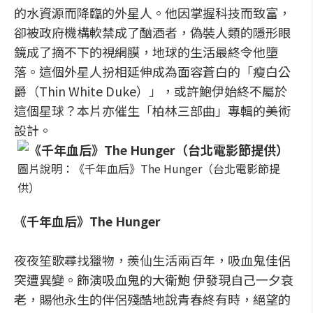
的水資源而降臨的外星人。他因掌握科技而致富，
卻被政府機構軟禁成了酗酒者，偽裝人類的隱形眼
鏡成了摘不下的視網膜，地球的生活最終令他墮
落。這個外星人扮相延伸成為面容蒼白的「瘦白公
爵（Thin White Duke）」，或許鮑伊始終不屬於
這個星球？本片亦催生「柏林三部曲」專輯的美術
設計。
圖片說明：《千年血后》The Hunger（台北電影節提
供）
《千年血后》The Hunger
夜夜笙歌尋找獵物，羨仙生活兩百年，吸血鬼佳侶
突遭異變。飾演吸血鬼的大衛鮑 伊發現自己一夕衰
老，賜他永生的伴侶殘酷地說青春終有時，絕望的