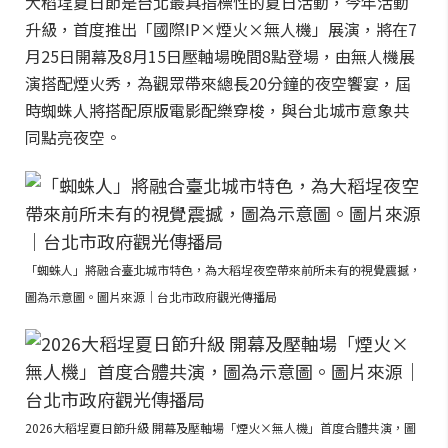
大稻埕夏日節是台北最具指標性的夏日活動，今年活動
升級，首度推出「國際IP×煙火×無人機」展演，將在7
月25日開幕及8月15日壓軸場晚間8點登場，由無人機展
演搭配煙火秀，為觀眾帶來總長20分鐘的夜空饗宴，屆
時蜘蛛人將搭配原版電影配樂穿梭，與台北城市意象共
同點亮夜空。
「蜘蛛人」將融合臺北城市特色，為大稻埕夜空帶來前所未有的視覺震撼，
圖為示意圖。圖片來源｜台北市政府觀光傳播局
2026大稻埕夏日節升級 開幕及壓軸場「煙火×無人機」首度合體共演，圖