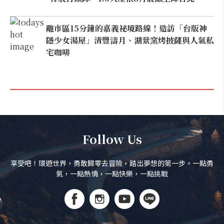
離市區15分鐘的嘉義祕境路線！造訪「台版神
隱少女湯屋」清豐濤月、湖景窯烤披薩與人氣私
宅咖啡
Follow Us
享受吧！環遊世界，勇敢歸零去冒險，踏出夢想的第一步。一點勇
氣，一點熱情，一點快樂，一點挑戰