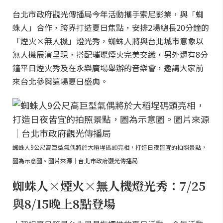
台北市政府觀光傳播局今年活動攜手索尼影業，與「蜘
蛛人」合作，跨界打造夏日焦點，安排2場總長20分鐘的
「煙火×無人機」燈光秀，蜘蛛人將與台北城市意象以
無人機展演呈現，搭配璀璨煙火完美交織，另外還有8分
鐘平日煙火秀及在永樂廣場舉辦的音樂會，邀請大家前
來台北參與這場夏日盛典。
蜘蛛人9公尺高巨型氣偶將於大稻埕碼頭亮相，打造日夜皆宜的拍照景點，
圖為示意圖。圖片來源｜台北市政府觀光傳播局
蜘蛛人×煙火×無人機燈光秀：7/25
與8/15晚上8點登場