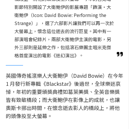
影節特別開設了大衛鮑伊的影展專題「飾演‧大
衛鮑伊（Icon: David Bowie: Performing the
Strange）」，選了六部影片讓我們可以再一次於
大螢幕上，懷念這位逝去的流行巨星。其中有一
部演唱會紀錄片，兩部大衛鮑伊主演的電影，另
外三部則是延伸之作，包括滾石樂團主唱米克傑
格首度演出的電影《迷幻演出》。
英國傳奇搖滾樂人大衛鮑伊（David Bowie）在今年
1 月發行新專輯《Blackstar》後過世，全球樂迷哀
悼，年初的重要頒獎典禮如葛萊美獎、全英音樂獎
皆有致敬橋段；而大衛鮑伊在影像上的成就，也讓
奧斯卡挪出時間，在懷念逝去影人的橋段上，將他
的頭像投至大螢幕。