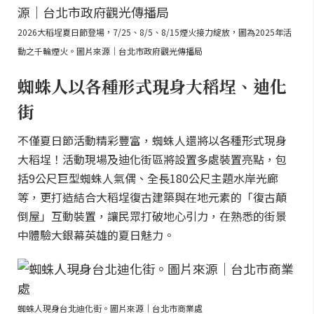
2026大稻埕夏日節登場，7/25、8/5、8/15煙火接力綻放，圖為2025年活
動之千輪煙火。圖片來源｜台北市政府觀光傳播局
蜘蛛人以各種形式現身大稻埕、迪化
街
不僅夏日節活動精彩豐富，蜘蛛人還將以各種形式現身
大稻埕！活動現場及迪化街區將設置多處裝置亮點，包
括9公尺巨型蜘蛛人氣偶、全長180公尺主題水岸光廊
等，更打造結合大稻埕復古建築與在地元素的「復古顛
倒屋」互動裝置，讓民眾打破地心引力，在熟悉的街景
中體驗大銀幕英雄的夏日魅力。
蜘蛛人現身台北迪化街。圖片來源｜台北市商業處