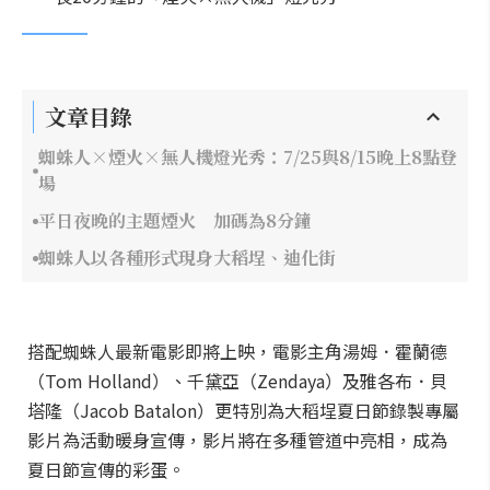
文章目錄
蜘蛛人×煙火×無人機燈光秀：7/25與8/15晚上8點登
場
平日夜晚的主題煙火 加碼為8分鐘
蜘蛛人以各種形式現身大稻埕、迪化街
搭配蜘蛛人最新電影即將上映，電影主角湯姆．霍蘭德
（Tom Holland）、千黛亞（Zendaya）及雅各布．貝
塔隆（Jacob Batalon）更特別為大稻埕夏日節錄製專屬
影片為活動暖身宣傳，影片將在多種管道中亮相，成為
夏日節宣傳的彩蛋。