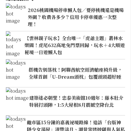
2026桃園機場停車懶人包／要停桃機還是機場
外圍？收費各多少？信用卡停車優惠一次整
理！
【雲林親子玩水】全台唯一「虎爺主題」叢林水
樂園！虎尾632高地免門票回歸，玩水＋4大順遊
秘境一日遊懶人包
搭機告別落枕！阿聯酋航空經濟艙座椅升級，
全球首創「U-Dream頭枕」包覆頭頸超好睡
建築迷必朝聖！忠泰美術館10週年：藤本壯介
特展打頭陣，1:5大屋根8月震撼空降台北
離市區15分鐘的嘉義祕境路線！造訪「台版神
隱少女湯屋」清豐濤月、湖景窯烤披薩與人氣私