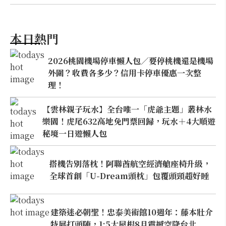
本日熱門
2026桃園機場停車懶人包／要停桃機還是機場
外圍？收費各多少？信用卡停車優惠一次整
理！
【雲林親子玩水】全台唯一「虎爺主題」叢林水
樂園！虎尾632高地免門票回歸，玩水＋4大順遊
秘境一日遊懶人包
搭機告別落枕！阿聯酋航空經濟艙座椅升級，
全球首創「U-Dream頭枕」包覆頭頸超好睡
建築迷必朝聖！忠泰美術館10週年：藤本壯介
特展打頭陣，1:5大屋根8月震撼空降台北