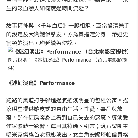
生的吸血戀人如何度過時間流逝？
故事精神與 《千年血后》一脈相承，亞當搖滾樂手
的設定及大衛鮑伊摯友，亦為其指定分身─蒂妲史
雲頓的演出，均延續著傳說。
圖片說明：《迷幻演出》Performance （台北電影節提
供）
《迷幻演出》Performance
跑路的黑道打手躲進過氣搖滾明星的包租公寓。搖
滾明星提供嬉皮式的自由生活，性愛、毒品與放
蕩，卻在這房客身上看到自己失去的惡魔。導演受
作家波赫士影響，運用其符碼、引言；滾石樂團主
唱米克傑格首次電影演出，女主角安妮塔帕倫貝格