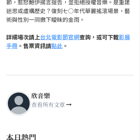
節，惹怒鮑伊揚言提告，並拒絕授權音樂。是重建
迷思或虛構歷史？復刻七○年代華麗搖滾場景，藝
術與性別一同撒下曖昧的金雨。
詳細場次請上
台北電影節官網
查詢，或可下載
影展
手冊
。售票資訊請
點此
。
欣音樂
查看所有文章
本日熱門