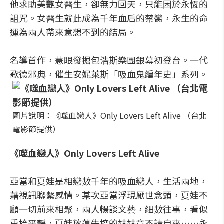
他求助美艷女醫生，卻無力回天，只能困於永恆的
詛咒。女醫生就此成為千年血后的禁臠，永生的命
運為兩人帶來意想不到的結局。
名導首作，慧眼發掘包浩斯樂團銀幕初登台。一代
歌德邪典，催生安妮萊斯「吸血鬼編年史」系列。
圖片說明：《噬血戀人》Only Lovers Left Alive （台北
電影節提供）
《噬血戀人》Only Lovers Left Alive
亞當和夏娃是相戀數千年的吸血戀人，生活兩地，
藉視訊聯繫感情。某次亞當浮現厭世念頭，夏娃不
顧一切前來相聚，兩人暢談文藝，細數往事，看似
重拾平靜，夏娃放蕩失控的妹妹竟不請自來……永