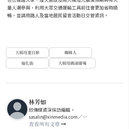
量人潮參與，利用大眾交通運輸工具前往會更加省時順
暢，並請用路人及當地居民留意活動日交管資訊。
大稻埕夏日節
蜘蛛人
迪化街
大稻埕碼頭廣場
林芳如
欣傳媒資深採訪編輯。
sasalin@xinmedia.com／
happy21917@gmail.com
查看所有文章