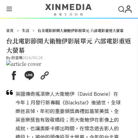
搜尋
首頁
>
生活
>
台北電影節開大衛鮑伊影展單元 六部電影重返大螢幕
台北電影節開大衛鮑伊影展單元 六部電影重返
大螢幕
By
欣音樂
2016/05/26
英國傳奇搖滾樂人大衛鮑伊（David Bowie）在
今年 1 月發行新專輯《Blackstar》後過世，全球
樂迷哀悼，年初的重要頒獎典禮如葛萊美獎、全
英音樂獎皆有致敬橋段；而大衛鮑伊在影像上的
成就，也讓奧斯卡挪出時間，在懷念逝去影人的
橋段上，將他的頭像投至大螢幕。今年的台北電