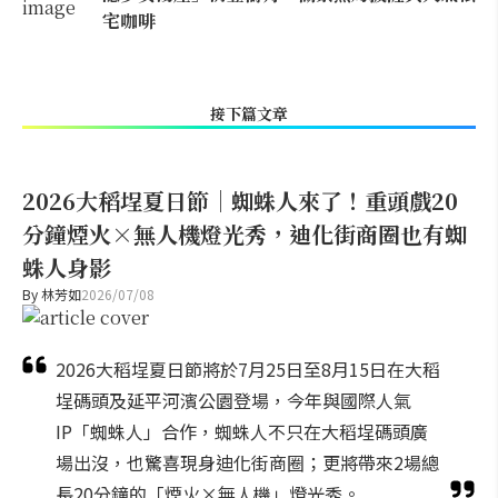
宅咖啡
接下篇文章
2026大稻埕夏日節｜蜘蛛人來了！重頭戲20
分鐘煙火×無人機燈光秀，迪化街商圈也有蜘
蛛人身影
By
林芳如
2026/07/08
2026大稻埕夏日節將於7月25日至8月15日在大稻
埕碼頭及延平河濱公園登場，今年與國際人氣
IP「蜘蛛人」合作，蜘蛛人不只在大稻埕碼頭廣
場出沒，也驚喜現身迪化街商圈；更將帶來2場總
長20分鐘的「煙火×無人機」燈光秀。