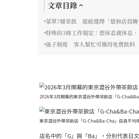
文章目錄
菜單7種茶飲 還能選擇「想和店員聊
特殊的3條工作規定：想休息就休息
孫子制度 客人幫忙可獲得免費飲料
2026年3月開幕的東京澀谷外帶茶飲店「G-Cha&Ba-
東京澀谷外帶茶飲店「G-Cha&Ba-Cha」店員平均年
店名中的「G」與「Ba」，分別代表日文中