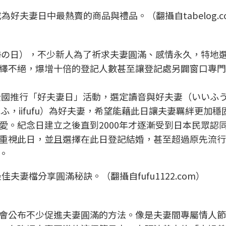
好夫妻日中最熱賣的商品與禮品。（翻攝自tabelog.c
夫婦の日），不少新人為了祈求夫妻圓滿、感情永久，特地
繹不絕，爆增十倍的登記人數甚至讓登記處另闢窗口專門
於全國推行「好夫妻日」活動，選定讀音與好夫妻（いいふ
いいふふ，iifufu）為好夫妻，希望能藉此日讓夫妻羈絆更加
愛。紀念日建立之後直到2000年才逐漸受到日本民眾認
重視此日，並且選擇在此日登記結婚，甚至超過原先流行
。
妻檔分享圓滿秘訣。（翻攝自fufu1122.com）
會公布不少促進夫妻圓滿的方法。像是夫妻間專屬情人節