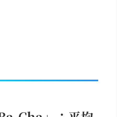
a-Cha」：平均