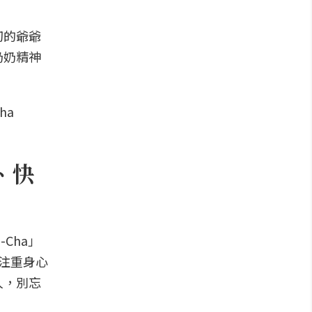
切的爺爺
奶奶精神
、快
Cha」
注重身心
人，別忘