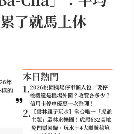
「累了就馬上休
本日熱門
26年
1
.
2026桃園機場停車懶人包／要停
一樣的
桃機還是機場外圍？收費各多少？
信用卡停車優惠一次整理！
2
.
【雲林親子玩水】全台唯一「虎爺
主題」叢林水樂園！虎尾632高地
免門票回歸，玩水＋4大順遊秘境