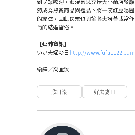
到民眾歡迎，浪漫氣息充斥大小商店餐廳
勢成為熱賣商品與禮品。將一碗紅豆湯圓
的象徵，因此民眾也開始將夫婦善哉當作
情的結婚習俗。
【延伸資訊】
いい夫婦の日
http://www.fufu1122.com
編譯／高宜汝
欣日潮
好夫妻日