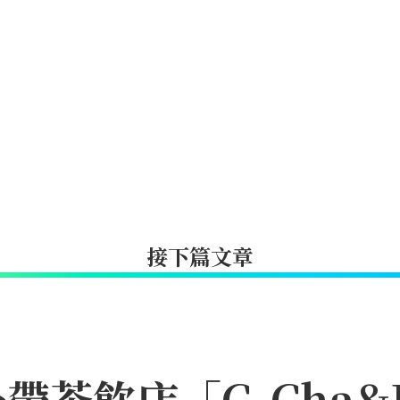
接下篇文章
茶飲店「G-Cha&B