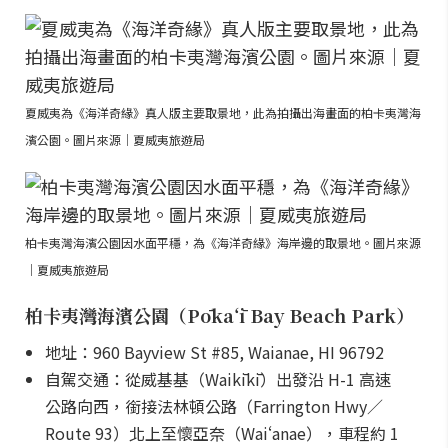
夏威夷為《海洋奇緣》真人版主要取景地，此為拍攝出海畫面的柏卡夷灣海
濱公園。圖片來源｜夏威夷旅遊局
柏卡夷灣海濱公園因水面平穩，為《海洋奇緣》海岸邊的取景地。圖片來源
｜夏威夷旅遊局
柏卡夷灣海濱公園（Pōkaʻī Bay Beach Park）
地址：960 Bayview St #85, Waianae, HI 96792
自駕交通：從威基基（Waikīkī）出發沿 H-1 高速
公路向西，銜接法林頓公路（Farrington Hwy／
Route 93）北上至懷亞奈（Waiʻanae），車程約 1