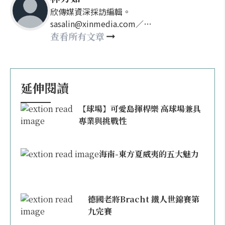
欣傳媒資深採訪編輯。
sasalin@xinmedia.com／
happy21917@gmail.com
查看所有文章
延伸閱讀
【球場】可愛島揮桿樂 高球場兼具
專業與挑戰性
海南-東方夏威夷的五大魅力
德國老將Bracht 鐵人世錦賽第
九完賽