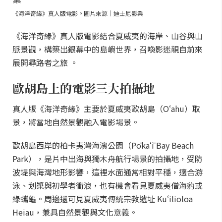
《海洋奇緣》真人版電影。圖片來源｜迪士尼影業
《海洋奇緣》真人版電影結合夏威夷的海岸、山谷與山
脈景觀，構築出銀幕中的島嶼世界，召喚影迷親自前來
展開尋路者之旅 。
歐胡島上的電影三大拍攝地
真人版《海洋奇緣》主要於夏威夷歐胡島（Oʻahu）取
景，將當地自然景觀融入電影場景。
歐胡島西岸的柏卡夷灣海濱公園（Pōkaʻī Bay Beach
Park），是片中出海與獨木舟航行場景的拍攝地，受防
波堤與海灣地形影響，這裡水面通常相對平穩，適合游
泳、划槳與初學者衝浪，也有機會看見夏威夷僧海豹或
綠蠵龜。周邊還可見夏威夷傳統宗教遺址 Kuʻilioloa
Heiau，兼具自然景觀與文化意義。