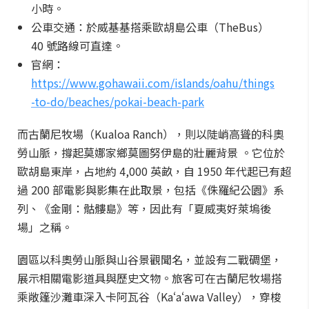
小時。
公車交通：於威基基搭乘歐胡島公車（TheBus）
40 號路線可直達。
官網：
https://www.gohawaii.com/islands/oahu/things
-to-do/beaches/pokai-beach-park
而古蘭尼牧場（Kualoa Ranch），則以陡峭高聳的科奧
勞山脈，撐起莫娜家鄉莫圖努伊島的壯麗背景 。它位於
歐胡島東岸，占地約 4,000 英畝，自 1950 年代起已有超
過 200 部電影與影集在此取景，包括《侏羅紀公園》系
列、《金剛：骷髏島》等，因此有「夏威夷好萊塢後
場」之稱。
園區以科奧勞山脈與山谷景觀聞名，並設有二戰碉堡，
展示相關電影道具與歷史文物。旅客可在古蘭尼牧場搭
乘敞篷沙灘車深入卡阿瓦谷（Kaʻaʻawa Valley），穿梭