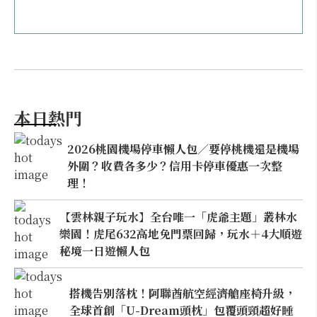
本日熱門
2026桃園機場停車懶人包／要停桃機還是機場
外圍？收費各多少？信用卡停車優惠一次整
理！
【雲林親子玩水】全台唯一「虎爺主題」叢林水
樂園！虎尾632高地免門票回歸，玩水＋4大順遊
秘境一日遊懶人包
搭機告別落枕！阿聯酋航空經濟艙座椅升級，
全球首創「U-Dream頭枕」包覆頭頸超好睡