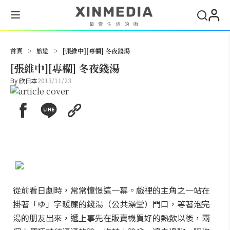
搜尋
首頁
>
旅遊
>
[張維中][專欄] 冬夜錢湯
[張維中][專欄] 冬夜錢湯
By
欣日本
2013/11/23
從前看日劇時，常常憧憬這一幕。戲裡的主角之一站在
掛著「ゆ」字暖簾的錢湯（公共澡堂）門口，等著泡完
湯的朋友出來，遞上事先在販賣機買好的熱飲以後，兩