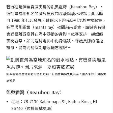
若行程延伸至夏威夷島的凱奧霍灣（Keauhou Bay），
這裡是當地知名的魔鬼魚夜間浮潛與潛水地點；此活動
自 1980 年代起發展，透過水下燈光吸引浮游生物聚集，
進而吸引蝠鱝（manta ray）夜間前來覓食，讓遊客有機
會近距離觀察其在海中游動的身影。旅客安排一趟蝠鱝
夜間觀察，如同遇見電影中化身蝠鱝、守護莫娜的塔拉
祖母，能為海島假期增添難忘體驗。
凱奧霍灣為當地知名的潛水地點，有機會與魔鬼魚共游。圖片來源｜夏威夷
旅遊局
凱奧霍灣（Keauhou Bay）
地址：78-7130 Kaleiopapa St, Kailua-Kona, HI
96740（位於夏威夷島）