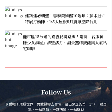
建築迷必朝聖！忠泰美術館10週年：藤本壯介
特展打頭陣，1:5大屋根8月震撼空降台北
離市區15分鐘的嘉義祕境路線！造訪「台版神
隱少女湯屋」清豐濤月、湖景窯烤披薩與人氣私
宅咖啡
Follow Us
享受吧！環遊世界，勇敢歸零去冒險，踏出夢想的第一步。一點勇
氣，一點熱情，一點快樂，一點挑戰