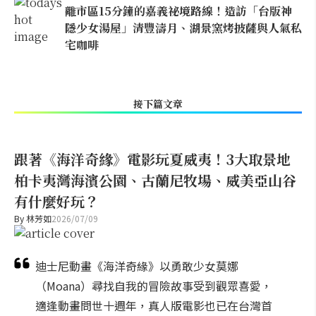
離市區15分鐘的嘉義祕境路線！造訪「台版神
隱少女湯屋」清豐濤月、湖景窯烤披薩與人氣私
宅咖啡
接下篇文章
跟著《海洋奇緣》電影玩夏威夷！3大取景地
柏卡夷灣海濱公園、古蘭尼牧場、威美亞山谷
有什麼好玩？
By
林芳如
2026/07/09
迪士尼動畫《海洋奇緣》以勇敢少女莫娜
（Moana）尋找自我的冒險故事受到觀眾喜愛，
適逢動畫問世十週年，真人版電影也已在台灣首