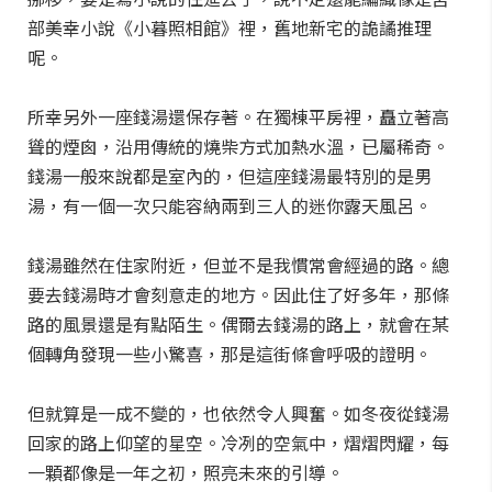
部美幸小說《小暮照相館》裡，舊地新宅的詭譎推理
呢。
所幸另外一座錢湯還保存著。在獨棟平房裡，矗立著高
聳的煙囪，沿用傳統的燒柴方式加熱水溫，已屬稀奇。
錢湯一般來說都是室內的，但這座錢湯最特別的是男
湯，有一個一次只能容納兩到三人的迷你露天風呂。
錢湯雖然在住家附近，但並不是我慣常會經過的路。總
要去錢湯時才會刻意走的地方。因此住了好多年，那條
路的風景還是有點陌生。偶爾去錢湯的路上，就會在某
個轉角發現一些小驚喜，那是這街條會呼吸的證明。
但就算是一成不變的，也依然令人興奮。如冬夜從錢湯
回家的路上仰望的星空。冷冽的空氣中，熠熠閃耀，每
一顆都像是一年之初，照亮未來的引導。