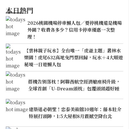
本日熱門
2026桃園機場停車懶人包／要停桃機還是機場
外圍？收費各多少？信用卡停車優惠一次整
理！
【雲林親子玩水】全台唯一「虎爺主題」叢林水
樂園！虎尾632高地免門票回歸，玩水＋4大順遊
秘境一日遊懶人包
搭機告別落枕！阿聯酋航空經濟艙座椅升級，
全球首創「U-Dream頭枕」包覆頭頸超好睡
建築迷必朝聖！忠泰美術館10週年：藤本壯介
特展打頭陣，1:5大屋根8月震撼空降台北