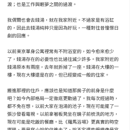
渡；也是工作與眠夢之間的過渡。
我偶爾也會去錢湯，就在我家附近。不過家是有浴缸
的，因此去錢湯純粹只是因為好玩，一種對往昔憧憬日
劇的回應。
以前東京單身公寓裡常有不附浴室的，如今愈來愈少
了，錢湯存在的必要性也比過往減少許多。我家附近的
錢湯原本有兩座，去年就拆掉了一座。錢湯在大樓的一
樓，現在大樓還是在的，但已經變成一般的住家。
搬進那裡的住戶，應該也是知道那房子的前身是什麼
吧？如今內部格局一定徹底更動過了。我每次經過時，
都不免在想，以前大家在泡湯的池子，現在可能擺了一
張沙發看電視。以前拿著板凳坐在鏡子前梳洗的地方，
現在可能是吃飯的餐廳。比《羅馬浴場》更真實的時空
挪移，要是寫小說的住進去了，說不定還能編織像是宮