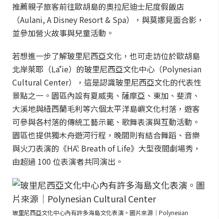
推薦親子旅客前往歐胡島的奧拉尼迪士尼度假飯店
（Aulani, A Disney Resort & Spa），與莫娜見面合影，
並參加營火故事與兒童活動。
若想進一步了解玻里尼西亞文化，也可走訪位於歐胡島
北岸萊耶（Lāʻie）的玻里尼西亞文化中心（Polynesian
Cultural Center），這是認識玻里尼西亞文化的代表性
景點之一。園區內設有夏威夷、薩摩亞、東加、斐濟、
大溪地與紐西蘭毛利等六個太平洋島嶼文化村落，遊客
可參與各村落的傳統工藝示範、歌舞表演與互動活動。
園區也提供獨木舟遊河行程，晚間則有結合舞蹈、音樂
與火刀表演的《HĀ: Breath of Life》大型夜間劇場秀，
由超過 100 位表演者共同演出。
玻里尼西亞文化中心內有許多海島文化表演。圖片來源｜Polynesian