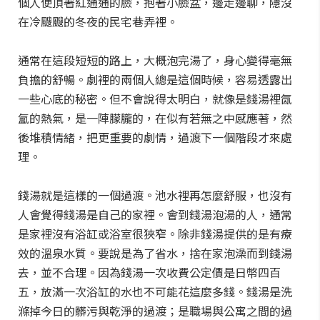
個人便頂著紅通通的臉，抱著小臉盆，邊走邊聊，隱沒
在冷颼颼的冬夜的民宅巷弄裡。
通常在這段短短的路上，大概泡完湯了，身心變得毫無
負擔的舒暢。劇裡的兩個人總是這個時候，容易透露出
一些心底的秘密。但不會說得太明白，就像是錢湯裡氤
氳的熱氣，是一陣朦朧的，在似有若無之中感應著，然
後堆積情緒，把更重要的劇情，過渡下一個階段才來處
理。
錢湯就是這樣的一個過渡。池水裡再怎麼舒服，也沒有
人會覺得錢湯是自己的家裡。會到錢湯泡湯的人，通常
是家裡沒有浴缸或浴室很狹窄。除非錢湯提供的是有療
效的溫泉水質。要說是為了省水，捨在家泡澡而到錢湯
去，並不合理。因為錢湯一次收費公定價是日幣四百
五，放滿一次浴缸的水也不可能花這麼多錢。錢湯是洗
滌掉今日的髒污與乾淨的過渡；是職場與公寓之間的過