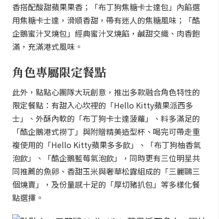
香搭配酸甜蘋果果香；「布丁狗焦糖卡士達包」內餡選
用焦糖卡士達，滑順香甜，帶有迷人的焦糖風味；「酷
企鵝蜜汁叉燒包」經典蜜汁叉燒餡，鹹甜交織、肉香飽
滿，充滿港式風味。
角色專屬限定餐點
此外，點點心團隊大玩創意，推出多款融合角色特性的
限定餐點：有甜入心坎裡的「Hello Kitty蘋果派西多
士」、外酥內軟的「布丁狗卡士達菠蘿」、料多滿足的
「酷企鵝港式撈丁」與附贈精美造型杯、喝完可帶走重
複使用的「Hello Kitty蘋果多多飲」、「布丁狗柚香氣
泡飲」、「酷企鵝藍莓氣泡飲」，同時更有三位明星共
同推薦的魚卵、香甜玉米與奢華松露組成的「三麗鷗三
個燒賣」，及份量感十足的「厚切豬扒包」等多樣化餐
點選擇。