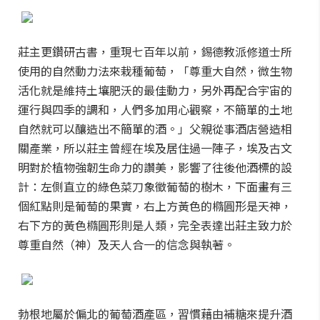
莊主更鑽研古書，重現七百年以前，錫德教派修道士所
使用的自然動力法來栽種葡萄，「尊重大自然，微生物
活化就是維持土壤肥沃的最佳動力，另外再配合宇宙的
運行與四季的調和，人們多加用心觀察，不簡單的土地
自然就可以釀造出不簡單的酒。」父親從事酒店營造相
關產業，所以莊主曾經在埃及居住過一陣子，埃及古文
明對於植物強韌生命力的讚美，影響了往後他酒標的設
計：左側直立的綠色菜刀象徵葡萄的樹木，下面畫有三
個紅點則是葡萄的果實，右上方黃色的橢圓形是天神，
右下方的黃色橢圓形則是人類，完全表達出莊主致力於
尊重自然（神）及天人合一的信念與執著。
勃根地屬於偏北的葡萄酒產區，習慣藉由補糖來提升酒