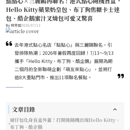
點點心×三麗鷗再聯名！港式點心隨機盲盒，
Hello Kitty蘋果奶皇包、布丁狗焦糖卡士達
包、酷企鵝蜜汁叉燒包可愛又驚喜
By
林芳如
2026/07/13
去年港式點心名店「點點心」與三麗鷗聯名，引
發排隊熱潮；2026年暑假再度回歸！7/13～9/13
攜手「Hello Kitty、布丁狗、酷企鵝」展開為期
二個月的全新聯萌企劃「萌友來點心」，並將打
造8大重點門市、推出11項聯名餐點。
文章目錄
豬仔包化身盲盒外蓋！打開後隨機出現Hello Kitty、
布丁狗、酷企鵝