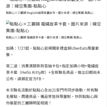
點點心×三麗鷗 MagSafe磁吸氣囊支架。圖片來源｜緯豆集團-點點心
點點心×三麗鷗 電繡皮革卡套。圖片來源｜緯豆集團-點點心
加碼：7/27起，點點心官網獨家禮盒與UberEats限量套
餐。
第二波：消費滿額新款盲抽卡包+指定加碼小物+電繡皮
革卡套（Hello Kitty款）+全新聯名商品。推出日期尚未
公布，請鎖定官方FB。
本次聯名活動於點點心全台21家門市同步啟動，所有聯
名餐點、周邊商品、備品等皆採限量制，快到點點心與
你最愛的三麗鷗明星相遇！