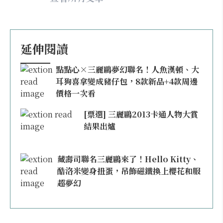
延伸閱讀
點點心×三麗鷗夢幻聯名！人魚漢頓、大
耳狗喜拿變成豬仔包，8款新品+4款周邊
價格一次看
[票選] 三麗鷗2013卡通人物大賞
結果出爐
藏壽司聯名三麗鷗來了！Hello Kitty、
酷洛米變身扭蛋，吊飾磁鐵換上櫻花和服
超夢幻