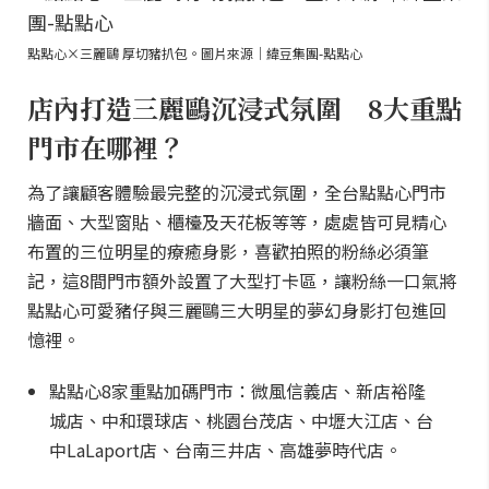
點點心×三麗鷗 厚切豬扒包。圖片來源｜緯豆集團-點點心
店內打造三麗鷗沉浸式氛圍 8大重點
門市在哪裡？
為了讓顧客體驗最完整的沉浸式氛圍，全台點點心門市
牆面、大型窗貼、櫃檯及天花板等等，處處皆可見精心
布置的三位明星的療癒身影，喜歡拍照的粉絲必須筆
記，這8間門市額外設置了大型打卡區，讓粉絲一口氣將
點點心可愛豬仔與三麗鷗三大明星的夢幻身影打包進回
憶裡。
點點心8家重點加碼門市：微風信義店、新店裕隆
城店、中和環球店、桃園台茂店、中壢大江店、台
中LaLaport店、台南三井店、高雄夢時代店。