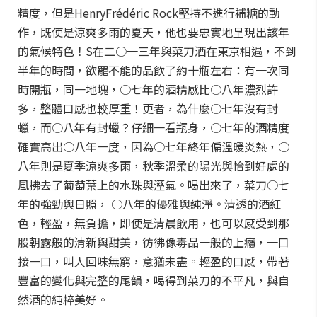
精度，但是HenryFrédéric Rock堅持不進行補糖的動
作，既使是涼爽多雨的夏天，他也要忠實地呈現出該年
的氣候特色！S在二○一三年與菜刀酒在東京相遇，不到
半年的時間，欲罷不能的品飲了約十瓶左右：有一次同
時開瓶，同一地塊，○七年的酒精感比○八年濃烈許
多，整體口感也較厚重！更者，為什麼○七年沒有封
蠟，而○八年有封蠟？仔細一看瓶身，○七年的酒精度
確實高出○八年一度，因為○七年終年偏溫暖炎熱，○
八年則是夏季涼爽多雨，秋季溫柔的陽光與恰到好處的
風拂去了葡萄葉上的水珠與溼氣。喝出來了，菜刀○七
年的強勁與日照， ○八年的優雅與純淨。清透的酒紅
色，輕盈，無負擔，即使是清晨飲用，也可以感受到那
股朝露般的清新與甜美，彷彿像毒品一般的上癮，一口
接一口，叫人回味無窮，意猶未盡。輕盈的口感，帶著
豐富的變化與完整的尾韻，喝得到菜刀的不平凡，與自
然酒的純粹美好。