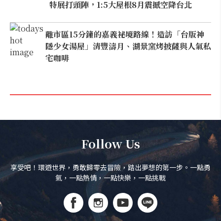
特展打頭陣，1:5大屋根8月震撼空降台北
離市區15分鐘的嘉義祕境路線！造訪「台版神
隱少女湯屋」清豐濤月、湖景窯烤披薩與人氣私
宅咖啡
Follow Us
享受吧！環遊世界，勇敢歸零去冒險，踏出夢想的第一步。一點勇
氣，一點熱情，一點快樂，一點挑戰