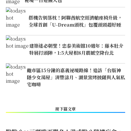
秘境一日遊懶人包
搭機告別落枕！阿聯酋航空經濟艙座椅升級，
全球首創「U-Dream頭枕」包覆頭頸超好睡
建築迷必朝聖！忠泰美術館10週年：藤本壯介
特展打頭陣，1:5大屋根8月震撼空降台北
離市區15分鐘的嘉義祕境路線！造訪「台版神
隱少女湯屋」清豐濤月、湖景窯烤披薩與人氣私
宅咖啡
接下篇文章