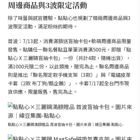
周邊商品與3波限定活動
除了味蕾與感官體驗，點點心也規劃了精緻周邊商品與3
波限定活動，滿足粉絲的期待。
首波：7/13起，消費滿額送盲抽卡包+軟萌周邊商品限量
發售。點購任一聯名餐點且單筆消費滿500元，即贈「點
點心 X 三麗鷗盲抽卡包」一份（共計4款，隨機出貨），
滿1000元贈二份，以此類推，贈完為止。聯名周邊商品
則是推出「聯名限定款手機支架（3款）」與「電繡皮革
卡套（2款 布丁狗/酷企鵝）」，卡套7/17起全台門市現
貨供應，限量販售，售完為止。
點點心×三麗鷗滿額贈品 首波盲抽卡包。圖片來源｜緯豆集團-點點心