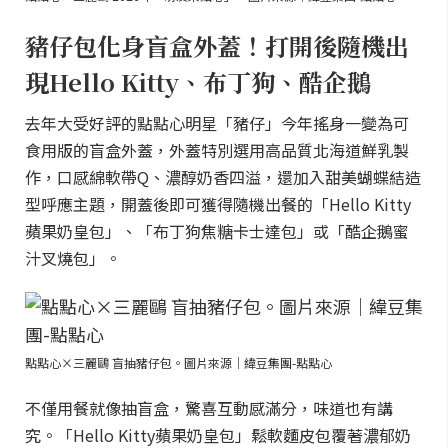
豬仔包化身盲盒外蓋！打開後隨機出
現Hello Kitty、布丁狗、酷企鵝
去年大受好評的點點心明星「豬仔」今年搖身一變為可
食用版的盲盒外蓋，外蓋特別選用高品質北海道鮮乳製
作，口感綿軟帶Q、濃醇奶香四溢，還加入甜美蝴蝶結造
型呼應主題，開蓋後即可獲得隨機出餐的「Hello Kitty
蘋果奶皇包」、「布丁狗焦糖卡士達包」或「酷企鵝蜜
汁叉燒包」。
點點心×三麗鷗 盲抽豬仔包。圖片來源｜緯豆集團-點點心
不僅用餐就像抽盲盒，驚喜互動感滿分，味道也有講
究。「Hello Kitty蘋果奶皇包」鬆軟麵皮包覆著濃郁奶