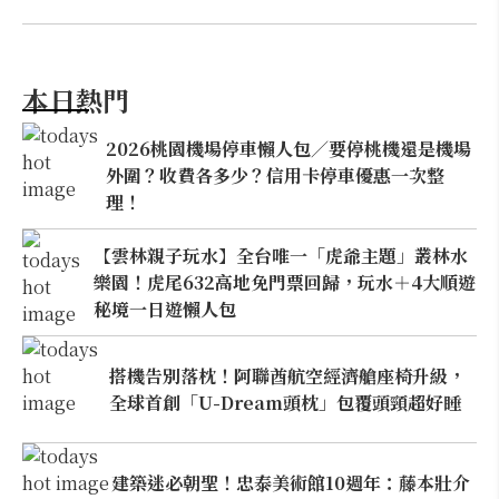
本日熱門
2026桃園機場停車懶人包／要停桃機還是機場
外圍？收費各多少？信用卡停車優惠一次整
理！
【雲林親子玩水】全台唯一「虎爺主題」叢林水
樂園！虎尾632高地免門票回歸，玩水＋4大順遊
秘境一日遊懶人包
搭機告別落枕！阿聯酋航空經濟艙座椅升級，
全球首創「U-Dream頭枕」包覆頭頸超好睡
建築迷必朝聖！忠泰美術館10週年：藤本壯介