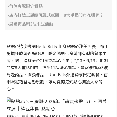
角色專屬限定餐點
店內打造三麗鷗沉浸式氛圍 8大重點門市在哪裡？
周邊商品與3波限定活動
點點心這次邀請Hello Kitty 化身點點心甜美店長、布丁
狗擔任軟萌外場經理、酷企鵝則化身萌帥有型的餐廳主
廚，攜手進駐全台21家點點心門市；7/13～9/13活動期
間有8大重點門市、推出11項聯名餐點、豐富贈禮與3波
周邊商品、滿額贈品、UberEats外送獨家限定套餐、官
網限定禮盒活動規劃，讓可愛的港式點心擄獲大家的
心。
點點心×三麗鷗 2026年「萌友來點心」。圖片來源｜緯豆集團-點點心