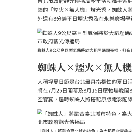
台北市政府觀光傳播局今年活動攜手索尼
鐘的「煙火×無人機」燈光秀，蜘蛛人
外還有8分鐘平日煙火秀及在永樂廣場舉
蜘蛛人9公尺高巨型氣偶將於大稻埕碼頭亮相，打造
蜘蛛人×煙火×無人機燈
大稻埕夏日節是台北最具指標性的夏日活
將在7月25日開幕及8月15日壓軸場晚
空饗宴，屆時蜘蛛人將搭配原版電影配
「蜘蛛人」將融合臺北城市特色，為大稻埕夜空帶