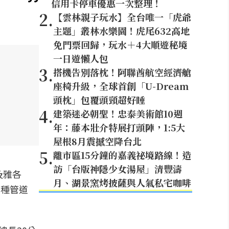
信用卡停車優惠一次整理！
2
.
【雲林親子玩水】全台唯一「虎爺
主題」叢林水樂園！虎尾632高地
免門票回歸，玩水＋4大順遊秘境
一日遊懶人包
3
.
搭機告別落枕！阿聯酋航空經濟艙
座椅升級，全球首創「U-Dream
頭枕」包覆頭頸超好睡
4
.
建築迷必朝聖！忠泰美術館10週
年：藤本壯介特展打頭陣，1:5大
屋根8月震撼空降台北
5
.
離市區15分鐘的嘉義祕境路線！造
訪「台版神隱少女湯屋」清豐濤
及雅各
月、湖景窯烤披薩與人氣私宅咖啡
多種管道