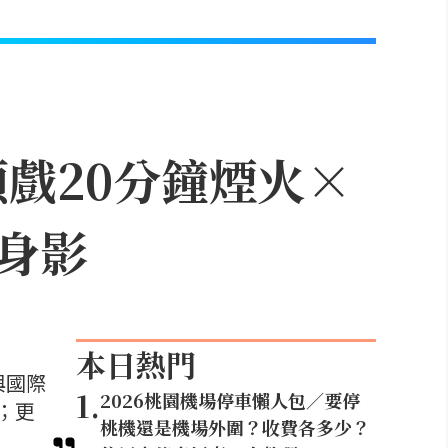
頭戲20分鐘煙火×
身影
本日熱門
與國際
1
.
2026桃園機場停車懶人包／要停
；更
桃機還是機場外圍？收費各多少？