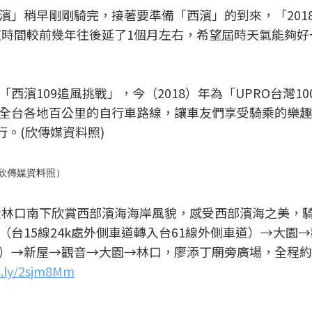
濱」稍早剛剛騎完，接著要準備「西濱」的到來，「201
說這時間較前幾年往後延了1個月左右，希望屆時天氣能夠好
濱109追風挑戰」，今（2018）年為「UPRO台灣10
全台各地百公里的自行車路線，讓車友們享受騎乘的樂趣
：欣傳媒資料照）
線從林口南下欣賞西部濱海海岸風貌，感受西部濱海之美，
台15線24k處外側車道轉入台61線外側車道）→大園
）→新屋→觀音→大園→林口，廖添丁廟旁廣場，全程約1
it.ly/2sjm8Mm