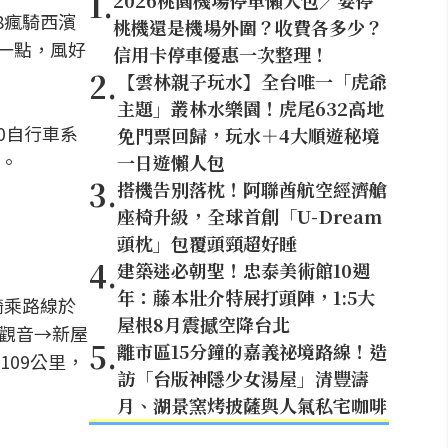
1
.
2026桃園機場停車懶人包／要停
8瘋騎西濱
桃機還是機場外圍？收費各多少？
一點，風好
信用卡停車優惠一次整理！
2
.
【雲林親子玩水】全台唯一「虎爺
主題」叢林水樂園！虎尾632高地
0自行車系
免門票回歸，玩水＋4大順遊秘境
。
一日遊懶人包
3
.
搭機告別落枕！阿聯酋航空經濟艙
座椅升級，全球首創「U-Dream
頭枕」包覆頭頸超好睡
4
.
建築迷必朝聖！忠泰美術館10週
年：藤本壯介特展打頭陣，1:5大
騎乘路線於
屋根8月震撼空降台北
→觀音→新屋
5
.
離市區15分鐘的嘉義祕境路線！造
09公里，
訪「台版神隱少女湯屋」清豐濤
月、湖景窯烤披薩與人氣私宅咖啡