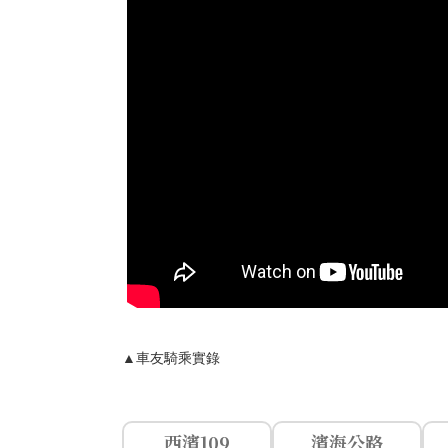
▲車友騎乘實錄
西濱109
濱海公路