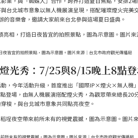
影業，與「蜘蛛人」合作，跨界打造夏日焦點，安排2場
將與台北城市意象以無人機展演呈現，搭配璀璨煙火完美
辦的音樂會，邀請大家前來台北參與這場夏日盛典。
日夜皆宜的拍照景點，圖為示意圖。圖片來源｜台北市政府觀光傳播局
光秀：7/25與8/15晚上8點
動，今年活動升級，首度推出「國際IP×煙火×無人機
間8點登場，由無人機展演搭配煙火秀，為觀眾帶來總長20
樂穿梭，與台北城市意象共同點亮夜空。
來前所未有的視覺震撼，圖為示意圖。圖片來源｜台北市政府觀光傳播局