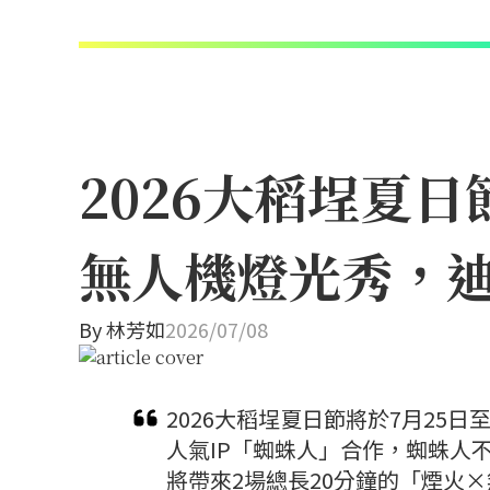
2026大稻埕夏
無人機燈光秀，
By
林芳如
2026/07/08
2026大稻埕夏日節將於7月25
人氣IP「蜘蛛人」合作，蜘蛛人
將帶來2場總長20分鐘的「煙火