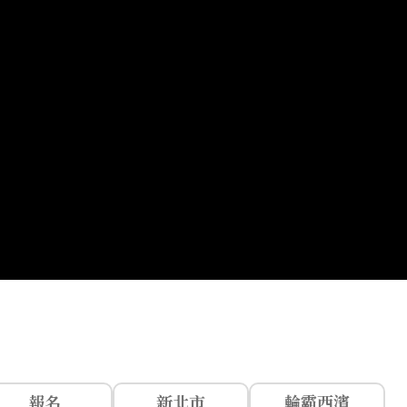
報名
新北市
輪霸西濱