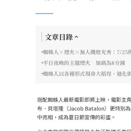
文章目錄
蜘蛛人×煙火×無人機燈光秀：7/25與
平日夜晚的主題煙火 加碼為8分鐘
蜘蛛人以各種形式現身大稻埕、迪化
搭配蜘蛛人最新電影即將上映，電影主角湯姆
布．貝塔隆（Jacob Batalon）
中亮相，成為夏日節宣傳的彩蛋。