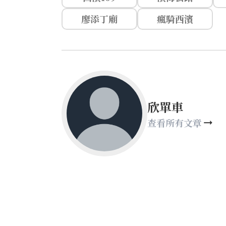
廖添丁廟
瘋騎西濱
欣單車
查看所有文章