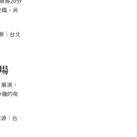
總長20分
交織，另
登場
」展演，
分鐘的夜