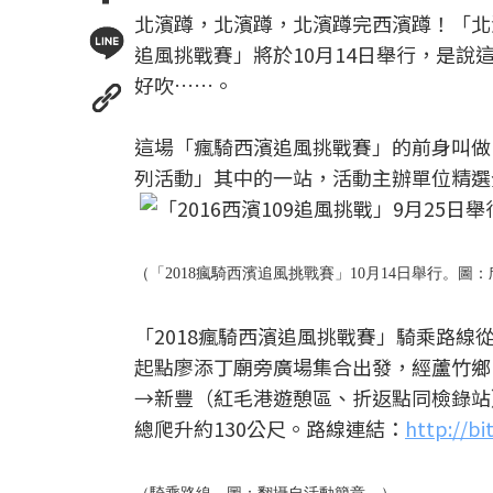
北濱蹲，北濱蹲，北濱蹲完西濱蹲！「北
追風挑戰賽」將於10月14日舉行，是
好吹……。
這場「瘋騎西濱追風挑戰賽」的前身叫做「西
列活動」其中的一站，活動主辦單位精選
（「2018瘋騎西濱追風挑戰賽」10月14日舉行。圖
「2018瘋騎西濱追風挑戰賽」騎乘路
起點廖添丁廟旁廣場集合出發，經蘆竹鄉（
→新豐（紅毛港遊憩區、折返點同檢錄站
總爬升約130公尺。路線連結：
http://b