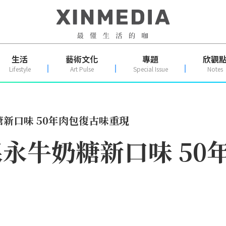
生活
藝術文化
專題
欣觀
Lifestyle
Art Pulse
Special Issue
Notes
糖新口味 50年肉包復古味重現
創森永牛奶糖新口味 5