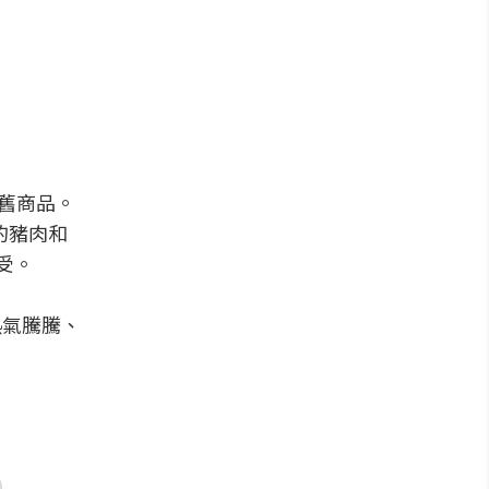
懷舊商品。
的豬肉和
受。
熱氣騰騰、