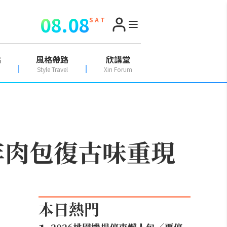
08.08
S A T
點
風格帶路
欣講堂
Style Travel
Xin Forum
0年肉包復古味重現
本日熱門