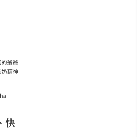
切的爺爺
奶奶精神
、快