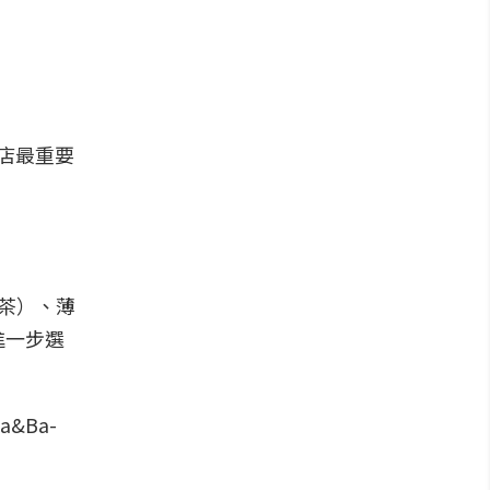
間店最重要
茶）、薄
進一步選