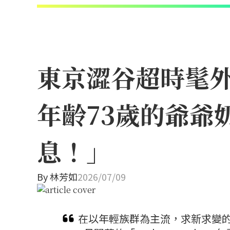
東京澀谷超時髦外帶
年齡73歲的爺爺
息！」
By
林芳如
2026/07/09
在以年輕族群為主流，求新求變的