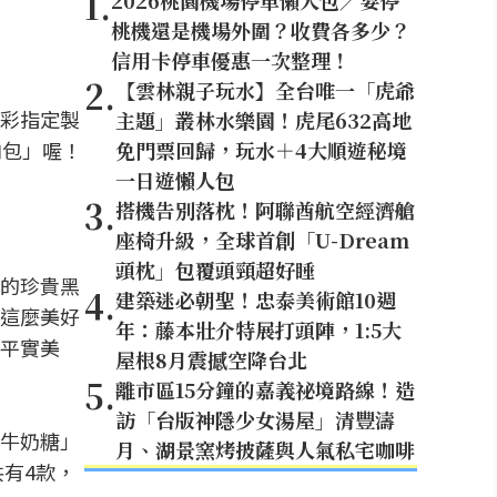
1
.
2026桃園機場停車懶人包／要停
桃機還是機場外圍？收費各多少？
信用卡停車優惠一次整理！
2
.
【雲林親子玩水】全台唯一「虎爺
彩指定製
主題」叢林水樂園！虎尾632高地
肉包」喔！
免門票回歸，玩水＋4大順遊秘境
一日遊懶人包
3
.
搭機告別落枕！阿聯酋航空經濟艙
座椅升級，全球首創「U-Dream
頭枕」包覆頭頸超好睡
的珍貴黑
4
.
建築迷必朝聖！忠泰美術館10週
這麼美好
年：藤本壯介特展打頭陣，1:5大
平實美
屋根8月震撼空降台北
5
.
離市區15分鐘的嘉義祕境路線！造
訪「台版神隱少女湯屋」清豐濤
牛奶糖」
月、湖景窯烤披薩與人氣私宅咖啡
有4款，