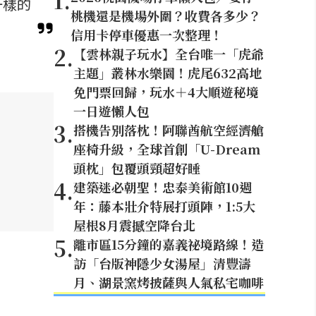
1
.
一樣的
桃機還是機場外圍？收費各多少？
信用卡停車優惠一次整理！
2
.
【雲林親子玩水】全台唯一「虎爺
主題」叢林水樂園！虎尾632高地
免門票回歸，玩水＋4大順遊秘境
一日遊懶人包
3
.
搭機告別落枕！阿聯酋航空經濟艙
座椅升級，全球首創「U-Dream
頭枕」包覆頭頸超好睡
4
.
建築迷必朝聖！忠泰美術館10週
年：藤本壯介特展打頭陣，1:5大
屋根8月震撼空降台北
5
.
離市區15分鐘的嘉義祕境路線！造
訪「台版神隱少女湯屋」清豐濤
月、湖景窯烤披薩與人氣私宅咖啡