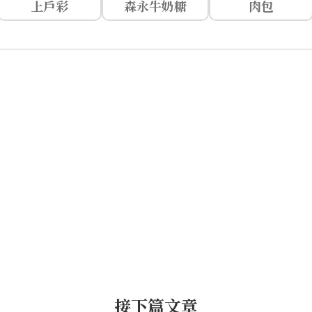
上戶彩
森永牛奶糖
肉包
接下篇文章