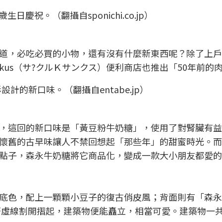
慶祝。（翻攝自sponichi.co.jp）
道，必吃必買的小物，還有沒有什麼新東西呢？除了上戶
unkus（サ?クルＫサンクス）便利商店也推出「50年前的
的新口味。（翻攝自entabe.jp）
，這回的新口味是「黃豆粉牛奶糖」，使用了對腎臟有益
懷舊的古早味讓人不禁回想起「那些年」的甜蜜時光。而
點子，森永牛奶糖將它商品化，變成一款大小朋友都愛的
底色，配上一顆顆小豆子的復古俏皮風；背面則有「森永
沿著虛線割開摺起，建築物便能矗立，相當可愛。建築物一共