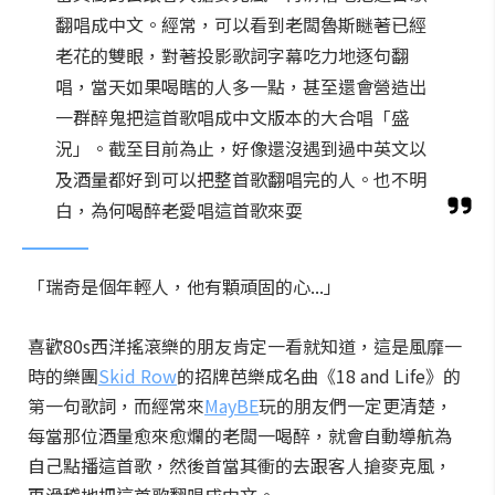
翻唱成中文。經常，可以看到老闆魯斯瞇著已經
老花的雙眼，對著投影歌詞字幕吃力地逐句翻
唱，當天如果喝瞎的人多一點，甚至還會營造出
一群醉鬼把這首歌唱成中文版本的大合唱「盛
況」。截至目前為止，好像還沒遇到過中英文以
及酒量都好到可以把整首歌翻唱完的人。也不明
白，為何喝醉老愛唱這首歌來耍
「瑞奇是個年輕人，他有顆頑固的心...」
喜歡80s西洋搖滾樂的朋友肯定一看就知道，這是風靡一
時的樂團
Skid Row
的招牌芭樂成名曲《18 and Life》的
第一句歌詞，而經常來
MayBE
玩的朋友們一定更清楚，
每當那位酒量愈來愈爛的老闆一喝醉，就會自動導航為
自己點播這首歌，然後首當其衝的去跟客人搶麥克風，