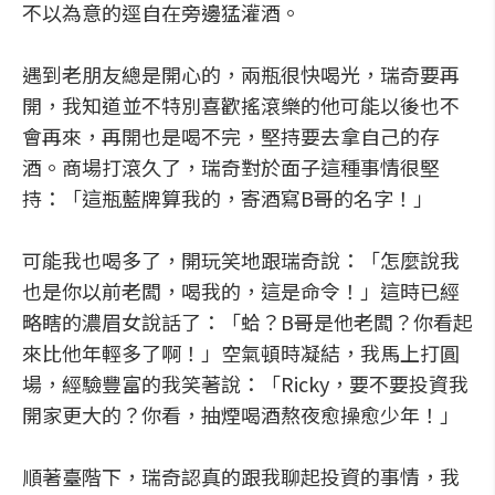
不以為意的逕自在旁邊猛灌酒。
遇到老朋友總是開心的，兩瓶很快喝光，瑞奇要再
開，我知道並不特別喜歡搖滾樂的他可能以後也不
會再來，再開也是喝不完，堅持要去拿自己的存
酒。商場打滾久了，瑞奇對於面子這種事情很堅
持：「這瓶藍牌算我的，寄酒寫B哥的名字！」
可能我也喝多了，開玩笑地跟瑞奇說：「怎麼說我
也是你以前老闆，喝我的，這是命令！」這時已經
略瞎的濃眉女說話了：「蛤？B哥是他老闆？你看起
來比他年輕多了啊！」空氣頓時凝結，我馬上打圓
場，經驗豐富的我笑著說：「Ricky，要不要投資我
開家更大的？你看，抽煙喝酒熬夜愈操愈少年！」
順著臺階下，瑞奇認真的跟我聊起投資的事情，我