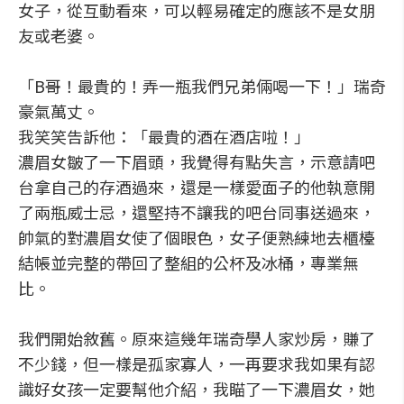
女子，從互動看來，可以輕易確定的應該不是女朋
友或老婆。
「B哥！最貴的！弄一瓶我們兄弟倆喝一下！」瑞奇
豪氣萬丈。
我笑笑告訴他：「最貴的酒在酒店啦！」
濃眉女皺了一下眉頭，我覺得有點失言，示意請吧
台拿自己的存酒過來，還是一樣愛面子的他執意開
了兩瓶威士忌，還堅持不讓我的吧台同事送過來，
帥氣的對濃眉女使了個眼色，女子便熟練地去櫃檯
結帳並完整的帶回了整組的公杯及冰桶，專業無
比。
我們開始敘舊。原來這幾年瑞奇學人家炒房，賺了
不少錢，但一樣是孤家寡人，一再要求我如果有認
識好女孩一定要幫他介紹，我瞄了一下濃眉女，她