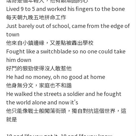
瑞奇是個年輕人，他有顆頑固的心
Lived 9 to 5 and worked his fingers to the bone
每天朝九晚五地拼命工作
Just barely out of school, came from the edge of
town
他來自小鎮邊緣，又差點被轟出學校
Fought like a switchblade so no one could take
him down
好鬥的狠勁使得沒人敢惹他
He had no money, oh no good at home
他身無分文，家庭也不和諧
He walked the streets a soldier and he fought
the world alone and now it's
他只能像戰士般闖蕩街頭，獨自對抗這個世界，這
就是