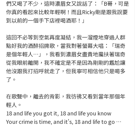
們又喝了不少，這時濃眉女又說話了：「B哥，可是
你真的看起來比較年輕啊！而且Ricky剛是跟我說要
到以前的一個手下店裡喝酒耶！」
這回不必等到空氣再度凝結，我一溜煙地穿過人群
點好我的酒醉招牌歌，當我對著螢幕大唱：「瑞奇
是個年輕人…」，我看到濃眉女盡責地攙扶著瑞奇
從我眼前離開，我不確定是不是因為剛剛的尷尬讓
他沒跟我打招呼就走了，但我寧可相信他只是喝多
了。
在歌聲中，離去的背影，我彷彿又看到當年那個年
輕人。
18 and life you got it, 18 and life you know
Your crime is time, and it's, 18 and life to go …