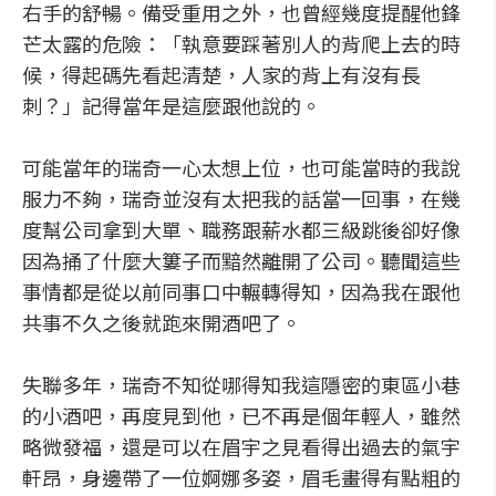
右手的舒暢。備受重用之外，也曾經幾度提醒他鋒
芒太露的危險：「執意要踩著別人的背爬上去的時
候，得起碼先看起清楚，人家的背上有沒有長
刺？」記得當年是這麼跟他說的。
可能當年的瑞奇一心太想上位，也可能當時的我說
服力不夠，瑞奇並沒有太把我的話當一回事，在幾
度幫公司拿到大單、職務跟薪水都三級跳後卻好像
因為捅了什麼大簍子而黯然離開了公司。聽聞這些
事情都是從以前同事口中輾轉得知，因為我在跟他
共事不久之後就跑來開酒吧了。
失聯多年，瑞奇不知從哪得知我這隱密的東區小巷
的小酒吧，再度見到他，已不再是個年輕人，雖然
略微發福，還是可以在眉宇之見看得出過去的氣宇
軒昂，身邊帶了一位婀娜多姿，眉毛畫得有點粗的