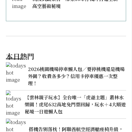
高空藝術秘境
本日熱門
2026桃園機場停車懶人包／要停桃機還是機場
外圍？收費各多少？信用卡停車優惠一次整
理！
【雲林親子玩水】全台唯一「虎爺主題」叢林水
樂園！虎尾632高地免門票回歸，玩水＋4大順遊
秘境一日遊懶人包
搭機告別落枕！阿聯酋航空經濟艙座椅升級，