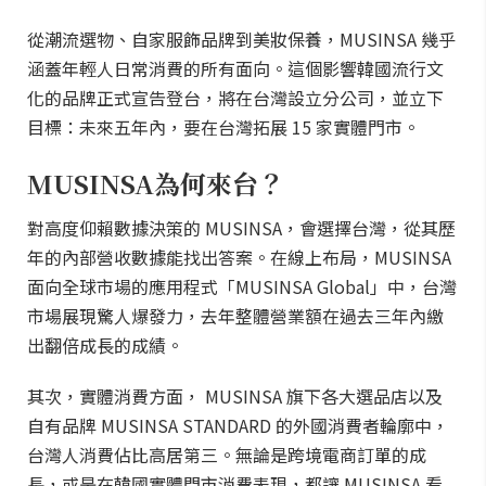
從潮流選物、自家服飾品牌到美妝保養，MUSINSA 幾乎
涵蓋年輕人日常消費的所有面向。這個影響韓國流行文
化的品牌正式宣告登台，將在台灣設立分公司，並立下
目標：未來五年內，要在台灣拓展 15 家實體門市。
MUSINSA為何來台？
對高度仰賴數據決策的 MUSINSA，會選擇台灣，從其歷
年的內部營收數據能找出答案。在線上布局，MUSINSA
面向全球市場的應用程式「MUSINSA Global」中，台灣
市場展現驚人爆發力，去年整體營業額在過去三年內繳
出翻倍成長的成績。
其次，實體消費方面， MUSINSA 旗下各大選品店以及
自有品牌 MUSINSA STANDARD 的外國消費者輪廓中，
台灣人消費佔比高居第三。無論是跨境電商訂單的成
長，或是在韓國實體門市消費表現，都讓 MUSINSA 看