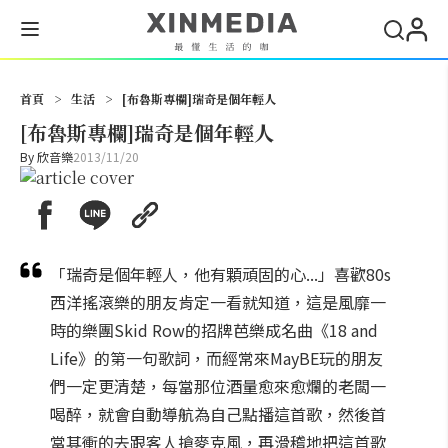
搜尋
首頁
>
生活
>
[布魯斯專欄]瑞奇是個年輕人
[布魯斯專欄]瑞奇是個年輕人
By
欣音樂
2013/11/20
「瑞奇是個年輕人，他有顆頑固的心...」喜歡80s
西洋搖滾樂的朋友肯定一看就知道，這是風靡一
時的樂團Skid Row的招牌芭樂成名曲《18 and
Life》的第一句歌詞，而經常來MayBE玩的朋友
們一定更清楚，每當那位酒量愈來愈爛的老闆一
喝醉，就會自動導航為自己點播這首歌，然後首
當其衝的去跟客人搶麥克風，再滑稽地把這首歌