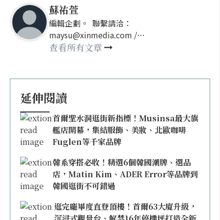
蘇祐萱
編輯企劃。 聯繫請洽：
maysu@xinmedia.com /
may860527@gmail.com
查看所有文章
延伸閱讀
首爾聖水洞逛街新指標！Musinsa最大旗
艦店開幕，集結服飾、美妝、北歐咖啡
Fuglen等千家品牌
韓系穿搭必收！精選6個韓國潮牌、選品
店，Matin Kim、ADER Error等品牌到
韓國逛街不可錯過
逛完龐畢度直登頂樓！首爾63大廈升級，
沉浸式觀景台、解禁16年停機坪打造全新