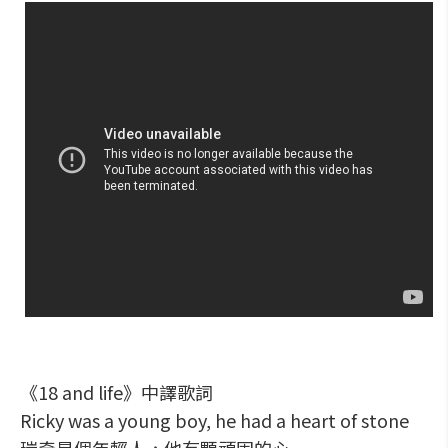
《18 and life》中譯歌詞
Ricky was a young boy, he had a heart of stone