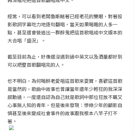
再滑稽地把這首歌翻唱成中文。
經常，可以看到老闆魯斯瞇著已經老花的雙眼，對著投
影歌詞字幕吃力地逐句翻唱，當天如果喝瞎的人多一
點，甚至還會營造出一群醉鬼把這首歌唱成中文版本的
大合唱「盛況」。
截至目前為止，好像還沒遇到過中英文以及酒量都好到
可以把整首歌翻唱完的人。
也不明白，為何喝醉老愛唱這首歌來耍寶，喜歡這首歌
是當然的，歌曲中故事也曾讓當年還年少輕狂的我深深
感動過，一度還自認為自己就是歌詞中那位狂放不羈又
心事無人知的青年，但是後來發現：慘綠少年的顧影自
憐甚至後來變成社會事件的故事跟我根本八竿子打不
著。