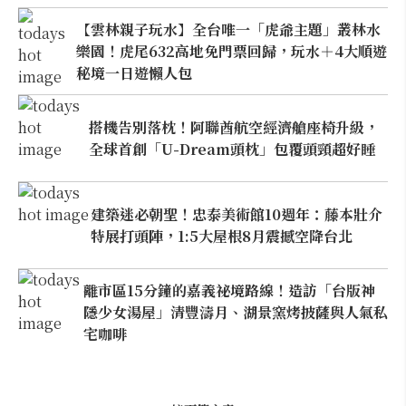
【雲林親子玩水】全台唯一「虎爺主題」叢林水
樂園！虎尾632高地免門票回歸，玩水＋4大順遊
秘境一日遊懶人包
搭機告別落枕！阿聯酋航空經濟艙座椅升級，
全球首創「U-Dream頭枕」包覆頭頸超好睡
建築迷必朝聖！忠泰美術館10週年：藤本壯介
特展打頭陣，1:5大屋根8月震撼空降台北
離市區15分鐘的嘉義祕境路線！造訪「台版神
隱少女湯屋」清豐濤月、湖景窯烤披薩與人氣私
宅咖啡