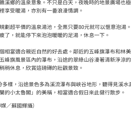
礁溪鄉的溫泉意象。不只是白天，夜晚時的地景廣場也極
裡享受暖湯，亦別有一番浪漫情調。
規劃超平價的溫泉湯池，全票只要80元就可以愜意泡湯
痠了，就能停下來泡泡暖暖的足湯，休息一下。
個相當適合親近自然的好去處。鄰近的五峰旗瀑布和林美
五峰旗風景區內的瀑布，沿途的翠綠山谷漫著清新淨涼的
稍稍休息，欣賞這磅礡的壯觀景致。
分多樣，沿途景色多為溪流瀑布與峽谷地形，聽得見溪水
蘭的小太魯閣」的美稱，相當適合假日來此健行散步。
傳媒／蘇國輝攝）