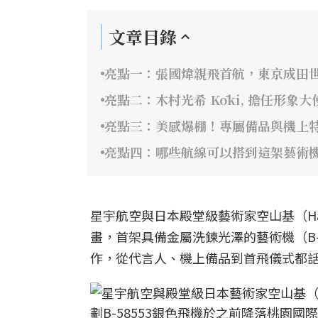
文章目錄
亮點一：張國煒親飛首航，東京成田
亮點二：木村光希 Kōki, 擔任形象
亮點三：美感爆棚！專屬備品與機上
亮點四：哪些航線可以搭到這架藝術
星宇航空與日本殿堂級藝術家空山基（Hajime
畫，首架具備金屬洗鍊光澤的藝術機（B-
作，從代言人、機上備品到首飛儀式都