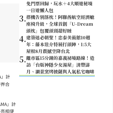
免門票回歸，玩水＋4大順遊秘境
一日遊懶人包
3
.
搭機告別落枕！阿聯酋航空經濟艙
座椅升級，全球首創「U-Dream
頭枕」包覆頭頸超好睡
4
.
建築迷必朝聖！忠泰美術館10週
年：藤本壯介特展打頭陣，1:5大
屋根8月震撼空降台北
5
.
離市區15分鐘的嘉義祕境路線！造
訪「台版神隱少女湯屋」清豐濤
月、湖景窯烤披薩與人氣私宅咖啡
A」計
跨界合