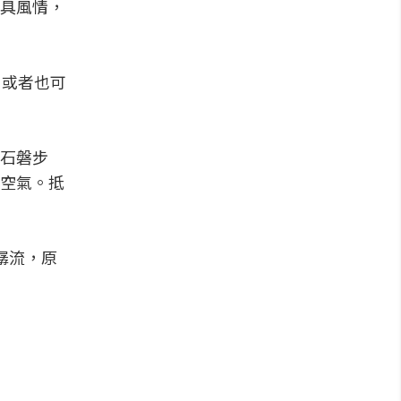
具風情，
。或者也可
石磐步
空氣。抵
潺流，原