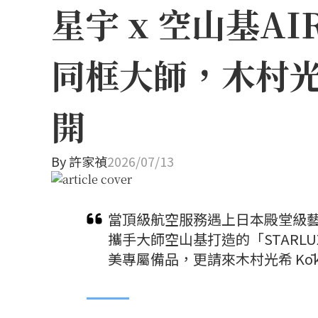
星宇 x 空山基A
同框大師，木村
開
By
許家禎
2026/07/13
當頂級航空服務遇上日本殿堂級
攜手大師空山基打造的「STARLU
美專屬備品，更請來木村光希 Kō