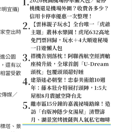
1
.
2026桃園機場停車懶人包／要停
桃機還是機場外圍？收費各多少？
明宜攝)
信用卡停車優惠一次整理！
2
.
【雲林親子玩水】全台唯一「虎爺
家空出時
主題」叢林水樂園！虎尾632高地
免門票回歸，玩水＋4大順遊秘境
一日遊懶人包
3
.
搭機告別落枕！阿聯酋航空經濟艙
進公園
座椅升級，全球首創「U-Dream
，還有以
頭枕」包覆頭頸超好睡
相當受歡
4
.
建築迷必朝聖！忠泰美術館10週
年：藤本壯介特展打頭陣，1:5大
欣傳媒／
屋根8月震撼空降台北
5
.
離市區15分鐘的嘉義祕境路線！造
訪「台版神隱少女湯屋」清豐濤
月、湖景窯烤披薩與人氣私宅咖啡
標塔、景