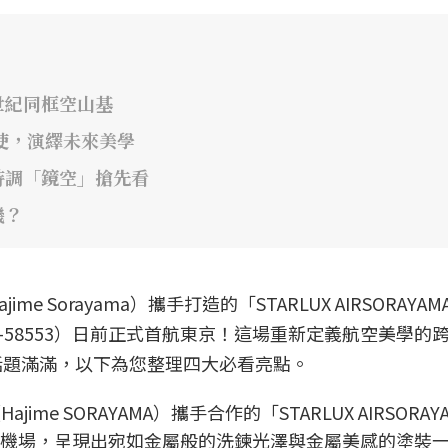
世紀同框空山基
大使，演繹未來美學
特調「鏡空」搶先看
機？
 Sorayama）攜手打造的「STARLUX AIRSORAYAM
58553）日前正式首航東京！這場重新定義航空美學的
話題滿滿，以下為您整理四大必看亮點。