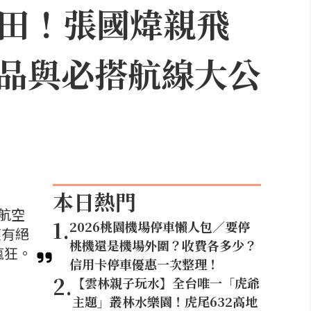
飛成田！張國煒親飛
品與必搭航線大公
本日熱門
航空
1
.
2026桃園機場停車懶人包／要停
僅有絕
桃機還是機場外圍？收費各多少？
瘋狂。
信用卡停車優惠一次整理！
2
.
【雲林親子玩水】全台唯一「虎爺
主題」叢林水樂園！虎尾632高地