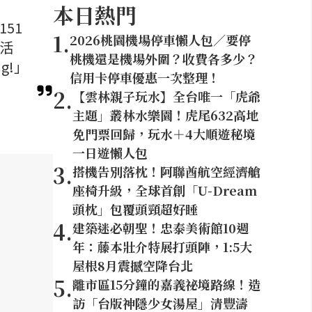
本日熱門
51
1
.
2026桃園機場停車懶人包／要停
念活
桃機還是機場外圍？收費各多少？
g!」
信用卡停車優惠一次整理！
2
.
【雲林親子玩水】全台唯一「虎爺
主題」叢林水樂園！虎尾632高地
免門票回歸，玩水＋4大順遊秘境
一日遊懶人包
3
.
搭機告別落枕！阿聯酋航空經濟艙
座椅升級，全球首創「U-Dream
頭枕」包覆頭頸超好睡
4
.
建築迷必朝聖！忠泰美術館10週
年：藤本壯介特展打頭陣，1:5大
屋根8月震撼空降台北
5
.
離市區15分鐘的嘉義祕境路線！造
訪「台版神隱少女湯屋」清豐濤