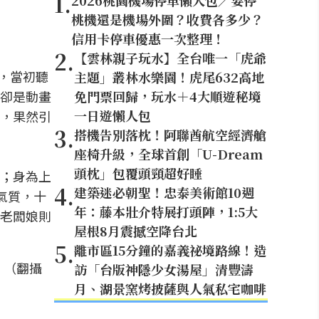
1
.
2026桃園機場停車懶人包／要停
桃機還是機場外圍？收費各多少？
信用卡停車優惠一次整理！
2
.
【雲林親子玩水】全台唯一「虎爺
，當初聽
主題」叢林水樂園！虎尾632高地
卻是動畫
免門票回歸，玩水＋4大順遊秘境
一日遊懶人包
，果然引
3
.
搭機告別落枕！阿聯酋航空經濟艙
座椅升級，全球首創「U-Dream
頭枕」包覆頭頸超好睡
；身為上
4
.
建築迷必朝聖！忠泰美術館10週
氣質，十
年：藤本壯介特展打頭陣，1:5大
老闆娘則
屋根8月震撼空降台北
5
.
離市區15分鐘的嘉義祕境路線！造
。（翻攝
訪「台版神隱少女湯屋」清豐濤
月、湖景窯烤披薩與人氣私宅咖啡