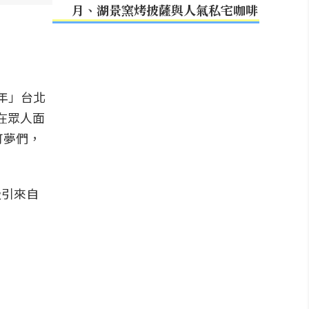
月、湖景窯烤披薩與人氣私宅咖啡
週年」台北
在眾人面
可夢們，
吸引來自