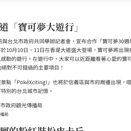
香堤大道「寶可夢大遊行」
夢公司日前與台北市政府共同舉辦記者會，宣布合作「寶可夢30
於10月10日、11日在香堤大道盛大登場，寶可夢將出現
又感動的遊行。在遊行中，大家可以近距離看著心愛的寶
動絕對不可錯過的主要項目！
「PokéXciting!」也將於信義區與市府周邊出現，
下特別的台北城市記憶。
傳播局
屬的粉紅裝扮皮卡丘