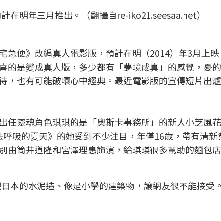
三月推出。（翻攝自re-iko21.seesaa.net）
宅急便》改編真人電影版，預計在明（2014）年3月上映
喜的是變成真人版，多少都有「夢境成真」的感覺，憂的
待，也有可能破壞心中經典。最近電影版的宣傳短片出爐
出任靈魂角色琪琪的是「奧斯卡事務所」的新人小芝風花
法呼吸的夏天》的她受到不少注目，年僅16歲，帶有清新
別由筒井道隆和宮澤理惠飾演，給琪琪很多幫助的麵包店
現日本的水泥造、像是小學的建築物，讓網友很不能接受