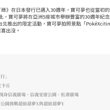
紅／綠》在日本發行已邁入30週年，寶可夢也從當初的1
為此，寶可夢將在亞洲5座城市舉辦豐富的30週年紀
北推出的限定活動，寶可夢拍照景點「PokéXcitin
驚喜出沒。
遊行」
皮卡丘
!」 現身信義廣場、信義安康公園、松壽廣場
線形公園挑戰超級超夢X與超級超夢Y