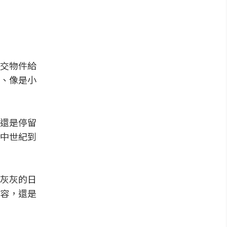
交物件給
、像是小
還是停留
中世紀到
灰灰的日
容，還是