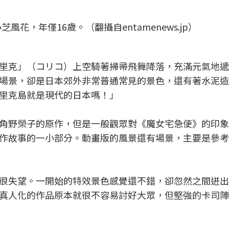
花，年僅16歲。（翻攝自entamenews.jp）
里克」（コリコ）上空騎著掃帚飛舞降落，充滿元氣地遞
場景，卻是日本郊外非常普通常見的景色，還有著水泥造
里克島就是現代的日本嗎！」
角野榮子的原作，但是一般觀眾對《魔女宅急便》的印象
作故事的一小部分。動畫版的風景還有場景，主要是參考
很失望。一開始的特效景色感覺還不錯，卻忽然之間迸出
真人化的作品原本就很不容易討好大眾，但堅強的卡司陣